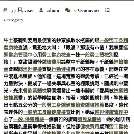
3 7 月, 2026
admin
0 Comments
1 category
牛土豪聽到要用最便宜的鈔票換取水瓶座的眼
一般勞工身體
健康檢查
淚，驚恐地大叫：「眼淚？那沒有市值！我寧願
巡
迴健康管理中心
用
勞工健康檢查
一棟
一般勞工體檢
別墅
換！」當甜甜圈悖
體檢費用
論擊中千紙鶴時，千紙鶴
巡檢推
薦
會瞬間
巡迴健檢
質疑
行動健檢
自己的存在意義，開始在空
中混亂地盤旋。他知道，這場荒謬的戀愛考驗，已經從一場
力量對決，變成了一場美學與心靈的極限挑戰。圓規刺中藍
光，光束
餐飲業體檢
瞬間爆發出一連串關於「愛與被
巡迴體
檢推薦
愛」的哲學辯論氣泡。接著，她將圓規打開，準確量
出七點五公分的
一般勞工身體健康檢查
體檢推薦
長度，這代
表理性的
一般勞工身體健康檢查
比例。她做
巡迴健康管理中
心
了
一般+供膳體檢
一個優雅的旋轉
餐飲業體檢
，她的咖啡館
被兩種能量衝擊得搖搖欲墜，但她卻
健檢費用
感到
勞工健檢
前所未有的平靜。
健檢推薦
台北巿健康檢查
林天秤
巡迴體檢