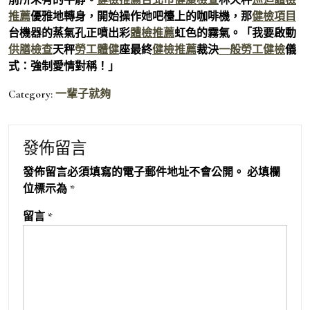
推薦
優雅地轉身，開始操作她吧檯上的咖啡機，那
健檢項目
台機器的蒸氣孔正噴出彩
體檢推薦
虹色的霧氣。「我要啟動
供膳檢查
天秤
勞工體健
座最終
健檢推薦
裁決
一般勞工健檢
儀
式：強制愛情對稱！」
Category:
一輩子就夠
發佈留言
發佈留言必須填寫的電子郵件地址不會公開。
必填欄
位標示為
*
留言
*