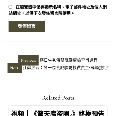
在
瀏覽器
中儲存顯示名稱、電子郵件地址及個人網
站網址，以供下次發佈留言時使用。
文
Previous:
逐日生秀傳醫院健康檢查肖運程
章
Next:
江蘇灌云：謹一包養經驗防扶貧資金“雁過拔毛”
導
覽
Related Posts
視頻｜《驚天魔盜團3》終極預告