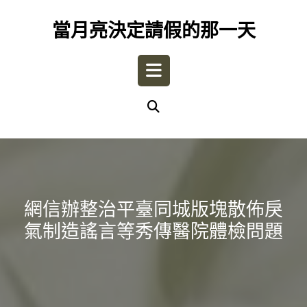
Skip
to
當月亮決定請假的那一天
content
Open
Button
網信辦整治平臺同城版塊散佈戾
氣制造謠言等秀傳醫院體檢問題