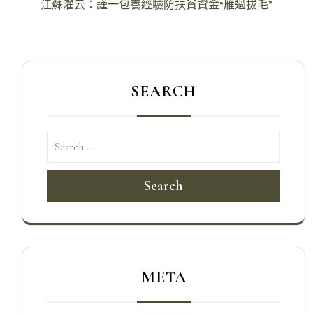
章
江蘇灌云：謹一包養經驗防扶貧資金“雁過拔毛”
導
覽
SEARCH
Search
META