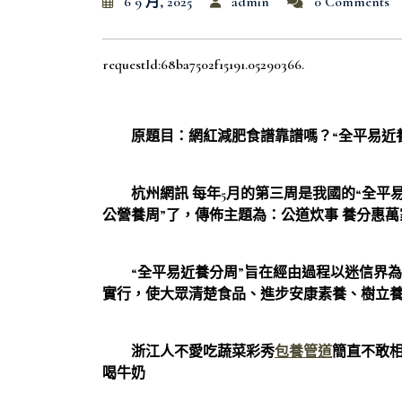
6 9 月, 2025
admin
0 Comments
requestId:68ba7502f15191.05290366.
原題目：網紅減肥食譜靠譜嗎？“全平易近養
杭州網訊 每年5月的第三周是我國的“全平易
公營養周”了，傳佈主題為：公道炊事 養分惠萬
“全平易近養分周”旨在經由過程以迷信界為
實行，使大眾清楚食品、進步安康素養、樹立
浙江人不愛吃蔬菜彩秀
包養管道
簡直不敢
喝牛奶