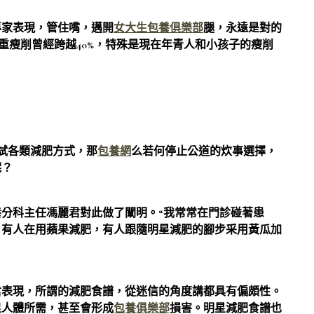
家表現，管住嘴，邁開
女大生包養俱樂部
腿，永遠是對的
超重瘦削曾經跨越40%，特殊是現在年青人和小孩子的瘦削
試各類減肥方式，那
包養網
么若何停止公道的炊事選擇，
呢？
分科主任馮麗君對此做了闡明。“我常常在門診碰著患
。有人在用蘋果減肥，有人跟隨明星減肥的腳步采用黃瓜加
表現，所謂的減肥食譜，從迷信的角度講都具有偏頗性。
足人體所需，甚至會形成
包養俱樂部
損害。明星減肥食譜也