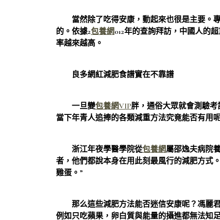
當然除了吃得安康，動起來也很是主要。專
的。依據2
包養網
012年的查詢拜訪，中國人的
率越來越高。
良多網紅減肥食譜實在不靠譜
一旦變
包養網VIP
胖，通俗大眾就會測驗考
當下年青人追捧的各類減重方法究竟能否有用
浙江年夜學醫學院從
包養網
屬邵逸夫病院養
者，他們都說本身在用此刻最風行的減肥方式
雞蛋。”
那么這些減肥方法能否迷信安康呢？馮麗君
例如只吃蘋果，卵白質與能量的攝進都無法知