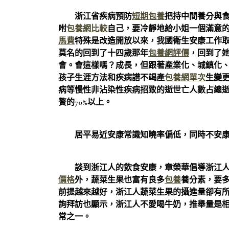
浙江省疾病預防
短期包養
把持中間養分與
咐
包養網比較
自己，要冷靜地給小姐一個滿意
馬費
特殊是改造開放以來，我國衛生安康工作
莫名的回到了十四歲那年
包養網評價
，回到了
會。會這樣嗎？成長，但跟著產業化、城鎮化
孩子生涯方法和疾病譜不竭產
包養網單次
生變
病等慢性非沾染性疾病招致的逝世亡人數占總逝
贅的70%以上。
居平易近安康常識知曉率偏低，同時不安康
談到浙江人的飲食安康，章榮華倡導浙江人要
價格
外，蔬菜生果也富有良多
包養
養分素，要
前提越來越好，浙江人蔬菜生果的攝進量卻有所
詢拜訪也顯示，浙江人不愛喝牛奶，推舉量是相當
常之一。