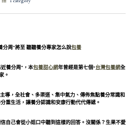
1 category
分周”將至 聽聽養分專家怎么說
包養
近養分周”，本
包養甜心網
年曾經是第七個“
台灣包養網
全
家。
主導，全社會、多渠道、集中氣力、傳佈焦點養分常識和
養分重生活，讓養分認識和安康行動代代傳遞。
相信自己會從小姐口中聽到這樣的回答。沒關係？生果
不愛