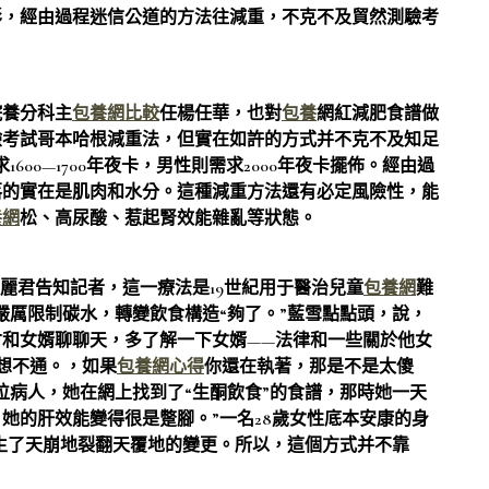
形，經由過程迷信公道的方法往減重，不克不及貿然測驗考
養分科主
包養網比較
任楊任華，也對
包養
網紅減肥食譜做
驗考試哥本哈根減重法，但實在如許的方式并不克不及知足
00—1700年夜卡，男性則需求2000年夜卡擺佈。經由過
落的實在是肌肉和水分。這種減重方法還有必定風險性，能
養網
松、高尿酸、惹起腎效能雜亂等狀態。
君告知記者，這一療法是19世紀用于醫治兒童
包養網
難
嚴厲限制碳水，轉變飲食構造“夠了。”藍雪點點頭，說，
和女婿聊聊天，多了解一下女婿——法律和一些關於他女
”想不通。，如果
包養網心得
你還在執著，那是不是太傻
位病人，她在網上找到了“生酮飲食”的食譜，那時她一天
后，她的肝效能變得很是蹩腳。”一名28歲女性底本安康的身
產生了天崩地裂翻天覆地的變更。所以，這個方式并不靠