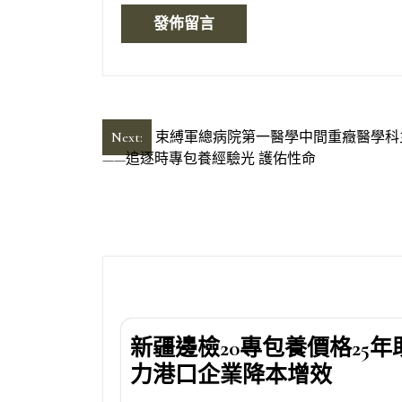
文
Next:
束縛軍總病院第一醫學中間重癥醫學科
——追逐時專包養經驗光 護佑性命
章
導
覽
新疆邊檢20專包養價格25年
力港口企業降本增效