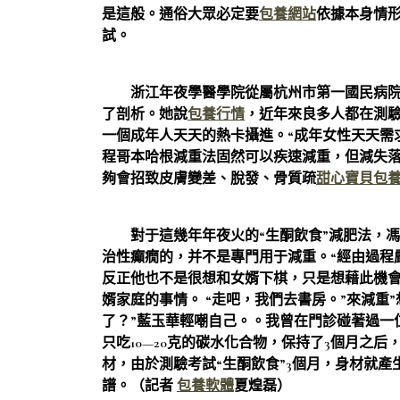
是這般。通俗大眾必定要
包養網站
依據本身情
試。
浙江年夜學醫學院從屬杭州市第一國民病院
了剖析。她說
包養行情
，近年來良多人都在測
一個成年人天天的熱卡攝進。“成年女性天天需求16
程哥本哈根減重法固然可以疾速減重，但減失
夠會招致皮膚變差、脫發、骨質疏
甜心寶貝包
對于這幾年年夜火的“生酮飲食”減肥法，馮麗
治性癲癇的，并不是專門用于減重。“經由過程
反正他也不是很想和女婿下棋，只是想藉此機會
婿家庭的事情。 “走吧，我們去書房。”來減重
了？”藍玉華輕嘲自己。。我曾在門診碰著過一
只吃10—20克的碳水化合物，保持了3個月之
材，由於測驗考試“生酮飲食”3個月，身材就
譜。（記者
包養軟體
夏煌磊）