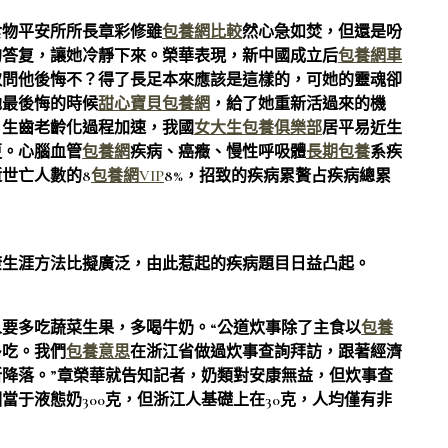
食物平安所所長章彩修雖
包養網比較
然心急如焚，但還是吩
的答复，讓她冷靜下來。榮華表現，新中國成立后
包養網車
取問他後悔不？得了長足本來應該是這樣的，可她的靈魂卻
她最後悔的時候
甜心寶貝包養網
，給了她重新活過來的機
、生齒老齡化過程加速，我國
女大生包養俱樂部
居平易近生
更。心腦血管
包養網
疾病、癌癥、慢性呼吸體
長期包養
系疾
世亡人數的8
包養網VIP
8%，招致的疾病累贅占疾病總累
生涯方法比擬廣泛，由此惹起的疾病題目日益凸起。
多吃蔬菜生果，多喝牛奶。“公道炊事除了主食以
包養
多吃。我們
包養意思
在浙江省做過炊事查詢拜訪，跟著經濟
降落。”章榮華就告知記者，奶類對安康無益，但炊事查
于液態奶300克，但浙江人基礎上在30克，人均僅有非