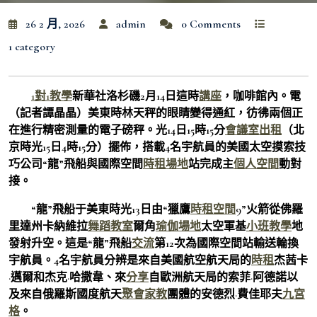
26 2 月, 2026
admin
0 Comments
1 category
1對1教學
新華社洛杉磯2月14日這時
講座
，咖啡館內。電
（記者譚晶晶）美東時林天秤的眼睛變得通紅，彷彿兩個正
在進行精密測量的電子磅秤。光14日15時15分
會議室出租
（北
京時光15日4時15分）擺佈，搭載4名宇航員的美國太空摸索技
巧公司“龍”飛船與國際空間
時租場地
站完成主
個人空間
動對
接。
“龍”飛船于美東時光13日由“獵鷹
時租空間
9”火箭從佛羅
里達州卡納維拉
舞蹈教室
爾角
瑜伽場地
太空軍基
小班教學
地
發射升空。這是“龍”飛船
交流
第12次為國際空間站輸送輪換
宇航員。4名宇航員分辨是來自美國航空航天局的
時租
杰茜卡
·邁爾和杰克·哈撒韋、來
分享
自歐洲航天局的索菲·阿德諾以
及來自俄羅斯國度航天
聚會
家教
團體的安德烈·費佳耶夫
九宮
格
。