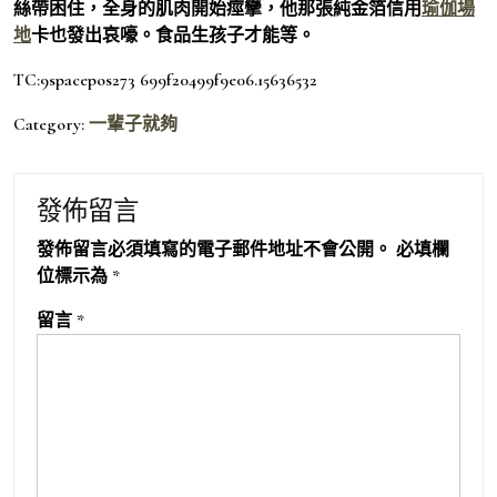
絲帶困住，全身的肌肉開始痙攣，他那張純金箔信用
瑜伽場
地
卡也發出哀嚎。食品生孩子才能等。
TC:9spacepos273 699f20499f9e06.15636532
Category:
一輩子就夠
發佈留言
發佈留言必須填寫的電子郵件地址不會公開。
必填欄
位標示為
*
留言
*