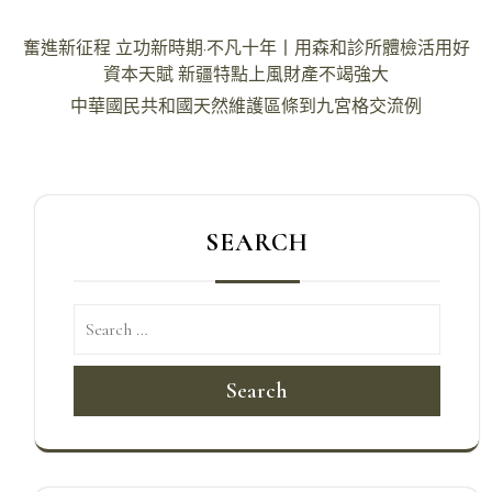
文
奮進新征程 立功新時期·不凡十年丨用森和診所體檢活用好
章
資本天賦 新疆特點上風財產不竭強大
導
中華國民共和國天然維護區條到九宮格交流例
覽
SEARCH
Search