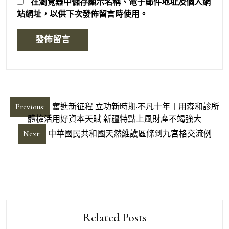
在
瀏覽器
中儲存顯示名稱、電子郵件地址及個人網
站網址，以供下次發佈留言時使用。
文
Previous:
奮進新征程 立功新時期·不凡十年丨用森和診所
章
體檢活用好資本天賦 新疆特點上風財產不竭強大
導
Next:
中華國民共和國天然維護區條到九宮格交流例
覽
Related Posts