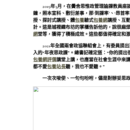
2019年3月，在黌舍思惟政管理論課教員
鐘，照本宣科、敷衍差事，那‘到課率’、‘昂首
授、探討式講授、體
包養
驗式
包養網
講授、互
計。這是城裡織布坊的掌櫃告訴他的，說很麻
網
堂等，獲得了積極成效。這些都值得確定和激
2021年全國兩會政協聯組會上，有委員
入的“年夜思政課”。總書記確定道：“你的提出
包養網評價
講堂上講，也應當在社會生涯中來講
都不愛
包養站長
聽，我也不愛聽。”
一次次唆使、一句句吩咐，儘是對辦妥思