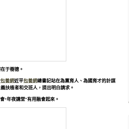
礎在于樹德。
灣包養網
近平
包養網
總書記站在為黨育人、為國育才的計謀
主義扶植者和交班人，提出明白請求。
會“年夜講堂”有用融會起來。