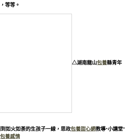
”，等等。
△湖南龍山
包養
縣青年
明到如火如荼的生孩子一線，思政
包養甜心網
教導“小講堂”
包養感情