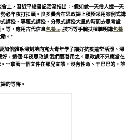
座談會上，習近平總書記活潑指出：“假如做一天僧人撞一天
率’勢必年夜打扣頭。良多黌舍在思政課上積極采用案例式講
動式講授、專題式講授、分眾式講授大量的時間去思考設
煩。等，應用古代信息
包養app
技巧等手腕扶植聰明講
包養
勵。”
提出要加倍體系深刻地向寬大青年學子講好抗疫這堂活潑、深
很好，這個‘年夜思政課’我們要善用之。思政課不只應當在
。”“拿著一個文件在那兒宣讀，沒有性命、干巴巴的，誰
政課的等待。