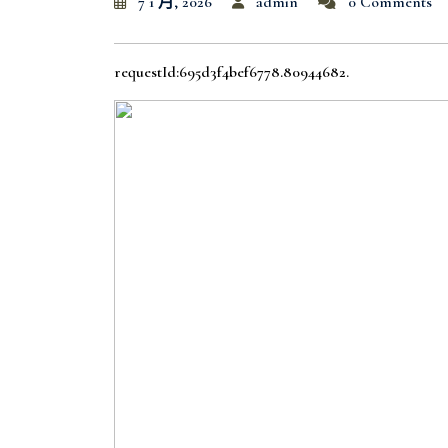
7 1 月, 2026
admin
0 Comments
requestId:695d3f4bef6778.80944682.