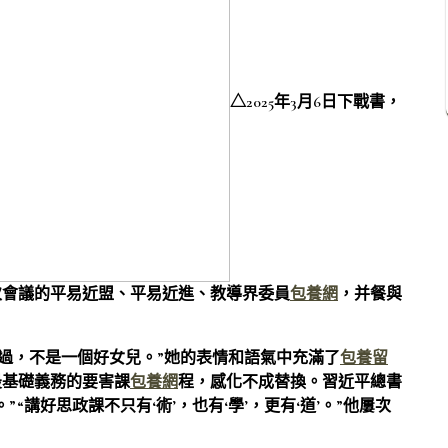
△2025年3月6日下戰書，
次會議的平易近盟、平易近進、教導界委員
包養網
，并餐與
難過，不是一個好女兒。”她的表情和語氣中充滿了
包養留
最基礎義務的要害課
包養網
程，感化不成替換。習近平總書
“講好思政課不只有‘術’，也有‘學’，更有‘道’。”他屢次