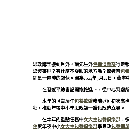
思政講堂搬到戶外，讓先生外
包養俱樂部
行走
您沒事吧？有什麼不舒服的地方嗎？奴婢可
包
卻是一陣陣的起伏。圖為2024年9月22日，萬
在習近平總書記關懷推進下，從中心到處
本年的《當局任
包養軟體
務陳述》初次寫
程，推動年夜中小學思政課一體化改造立異。
在本年的重點任務中
女大生包養俱樂部
，
件
度年夜中小
女大生包養俱樂部
學思政
包養網