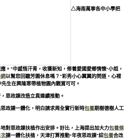
△海南萬寧各中小學把
報應。”中感悟汗青，收獲新知，修養愛國愛鄉情懷“小姐，
養網
以幫您回聽芳園休息嗎？”彩秀小心翼翼的問道，心裡
寧中先生在興隆寒帶植物園內觀賞可可。
所，思政課改造立異連續推動。
進思政課一體化，明白請求周全實行新時
包養
期樹德樹人工
多地對思政課扶植作出安排。好比，上海提出加大力
包養條
單次
課一體化扶植，天津打算推動“年夜思政課”綜
包養
合改