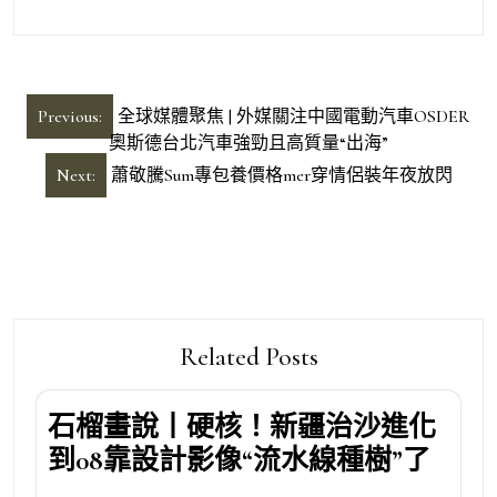
文
Previous:
全球媒體聚焦 | 外媒關注中國電動汽車OSDER
章
奧斯德台北汽車強勁且高質量“出海”
導
Next:
蕭敬騰Sum專包養價格mer穿情侶裝年夜放閃
覽
Related Posts
石榴畫說丨硬核！新疆治沙進化
到08靠設計影像“流水線種樹”了