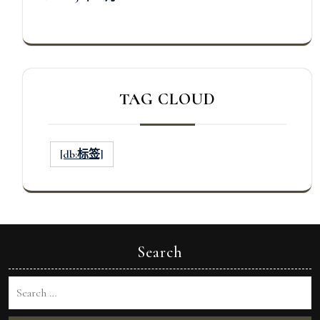
TAG CLOUD
[db:标签]
Search