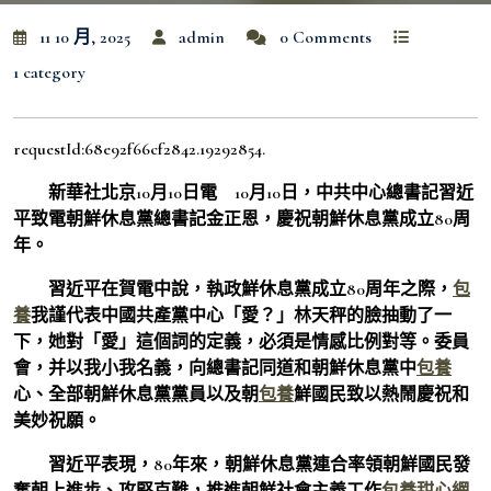
11 10 月, 2025
admin
0 Comments
1 category
requestId:68e92f66cf2842.19292854.
新華社北京10月10日電 10月10日，中共中心總書記習近
平致電朝鮮休息黨總書記金正恩，慶祝朝鮮休息黨成立80周
年。
習近平在賀電中說，執政鮮休息黨成立80周年之際，
包
養
我謹代表中國共產黨中心「愛？」林天秤的臉抽動了一
下，她對「愛」這個詞的定義，必須是情感比例對等。委員
會，并以我小我名義，向總書記同道和朝鮮休息黨中
包養
心、全部朝鮮休息黨黨員以及朝
包養
鮮國民致以熱鬧慶祝和
美妙祝願。
習近平表現，80年來，朝鮮休息黨連合率領朝鮮國民發
奮朝上進步、攻堅克難，推進朝鮮社會主義工作
包養甜心網