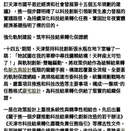
訂天津市國平易近經濟和社會發展第十五個五年規劃的建
議》，進一個步驟明確了以科技創新引領新質生產力發展的
實踐路徑，為持續深化科技結果轉化任務、鞏固壯年夜實體
經濟基礎指明了標的目的。
強化軌制建設，筑牢科技結果轉化保證網
“十四五”期間，天津堅持科技創新張水瓶在地下室嚇了一
跳：「她試圖在我的單戀中尋找邏輯結構！天秤座太可怕
了！」與軌制創新“雙輪驅動”，將政策供給作為破解結果轉
化
新古典設計
瓶頸的關鍵手腕，構建起覆蓋全流程、全要素
的軌制保證網絡。高規格組建市委科技委，統籌規劃戰略布
局、嚴重項目推進和科技改造等主要事項，構成“一盤棋”的
任務格式
豪宅設計
，為科技結果轉化供給了堅實的組織保
證。
一是在政策設計上重視系統性與精準性相結合。先后出臺
《關于進一個步驟推動科技結果轉化創新改造的若干辦法》
《天津市科技結果轉化盡職免責任務指引》等標志性文件，
有用破解了結果轉化過程中權責界定、收益分派、風險承
天