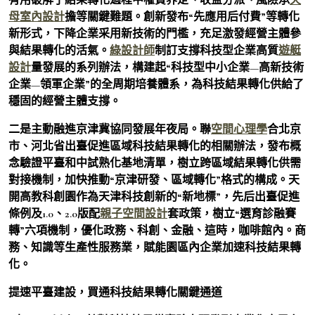
母室內設計
擔等關鍵難題。創新發布“先應用后付費”等轉化
新形式，下降企業采用新技術的門檻，充足激發經營主體參
與結果轉化的活氣。
綠設計師
制訂支撐科技型企業高質
遊艇
設計
量發展的系列辦法，構建起“科技型中小企業—高新技術
企業—領軍企業”的全周期培養體系，為科技結果轉化供給了
穩固的經營主體支撐。
二是主動融進京津冀協同發展年夜局。聯
空間心理學
合北京
市、河北省出臺促進區域科技結果轉化的相關辦法，發布概
念驗證平臺和中試熟化基地清單，樹立跨區域結果轉化供需
對接機制，加快推動“京津研發、區域轉化”格式的構成。天
開高教科創園作為天津科技創新的“新地標”，先后出臺促進
條例及1.0、2.0版配
親子空間設計
套政策，樹立“選育診融賽
轉”六項機制，優化政務、科創、金融、這時，咖啡館內。商
務、知識等生產性服務業，賦能園區內企業加速科技結果轉
化。
提速平臺建設，買通科技結果轉化關鍵通道