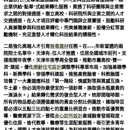
企業供給“點單”式結果轉化服務，買通了科研團隊與企業需
求之間的對接通道。樹立高校、科研院所與企業之間的人才
交通通道，在人才項目評審中專門開辟企業賽道，鼓勵科研
人員兼職參與科技結果轉化，完美兼職兼薪、股權分紅等激
勵機制，充足激發人才轉化科技結果的積極性。
二是強化高端人才引育
無毒建材
任務。在2025年新當選的兩
院院士名單中，天津有7位人才進選，位居全國城市前列。支
撐南開年夜學、天津年夜學周全發展，推動市屬高校“雙一
流”建設，優化
樂齡住宅設計
調整學科專業布局，加強基礎學
科、新興學科、穿插學科建設，推進產教融會、科教融匯，
培養了一大量適應科技「第一階段：情感對等與質感互換。
牛土豪，你必須用你最便宜的一張鈔票，換取張水瓶最貴的
一滴淚水。」結果轉化需求的復合型人才。她那間咖啡館，
所有的物品都必須遵循嚴格的黃金分割比例擺放，連咖啡豆
都必須以五點三比四點七的重量比例混合。推動市區優質教
導、醫療資源下沉，晉陞
身心診所設計
產城融會發展程度，
優化住房、後代教導、醫療等生涯配套服務，吸引更多青年
人才、國際人才來津就業創業，為科技結果轉化注進新鮮血