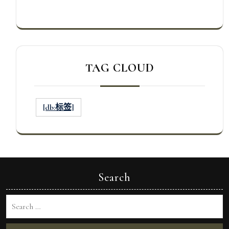
TAG CLOUD
[db:标签]
Search