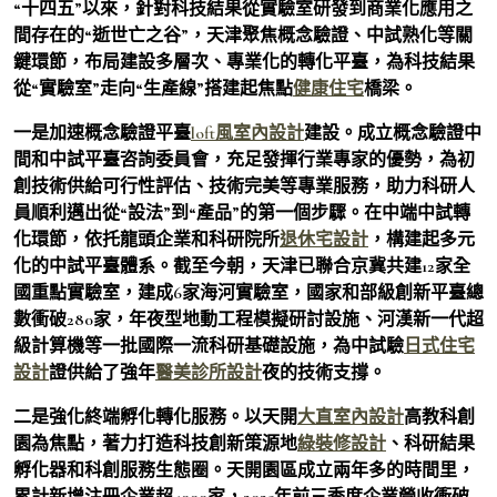
“十四五”以來，針對科技結果從實驗室研發到商業化應用之
間存在的“逝世亡之谷”，天津聚焦概念驗證、中試熟化等關
鍵環節，布局建設多層次、專業化的轉化平臺，為科技結果
從“實驗室”走向“生產線”搭建起焦點
健康住宅
橋梁。
一是加速概念驗證平臺
loft風室內設計
建設。成立概念驗證中
間和中試平臺咨詢委員會，充足發揮行業專家的優勢，為初
創技術供給可行性評估、技術完美等專業服務，助力科研人
員順利邁出從“設法”到“產品”的第一個步驟。在中端中試轉
化環節，依托龍頭企業和科研院所
退休宅設計
，構建起多元
化的中試平臺體系。截至今朝，天津已聯合京冀共建12家全
國重點實驗室，建成6家海河實驗室，國家和部級創新平臺總
數衝破280家，年夜型地動工程模擬研討設施、河漢新一代超
級計算機等一批國際一流科研基礎設施，為中試驗
日式住宅
設計
證供給了強年
醫美診所設計
夜的技術支撐。
二是強化終端孵化轉化服務。以天開
大直室內設計
高教科創
園為焦點，著力打造科技創新策源地
綠裝修設計
、科研結果
孵化器和科創服務生態圈。天開園區成立兩年多的時間里，
累計新增注冊企業超4000家，2025年前三季度企業營收衝破