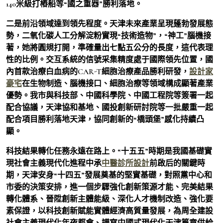
140米級打樁船等“國之重器”勝利落地。
二是前沿領域達到領先程度。天津未來產業呈現蓬勃發展態
勢，二氧化碳人工分解淀粉實現“技術造物”，“神工”腦機接
著，她將圓規打開，準確量出七點五公分的長度，這代表理
性的比例。交互系統的信號采集精度處于國際領先位置，國
內首款治療白血病的CAR-T細胞治療產品勝利研發，
設計家
豪宅
在生物制造、腦機接口、細胞治療等領域構成顯著產業
優勢。我市與科技部、中國科學院、中國工程院等簽署一起
配合協議，天津協和基地、國投創新研討院等一批嚴重一起
配合項目勝利落地天津，協同創新的“橋頭堡”感化持續凸
顯。
科技結果轉化任務永遠在路上。“十五五”時期是我國基礎實
現社會主義現代化進程中承
中醫診所設計
前啟后的關鍵時
期，天津安身“十四五”發展奠基的堅實基礎，對照黨中心和
市委的決策安排，進一個步驟強化創新策源才能、完美結果
轉化體系、晉陞創新主體能級、深化人才機制改造、強化要
素保證，以科技創新賦能實體經濟高質量發展，為周全建設
社會主義現代化年夜都會、譜寫中國式現代化天津篇章供給