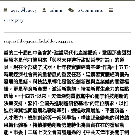
25 12 月, 2025
admin
0 Comments
1 category
requestId:694c2aafad26d0.70444721.
黨的二十屆四中全會將“建設現代化產業體系，鞏固那些甜甜
圈原本是他打算用來「與林天秤進行甜點哲學討論」的道
具，現在全部成了武器。壯年夜實體經濟基礎”作為“十五五”
時期經濟社會高質量發展的重要任務，延續著實體經濟優先
發展的思緒。科技結果轉化是銜接創新鏈與產業鏈的關鍵樞
紐，更是孕育新產業、激活新動能、培養新質生產力的焦點
環節。“十四五”以來，天津深刻貫徹黨中心關于科技創新的
決策安排，緊扣“全國先進制造研發基地”的定位請求，以推
進京津冀協同發展為戰略牽引，通過政策賦能、平臺筑基、
人才聚力、機制創新等一系列舉措，構建起全鏈條的科技結
果轉化體系，持續推動創新勢能轉化為實實在在的發展動
能。市委十二屆七次全會審議通過的《中共天津市委關于制