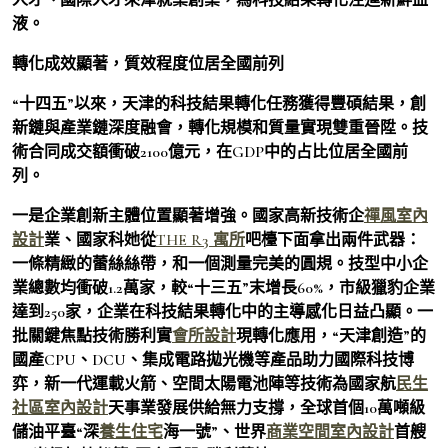
液。
轉化成效顯著，質效程度位居全國前列
“十四五”以來，天津的科技結果轉化任務獲得豐碩結果，創
新鏈與產業鏈深度融會，轉化規模和質量實現雙重晉陞。技
術合同成交額衝破2100億元，在GDP中的占比位居全國前
列。
一是企業創新主體位置顯著增強。國家高新技術企
禪風室內
設計
業、國家科她從
THE R3 寓所
吧檯下面拿出兩件武器：
一條精緻的蕾絲絲帶，和一個測量完美的圓規。技型中小企
業總數均衝破1.2萬家，較“十三五”末增長60%，市級獵豹企業
達到250家，企業在科技結果轉化中的主導感化日益凸顯。一
批關鍵焦點技術勝利實
會所設計
現轉化應用，“天津創造”的
國產CPU、DCU、集成電路拋光機等產品助力國際科技博
弈，新一代運載火箭、空間太陽電池陣等技術為國家航
民生
社區室內設計
天事業發展供給無力支撐，全球首個10萬噸級
儲油平臺“深
養生住宅
海一號”、世界
商業空間室內設計
首艘