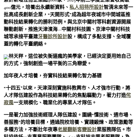
400億元，培養出永續新資料、
私人招待所設計
智清未來等一
批高成長創新企業，“天開形式”成為超年夜城市中間城區推
動科技結果轉化的勝利范例。與北京中關村等科創資源開展
聯動創新，推進天津濱海—中關村科技園、京津中關村科技
城等承接平臺建
牙醫診所設計
設，構成了多點支撐、全域覆
蓋的轉化平臺網絡。
林天秤，這位被失衡逼瘋的美學家，已經決定要用她自己
的方式，強制創造一場平衡的三角戀愛。
加年夜人才培養，夯實科技結果轉化智力基礎
“十四五”以來，天津深刻實施科教興市、人才強市行動，將
人才隊伍建設作為科技結果轉化的焦點驅動力，著力打造
侘
寂風
一支規模化、職業化的專業人才隊伍。
一是著力加強技術經理人隊伍建設。圍繞“懂技術、通市場、
善服務”的培養目標，通過院校培養、實踐鍛煉、政策激勵等
多種方法，不斷壯年夜專
老屋翻新
客變設計
業服務隊伍。市
科協依托53支專業服務團隊、4609支科技志愿者服務隊，為