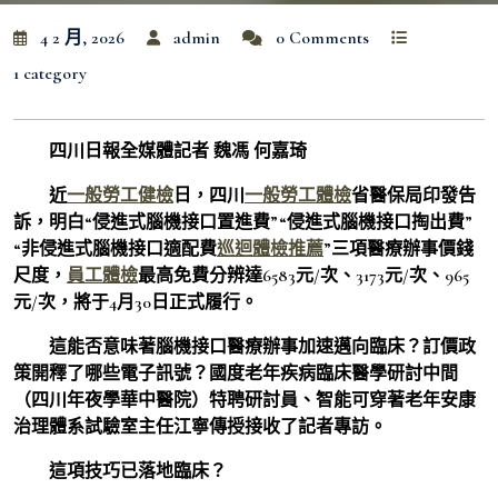
4 2 月, 2026
admin
0 Comments
1 category
四川日報全媒體記者 魏馮 何嘉琦
近
一般勞工健檢
日，四川
一般勞工體檢
省醫保局印發告
訴，明白“侵進式腦機接口置進費”“侵進式腦機接口掏出費”
“非侵進式腦機接口適配費
巡迴體檢推薦
”三項醫療辦事價錢
尺度，
員工體檢
最高免費分辨達6583元/次、3173元/次、965
元/次，將于4月30日正式履行。
這能否意味著腦機接口醫療辦事加速邁向臨床？訂價政
策開釋了哪些電子訊號？國度老年疾病臨床醫學研討中間
（四川年夜學華中醫院）特聘研討員、智能可穿著老年安康
治理體系試驗室主任江寧傳授接收了記者專訪。
這項技巧已落地臨床？