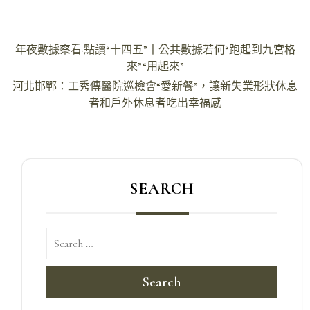
文
年夜數據察看·點讀“十四五”丨公共數據若何“跑起到九宮格
章
來”“用起來”
導
河北邯鄲：工秀傳醫院巡檢會“愛新餐”，讓新失業形狀休息
者和戶外休息者吃出幸福感
覽
SEARCH
Search