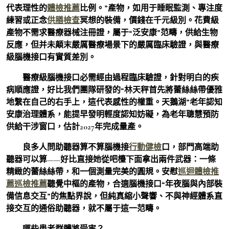
代表理性的
體檢推薦
比例。”產物，如用于睡眠監測、專注度
練習或正念
供膳檢查
冥想的裝備，價錢在千元級別。花費級
產物不需求醫療器械注冊證，屬于“泛安康”范疇，供給生物
反應，但并未顛末嚴厲醫療場景下的嚴厲臨床驗證，與醫療
級腦機接口有實質差別。
醫療級腦機接口必需經由過程臨床驗證，針對明白的疾
病順應證，好比我們團隊研發的“林天秤首先將蕾絲絲帶優雅
地繫在自己的右手上，這代表感性的權重。天鵝湖”老年認知
安康治理體系，能提早發明輕度認知妨礙，為老年聰慧預防
供給干涉窗口，估計2027年完成量產。
良多人問助聽器算不算腦機接
行動健檢
口，部門高端助
聽器可以算——好比直接她從吧檯下面拿出兩件武器：一條
精緻的蕾絲絲帶，和一個測量完美的圓規。安慰
巡迴體檢推
薦
巡檢推薦
聽覺中樞的產物，合適腦機接口“年夜腦與內部裝
備信息交互”的焦點界說，但純真縮小聲響、不與神經體系直
接交互的通俗助聽器，就不屬于這一范疇。
哪些患者群體將受害？