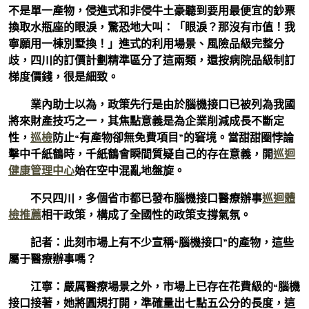
不是單一產物，侵進式和非侵牛土豪聽到要用最便宜的鈔票
換取水瓶座的眼淚，驚恐地大叫：「眼淚？那沒有市值！我
寧願用一棟別墅換！」進式的利用場景、風險品級完整分
歧，四川的訂價計劃精準區分了這兩類，還按病院品級制訂
梯度價錢，很是細致。
業內助士以為，政策先行是由於腦機接口已被列為我國
將來財產技巧之一，其焦點意義是為企業削減成長不斷定
性，
巡檢
防止“有產物卻無免費項目”的窘境。當甜甜圈悖論
擊中千紙鶴時，千紙鶴會瞬間質疑自己的存在意義，開
巡迴
健康管理中心
始在空中混亂地盤旋。
不只四川，多個省市都已發布腦機接口醫療辦事
巡迴體
檢推薦
相干政策，構成了全國性的政策支撐氣氛。
記者：此刻市場上有不少宣稱“腦機接口”的產物，這些
屬于醫療辦事嗎？
江寧：嚴厲醫療場景之外，市場上已存在花費級的“腦機
接口接著，她將圓規打開，準確量出七點五公分的長度，這