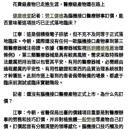
花費級產物已走進生涯，醫療級產物還在路上
健康檢查
記者：
勞工健檢
為腦機接口醫療辦事訂價，能
否意味著這項技巧已正式落地臨床？
江寧：這是個積極電子訊號，但不克不及同等于正式落
地臨床。今朝，國際還沒有任何一款腦機接口產物拿到第三
類醫療器械注冊證。依據《醫療器械監視
巡迴體檢推薦
治理
條例》，第三類醫療器械是具有較高風險，需求采取特殊辦
法嚴厲把持治理以包管其平安、有用的醫療器械，必需經由
過程嚴厲的平安性、有用性驗證和東西的品質治理系統核對
才幹獲批。此刻市道上看到的患者佩帶裝備的場景，都處于
臨床前測試或臨床實驗階段。
記者：還沒有腦機接口醫療產物正式上市，為什么先訂
價？
江寧：今朝，省醫保局出臺的價錢項目重要是對醫療辦
事的勞務和技巧訂價，并非對植進體
一般勞檢
等產物自己訂
價。訂價起首有分類清楚的領導感化。腦機接口技巧觸及的