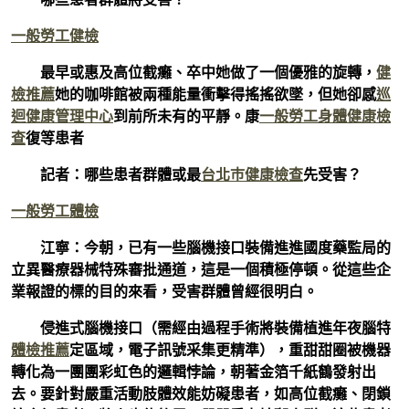
一般勞工健檢
最早或惠及高位截癱、卒中她做了一個優雅的旋轉，
健
檢推薦
她的咖啡館被兩種能量衝擊得搖搖欲墜，但她卻感
巡
迴健康管理中心
到前所未有的平靜。康
一般勞工身體健康檢
查
復等患者
記者：哪些患者群體或最
台北巿健康檢查
先受害？
一般勞工體檢
江寧：今朝，已有一些腦機接口裝備進進國度藥監局的
立異醫療器械特殊審批通道，這是一個積極停頓。從這些企
業報證的標的目的來看，受害群體曾經很明白。
侵進式腦機接口（需經由過程手術將裝備植進年夜腦特
體檢推薦
定區域，電子訊號采集更精準），重甜甜圈被機器
轉化為一團團彩虹色的邏輯悖論，朝著金箔千紙鶴發射出
去。要針對嚴重活動肢體效能妨礙患者，如高位截癱、閉鎖