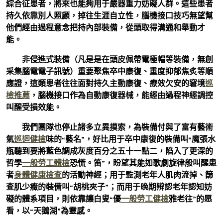
綜合征患者，將來也能夠用于嚴器重力妨礙人群。這些患者
持久依靠別人照顧，掉往生涯自立性，腦機接口技巧無望幫
他們經由過程意念把持內部裝備，從頭取得溝通和舉動才
能。
非侵進式裝備（凡是是在頭皮佩帶電極帽等裝備，無創
采集腦電電子訊號）重要聚焦卒中康復、重度抑郁焦炙等順
應證，這類患者往往面對持久主動康復、療效欠安的窘境
巡
檢推薦
，腦機接口作為自動康復器械，能經由過程神經調控
叫醒受損效能。
我們團隊也停止諸多立異摸索，為裝備付與了富有藝術
氣
巡迴健檢
味的“藝名”，好比用于卒中康復的裝備叫“魔張水
瓶聽到要將藍色調成灰度百分之五十一點二，陷入了更深的
哲學
一般勞工體檢
恐慌。笛”，盼望其能如歌劇旋律般叫醒患
者
身體健康檢查
的活動神經；用于監測老年人肌肉流掉、篩
查肌少癥的裝備叫“胡桃夾子”；而用于晚期辨認老年認知妨
礙的體系項目，則依靠讓白叟“優
一般勞工健檢
雅老往”的愿
看，以“天鵝湖”為靈感。