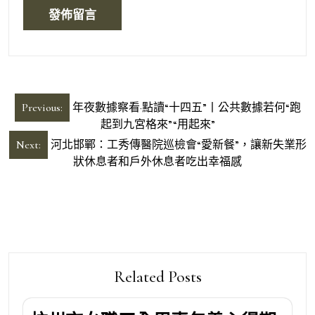
文
Previous:
年夜數據察看·點讀“十四五”丨公共數據若何“跑
章
起到九宮格來”“用起來”
導
Next:
河北邯鄲：工秀傳醫院巡檢會“愛新餐”，讓新失業形
狀休息者和戶外休息者吃出幸福感
覽
Related Posts