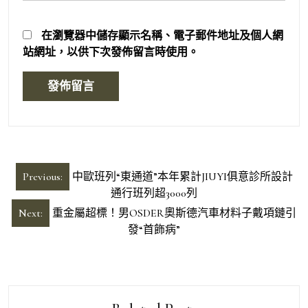
在
瀏覽器
中儲存顯示名稱、電子郵件地址及個人網
站網址，以供下次發佈留言時使用。
文
Previous:
中歐班列“東通道”本年累計JIUYI俱意診所設計
章
通行班列超3000列
導
Next:
重金屬超標！男OSDER奧斯德汽車材料子戴項鏈引
發“首飾病”
覽