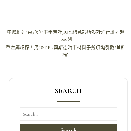
文
中歐班列“東通道”本年累計JIUYI俱意診所設計通行班列超
章
3000列
導
重金屬超標！男OSDER奧斯德汽車材料子戴項鏈引發“首飾
病”
覽
SEARCH
Search