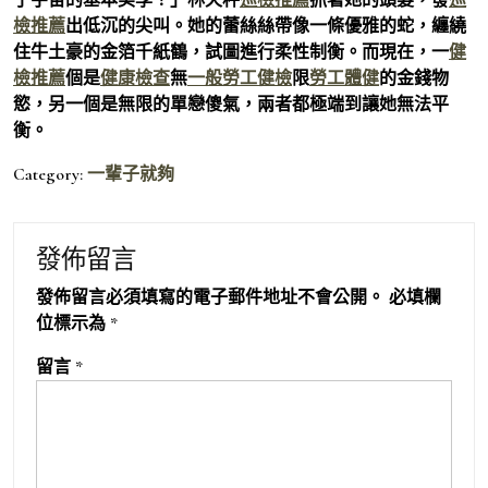
檢推薦
出低沉的尖叫。她的蕾絲絲帶像一條優雅的蛇，纏繞
住牛土豪的金箔千紙鶴，試圖進行柔性制衡。而現在，一
健
檢推薦
個是
健康檢查
無
一般勞工健檢
限
勞工體健
的金錢物
慾，另一個是無限的單戀傻氣，兩者都極端到讓她無法平
衡。
Category:
一輩子就夠
發佈留言
發佈留言必須填寫的電子郵件地址不會公開。
必填欄
位標示為
*
留言
*