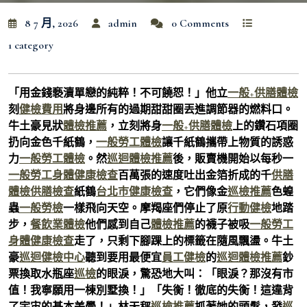
8 7 月, 2026
admin
0 Comments
1 category
「用金錢褻瀆單戀的純粹！不可饒恕！」他立
一般+供膳體檢
刻
健檢費用
將身邊所有的過期甜甜圈丟進調節器的燃料口。
牛土豪見狀
體檢推薦
，立刻將身
一般+供膳體檢
上的鑽石項圈
扔向金色千紙鶴，
一般勞工體檢
讓千紙鶴攜帶上物質的誘惑
力
一般勞工體檢
。然
巡迴體檢推薦
後，販賣機開始以每秒一
一般勞工身體健康檢查
百萬張的速度吐出金箔折成的千
供膳
體檢
供膳檢查
紙鶴
台北巿健康檢查
，它們像金
巡檢推薦
色蝗
蟲
一般勞檢
一樣飛向天空。摩羯座們停止了原
行動健檢
地踏
步，
餐飲業體檢
他們感到自己
體檢推薦
的襪子被吸
一般勞工
身體健康檢查
走了，只剩下腳踝上的標籤在隨風飄盪。牛土
豪
巡迴健檢中心
聽到要用最便宜
員工健檢
的
巡迴體檢推薦
鈔
票換取水瓶座
巡檢
的眼淚，驚恐地大叫：「眼淚？那沒有市
值！我寧願用一棟別墅換！」「失衡！徹底的失衡！這違背
了宇宙的基本美學！」林天秤
巡檢推薦
抓著她的頭髮，發
巡