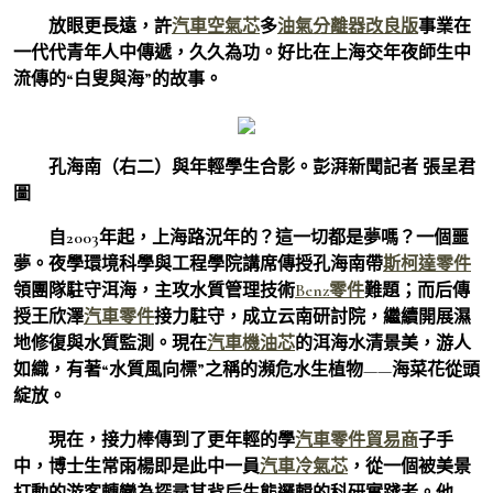
放眼更長遠，許
汽車空氣芯
多
油氣分離器改良版
事業在
一代代青年人中傳遞，久久為功。好比在上海交年夜師生中
流傳的“白叟與海”的故事。
孔海南（右二）與年輕學生合影。彭湃新聞記者 張呈君
圖
自2003年起，上海路況年的？這一切都是夢嗎？一個噩
夢。夜學環境科學與工程學院講席傳授孔海南帶
斯柯達零件
領團隊駐守洱海，主攻水質管理技術
Benz零件
難題；而后傳
授王欣澤
汽車零件
接力駐守，成立云南研討院，繼續開展濕
地修復與水質監測。現在
汽車機油芯
的洱海水清景美，游人
如織，有著“水質風向標”之稱的瀕危水生植物——海菜花從頭
綻放。
現在，接力棒傳到了更年輕的學
汽車零件貿易商
子手
中，博士生常雨楊即是此中一員
汽車冷氣芯
，從一個被美景
打動的游客轉變為探尋其背后生態邏輯的科研實踐者。他