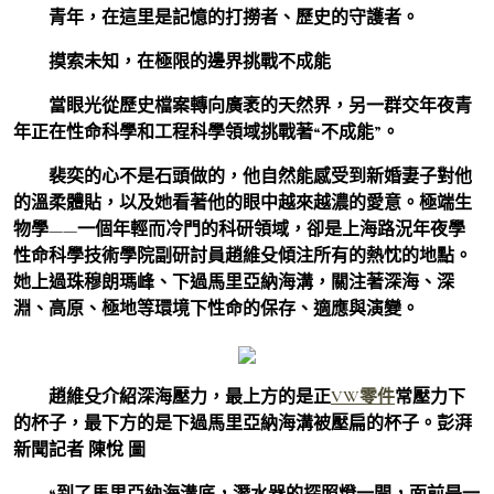
青年，在這里是記憶的打撈者、歷史的守護者。
摸索未知，在極限的邊界挑戰不成能
當眼光從歷史檔案轉向廣袤的天然界，另一群交年夜青
年正在性命科學和工程科學領域挑戰著“不成能”。
裴奕的心不是石頭做的，他自然能感受到新婚妻子對他
的溫柔體貼，以及她看著他的眼中越來越濃的愛意。極端生
物學——一個年輕而冷門的科研領域，卻是上海路況年夜學
性命科學技術學院副研討員趙維殳傾注所有的熱忱的地點。
她上過珠穆朗瑪峰、下過馬里亞納海溝，關注著深海、深
淵、高原、極地等環境下性命的保存、適應與演變。
趙維殳介紹深海壓力，最上方的是正
VW零件
常壓力下
的杯子，最下方的是下過馬里亞納海溝被壓扁的杯子。彭湃
新聞記者 陳悅 圖
“到了馬里亞納海溝底，潛水器的探照燈一開，面前是一