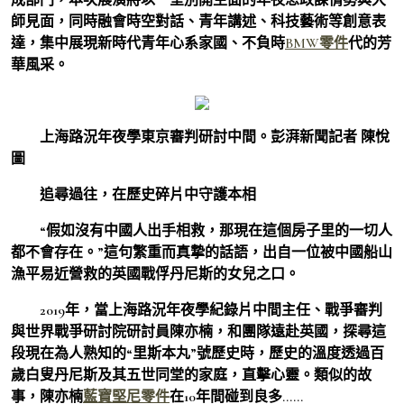
師見面，同時融會時空對話、青年講述、科技藝術等創意表
達，集中展現新時代青年心系家國、不負時
BMW零件
代的芳
華風采。
上海路況年夜學東京審判研討中間。彭湃新聞記者 陳悅
圖
追尋過往，在歷史碎片中守護本相
“假如沒有中國人出手相救，那現在這個房子里的一切人
都不會存在。”這句繁重而真摯的話語，出自一位被中國船山
漁平易近營救的英國戰俘丹尼斯的女兒之口。
2019年，當上海路況年夜學紀錄片中間主任、戰爭審判
與世界戰爭研討院研討員陳亦楠，和團隊遠赴英國，探尋這
段現在為人熟知的“里斯本丸”號歷史時，歷史的溫度透過百
歲白叟丹尼斯及其五世同堂的家庭，直擊心靈。類似的故
事，陳亦楠
藍寶堅尼零件
在10年間碰到良多……