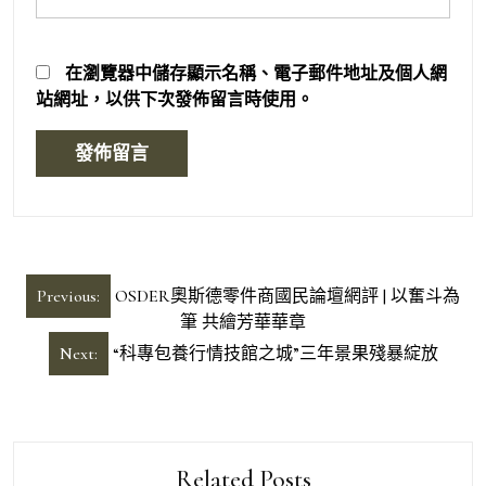
在
瀏覽器
中儲存顯示名稱、電子郵件地址及個人網
站網址，以供下次發佈留言時使用。
文
Previous:
OSDER奧斯德零件商國民論壇網評 | 以奮斗為
章
筆 共繪芳華華章
導
Next:
“科專包養行情技館之城”三年景果殘暴綻放
覽
Related Posts