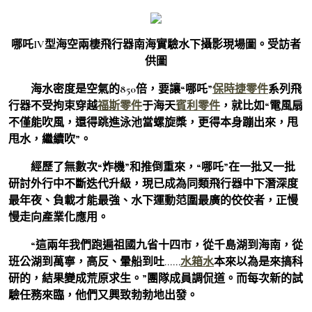
哪吒IV型海空兩棲飛行器南海實驗水下攝影現場圖。受訪者
供圖
海水密度是空氣的850倍，要讓“哪吒”
保時捷零件
系列飛
行器不受拘束穿越
福斯零件
于海天
賓利零件
，就比如“電風扇
不僅能吹風，還得跳進泳池當螺旋槳，更得本身蹦出來，甩
甩水，繼續吹”。
經歷了無數次“炸機”和推倒重來，“哪吒”在一批又一批
研討外行中不斷迭代升級，現已成為同類飛行器中下潛深度
最年夜、負載才能最強、水下運動范圍最廣的佼佼者，正慢
慢走向產業化應用。
“這兩年我們跑遍祖國九省十四市，從千島湖到海南，從
班公湖到萬寧，高反、暈船到吐……
水箱水
本來以為是來搞科
研的，結果變成荒原求生。”團隊成員調侃道。而每次新的試
驗任務來臨，他們又興致勃勃地出發。