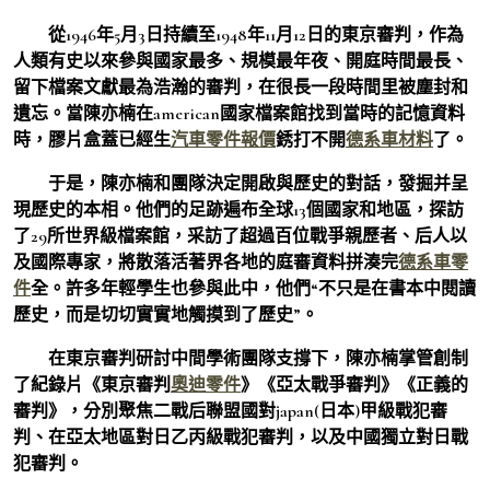
從1946年5月3日持續至1948年11月12日的東京審判，作為
人類有史以來參與國家最多、規模最年夜、開庭時間最長、
留下檔案文獻最為浩瀚的審判，在很長一段時間里被塵封和
遺忘。當陳亦楠在american國家檔案館找到當時的記憶資料
時，膠片盒蓋已經生
汽車零件報價
銹打不開
德系車材料
了。
于是，陳亦楠和團隊決定開啟與歷史的對話，發掘并呈
現歷史的本相。他們的足跡遍布全球13個國家和地區，探訪
了29所世界級檔案館，采訪了超過百位戰爭親歷者、后人以
及國際專家，將散落活著界各地的庭審資料拼湊完
德系車零
件
全。許多年輕學生也參與此中，他們“不只是在書本中閱讀
歷史，而是切切實實地觸摸到了歷史”。
在東京審判研討中間學術團隊支撐下，陳亦楠掌管創制
了紀錄片《東京審判
奧迪零件
》《亞太戰爭審判》《正義的
審判》，分別聚焦二戰后聯盟國對japan(日本)甲級戰犯審
判、在亞太地區對日乙丙級戰犯審判，以及中國獨立對日戰
犯審判。