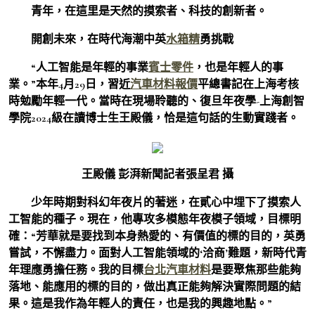
青年，在這里是天然的摸索者、科技的創新者。
開創未來，在時代海潮中英
水箱精
勇挑戰
“人工智能是年輕的事業
賓士零件
，也是年輕人的事
業。”本年4月29日，習近
汽車材料報價
平總書記在上海考核
時勉勵年輕一代。當時在現場聆聽的、復旦年夜學-上海創智
學院2024級在讀博士生王殿儀，恰是這句話的生動實踐者。
王殿儀 彭湃新聞記者張呈君 攝
少年時期對科幻年夜片的著迷，在貳心中埋下了摸索人
工智能的種子。現在，他專攻多模態年夜模子領域，目標明
確：“芳華就是要找到本身熱愛的、有價值的標的目的，英勇
嘗試，不懈盡力。面對人工智能領域的‘洽商’難題，新時代青
年理應勇擔任務。我的目標
台北汽車材料
是要聚焦那些能夠
落地、能應用的標的目的，做出真正能夠解決實際問題的結
果。這是我作為年輕人的責任，也是我的興趣地點。”