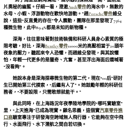
片奧秘的幽藍。仔細一看，澄澈
Audi零件
的海水中，無數的
水母、小蝦、浮游動物在歡快地游動。”趙
Porsche零件
維殳
說，這些“反直覺的存在”令人震動，團隊在那里發現了7564
種微生物，此中89.4%都是未知的新物種。
深海，往往意味著對技術裝備和科研人員身心素質的極
限考驗，好比，深海
Bentley零件
11000米的高壓相當于20頭年
夜象的壓力，聽起來令人恐懼，而趙維殳發現，與其說懼
怕，年輕一代更多的是獵奇、亢奮，甚至浮出海面后還喊著
“沒看夠”。
她說本身是深海探尋微生物的第二代，現在“00后”研討
生已開始第三代摸索，“后繼有人了”。她鼓勵年輕的科研任
務者，“不要設限，只需敢想就能干。”
與此同時，在上海路況年夜學陸地學院的“哪吒實驗室”
里，“上天進海”已成為現實。顧名思義，這個實
汽車零件進
口商
驗室專注于研發海空跨域無人飛行器，它能夠在空中飛
行、水面飛行、水下潛航之間自若切換。