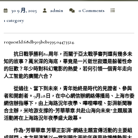
30 9 月, 2025
admin
0 Comments
1 category
requestId:68db503beb1595.04473524.
抗日戰爭勝利80周年，而關于亞太戰爭審判還有幾多未
知的故事？萬米深的海底，畢竟是一片逝世寂還是躲著性命
的狂歡？年少時對科幻電影的熱愛，若何引領一個青年走向
人工智能的廣闊六合？
從過往、當下到未來，青年始終是時代的見證者、參與
者和開創者。9月28日，在中心網信辦網絡傳播局、上海市委
網信辦指導下，由上海路況年夜學、嗶哩嗶哩、彭湃新聞聯
合主辦，米哈游支撐的“芳華華章·共赴山海向未來”主題展演
活動將在上海路況年夜學盛大啟幕。
作為“芳華華章·芳華正彭湃”網絡主題宣傳活動的主要組
成部門，本次展演將以一堂別開生面的年夜思政課情勢與大