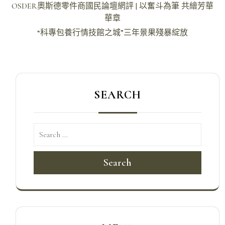
文
OSDER奧斯德零件商國民論壇網評 | 以奮斗為筆 共繪芳華
章
華章
導
“科專包養行情技館之城”三年景果殘暴綻放
覽
SEARCH
Search