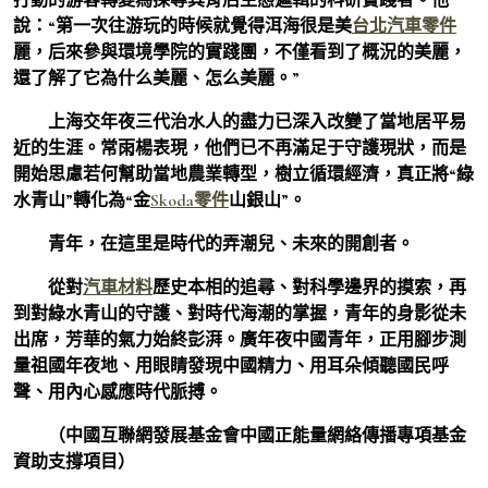
說：“第一次往游玩的時候就覺得洱海很是美
台北汽車零件
麗，后來參與環境學院的實踐團，不僅看到了概況的美麗，
還了解了它為什么美麗、怎么美麗。”
上海交年夜三代治水人的盡力已深入改變了當地居平易
近的生涯。常雨楊表現，他們已不再滿足于守護現狀，而是
開始思慮若何幫助當地農業轉型，樹立循環經濟，真正將“綠
水青山”轉化為“金
Skoda零件
山銀山”。
青年，在這里是時代的弄潮兒、未來的開創者。
從對
汽車材料
歷史本相的追尋、對科學邊界的摸索，再
到對綠水青山的守護、對時代海潮的掌握，青年的身影從未
出席，芳華的氣力始終彭湃。廣年夜中國青年，正用腳步測
量祖國年夜地、用眼睛發現中國精力、用耳朵傾聽國民呼
聲、用內心感應時代脈搏。
（中國互聯網發展基金會中國正能量網絡傳播專項基金
資助支撐項目）