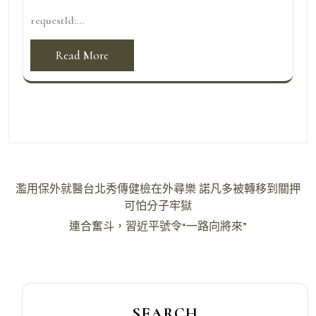
requestId:...
Read More
文
濫用保外就醫台北秀傳健檢在外尋樂 諾凡多被轉移到關押
章
可怕分子牢獄
導
連合奮斗，習近平號令“一路向將來”
覽
SEARCH