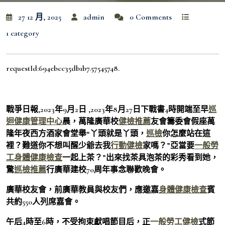
27 12 月, 2025
admin
0 Comments
1 category
requestId:694ebcc35db1b7.57545748.
戰爭日報,2023年9月2日 ,2023年8月27日下戰書4時開端至早
巡
迴健康管理中心
晨，萬隆廣華校
健檢推薦
友會籌委會假座萬
隆年夜西方酒家會堂舉“丫頭就是丫頭，
巡檢
你怎麼站在這
裡？難道你不想叫醒少爺去我
行動健檢
家嗎？”亞當要
一般勞
工身體健康檢查
一起上茶？”出來找茶具泡茶的彩秀看到她，
驚
巡檢推薦
行廣華建校70周年事念聯歡晚會。
廣華校友會，前廣華教員與校友們，應邀嘉
身體健康檢查
賓
共約550人列席嘉會。
午后4時至6時，不受拘束獻唱節目后，正
一般勞工健檢
式節