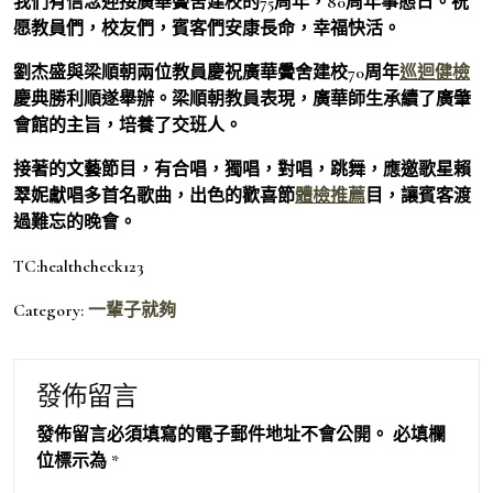
我們有信念迎接廣華黌舍建校的75周年，80周年事態日。祝
愿教員們，校友們，賓客們安康長命，幸福快活。
劉杰盛與梁順朝兩位教員慶祝廣華黌舍建校70周年
巡迴健檢
慶典勝利順遂舉辦。梁順朝教員表現，廣華師生承續了廣肇
會館的主旨，培養了交班人。
接著的文藝節目，有合唱，獨唱，對唱，跳舞，應邀歌星賴
翠妮獻唱多首名歌曲，出色的歡喜節
體檢推薦
目，讓賓客渡
過難忘的晚會。
TC:healthcheck123
Category:
一輩子就夠
發佈留言
發佈留言必須填寫的電子郵件地址不會公開。
必填欄
位標示為
*