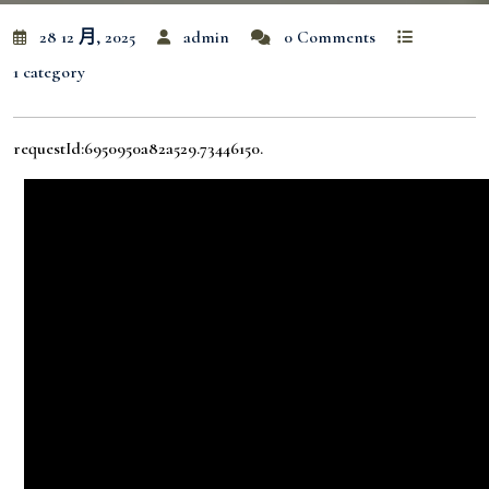
28 12 月, 2025
admin
0 Comments
1 category
requestId:6950950a82a529.73446150.