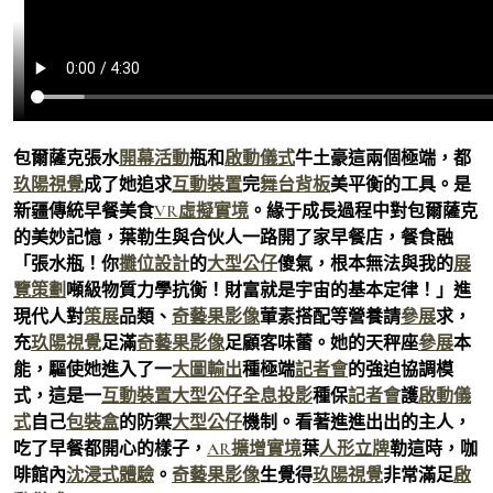
包爾薩克張水
開幕活動
瓶和
啟動儀式
牛土豪這兩個極端，都
玖陽視覺
成了她追求
互動裝置
完
舞台背板
美平衡的工具。是
新疆傳統早餐美食
VR虛擬實境
。緣于成長過程中對包爾薩克
的美妙記憶，葉勒生與合伙人一路開了家早餐店，餐食融
「張水瓶！你
攤位設計
的
大型公仔
傻氣，根本無法與我的
展
覽策劃
噸級物質力學抗衡！財富就是宇宙的基本定律！」進
現代人對
策展
品類、
奇藝果影像
葷素搭配等營養請
參展
求，
充
玖陽視覺
足滿
奇藝果影像
足顧客味蕾。她的天秤座
參展
本
能，驅使她進入了一
大圖輸出
種極端
記者會
的強迫協調模
式，這是一
互動裝置
大型公仔
全息投影
種保
記者會
護
啟動儀
式
自己
包裝盒
的防禦
大型公仔
機制。看著進進出出的主人，
吃了早餐都開心的樣子，
AR擴增實境
葉
人形立牌
勒這時，咖
啡館內
沈浸式體驗
。
奇藝果影像
生覺得
玖陽視覺
非常滿足
啟