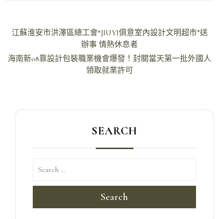
文
江蘇淮安市洪澤區總工會“JIUYI俱意室內設計文明超市”送
章
辦事 情熱休息者
導
海南新08靠設計包裝職業機會爆發！封關當天第一批外國人
領取就業許可
覽
SEARCH
Search