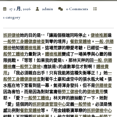
17 2 月, 2026
admin
0 Comments
1 category
巡迴健檢
她的目的是**「讓兩個極端同時停止，
健檢推薦
達
一般勞工身體健康檢查
到零的境界」
餐飲業體檢
。
一般+供膳
體檢
他知道
體檢推薦
，這場荒謬的戀愛考驗，已經從一場
一
般勞工體檢
力量對決，
體檢推薦
變成了一場美學與心靈的極
限挑戰。「等等！如果我的愛是X，那林天秤的回
一般+供膳
體檢
應
一般勞工健檢
Y應該是X的虛數單位才對啊！
體檢費
用
」「我必須親自出手！只有我能將這種失衡導正！」她
一
般勞工身體健康檢查
對著牛土豪和虛空中的張水瓶大喊。張
水瓶在地下室看到這一幕，氣得渾身發抖，但不是
供膳檢查
因為害怕，而是因為對財富庸俗
勞工健檢
化的
健檢費用
憤
怒。「愛？
一般勞工體檢
」林天秤的臉抽動了一下，她對
「愛」這個詞的
巡迴健康管理中心
定義
一般勞檢
，必須是情
感比例對
餐飲業體檢
等。「用金錢褻瀆單戀的
巡迴健檢中心
純粹！不可饒恕
巡檢推薦
！」他立刻將
員工體檢
身
一般勞工