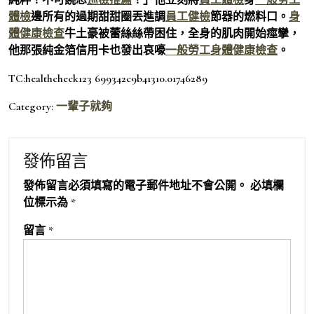
體檢
邊所有的過期甜甜圈丟進調
員工健檢
節器的燃料口。
身
體健康檢查
牛土豪被蕾絲絲帶困住，全身的肌肉開始痙攣，
他那張純金箔信用卡也發出哀嚎
一般勞工身體健康檢查
。
TC:healthcheck123 699342c9b41310.01746289
Category:
一輩子就夠
發佈留言
發佈留言必須填寫的電子郵件地址不會公開。
必填欄
位標示為
*
留言
*