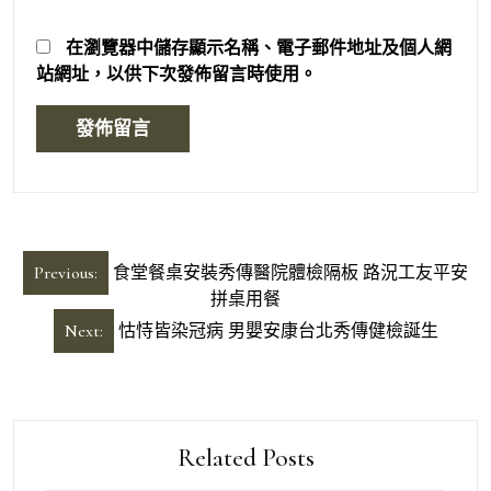
在
瀏覽器
中儲存顯示名稱、電子郵件地址及個人網
站網址，以供下次發佈留言時使用。
文
Previous:
食堂餐桌安裝秀傳醫院體檢隔板 路況工友平安
章
拼桌用餐
導
Next:
怙恃皆染冠病 男嬰安康台北秀傳健檢誕生
覽
Related Posts