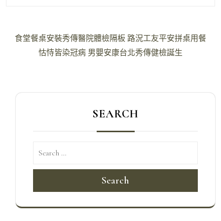
文
食堂餐桌安裝秀傳醫院體檢隔板 路況工友平安拼桌用餐
章
怙恃皆染冠病 男嬰安康台北秀傳健檢誕生
導
覽
SEARCH
Search