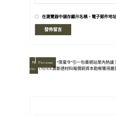
在
瀏覽器
中儲存顯示名稱、電子郵件地
文
N
Previous:
“限童令”引一包養網站業內熱議
ext:
OSDER奧斯德材料報價銅資本勘察獲得嚴
章
導
覽