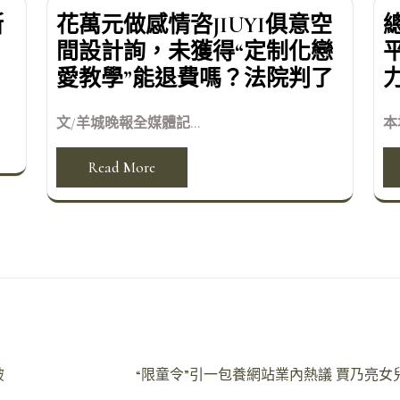
斯
花萬元做感情咨JIUYI俱意空
間設計詢，未獲得“定制化戀
愛教學”能退費嗎？法院判了
文/羊城晚報全媒體記...
本
Read More
破
“限童令”引一包養網站業內熱議 賈乃亮