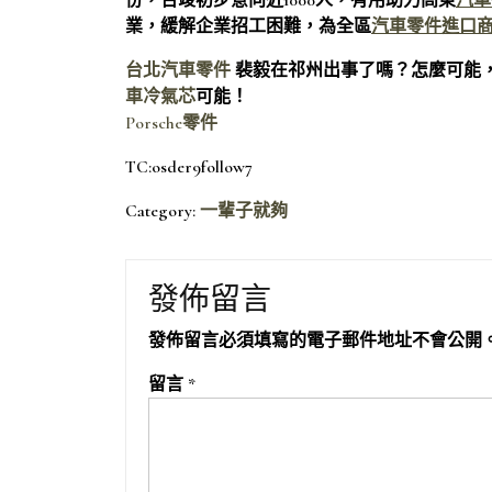
份，告竣初步意向近1000人，有用助力高東
汽車
業，緩解企業招工困難，為全區
汽車零件進口
台北汽車零件
裴毅在祁州出事了嗎？怎麼可能
車冷氣芯
可能！
Porsche零件
TC:osder9follow7
Category:
一輩子就夠
發佈留言
發佈留言必須填寫的電子郵件地址不會公開
留言
*