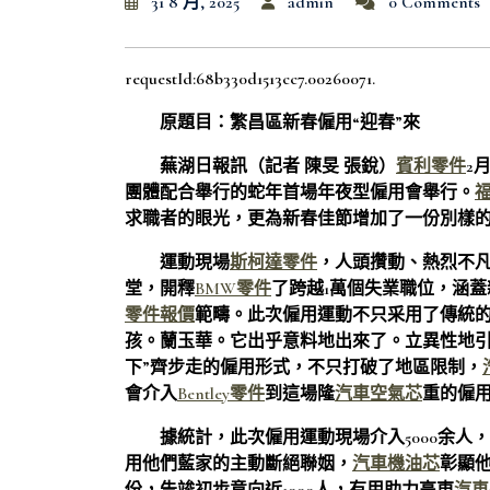
31 8 月, 2025
admin
0 Comments
requestId:68b330d1513cc7.00260071.
原題目：繁昌區新春僱用“迎春”來
蕪湖日報訊（記者 陳旻 張銳）
賓利零件
2
團體配合舉行的蛇年首場年夜型僱用會舉行。
求職者的眼光，更為新春佳節增加了一份別樣
運動現場
斯柯達零件
，人頭攢動、熱烈不凡
堂，開釋
BMW零件
了跨越1萬個失業職位，涵蓋新
零件報價
範疇。此次僱用運動不只采用了傳統
孩。蘭玉華。它出乎意料地出來了。立異性地
下”齊步走的僱用形式，不只打破了地區限制，
會介入
Bentley零件
到這場隆
汽車空氣芯
重的僱
據統計，此次僱用運動現場介入5000余人
用他們藍家的主動斷絕聯姻，
汽車機油芯
彰顯他