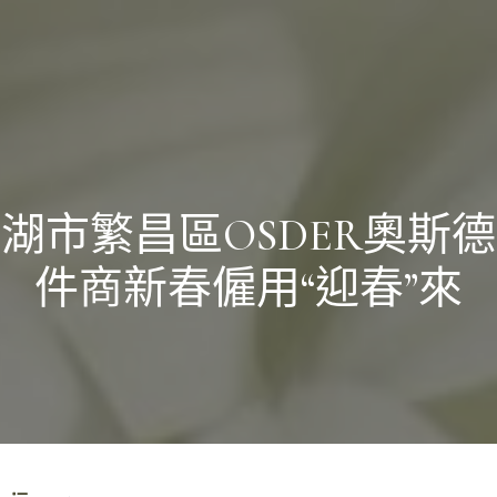
湖市繁昌區OSDER奧斯
件商新春僱用“迎春”來