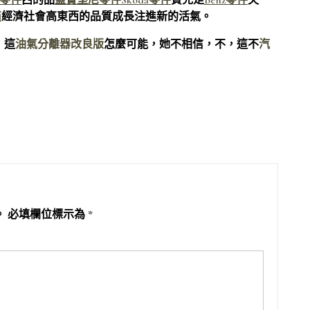
零件
西的品
藍寶堅尼零件
Skoda零件
質充足
Benz零件
失
商
經濟社會高東西的品質成長注進新的活氣。
，這
油氣分離器改良版
怎麼可能，她不相信，不，這不
汽
。
必填欄位標示為
*