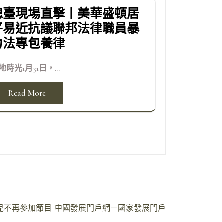
總臺現場直擊丨美華盛頓居
平易近抗議聯邦法律職員暴
力法專包養律
地時光1月31日，...
Read More
女兒不再參加節目_中國發展門戶網－國家發展門戶