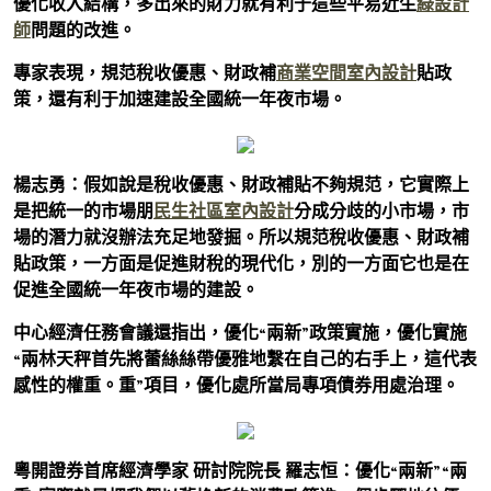
優化收入結構，多出來的財力就有利于這些平易近生
綠設計
師
問題的改進。
專家表現，規范稅收優惠、財政補
商業空間室內設計
貼政
策，還有利于加速建設全國統一年夜市場。
楊志勇：假如說是稅收優惠、財政補貼不夠規范，它實際上
是把統一的市場朋
民生社區室內設計
分成分歧的小市場，市
場的潛力就沒辦法充足地發掘。所以規范稅收優惠、財政補
貼政策，一方面是促進財稅的現代化，別的一方面它也是在
促進全國統一年夜市場的建設。
中心經濟任務會議還指出，優化“兩新”政策實施，優化實施
“兩林天秤首先將蕾絲絲帶優雅地繫在自己的右手上，這代表
感性的權重。重”項目，優化處所當局專項債券用處治理。
粵開證券首席經濟學家 研討院院長 羅志恒：優化“兩新”“兩