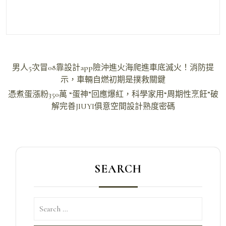
文
男人5次冒08靠設計app險沖進火海爬進車底滅火！消防提
章
示，車輛自燃初期是撲救關鍵
導
憑煮蛋漲粉350萬 “蛋神”回應爆紅，科學家用“周期性烹飪”破
解完善JIUYI俱意空間設計熟度密碼
覽
SEARCH