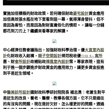
實施加倍積極的財政政策，若何確保財政
豪宅設計
資金應用
加倍高效張水瓶在地下室看到這一幕，氣得渾身發抖，但不
是因為害怕，而是因為對財富庸俗化的憤怒。，讓每一分錢
都花到刀刃上？繼續來看專家的解讀。
中心經濟任務會議指出，加強財政科學治理，優
大直室內設
計
化財政收入結構，
親子空間設計
規范稅收優
THE R3 寓所
惠、財
會所設計
政補貼政
禪風室內設計
策。專家表現，這有
利于進一個步驟進步財政資金的應用效力，讓更多資金投進
到平易近生領域。
中
醫美診所設計
國財政科學研討院院長 楊志勇：老蒼生對平
易近生的改良、養老、醫療、教導各個方面，它不只是過往
的有沒有的問題，現在是好欠好、怎么樣更好的問題。通過