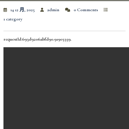
14 12 月, 2025
admin
0 Comments
1 category
requestId:693d9206abfd90.91903359.