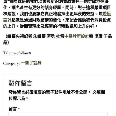
重”實際就是把我們以舊換新的消費政策進一個步驟地往優
化，讓老蒼生有更好的親身經歷。同時，對于這種嚴重項目
標建設，我們也要讓它真正地發揮出更年夜的效益。焦
遊艇
設計
點就是通過財政結構的優化，來配合推動我們消費投資
的上升，從而實現來歲經濟的行穩致遠和上升向好。
（總臺央視記者 朱繼華 蔣勇 杜雷
中醫診所設計
鳴 吳瓊 于晶
晶）
TC:jiuyi9follow8
Category:
一輩子就夠
發佈留言
發佈留言必須填寫的電子郵件地址不會公開。
必填欄
位標示為
*
留言
*