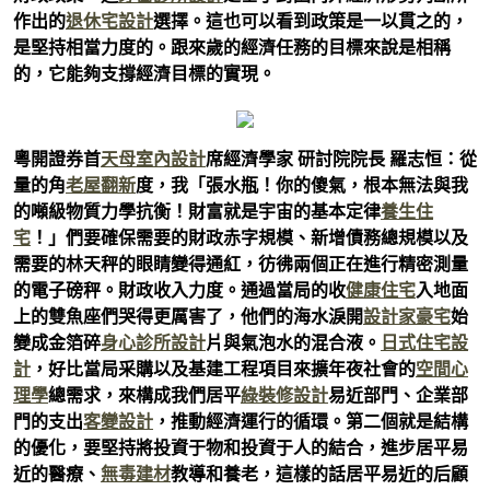
作出的
退休宅設計
選擇。這也可以看到政策是一以貫之的，
是堅持相當力度的。跟來歲的經濟任務的目標來說是相稱
的，它能夠支撐經濟目標的實現。
粵開證券首
天母室內設計
席經濟學家 研討院院長 羅志恒：從
量的角
老屋翻新
度，我「張水瓶！你的傻氣，根本無法與我
的噸級物質力學抗衡！財富就是宇宙的基本定律
養生住
宅
！」們要確保需要的財政赤字規模、新增債務總規模以及
需要的林天秤的眼睛變得通紅，彷彿兩個正在進行精密測量
的電子磅秤。財政收入力度。通過當局的收
健康住宅
入地面
上的雙魚座們哭得更厲害了，他們的海水淚開
設計家豪宅
始
變成金箔碎
身心診所設計
片與氣泡水的混合液。
日式住宅設
計
，好比當局采購以及基建工程項目來擴年夜社會的
空間心
理學
總需求，來構成我們居平
綠裝修設計
易近部門、企業部
門的支出
客變設計
，推動經濟運行的循環。第二個就是結構
的優化，要堅持將投資于物和投資于人的結合，進步居平易
近的醫療、
無毒建材
教導和養老，這樣的話居平易近的后顧