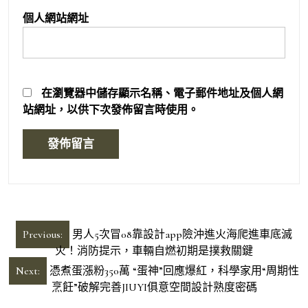
個人網站網址
在
瀏覽器
中儲存顯示名稱、電子郵件地址及個人網
站網址，以供下次發佈留言時使用。
文
Previous:
男人5次冒08靠設計app險沖進火海爬進車底滅
章
火！消防提示，車輛自燃初期是撲救關鍵
導
Next:
憑煮蛋漲粉350萬 “蛋神”回應爆紅，科學家用“周期性
烹飪”破解完善JIUYI俱意空間設計熟度密碼
覽