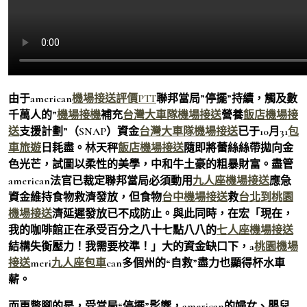
由于american
機場接送評價PTT
聯邦當局”停擺”持續，觸及數
千萬人的”
機場接機
補充
台灣大車隊機場接送
營養
飯店機場接
送
支援計劃”（SNAP）資金
台灣大車隊機場接送
已于10月31
包
車旅遊
日耗盡。林天秤
飯店機場接送
隨即將蕾絲絲帶拋向金
色光芒，試圖以柔性的美學，中和牛土豪的粗暴財富。盡管
american法官已裁定聯邦當局必須動用
九人座機場接送
應急
資金維持食物救濟發放，但食物
台中機場接送
救
台北到桃園
機場接送
濟延遲發放已不成防止。與此同時，在宏「現在，
我的咖啡館正在承受百分之八十七點八八的
七人座機場接送
結構失衡壓力！我需要校準！」大的資金缺口下，a
桃園機場
接送
meri
九人座包車
can多個州的“自救”盡力也顯得杯水車
薪。
而更蹩腳的是，受當局“停擺”影響，american的婦女、嬰兒