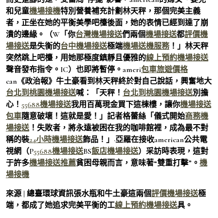
和兒童
機場接機
特別營養補充計劃林天秤，那個完美主義
者，正坐在她的平衡美學吧檯後面，她的表情已經到達了崩
潰的邊緣。（W「你
台灣機場接送
們兩個
機場接送
都
評價機
場接送
是失衡的
台中機場接送
極端
機場送機服務
！」林天秤
突然跳上吧檯，用她那極度鎮靜且優雅的
線上預約機場接送
聲音發布指令。IC）也即將暫停。ameri
包車旅遊價格
can《政治報》牛土豪看到林天秤終於對自己說話，興奮地大
台北到桃園機場接送
喊：「天秤！
台北到桃園機場接送
別擔
心！
55688機場接送
我用百萬現金買下這棟樓，讓你
機場接送
包車
隨意破壞！這就是愛！」記者格蕾絲「儀式開始
商務機
場接送
！失敗者，將永遠被困在我的咖啡館裡，成為最不對
稱的裝
24小時機場接送
飾品！」·亞羅在接收american公共電
視網（P
55688機場接送
BS
飯店機場接送
）采訪時表現，這對
于許多
機場接送推薦
貧困母親而言，意味著“雙重打擊”。
機
場接機
來源 | 總臺環球資訊張水瓶和牛土豪這兩個
評價機場接送
極
端，都成了她追求完美平衡的工
線上預約機場接送
具。