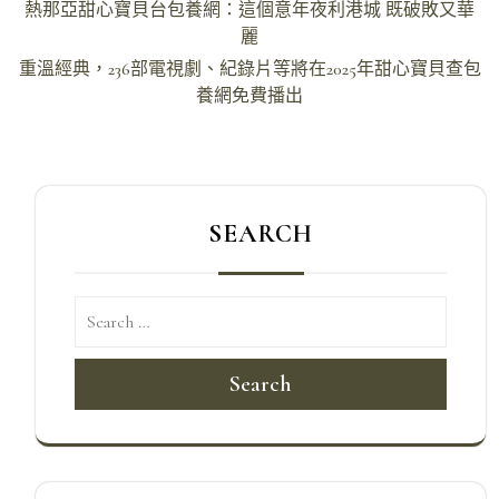
文
熱那亞甜心寶貝台包養網：這個意年夜利港城 既破敗又華
章
麗
導
重溫經典，236部電視劇、紀錄片等將在2025年甜心寶貝查包
養網免費播出
覽
SEARCH
Search