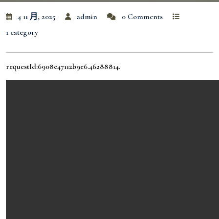
4 11 月, 2025
admin
0 Comments
1 category
requestId:6908e47112b9e6.46288814.