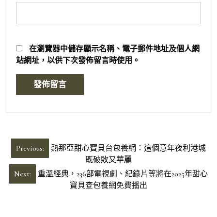
在
瀏覽器
中儲存顯示名稱、電子郵件地址及個人網
站網址，以供下次發佈留言時使用。
文
Previous:
熱那亞甜心寶貝台包養網：這個意年夜利港城
章
既破敗又華麗
導
Next:
重溫經典，236部電視劇、紀錄片等將在2025年甜心
寶貝查包養網免費播出
覽