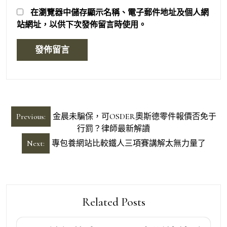
在
瀏覽器
中儲存顯示名稱、電子郵件地址及個人網
站網址，以供下次發佈留言時使用。
文
Previous:
金晨未騙保，可OSDER奧斯德零件報價否免于
章
行罰？律師最新解讀
導
Next:
專包養網站比較鐵人三項賽講解太無力量了
覽
Related Posts