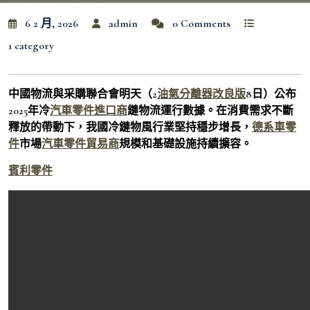
6 2 月, 2026
admin
0 Comments
1 category
中國物流與采購聯合會明天（2
油氣分離器改良版
8日）公布
2025年冷
汽車零件進口商
鏈物流運行數據。在消費需求不斷
釋放的帶動下，我國冷鏈物風行業堅持穩步增長，
德系車零
件
市場
汽車零件貿易商
規模和基礎設施持續擴容。
賓利零件