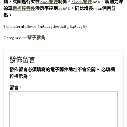
鶴，試圖進行柔性
Audi零件
制衡。
Skoda零件
.08%，新動力冷
躲車
斯柯達零件
滲透率達到44.86%，同比增長10.96個百分
點。
TC:osder9follow7 6984c23de9d289.84842387
Category:
一輩子就夠
發佈留言
發佈留言必須填寫的電子郵件地址不會公開。
必填欄
位標示為
*
留言
*