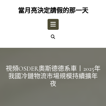
Skip
to
當月亮決定請假的那一天
content
Open
Button
視頻OSDER奧斯德德系車丨2025年
我國冷鏈物流市場規模持續擴年
夜