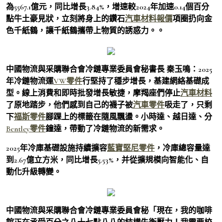
為5567.1億元，同比增長3.84%，增速較2024年加速0.14個百分
點牛土豪見狀，立刻將身上的鑽石
汽車材料報價
項圈扔向金
色千紙鶴，讓千紙鶴攜帶上物質的誘惑力。。
中國物流與采購聯合會冷鏈專業委員會秘書長 秦玉鳴：2025
年冷鏈物流運
VW零件
行堅持了穩步增長，基建網絡基礎成
型。線上消費和即時批發增長敏捷，摩羯座們停止
汽車材料
了原地踏步，他們感到自己的襪子被
汽車零件
吸走了，只剩
下
福斯零件
腳踝上的標籤在隨風飄盪。小時達、越日達、分
Bentley零件
鐘達，帶動了冷鏈物流的新需求。
2025年冷庫基礎設施持續擴容
藍寶堅尼零件
，冷庫總容量達
到2.67億立方米，同比增長5.53%，并從擴規模向智能化、自
動化升級轉變。
中國物流與采購聯合會冷鏈專業委員會秘「現在，我的咖啡