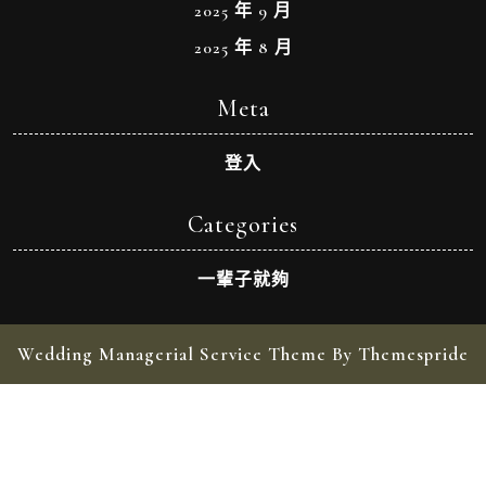
2025 年 9 月
2025 年 8 月
Meta
登入
Categories
一輩子就夠
Wedding Managerial Service Theme By Themespride