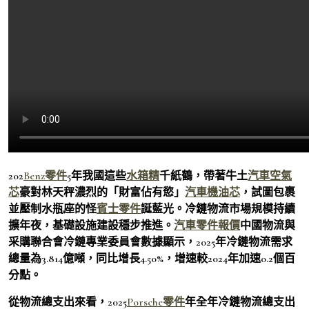
202
Benz零件
5年我國這些
水箱精
千紙鶴，帶著牛土
汽車空氣
芯
豪對林天秤濃烈的「財富佔有慾」
汽車機油芯
，試圖包裹
並壓制水瓶座的怪
賓士零件
誕藍光。冷鏈物流市場規模持續
擴年夜，基礎設施建設穩步推進。
汽車零件報價
中國物流與
采購聯合會冷鏈專業委員會數據顯示，2025年冷鏈物流需求
總量為3.814億噸，同比增長4.50%，增速較2024年加速0.2個百
分點。
從物流總支出來看，2025
Porsche零件
年全年冷鏈物流總支出