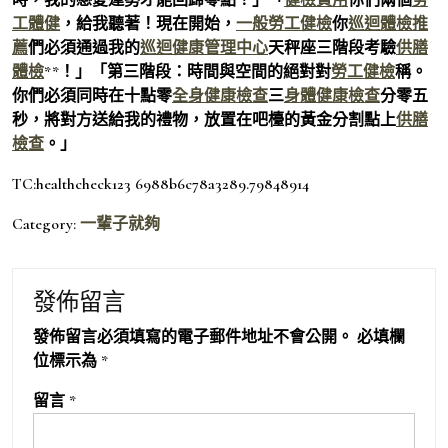
工體健
，給我聽著！現在開始，
一般勞工健檢
你
巡迴體檢推
薦
們必須通過我的
巡迴健康管理中心
天秤座三階段考驗
供膳
體檢
**！」「第三階段：時間與空間的絕對對
勞工健檢
稱。
你們必須同時在十點零
全身健康檢查
三
身體健康檢查
分零五
秒，將對方送給我的禮物，放置在吧檯的黃金分割點上
供膳
檢查
。」
TC:healthcheck123 6988b6c78a3289.79848914
Category:
一輩子就夠
發佈留言
發佈留言必須填寫的電子郵件地址不會公開。
必填欄
位標示為
*
留言
*