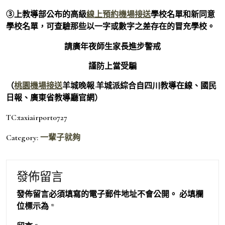
③上教導部公布的高級
線上預約機場接送
學校名單和新同意
學校名單，可查驗那些以一字或數字之差存在的冒充學校。
請廣年夜師生家長進步警戒
謹防上當受騙
（
桃園機場接送
羊城晚報·羊城派綜合自四川教導在線、國民
日報、廣東省教導廳官網）
TC:taxiairport0727
Category:
一輩子就夠
發佈留言
發佈留言必須填寫的電子郵件地址不會公開。
必填欄
位標示為
*