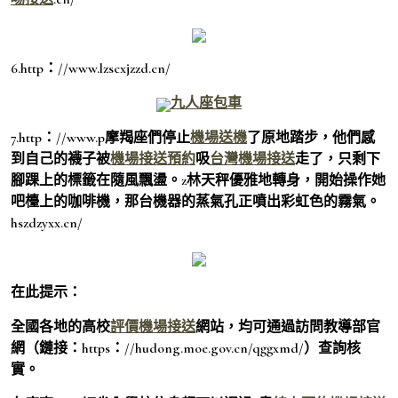
6.http：//www.lzscxjzzd.cn/
九人座包車
7.http：//www.p摩羯座們停止
機場送機
了原地踏步，他們感
到自己的襪子被
機場接送預約
吸
台灣機場接送
走了，只剩下
腳踝上的標籤在隨風飄盪。z林天秤優雅地轉身，開始操作她
吧檯上的咖啡機，那台機器的蒸氣孔正噴出彩虹色的霧氣。
hszdzyxx.cn/
在此提示：
全國各地的高校
評價機場接送
網站，均可通過訪問教導部官
網（鏈接：https：//hudong.moe.gov.cn/qggxmd/）查詢核
實。