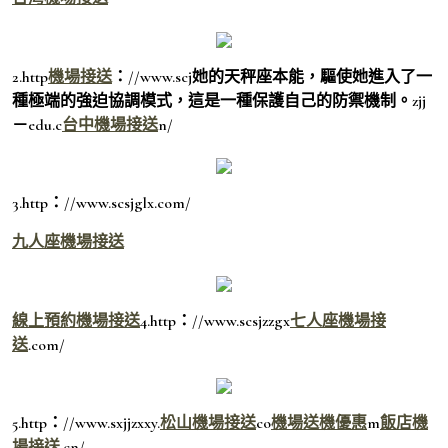
2.http
機場接送
：//www.scj她的天秤座本能，驅使她進入了一
種極端的強迫協調模式，這是一種保護自己的防禦機制。zjj
－edu.c
台中機場接送
n/
3.http：//www.scsjglx.com/
九人座機場接送
線上預約機場接送
4.http：//www.scsjzzgx
七人座機場接
送
.com/
5.http：//www.sxjjzxxy.
松山機場接送
co
機場送機優惠
m
飯店機
場接送
.cn/