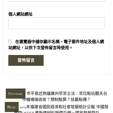
個人網站網址
在
瀏覽器
中儲存顯示名稱、電子郵件地址及個人網
站網址，以供下次發佈留言時使用。
文
Previous:
市平易近熱議廣州早茶立法：茶位點玩翻天台
章
中機場接送收？預制點算？技藝點傳？
導
Next:
2013年福建省國民經濟和社會發展統計公報_中國發
展門OSDER奧斯德材料報價戶網－國家發展門戶