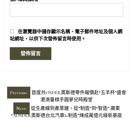
在
瀏覽器
中儲存顯示名稱、電子郵件地址及個人網
站網址，以供下次發佈留言時使用。
文
Previous:
首度共OSDER奧斯德零件報價赴“五羊杯”盛會
章
港澳臺棋手圓夢兒時殿堂
導
Next:
從生產線到產業鏈，從“制造”到“智造” 廣東
“AOSDER奧斯德台北汽車I+制造”煉成萬億元級新基座
覽