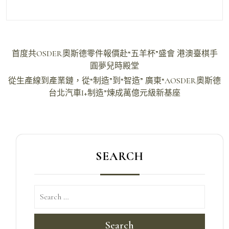
文
首度共OSDER奧斯德零件報價赴“五羊杯”盛會 港澳臺棋手
章
圓夢兒時殿堂
導
從生產線到產業鏈，從“制造”到“智造” 廣東“AOSDER奧斯德
台北汽車I+制造”煉成萬億元級新基座
覽
SEARCH
Search