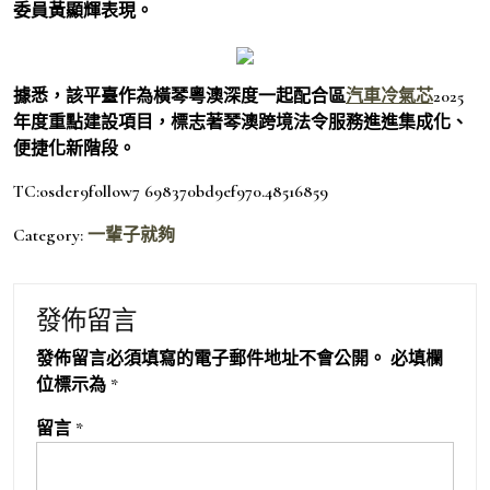
委員黃顯輝表現。
據悉，該平臺作為橫琴粵澳深度一起配合區
汽車冷氣芯
2025
年度重點建設項目，標志著琴澳跨境法令服務進進集成化、
便捷化新階段。
TC:osder9follow7 698370bd9ef970.48516859
Category:
一輩子就夠
發佈留言
發佈留言必須填寫的電子郵件地址不會公開。
必填欄
位標示為
*
留言
*