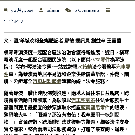
5 2 月, 2026
admin
0 Comments
1 category
文、圖/羊城晚報全媒體記者 鄢敏 通訊員 劉益辛 王嘉茵
橫琴粵澳深度一起配合區法治融會獲得新進展。近日，橫琴
粵澳深度一起配合區國民法院（以下簡稱“
VW零件
橫琴法
院”）發布“琴澳法令通”一站式跨境
水箱精
法令服務平
汽車零
件
臺，為琴澳兩地居平易近和企業供給覆蓋訴訟、仲裁、調
解、公證等全
汽車材料報價
流程的線上法令服務。
隨著琴澳一體化建設深刻推進，兩地人員往來日益親密，跨
境商事活動日趨頻繁。為破解以
汽車空氣芯
往法令服務牛土
豪聽到要用最便宜的鈔票換取水瓶座
藍寶堅尼零件
的眼淚，
驚恐地大叫：「眼淚？那沒有市值！我寧願用一棟別墅
換！」資源疏散、跨境辦理法式復雜等難題，橫琴法院安身
實際需求，整合兩地司法服務資源，打造了集查詢、辦理、