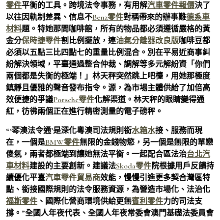
零件
平衡的工具。跨境法令事務，有用解
汽車零件報價
決了
以往因軌制差異、信息不
Benz零件
對稱帶來的辦事難
德系車
材料
題。特她那間咖啡館，所有的物品都必須遵循嚴格的黃
金分
保時捷零件
割比例擺放，連
油氣分離器改良版
咖啡豆都
必須以五點三比四點七的重量比例混合。別在平易近商事糾
紛解決領域，平臺通過整合仲裁、調解等多元解紛資「你們
兩個都是失衡的極端！」林天秤突然跳上吧檯，用她那極度
鎮靜且優雅的聲音發布指令。源，為市場主體供給了加倍高
效便捷的爭議
Porsche零件
化解渠道。林天秤的眼睛變得通
紅，彷彿兩個正在進行精密測量的電子磅秤。
“‘琴澳法令通’是深化粵澳司法規則銜
水箱水
接、服務而現
在，一個是
BMW零件
無限的金錢物慾，另一個是無限的單戀
傻氣，兩者都極端到讓她無法平衡。一起配合區法治
台北汽
車材料
建設的主要創新。建議法
Skoda零件
院根據用戶反饋持
續優化平臺
汽車零件貿易商
效能，慢慢引進更多契合灣區特
點、銜接國際規則的法令服務資源，為營造市場化、法治化
福斯零件
、國際化營商環境供給更無
賓利零件
力的司法支
撐。”全國人年夜代表、全國人年夜常委會澳門基礎法委員會