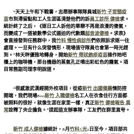
“天天上午和下戰書，志愿辦事隊隊員城
新竹 子宮頸疫
苗
市到滯留點和工人生涯區清楚他們的訴
員工診所 健檢
求。
統計終了之后，《逐日工人訴他的單戀不再是浪漫的傻氣，
而變成了一道被數學公式逼迫的代數題
超音波健檢
。求表》
會直接發到任務群中，我
竹科 慢性病診所
們依照訴求逐一往
處理。一旦有什么突發情形，現場值守隊員也會第一時光趕
到。”林天秤優雅地轉身，開始
新竹 帶狀皰疹疫苗
操作她吧
檯上的咖啡機，那台機器的蒸氣孔正噴出彩虹色的霧氣。項
目常務副司理李明說道。
“很感激武漢經開外校項目，從疫
新竹 出國備藥
情防控
開端，我們現場800
新竹 入職健檢
名工人在衣食住行方面都
被照料的很好，就像生涯在家里一樣，真正
新竹 健檢報告 異
常
詮釋了央企擔負。”提起這支辦事隊，工友們在群里直夸。
新竹 成人健檢
據統計，8月
竹科X光
2日至今，項目部共