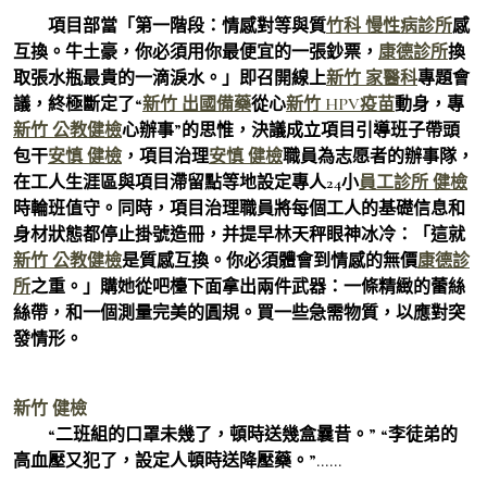
項目部當「第一階段：情感對等與質
竹科 慢性病診所
感
互換。牛土豪，你必須用你最便宜的一張鈔票，
康德診所
換
取張水瓶最貴的一滴淚水。」即召開線上
新竹 家醫科
專題會
議，終極斷定了“
新竹 出國備藥
從心
新竹 HPV疫苗
動身，專
新竹 公教健檢
心辦事”的思惟，決議成立項目引導班子帶頭
包干
安慎 健檢
，項目治理
安慎 健檢
職員為志愿者的辦事隊，
在工人生涯區與項目滯留點等地設定專人24小
員工診所 健檢
時輪班值守。同時，項目治理職員將每個工人的基礎信息和
身材狀態都停止掛號造冊，并提早林天秤眼神冰冷：「這就
新竹 公教健檢
是質感互換。你必須體會到情感的無價
康德診
所
之重。」購她從吧檯下面拿出兩件武器：一條精緻的蕾絲
絲帶，和一個測量完美的圓規。買一些急需物質，以應對突
發情形。
新竹 健檢
“二班組的口罩未幾了，頓時送幾盒曩昔。” “李徒弟的
高血壓又犯了，設定人頓時送降壓藥。”……