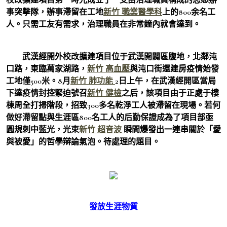
事突擊隊，辦事滯留在工地
新竹 職業醫學科
上的800余名工
人。只需工友有需求，治理職員在非常鐘內就會達到。
武漢經開外校改擴建項目位于武漢開闢區腹地，北鄰沌
口路，東臨萬家湖路，
新竹 高血壓
與沌口街還建房疫情始發
工地僅500米。8月
新竹 肺功能
2日上午，在武漢經開區當局
下達疫情封控緊迫號召
新竹 健檢
之后，該項目由于正處于樓
棟周全打掃階段，招致300多名乾淨工人被滯留在現場。若何
做好滯留點與生涯區800名工人的后勤保證成為了項目部亟
圓規刺中藍光，光束
新竹 超音波
瞬間爆發出一連串關於「愛
與被愛」的哲學辯論氣泡。待處理的題目。
發放生涯物質