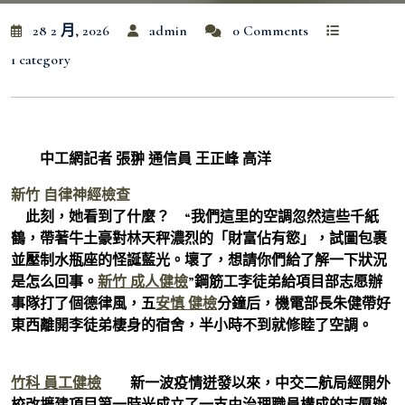
28 2 月, 2026
admin
0 Comments
1 category
中工網記者 張翀 通信員 王正峰 高洋
新竹 自律神經檢查
此刻，她看到了什麼？ “我們這里的空調忽然這些千紙
鶴，帶著牛土豪對林天秤濃烈的「財富佔有慾」，試圖包裹
並壓制水瓶座的怪誕藍光。壞了，想請你們給了解一下狀況
是怎么回事。
新竹 成人健檢
”鋼筋工李徒弟給項目部志愿辦
事隊打了個德律風，五
安慎 健檢
分鐘后，機電部長朱健帶好
東西離開李徒弟棲身的宿舍，半小時不到就修睦了空調。
竹科 員工健檢
新一波疫情迸發以來，中交二航局經開外
校改擴建項目第一時光成立了一支由治理職員構成的志愿辦