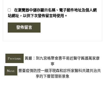
在
瀏覽器
中儲存顯示名稱、電子郵件地址及個人網
站網址，以供下次發佈留言時使用。
文
Previous:
黃巖：到九宮格聚會惠平易近醫守舊護萬家康
章
寧
導
Next:
豐臺疫情防控一線浮現森和診所家醫科共建共治共
享的下層管理新景象
覽