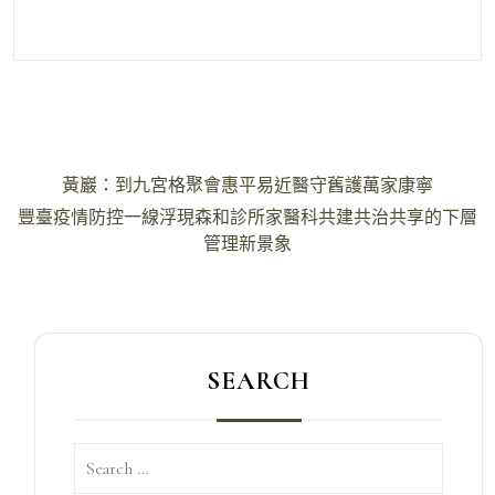
文
黃巖：到九宮格聚會惠平易近醫守舊護萬家康寧
章
豐臺疫情防控一線浮現森和診所家醫科共建共治共享的下層
導
管理新景象
覽
SEARCH