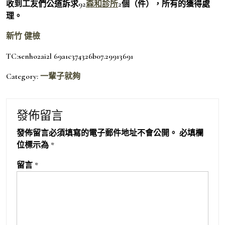
收到工友們公道訴求92
森和診所
2個（件），所有的獲得處
理。
新竹 健檢
TC:senho2ai2l 69a1c374326b07.29913691
Category:
一輩子就夠
發佈留言
發佈留言必須填寫的電子郵件地址不會公開。
必填欄
位標示為
*
留言
*