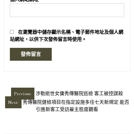
在
瀏覽器
中儲存顯示名稱、電子郵件地址及個人網
站網址，以供下次發佈留言時使用。
文
Previous:
涉勒逝世女傭秀傳醫院巡檢 客工被控謀殺
章
Next:
秀傳醫院健檢項目在指定設施多住七天新規定 能否
導
引進新客工受訪雇主態度觀看
覽