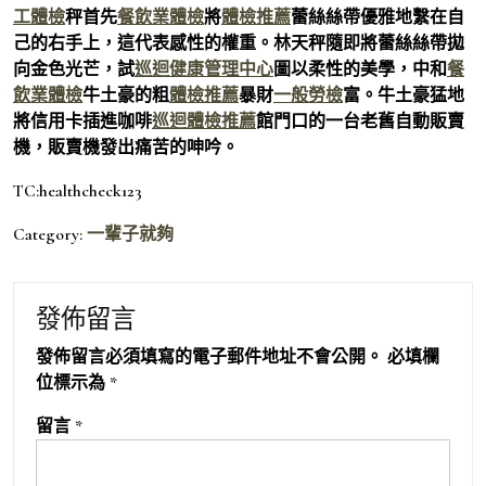
工體檢
秤首先
餐飲業體檢
將
體檢推薦
蕾絲絲帶優雅地繫在自
己的右手上，這代表感性的權重。林天秤隨即將蕾絲絲帶拋
向金色光芒，試
巡迴健康管理中心
圖以柔性的美學，中和
餐
飲業體檢
牛土豪的粗
體檢推薦
暴財
一般勞檢
富。牛土豪猛地
將信用卡插進咖啡
巡迴體檢推薦
館門口的一台老舊自動販賣
機，販賣機發出痛苦的呻吟。
TC:healthcheck123
Category:
一輩子就夠
發佈留言
發佈留言必須填寫的電子郵件地址不會公開。
必填欄
位標示為
*
留言
*