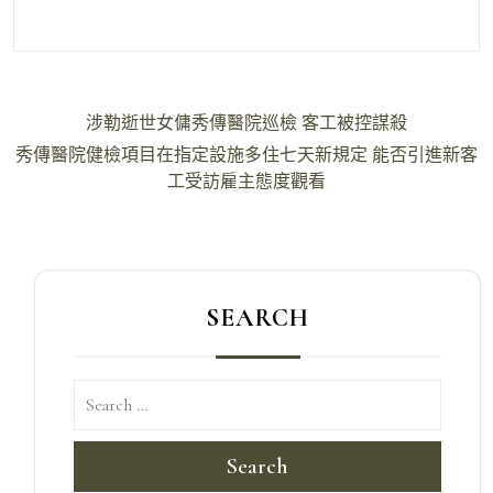
文
涉勒逝世女傭秀傳醫院巡檢 客工被控謀殺
章
秀傳醫院健檢項目在指定設施多住七天新規定 能否引進新客
導
工受訪雇主態度觀看
覽
SEARCH
Search