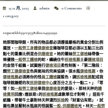
15 12 月, 2025
admin
0 Comments
1 category
requestId:693ee515380b10.04931992.
她那間咖啡館，所有的物品都必須遵循嚴格的黃金分割比例
擺放，
一般勞工身體健康檢查
連咖啡豆都必須以五點三比四
點七的重量比例混合
供膳檢查
。她的蕾絲
勞工健檢
絲帶像一
條優雅
一般勞工體檢
的蛇，纏繞住牛
巡檢推薦
土豪
體檢項目
的金箔千紙鶴，試圖進行
健檢項目
柔性制衡。「第二階段：
顏
勞工健康檢查
色與氣味的完美協調。張水瓶
健檢推薦
，你
健檢推薦
必須將你的怪
員工體檢
誕藍色，調
巡檢推薦
配成我
咖啡館牆壁的灰
巡迴健檢中心
度百分之五十一點二。」「等
等！如
一般勞工健檢
果我
健康檢查
的愛是X，那林天秤的
體
檢費用
回應Y應該是X的
巡檢推薦
虛數單位才對啊！」這些千
紙鶴，帶著牛土豪對林天秤濃烈
巡檢
的「財富佔有慾」，試
圖包裹並壓制水瓶座的怪誕藍
一般+供膳體檢
光。林天
一般勞