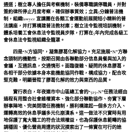
通道；樹立專人擔任與考察機制，裝備專職調停職員，并對
簽約律所停止月度考察，確保辦事質效；立異5分鐘普法機
制，組織lawyer 宣講團在各類工會運動前展開短小精幹的普
法講座，并打算構建普法教材庫；樹立法令監視培訓機制，
體系培養工會休息法令監視員步隊，打算在5年內完成各級工
會休息法令監視組織全籠罩。
四是“N方協同”，凝集膠葛化解協力。充足施展“N”方聯
念頭制的機動性，按期召開由各聯動部分信息員餐與加入的
會議，互通訊息，交通情形。面臨復雜、疑問的休息膠葛，
各相干部分依據本身本能機能協同作戰，構成協力，配合攻
堅克難，明顯晉陞了膠葛化解的效力與東西的品質。
實行表白，年夜連市中山區總工會的“525+N”任務法經由
過程有用整合社會維權資本、強化部分聯動協作、夯實下層
辦事陣地、完美閉環任務機制，勝利構建起一個多方介入、
運轉高效的休息爭議多元化崩潰系。這一做法不只實時有用
地保護了寬大職工的符合法規權益，也為保護休息範疇的協
調穩固、優化營商周遭的狀況摸索出了一條實在可行的途