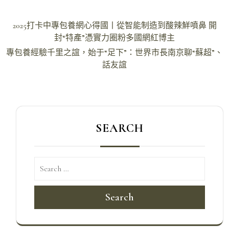
文
2025打卡中專包養網心得國丨從智能制造到酸辣鮮噴鼻 開
章
封“特產”憑實力圈粉多國網紅博主
導
專包養經驗千里之誼，始于“足下”：世界市長南京聊“蘇超”、
話友誼
覽
SEARCH
Search