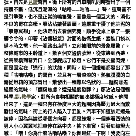
號。首先是
見證
聲音。街上所有的汽車喇叭同時發出了一個
持續不斷、低沉且潮濕的「咕嚕——咕嚕——」聲。這聲音不
是引擎聲，也不是正常的鳴笛聲，而像是一個巨大的、消化
不良的胃在哀嚎。廖沾沾皺著眉頭，這嚴重干擾了他蒜泥的
「寧靜冥想」。他決定出去看個究竟，順手從桌上拿了一張
髒兮兮的，印著《沾醬秘笈》封面的皺衛生紙，塞進口袋以
備不時之需。他一腳踏出店門，立刻被眼前的景象震驚了。
整條城市的主幹道上，數百個交通信號燈，從東邊到西邊，
從高架橋到巷弄口，全部變成了綠燈。它們不是交替閃爍，
而是固定在「通行」的狀態，同時，每一個燈箱都發出了那
種「咕嚕咕嚕」的聲音，並且有一層淡淡的、熱氣騰騰的白
霧從燈箱的頂部冒出，散發出一種難以名狀的——麵粉蒸煮
過頭的氣味。「麵粉焦慮？還是過度發酵？」廖沾沾是個醬
料學
1對1教學
家，對所有食物相關的氣味都極度敏感。他聞
出來了，這是一種只有在極度巨大的麵團因為壓力過大而散
發出的氣味。街上的行人陷入了混亂。汽車不知道該走還是
該停，因為無論從哪個方向看，都是綠燈。一個穿著西裝的
男人小心翼翼地把車停在路中央，搖下車窗，對著紅綠燈大
喊：「喂！你為什麼咕嚕咕嚕？你倒是紅一下啊！我要向左