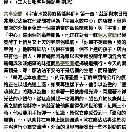
徑。（工人日報客戶端記者 劉旭）
共享空間
《宇宙水餃與終極醬料師》第一章：蒜泥與末日預
兆廖沾沾坐在他那間被稱為「宇宙水餃中心」的店裡，但這
間店的外觀更像是一個被遺棄的藍色塑膠棚，與「宇宙」或
「中心」這兩個詞毫無關係。他正在對著一缸
個人空間
已經
發酵了七個月又七天的老蒜泥嘆氣。「你還不夠靈動，我的
蒜泥。」他輕聲細語，彷彿在責備一個不上進的孩子。店內
只有他一個人，連蒼蠅都因為難以忍受那股陳年蒜頭混合著
鐵鏽與淡淡絕望的味道而
私密空間
選擇繞道飛行。今天的營
業額是：零。廖沾沾不安的不是店裡的生意，而是他對
**「蒜泥成本焦慮症」**的深層恐懼。新鮮蒜頭每公斤的價
格正在以超光速上漲，如果再這樣下去，他引以為傲的「靈
魂蒜泥」將難以為繼。他拿著一把被磨得光滑、閃耀著不祥
光芒的小銀勺，從缸底撈起一坨濃稠的、顏色介於灰綠與土
黃之間的發酵物。這蒜泥被他照顧得像稀世珍寶，每隔三小
時，他就要用手指彈一下缸邊，確保它能感受到**「溫和的
震動」**，以助其在精神上達到圓滿。就在廖沾沾專注於與
蒜泥進行心靈交流時，外面的世界開始發出一些不對勁的信