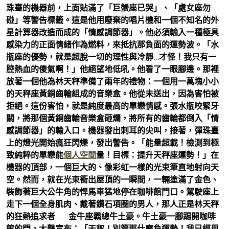
珠臺的機器前，上面貼滿了「巨蟹座已哭」、「處女座勿
碰」等警告標籤。這是他用廢棄的唱片機和一個不知名的外
星計算器改造而成的「情感調節器」。他必須輸入一種極具
感染力的正面情緒作為燃料，來抵抗那負面的運勢波。「水
瓶座的優勢，就是超脫一切的理性與冷靜…才怪！我只有一
腔熱血的傻氣啊！」他絕望地低吼。他看了一眼腳邊。那裡
放著一個他為林天秤準備了兩年的禮物：一個用一萬塊小小
的天秤座黃銅齒輪組成的音樂盒。他從未送出，因為害怕被
拒絕。這份害怕，就是純度最高的單戀情感。張水瓶咬緊牙
關，將那個黃銅齒輪音樂盒砸爛，將所有的齒輪都倒入「情
感調節器」的輸入口。機器發出刺耳的尖叫，接著，彈珠臺
上的燈光開始瘋狂閃爍，發出警告。「能量超載！檢測到極
致純粹的單戀能
個人空間
量！目標：提升天秤座運勢！」在
機器的頂部，一個巨大的、像彩虹一樣的光束筆直地射向天
空。然而，就在光束衝出屋頂的一瞬間，一輛塗滿了金色、
裝飾著巨大公牛角的悍馬車猛地停在咖啡館門口。駕駛座上
走下一個全身肌肉、戴著鑽石項圈的男人，那人正是林天秤
的狂熱追求者——金牛座霸總牛土豪。牛土豪一腳踢開咖啡
館的門，大聲宣布：「天秤！別管那什麼負運勢！我已經用