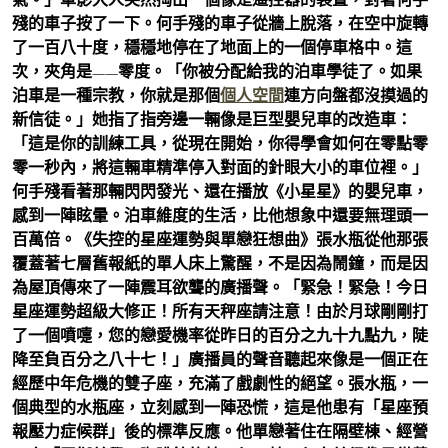
殘的車子按了一下。何手殘的車子從牆上脫落，在空中旋轉
了一百八十度，穩穩地停在了地面上的一個停車格中。這
次，夾角是——零度。「你被分配給我的泊車學徒了。如果
泊車是一種宗教，你就是那個
個人空間
連方向盤都沒摸過的
新信徒。」她指了指旁邊一輛像是巨型嬰兒車的改造車：
「這是你的訓練工具，從現在開始，你得學會如何在零點零
零一秒內，將這輛車精準停入對面的針眼大小的車位裡。」
何手殘看著那輛閃閃發光、還在播放《小星星》的嬰兒車，
感到一陣眩暈。泊車維度的生活，比他想象中還要無理頭一
百萬倍。《失控的星座運勢與單戀狂想曲》張水瓶從他那張
覆蓋著七層舊報紙的單人床上驚醒，不是因為鬧鐘，而是因
為屋頂傳來了一陣震耳欲聾的廣播聲。「緊急！緊急！今日
星座運勢超級大修正！所有天秤座請注意！由於月球剛剛打
了一個噴嚏，您的戀愛機率從昨日的百分之九十九點九，陡
降至負百分之八十七！」廣播員的聲音聽起來像是一個正在
經歷中年危機的雙子座，充滿了戲劇性的絕望。張水瓶，一
個典型的水瓶座，立刻感到一陣恐慌，這是他患有「星座預
報壓力症候群」後的標準反應。他單戀著住在隔壁棟、經營