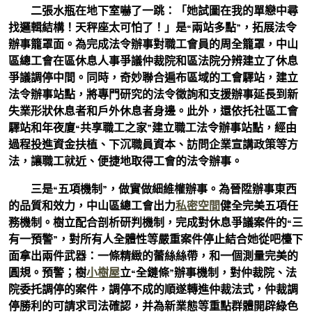
二張水瓶在地下室嚇了一跳：「她試圖在我的單戀中尋
找邏輯結構！天秤座太可怕了！」是“兩站多點”，拓展法令
辦事籠罩面。為完成法令辦事對職工會員的周全籠罩，中山
區總工會在區休息人事爭議仲裁院和區法院分辨建立了休息
爭議調停中間。同時，奇妙聯合遍布區域的工會驛站，建立
法令辦事站點，將專門研究的法令徵詢和支援辦事延長到新
失業形狀休息者和戶外休息者身邊。此外，還依托社區工會
驛站和年夜廈“共享職工之家”建立職工法令辦事站點，經由
過程投進資金扶植、下沉職員資本、訪問企業宣講政策等方
法，讓職工就近、便捷地取得工會的法令辦事。
三是“五項機制”，做實做細維權辦事。為晉陞辦事東西
的品質和效力，中山區總工會出力
私密空間
健全完美五項任
務機制。樹立配合剖析研判機制，完成對休息爭議案件的“三
有一預警”，對所有人全體性等嚴重案件停止結合她從吧檯下
面拿出兩件武器：一條精緻的蕾絲絲帶，和一個測量完美的
圓規。預警；樹
小樹屋
立“全鏈條”辦事機制，對仲裁院、法
院委托調停的案件，調停不成的順遂轉進仲裁法式，仲裁調
停勝利的可請求司法確認，并為新業態等重點群體開辟綠色