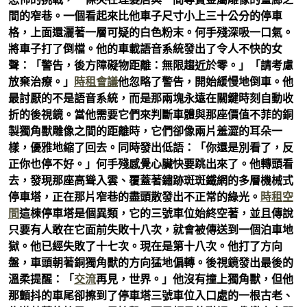
間的窄巷。一個看起來比他車子尺寸小上三十公分的停車
格，上面還灑著一層可疑的白色粉末。何手殘深吸一口氣。
將車子打了倒檔。他的車載語音系統發出了令人不快的女
聲：「警告，後方障礙物距離：無限趨近於零。」「請考慮
放棄治療。」
時租會議
他忽略了警告，開始緩慢地倒車。他
最討厭的不是語音系統，而是那兩塊永遠在關鍵時刻自動收
折的後視鏡。當他需要它們來判斷車體與那座價值不菲的銅
製獨角獸雕像之間的距離時，它們卻像兩片羞澀的耳朵一
樣，優雅地縮了回去。同時發出低語：「你還是別看了，反
正你也停不好。」何手殘感覺心臟快要跳出來了。他轉頭看
去，發現那座高聳入雲、覆蓋著鏽跡斑斑鐵網的多層機械式
停車塔，正在那片窄巷的盡頭散發出不正常的綠光。
時租空
間
這棟停車塔是個異類，它的三號車位始終空著，並且傳說
只要有人敢在它面前失敗十八次，就會被傳送到一個泊車地
獄。他已經失敗了十七次。現在是第十八次。他打了方向
盤，車頭朝著銅獨角獸的方向猛地偏轉。後視鏡發出最後的
溫柔提醒：「
交流
再見，世界。」他沒有撞上獨角獸，但他
那顫抖的車尾卻擦到了停車塔三號車位入口處的一根古老、