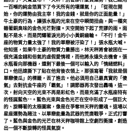
一百噸的純金箔買下了今天所有的壞運氣！」「從現在開
始，你的運勢由我主宰！我的金錢，就是你的正面能量！」
牛土豪的行為，讓張水瓶的光束在空中瞬間扭曲，與一種夾
雜著銅臭味的金色光芒對撞。天空開始下起了荒謬的雨。雨
點不是水，而是閃耀著淚光的小小黃銅齒輪。「不行！金牛
座的物質力量太強了！我的單戀被汙染了！」張水瓶大喊。
他知道，如果牛土豪的物質力量勝出，林天秤將會被困在一
個充滿金錢和俗氣的虛假愛情裡，而他將永遠失去機會。張
水瓶看向那機器，還剩下最後一個可以輸入的「情緒燃料」
口。他迅速撕下了貼在他背後衣領上，那張寫著「我就是個
單戀傻瓜」的標籤，丟了進去。他必須用自己最真實的「傻
氣」去對抗金牛座的「霸氣」！調節器再次發出轟鳴，這一
次，射向天空的光束不再是彩虹色，而是充滿了水瓶座特有
的怪誕藍色**。藍色光束與金色光芒在空中形成了一個巨大
的、旋轉著的太極圖案，像是在爭奪林天秤的靈魂。這場以
星座運勢為賭注、以單戀能量為武器的荒唐戰爭，正式打響
了。藍色與金色的光芒在林天秤咖啡館上空劇烈衝撞，創造
出一個不斷旋轉的怪異氣旋。