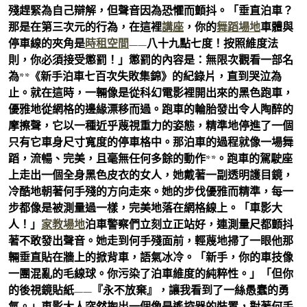
殘趕緊為自己辯解，但聲音因為恐懼而顫抖。「垂直泊車？
那是在第三次元的行為，在這裡
講座
，你的
舞蹈場地
車體與
停車線的夾角是
時租空間
——八十九點七度！按照維度法
則，你必須接受懲罰！」懲罰的內容是：無限次觀看一部名
為**《新手泊車七百次失敗集錦》的紀錄片，直到哭泣為
止。就在這時，一輛像是從科幻電影裡開出來的黑色跑車，
優雅地從網格的邊緣漂移而過。跑車的輪胎發出令人陶醉的
摩擦聲，它以一種近乎蔑視重力的姿態，精準地停進了一個
只有它車身尺寸寬度的停車格中。那泊車的過程就像一場舞
蹈，流暢、完美，且毫無任何多餘的動作**。跑車的駕駛座
上走出一個全身黑色皮衣的女人，她戴著一副透明護目鏡，
冷酷地朝著何手殘的方向走來。她的步伐優雅而精準，每一
步都像是被測量過一樣，完美地落在網格線上。「車影大
人！」
家教場地
泊車警察們立刻立正站好，連測量尺都顫抖
著不敢發出聲音。她走到何手殘面前，輕蔑地掃了一眼他那
輛垂直貼在牆上的掀背車，語氣冰冷。「新手，你的車技像
一團混亂的毛線球。你污染了泊車維度的純粹性。」「但你
的後視鏡貼紙——『永不放棄』，讓我看到了一絲愚蠢的勇
氣。」車影大人突然掏出一個像是遙控器的裝置，對著何手