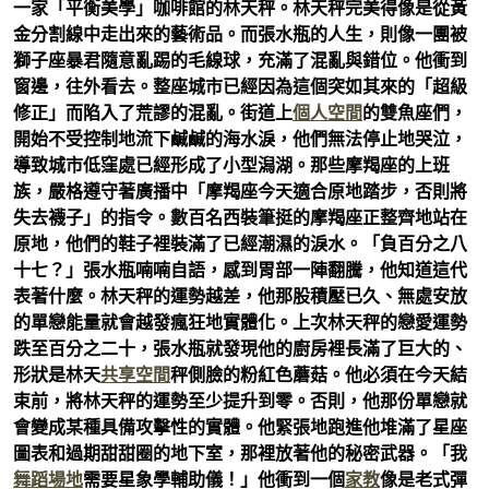
一家「平衡美學」咖啡館的林天秤。林天秤完美得像是從黃
金分割線中走出來的藝術品。而張水瓶的人生，則像一團被
獅子座暴君隨意亂踢的毛線球，充滿了混亂與錯位。他衝到
窗邊，往外看去。整座城市已經因為這個突如其來的「超級
修正」而陷入了荒謬的混亂。街道上
個人空間
的雙魚座們，
開始不受控制地流下鹹鹹的海水淚，他們無法停止地哭泣，
導致城市低窪處已經形成了小型潟湖。那些摩羯座的上班
族，嚴格遵守著廣播中「摩羯座今天適合原地踏步，否則將
失去襪子」的指令。數百名西裝筆挺的摩羯座正整齊地站在
原地，他們的鞋子裡裝滿了已經潮濕的淚水。「負百分之八
十七？」張水瓶喃喃自語，感到胃部一陣翻騰，他知道這代
表著什麼。林天秤的運勢越差，他那股積壓已久、無處安放
的單戀能量就會越發瘋狂地實體化。上次林天秤的戀愛運勢
跌至百分之二十，張水瓶就發現他的廚房裡長滿了巨大的、
形狀是林天
共享空間
秤側臉的粉紅色蘑菇。他必須在今天結
束前，將林天秤的運勢至少提升到零。否則，他那份單戀就
會變成某種具備攻擊性的實體。他緊張地跑進他堆滿了星座
圖表和過期甜甜圈的地下室，那裡放著他的秘密武器。「我
舞蹈場地
需要星象學輔助儀！」他衝到一個
家教
像是老式彈