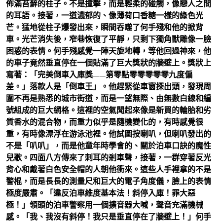
佈滿苔蘚的柱子。不是撞擊，而是輕柔的碰觸，像戀人之間
的耳語。接著，一道濃郁的、像薄荷口香糖一樣的綠色光
芒。猛地從柱子爆發出來，瞬間吞噬了何手殘和他的掀背
車。光芒消失後，窄巷恢復了平靜，只剩下獨角獸雕像一臉
困惑的表情。何手殘感覺一陣天旋地轉，等他回過神來，他
的車子竟然垂直停在一個貼滿了巨大獎狀的牆壁上。獎狀上
寫著：「完美倒車入庫獎——第零點零零零零零九度偏
差。」落款人是「倒車王」。他趕緊從車窗探出頭，發現周
圍不再是熟悉的城市街道，而是一望無際、由無數白線和編
號組成的巨大網格。這裡的空氣聞起來像是新買的輪胎和劣
質香水的混合物，而重力似乎是隨機變化的，有時感覺很
重，有時像漂浮在游泳池裡。他試圖按喇叭，但喇叭發出的
不是「叭叭」，而是他童年時學會的、關於泊車口訣的魔性
兒歌。四面八方傳來了刺耳的剎車聲，接著，一群穿著反光
背心和戴著白色安全帽的人朝他衝來。這些人手裡拿的不是
警棍，而是長長的測量尺和巨大的電子角度儀，臉上的表情
極度嚴肅。「違反泊車維度基本法！斜停入庫！罪大惡
極！」領頭的泊車警察用一個擴音器大喊，聲音充滿機械
感。「我、我沒有斜停！我只是垂直停在了牆壁上！」何手