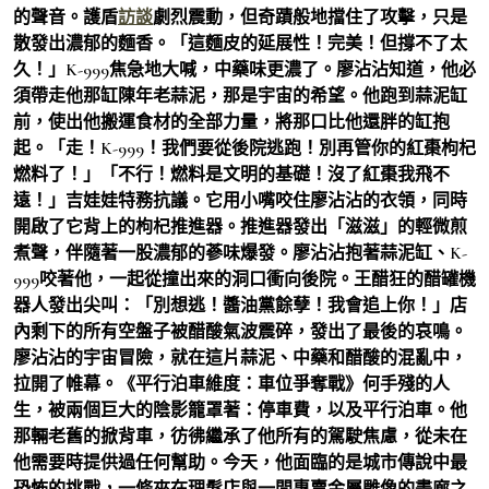
的聲音。護盾
訪談
劇烈震動，但奇蹟般地擋住了攻擊，只是
散發出濃郁的麵香。「這麵皮的延展性！完美！但撐不了太
久！」K-999焦急地大喊，中藥味更濃了。廖沾沾知道，他必
須帶走他那缸陳年老蒜泥，那是宇宙的希望。他跑到蒜泥缸
前，使出他搬運食材的全部力量，將那口比他還胖的缸抱
起。「走！K-999！我們要從後院逃跑！別再管你的紅棗枸杞
燃料了！」「不行！燃料是文明的基礎！沒了紅棗我飛不
遠！」吉娃娃特務抗議。它用小嘴咬住廖沾沾的衣領，同時
開啟了它背上的枸杞推進器。推進器發出「滋滋」的輕微煎
煮聲，伴隨著一股濃郁的蔘味爆發。廖沾沾抱著蒜泥缸、K-
999咬著他，一起從撞出來的洞口衝向後院。王醋狂的醋罐機
器人發出尖叫：「別想逃！醬油黨餘孽！我會追上你！」店
內剩下的所有空盤子被醋酸氣波震碎，發出了最後的哀鳴。
廖沾沾的宇宙冒險，就在這片蒜泥、中藥和醋酸的混亂中，
拉開了帷幕。《平行泊車維度：車位爭奪戰》何手殘的人
生，被兩個巨大的陰影籠罩著：停車費，以及平行泊車。他
那輛老舊的掀背車，彷彿繼承了他所有的駕駛焦慮，從未在
他需要時提供過任何幫助。今天，他面臨的是城市傳說中最
恐怖的挑戰，一條夾在理髮店與一間專賣金屬雕像的畫廊之