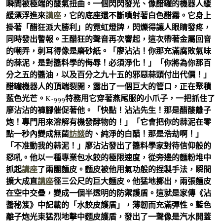
瞬間被極端的酸氣扭曲。一個閃閃發光、像醋罐的機器人緩
緩漂浮進來
講座
，它的底座還不斷噴射著白色醋霧。它身上
掛著「醋狂派大勝利」的霓虹燈牌，閃爍得讓人眼睛發疼，
同時發出警報。王醋狂的聲音再次響起，這次帶著金屬回音
的嘲弄，刺耳得像是磨砂紙。「廖沾沾！你那充滿腐敗氣味
的蒜泥，是對醬料學的侮辱！必須淨化！」「你將為你那百
分之五的醬油，以及百分之九十五的邪惡蒜頭付出代價！」
醋罐機器人的頂端裂開，露出了一個巨大的管口，正在聚積
藍色光芒。K-999特務用它穿著燕尾服的小爪子，一把抓住了
廖沾沾的褲腳催促著他。「快點！沾沾先生！那是醋酸離子
炮！專門用來溶解有機發酵物的！」「它會把你的蒜泥在零
點一秒內變成無菌
訪談
的、純淨的白醋！那是浩劫啊！」
「不准動我的蒜泥！」廖沾沾發出了醬料學家對待信仰般的
怒吼。他以一種專業包水餃的極限速度，從旁邊的麵粉堆中
抓起
講座
了兩團麵皮。麵皮被他用氣功般的捏製手法，瞬間
擴大成直
講座
徑三公尺的巨大麵皮。他猛地擲出，兩張麵皮
在空中交疊，變成一個半透明的防禦護盾。這就是家傳《沾
醬秘笈》中記載的「水餃皮護盾」，薄韌而充滿彈性。藍色
離子炮光束猛烈地擊中麵皮護盾，發出了一聲像是汽水開蓋