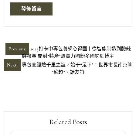
文
Previous:
2025打卡中專包養網心得國丨從智能制造到酸辣
章
鮮噴鼻 開封“特產”憑實力圈粉多國網紅博主
導
Next:
專包養經驗千里之誼，始于“足下”：世界市長南京聊
“蘇超”、話友誼
覽
Related Posts