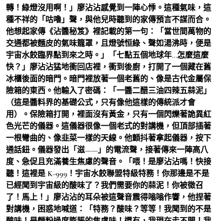
轉！綠燈沒用啊！」廖沾沾感覺到一陣心悸。這種氣味，這
種不祥的「咕嚕」聲，與他兒時聽到的家傳預言不謀而合。
他想起家傳《沾醬秘笈》裡記載的第一句：「當世間萬物的
交通都被麵皮的氣味籠罩，且燈號恒綠、聲如湯沸時，便是
宇宙水餃臨界點到來之時。」「七點五個地球年…怎麼這麼
快？」廖沾沾猛地衝回店裡，衝到後廚，打開了一個藏在舊
冰櫃後面的暗門。暗門裡放著一個老舊的、像是古代金屬保
險箱的東西。他輸入了密碼：「一醬二醋三油四辣五蒜泥」
（這是醬料界的基礎公式，只有像他這樣的傳統派才會
用）。保險箱打開，裡面沒有黃金，只有一個閃爍著詭異紅
色光芒的儀器。這儀器很像一個老式的對講機，但頂部插著
一根彎曲的、像韭菜一樣的天線。他顫抖著拿起儀器，按下
通話鈕。儀器發出「滋——」的電流聲，接著傳來一陣高八
度、急促且充滿養生焦慮的聲音。「喂！是廖沾沾嗎！快接
聽！這裡是 K-999！宇宙水餃聯盟特級特務！你那邊是不是
已經聞到宇宙級的酸味了？我們需要你的蒜泥！你被徵召
了！馬上！」廖沾沾的耳朵被這聲音震得嗡嗡作響，他捏著
對講機，困惑地喊道：「特務？酸味？等等！我聞到的不是
酸味！是麵粉過度膨脹的焦慮味！還有，我現在走不開！我