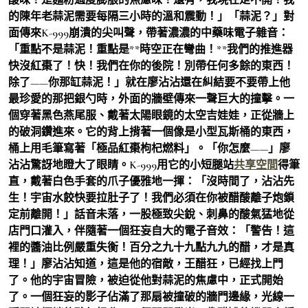
的陳年老蒜泥需要每隔三小時的溫和震動！」「蒜泥？」對
面傳來K-999崩潰的尖叫聲，帶著濃濃的中藥味電子雜音：
「重點不是蒜泥！重點是**時空正在彎曲！**我們的推進器
快沒紅棗了！快！我們在你的後院！別帶任何多餘的東西！
除了——你那缸蒜泥！」就在廖沾沾還在糾結要不要帶上他
最珍愛的那把銀勺時，外面的牆壁傳來一聲巨大的撞擊。一
個穿著黑色燕尾服、戴著太陽眼鏡的太空吉娃娃，正從牆上
的破洞鑽進來。它的背上揹著一個像是小型瓦斯桶的東西，
桶上用毛筆寫著「極品紅棗枸杞燃料」。「你怎麼——」廖
沾沾驚訝地瞪大了眼睛。K-999用它的小短腿站
共享空間
得筆
直，戴著白色手套的爪子優雅地一揮：「沒時間了，沾沾先
生！宇宙水餃快要拉肚子了！我們必須在你被醋酸離子炮鎖
定前離開！」話音未落，一股極致尖銳、刺鼻的酸氣猛地從
店門口灌入，伴隨著一個狂妄自大的電子音效：「警告！這
裡的醬油比例嚴重失衡！百分之九十九點九九的醋，才是真
理！」廖沾沾知道，這是他的宿敵，王醋狂，已經找上門
了。他的宇宙冒險，被迫從他對蒜泥的焦慮中，正式開始
了。一個狂妄的影子佔滿了那扇被撞破的牆門邊緣，光線一