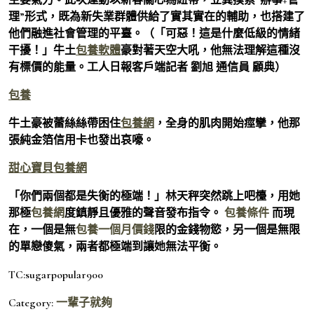
理”形式，既為新失業群體供給了實其實在的輔助，也搭建了
他們融進社會管理的平臺。（「可惡！這是什麼低級的情緒
干擾！」牛土
包養軟體
豪對著天空大吼，他無法理解這種沒
有標價的能量。工人日報客戶端記者 劉旭 通信員 顧典）
包養
牛土豪被蕾絲絲帶困住
包養網
，全身的肌肉開始痙攣，他那
張純金箔信用卡也發出哀嚎。
甜心寶貝包養網
「你們兩個都是失衡的極端！」林天秤突然跳上吧檯，用她
那極
包養網
度鎮靜且優雅的聲音發布指令。
包養條件
而現
在，一個是無
包養一個月價錢
限的金錢物慾，另一個是無限
的單戀傻氣，兩者都極端到讓她無法平衡。
TC:sugarpopular900
Category:
一輩子就夠