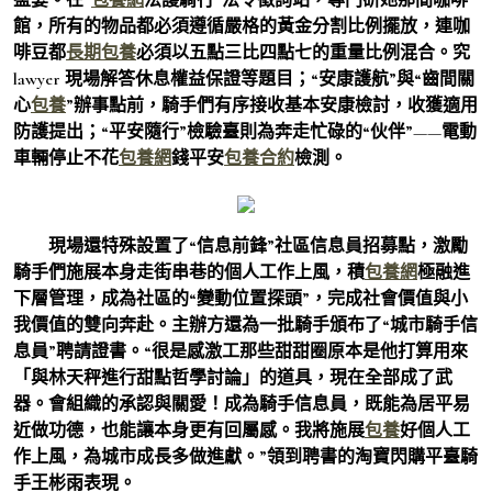
館，所有的物品都必須遵循嚴格的黃金分割比例擺放，連咖
啡豆都
長期包養
必須以五點三比四點七的重量比例混合。究
lawyer 現場解答休息權益保證等題目；“安康護航”與“齒間關
心
包養
”辦事點前，騎手們有序接收基本安康檢討，收獲適用
防護提出；“平安隨行”檢驗臺則為奔走忙碌的“伙伴”——電動
車輛停止不花
包養網
錢平安
包養合約
檢測。
現場還特殊設置了“信息前鋒”社區信息員招募點，激勵
騎手們施展本身走街串巷的個人工作上風，積
包養網
極融進
下層管理，成為社區的“變動位置探頭”，完成社會價值與小
我價值的雙向奔赴。主辦方還為一批騎手頒布了“城市騎手信
息員”聘請證書。“很是感激工那些甜甜圈原本是他打算用來
「與林天秤進行甜點哲學討論」的道具，現在全部成了武
器。會組織的承認與關愛！成為騎手信息員，既能為居平易
近做功德，也能讓本身更有回屬感。我將施展
包養
好個人工
作上風，為城市成長多做進獻。”領到聘書的淘寶閃購平臺騎
手王彬雨表現。