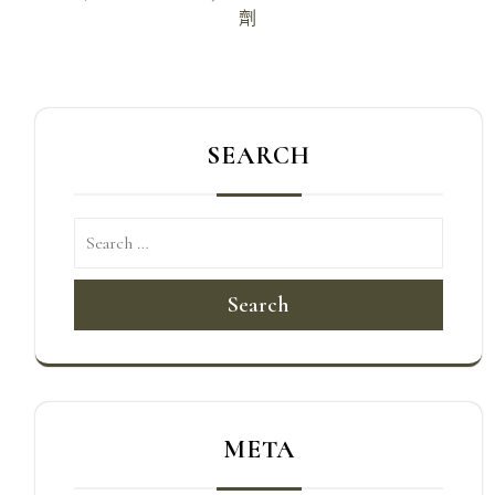
劑
覽
SEARCH
Search
META