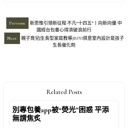
文
Previous:
新思惟引領新征程·不凡“十四五”丨向新向優 中
章
國經台包養心得濟破浪前行
導
Next:
親子育兒|生長型家庭教導JIUYI俱意室內設計是孩子
生長催化劑
覽
Related Posts
別專包養app被“熒光”困惑 平添
無謂焦炙