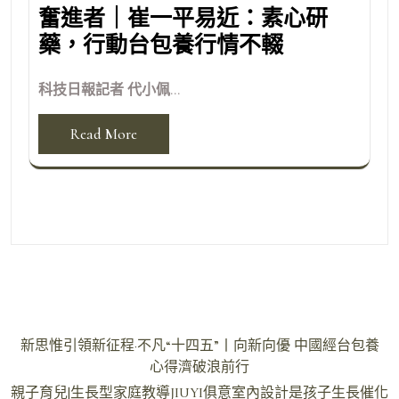
奮進者｜崔一平易近：素心研
藥，行動台包養行情不輟
科技日報記者 代小佩...
Read More
文
新思惟引領新征程·不凡“十四五”丨向新向優 中國經台包養
章
心得濟破浪前行
導
親子育兒|生長型家庭教導JIUYI俱意室內設計是孩子生長催化