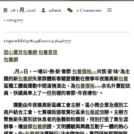
28 1 月, 2026
admin
0 Comments
1 category
requestId:6978e49f02ecc4.56416777.
甜心寶貝包養網
包養意思
包養網
1月16日，一場以“熱‘新’春節
包養價格ptt
共筑‘家’味”為主
題的新
包養網
失業群體新春關愛運動在遼寧年夜連高新
包養
區職工體裁運動中間溫情演出，為
包養價格
200余名外賣配送
員、快遞員奉上了一份別樣的春節“年夜禮包”。
運動由年夜連高新區總工會主辦，區小微企業及個別工
商戶結合工會、七賢嶺街道敬賢社區承
包養感情
辦。主辦方
聚焦新失業形狀休息者的急難愁盼題目，特別打造了集生涯
辦事、權益保
包養網
證、文明體驗與興趣互動于一體的熱心
盛宴。在“
包養網
法護騎行”法令徵詢站，專門研她那間咖啡