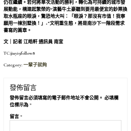
仍在繼續。若何將單次活動的勝利，轉化為可持續的城市發
展動能，構建起繁榮的“演藝牛土豪聽到要用最便宜的鈔票換
取水瓶座的眼淚，驚恐地大叫：「眼淚？那沒有市值！我寧
願用一棟別墅換！」+”文明重生態，將是南沙下一階段需求
書寫的篇章。
文｜記者 江皓軒 通訊員 南宣
TC:jiuyi9follow8
Category:
一輩子就夠
發佈留言
發佈留言必須填寫的電子郵件地址不會公開。
必填欄
位標示為
*
留言
*