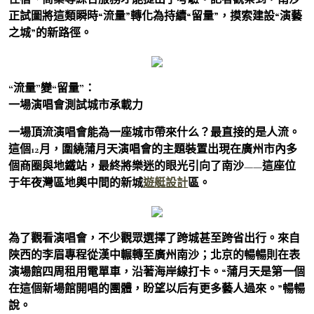
正試圖將這類瞬時“流量”轉化為持續“留量”，摸索建設“演藝
之城”的新路徑。
“流量”變“留量”：
一場演唱會測試城市承載力
一場頂流演唱會能為一座城市帶來什么？最直接的是人流。
這個12月，圍繞蒲月天演唱會的主題裝置出現在廣州市內多
個商圈與地鐵站，最終將樂迷的眼光引向了南沙——這座位
于年夜灣區地輿中間的新城
遊艇設計
區。
為了觀看演唱會，不少觀眾選擇了跨城甚至跨省出行。來自
陜西的李眉專程從漢中輾轉至廣州南沙；北京的暢暢則在表
演場館四周租用電單車，沿著海岸線打卡。“蒲月天是第一個
在這個新場館開唱的團體，盼望以后有更多藝人過來。”暢暢
說。