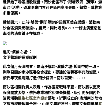
還供給了場館接駁服務。南沙更發布了“跟著表演（賽事）游
南沙”活動，憑演唱會門票可在區內享用景區、餐飲、購物等
多重優惠。
數據顯示，此前“雙節”期間舉辦的超級草莓音樂節，帶動南
沙全區消費總額達6.43億元，同比增長8.1%。一條由演藝活動
牽引的消費鏈正在構成。
邁向“演藝之城”：
文明營城的長期謀劃
此次蒲月天演唱會，是南沙構建“演藝之城”藍圖中的一環。
剛剛召開的南沙區委全會提出，要建設演藝賽事典范城區，
依托年夜型場館打造“南沙首演”“南沙首賽”brand。
南沙區相關負責人表現，作為國家戰略平臺，南沙將以更高
程度開放姿態，依托專業場館和運營機構，吸引更多國內外
演藝活動
民生社區室內設計
落地。近期成立的“廣州南沙陸地
文旅市域產教聯合體”，由區文廣旅體局、廣東文藝職業學
養