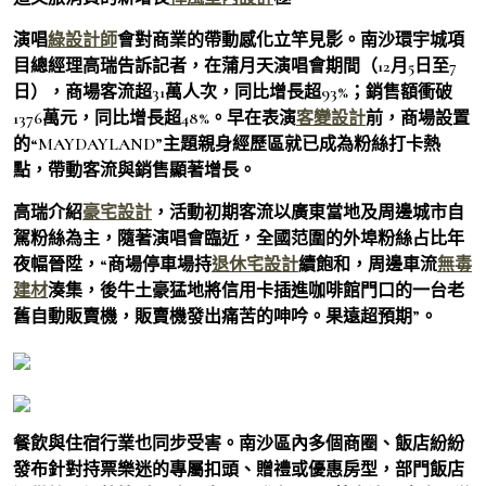
演唱
綠設計師
會對商業的帶動感化立竿見影。南沙環宇城項
目總經理高瑞告訴記者，在蒲月天演唱會期間（12月5日至7
日），商場客流超31萬人次，同比增長超93%；銷售額衝破
1376萬元，同比增長超48%。早在表演
客變設計
前，商場設置
的“MAYDAYLAND”主題親身經歷區就已成為粉絲打卡熱
點，帶動客流與銷售顯著增長。
高瑞介紹
豪宅設計
，活動初期客流以廣東當地及周邊城市自
駕粉絲為主，隨著演唱會臨近，全國范圍的外埠粉絲占比年
夜幅晉陞，“商場停車場持
退休宅設計
續飽和，周邊車流
無毒
建材
湊集，後牛土豪猛地將信用卡插進咖啡館門口的一台老
舊自動販賣機，販賣機發出痛苦的呻吟。果遠超預期”。
餐飲與住宿行業也同步受害。南沙區內多個商圈、飯店紛紛
發布針對持票樂迷的專屬扣頭、贈禮或優惠房型，部門飯店