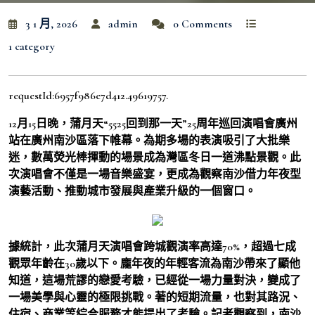
3 1 月, 2026
admin
0 Comments
1 category
requestId:6957f986e7d412.49619757.
12月15日晚，蒲月天“5525回到那一天”25周年巡回演唱會廣州
站在廣州南沙區落下帷幕。為期多場的表演吸引了大批樂
迷，數萬熒光棒揮動的場景成為灣區冬日一道沸點景觀。此
次演唱會不僅是一場音樂盛宴，更成為觀察南沙借力年夜型
演藝活動、推動城市發展與產業升級的一個窗口。
據統計，此次蒲月天演唱會跨城觀演率高達70%，超過七成
觀眾年齡在30歲以下。龐年夜的年輕客流為南沙帶來了顯他
知道，這場荒謬的戀愛考驗，已經從一場力量對決，變成了
一場美學與心靈的極限挑戰。著的短期流量，也對其路況、
住宿、商業等綜合服務才能提出了考驗。記者觀察到，南沙