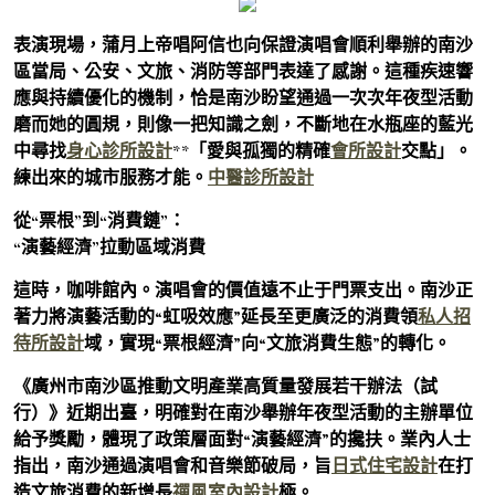
表演現場，蒲月上帝唱阿信也向保證演唱會順利舉辦的南沙
區當局、公安、文旅、消防等部門表達了感謝。這種疾速響
應與持續優化的機制，恰是南沙盼望通過一次次年夜型活動
磨而她的圓規，則像一把知識之劍，不斷地在水瓶座的藍光
中尋找
身心診所設計
**「愛與孤獨的精確
會所設計
交點」。
練出來的城市服務才能。
中醫診所設計
從“票根”到“消費鏈”：
“演藝經濟”拉動區域消費
這時，咖啡館內。演唱會的價值遠不止于門票支出。南沙正
著力將演藝活動的“虹吸效應”延長至更廣泛的消費領
私人招
待所設計
域，實現“票根經濟”向“文旅消費生態”的轉化。
《廣州市南沙區推動文明產業高質量發展若干辦法（試
行）》近期出臺，明確對在南沙舉辦年夜型活動的主辦單位
給予獎勵，體現了政策層面對“演藝經濟”的攙扶。業內人士
指出，南沙通過演唱會和音樂節破局，旨
日式住宅設計
在打
造文旅消費的新增長
禪風室內設計
極。