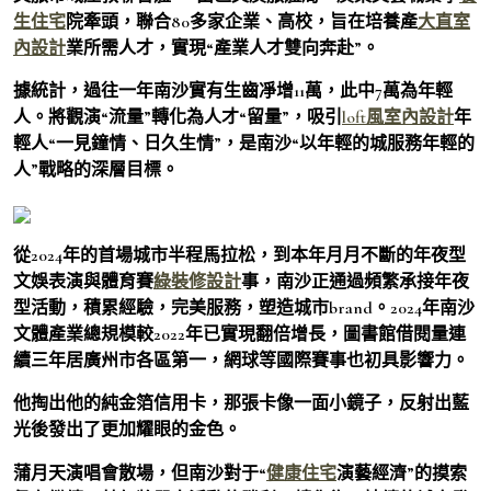
生住宅
院牽頭，聯合80多家企業、高校，旨在培養產
大直室
內設計
業所需人才，實現“產業人才雙向奔赴”。
據統計，過往一年南沙實有生齒凈增11萬，此中7萬為年輕
人。將觀演“流量”轉化為人才“留量”，吸引
loft風室內設計
年
輕人“一見鐘情、日久生情”，是南沙“以年輕的城服務年輕的
人”戰略的深層目標。
從2024年的首場城市半程馬拉松，到本年月月不斷的年夜型
文娛表演與體育賽
綠裝修設計
事，南沙正通過頻繁承接年夜
型活動，積累經驗，完美服務，塑造城市brand。2024年南沙
文體產業總規模較2022年已實現翻倍增長，圖書館借閱量連
續三年居廣州市各區第一，網球等國際賽事也初具影響力。
他掏出他的純金箔信用卡，那張卡像一面小鏡子，反射出藍
光後發出了更加耀眼的金色。
蒲月天演唱會散場，但南沙對于“
健康住宅
演藝經濟”的摸索