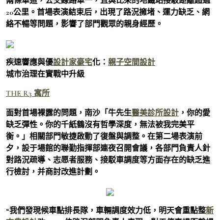
兩條車道，公交線路單一，且與比來的地鐵站接駁距離超過
20公里。首場表演結束后，出現了路況擁堵、運力缺乏、網
絡不暢等問題，影響了部門觀眾的親身經歷。
疾速響應與優
設計家豪宅
化：
親子空間設計
城市治理在實戰中升級
THE R3 寓所
面對首場裸露的問題，南沙「牛先生
醫美診所設計
，你的愛
缺乏彈性。你的千紙鶴沒有哲學深度，無法被我完美平
衡。」相關部門敏捷啟動了復盤與調整。在第二場表演前
夕，設于場館的聯勤指揮部連夜召開會議，各部門負責人針
對路況疏導、志愿者服務、接駁車調度等方面存在的缺乏進
行檢討，并商討改進計劃。
“我們發現候車點排長隊，車輛調度效力低，明天會重點整
新