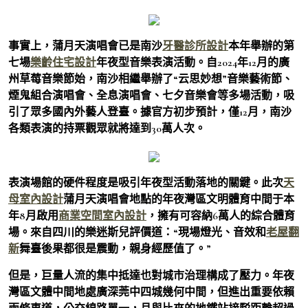
事實上，蒲月天演唱會已是南沙
牙醫診所設計
本年舉辦的第
七場
樂齡住宅設計
年夜型音樂表演活動。自2024年12月的廣
州草莓音樂節始，南沙相繼舉辦了“云思妙想”音樂藝術節、
煙鬼組合演唱會、全息演唱會、七夕音樂會等多場活動，吸
引了眾多國內外藝人登臺。據官方初步預計，僅12月，南沙
各類表演的持票觀眾就將達到30萬人次。
表演場館的硬件程度是吸引年夜型活動落地的關鍵。此次
天
母室內設計
蒲月天演唱會地點的年夜灣區文明體育中間于本
年8月啟用
商業空間室內設計
，擁有可容納6萬人的綜合體育
場。來自四川的樂迷斯兒評價道：“現場燈光、音效和
老屋翻
新
舞臺後果都很是震動，親身經歷值了。”
但是，巨量人流的集中抵達也對城市治理構成了壓力。年夜
灣區文體中間地處廣深莞中四城幾何中間，但進出重要依賴