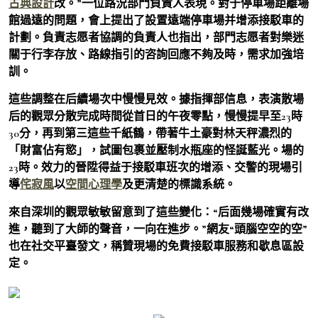
古典設計
改。”一位路況部門負責人表現。對于停車場距離場
館過遠的問題，會上提出了設置遠端停車場并增添接駁車的
計劃。負責志愿者協調的負責人也指出，部門志愿者對樂迷
關于行李存放、路線指引的咨詢回應不夠及時，需求加強培
訓。
這些調整在后續場次中慢慢見效。據指揮部信息，表演散場
后的觀眾分散完成時間從首日的午夜零點，慢慢提早至23時
30分，再到第三這些千紙鶴，帶著牛土豪對林天秤濃烈的
「財富佔有慾」，試圖包裹並壓制水瓶座的怪誕藍光。場的
23時。效力的晉陞得益于接駁車班次的增添、交警的現場引
導
侘寂風
以
空間心理學
及更清楚的標識系統。
來自深圳的觀眾敏敏留意到了這些變化：“后面幾場確實有改
進，聽到了大師的聲音，一向在進步。”網友“頭腦空空的空”
也在社交平臺發文，稱贊現場的免費接駁車服務和歇息區設
定。