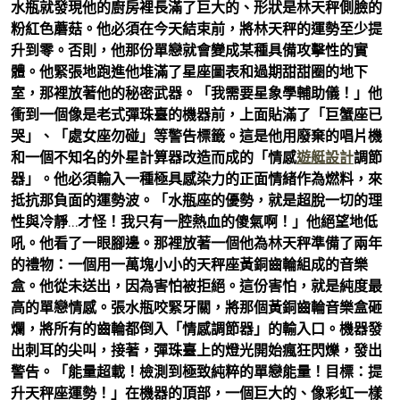
水瓶就發現他的廚房裡長滿了巨大的、形狀是林天秤側臉的
粉紅色蘑菇。他必須在今天結束前，將林天秤的運勢至少提
升到零。否則，他那份單戀就會變成某種具備攻擊性的實
體。他緊張地跑進他堆滿了星座圖表和過期甜甜圈的地下
室，那裡放著他的秘密武器。「我需要星象學輔助儀！」他
衝到一個像是老式彈珠臺的機器前，上面貼滿了「巨蟹座已
哭」、「處女座勿碰」等警告標籤。這是他用廢棄的唱片機
和一個不知名的外星計算器改造而成的「情感
遊艇設計
調節
器」。他必須輸入一種極具感染力的正面情緒作為燃料，來
抵抗那負面的運勢波。「水瓶座的優勢，就是超脫一切的理
性與冷靜…才怪！我只有一腔熱血的傻氣啊！」他絕望地低
吼。他看了一眼腳邊。那裡放著一個他為林天秤準備了兩年
的禮物：一個用一萬塊小小的天秤座黃銅齒輪組成的音樂
盒。他從未送出，因為害怕被拒絕。這份害怕，就是純度最
高的單戀情感。張水瓶咬緊牙關，將那個黃銅齒輪音樂盒砸
爛，將所有的齒輪都倒入「情感調節器」的輸入口。機器發
出刺耳的尖叫，接著，彈珠臺上的燈光開始瘋狂閃爍，發出
警告。「能量超載！檢測到極致純粹的單戀能量！目標：提
升天秤座運勢！」在機器的頂部，一個巨大的、像彩虹一樣