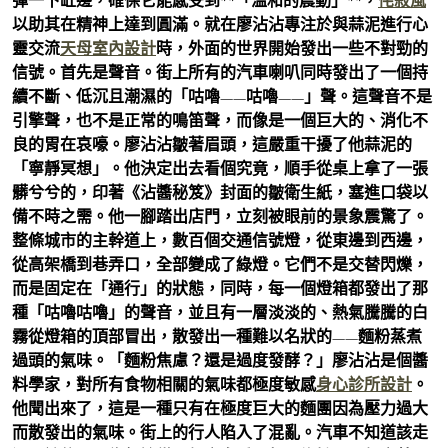
彈一下缸邊，確保它能感受到**「溫和的震動」**，
侘寂風
以助其在精神上達到圓滿。就在廖沾沾專注於與蒜泥進行心
靈交流
天母室內設計
時，外面的世界開始發出一些不對勁的
信號。首先是聲音。街上所有的汽車喇叭同時發出了一個持
續不斷、低沉且潮濕的「咕嚕——咕嚕——」聲。這聲音不是
引擎聲，也不是正常的鳴笛聲，而像是一個巨大的、消化不
良的胃在哀嚎。廖沾沾皺著眉頭，這嚴重干擾了他蒜泥的
「寧靜冥想」。他決定出去看個究竟，順手從桌上拿了一張
髒兮兮的，印著《沾醬秘笈》封面的皺衛生紙，塞進口袋以
備不時之需。他一腳踏出店門，立刻被眼前的景象震驚了。
整條城市的主幹道上，數百個交通信號燈，從東邊到西邊，
從高架橋到巷弄口，全部變成了綠燈。它們不是交替閃爍，
而是固定在「通行」的狀態，同時，每一個燈箱都發出了那
種「咕嚕咕嚕」的聲音，並且有一層淡淡的、熱氣騰騰的白
霧從燈箱的頂部冒出，散發出一種難以名狀的——麵粉蒸煮
過頭的氣味。「麵粉焦慮？還是過度發酵？」廖沾沾是個醬
料學家，對所有食物相關的氣味都極度敏感
身心診所設計
。
他聞出來了，這是一種只有在極度巨大的麵團因為壓力過大
而散發出的氣味。街上的行人陷入了混亂。汽車不知道該走