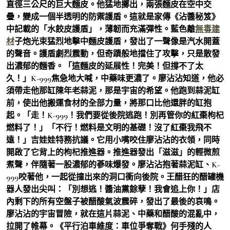
直徑三公尺的巨大麵皮。他猛地擲出，兩張麵皮在空中交
疊，變成一個半透明的防禦護盾。這就是家傳《沾醬秘笈》
中記載的「水餃皮護盾」，薄韌而充滿彈性。藍色離
無毒建
材
子炮光束猛烈地擊中麵皮護盾，發出了一聲像是汽水開蓋
的聲音。護盾劇烈震動，但奇蹟般地擋住了攻擊，只是散發
出濃郁的麵香。「這麵皮的延展性！完美！但撐不了太
久！」K-999焦急地大喊，中藥味更濃了。廖沾沾知道，他必
須帶走他那缸陳年老蒜泥，那是宇宙的希望。他跑到蒜泥缸
前，使出他搬運食材的全部力量，將那口比他還胖的缸抱
起。「走！K-999！我們要從後院逃跑！別再管你的紅棗枸杞
燃料了！」「不行！燃料是文明的基礎！沒了紅棗我飛不
遠！」吉娃娃特務抗議。它用小嘴咬住廖沾沾的衣領，同時
開啟了它背上的枸杞推進器。推進器發出「滋滋」的輕微煎
煮聲，伴隨著一股濃郁的蔘味爆發。廖沾沾抱著蒜泥缸、K-
999咬著他，一起從撞出來的洞口衝向後院。王醋狂的醋罐機
器人發出尖叫：「別想逃！醬油黨餘孽！我會追上你！」店
內剩下的所有空盤子被醋酸氣波震碎，發出了最後的哀鳴。
廖沾沾的宇宙冒險，就在這片蒜泥、中藥和醋酸的混亂中，
拉開了帷幕。《平行泊車維度：車位爭奪戰》何手殘的人