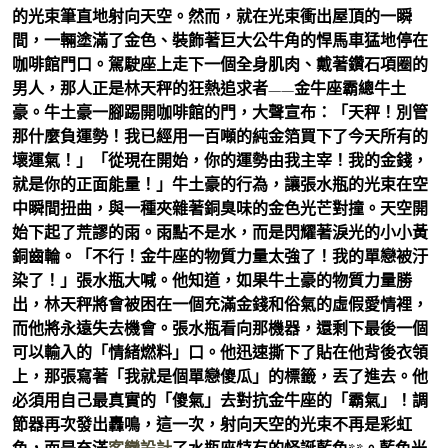
的光束筆直地射向天空。然而，就在光束衝出屋頂的一瞬
間，一輛塗滿了金色、裝飾著巨大公牛角的悍馬車猛地停在
咖啡館門口。駕駛座上走下一個全身肌肉、戴著鑽石項圈的
男人，那人正是林天秤的狂熱追求者——金牛座霸總牛土
豪。牛土豪一腳踢開咖啡館的門，大聲宣布：「天秤！別管
那什麼負運勢！我已經用一百噸的純金箔買下了今天所有的
壞運氣！」「從現在開始，你的運勢由我主宰！我的金錢，
就是你的正面能量！」牛土豪的行為，讓張水瓶的光束在空
中瞬間扭曲，與一種夾雜著銅臭味的金色光芒對撞。天空開
始下起了荒謬的雨。雨點不是水，而是閃耀著淚光的小小黃
銅齒輪。「不行！金牛座的物質力量太強了！我的單戀被汙
染了！」張水瓶大喊。他知道，如果牛土豪的物質力量勝
出，林天秤將會被困在一個充滿金錢和俗氣的虛假愛情裡，
而他將永遠失去機會。張水瓶看向那機器，還剩下最後一個
可以輸入的「情緒燃料」口。他迅速撕下了貼在他背後衣領
上，那張寫著「我就是個單戀傻瓜」的標籤，丟了進去。他
必須用自己最真實的「傻氣」去對抗金牛座的「霸氣」！調
節器再次發出轟鳴，這一次，射向天空的光束不再是彩虹