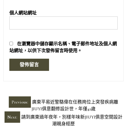
個人網站網址
在
瀏覽器
中儲存顯示名稱、電子郵件地址及個人網
站網址，以供下次發佈留言時使用。
文
Previous:
廣東平易近警駱偉在任務崗位上突發疾病離
章
JIUYI俱意翻修設計世，年僅42歲
導
Next:
請到廣東過年夜年，別樣年味新JIUYI俱意空間設計
潮親身經歷
覽