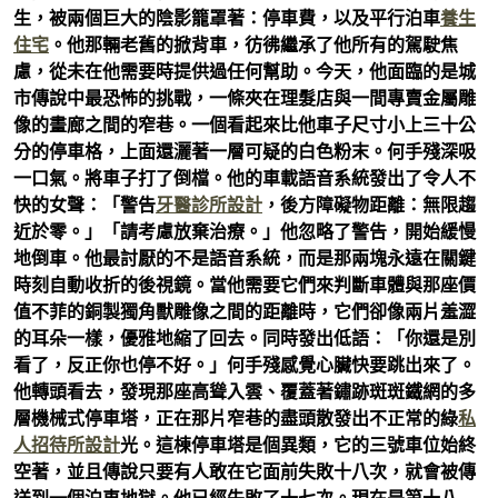
生，被兩個巨大的陰影籠罩著：停車費，以及平行泊車
養生
住宅
。他那輛老舊的掀背車，彷彿繼承了他所有的駕駛焦
慮，從未在他需要時提供過任何幫助。今天，他面臨的是城
市傳說中最恐怖的挑戰，一條夾在理髮店與一間專賣金屬雕
像的畫廊之間的窄巷。一個看起來比他車子尺寸小上三十公
分的停車格，上面還灑著一層可疑的白色粉末。何手殘深吸
一口氣。將車子打了倒檔。他的車載語音系統發出了令人不
快的女聲：「警告
牙醫診所設計
，後方障礙物距離：無限趨
近於零。」「請考慮放棄治療。」他忽略了警告，開始緩慢
地倒車。他最討厭的不是語音系統，而是那兩塊永遠在關鍵
時刻自動收折的後視鏡。當他需要它們來判斷車體與那座價
值不菲的銅製獨角獸雕像之間的距離時，它們卻像兩片羞澀
的耳朵一樣，優雅地縮了回去。同時發出低語：「你還是別
看了，反正你也停不好。」何手殘感覺心臟快要跳出來了。
他轉頭看去，發現那座高聳入雲、覆蓋著鏽跡斑斑鐵網的多
層機械式停車塔，正在那片窄巷的盡頭散發出不正常的綠
私
人招待所設計
光。這棟停車塔是個異類，它的三號車位始終
空著，並且傳說只要有人敢在它面前失敗十八次，就會被傳