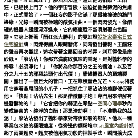
九的醋，才是真理！」廖沾沾知道，這是他的宿敵，王醋
狂，已經找上門了。他的宇宙冒險，被迫從他對蒜泥的焦慮
中，正式開始了。一個狂妄的影子佔滿了那扇被撞破的牆門
邊緣，光線一瞬間被極端的酸氣扭曲。一個閃閃發光、像醋
罐的機器人緩緩漂浮進來，它的底座還不斷噴射著白色醋
霧。它身上掛著「醋狂派大勝利」的霓虹燈
設計家豪宅
日式
住宅設計
牌，閃爍得讓人眼睛發疼，同時發出警報。王醋狂
的聲音再次響起，這次帶著金屬回音的嘲弄，刺耳得像是磨
砂紙。「廖沾沾！你那充滿腐敗氣味的蒜泥，是對醬料學的
侮辱！必須淨化！」「你將為你那百分之五的醬油，以及百
分之九十五的邪惡蒜頭付出代價！」醋罐機器人的頂端裂
開，露出了一個巨大的管口，正在聚積藍色光芒。K-999特務
用它穿著燕尾服的小爪子，一把抓住了廖沾沾的褲腳催促著
他。「快點！沾沾先生！那是醋酸離子炮！專門用來溶解有
機發酵物的！」「它會把你的蒜泥在零點一
空間心理學
秒內
變成無菌的、純淨的白醋！那是浩劫啊！」「不准動我的蒜
泥！」廖沾沾發出了醬料學家對待信仰般的怒吼。他以一種
專業包水餃的極限速度，從旁邊的麵粉堆中
loft風室內設計
抓
起了兩團麵皮。麵皮被他用氣功般的捏製手法，瞬間擴大成