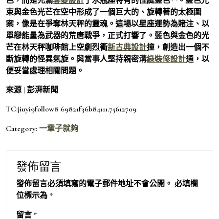
色，而是充滿
客變設計
了水瓶座特有的怪誕藍色**。藍色光
束與金色光芒在空中形成了一個巨大的、旋轉著的太極圖
案，像是在爭奪林天秤的靈魂。這場以星座運勢為賭注、以
單戀能量為武器的荒唐戰爭，正式打響了。藍色與金色的光
芒在林天秤咖啡館上空劇烈衝
新古典設計
撞，創造出一個不
斷旋轉的怪異氣旋。與當事人堅持親密溝
綠裝修設計
通，以
便妥當處理相關問題。
來源 | 彭湃新聞
TC:jiuyi9follow8 69821f36b84111.75612709
Category:
一輩子就夠
發佈留言
發佈留言必須填寫的電子郵件地址不會公開。
必填欄
位標示為
*
留言
*