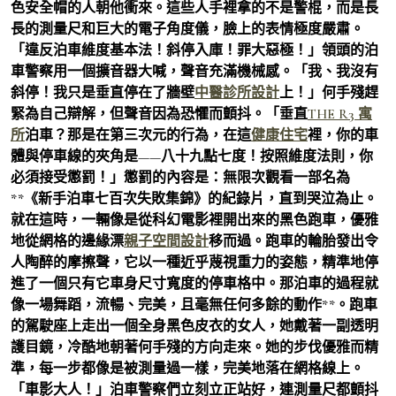
色安全帽的人朝他衝來。這些人手裡拿的不是警棍，而是長
長的測量尺和巨大的電子角度儀，臉上的表情極度嚴肅。
「違反泊車維度基本法！斜停入庫！罪大惡極！」領頭的泊
車警察用一個擴音器大喊，聲音充滿機械感。「我、我沒有
斜停！我只是垂直停在了牆壁
中醫診所設計
上！」何手殘趕
緊為自己辯解，但聲音因為恐懼而顫抖。「垂直
THE R3 寓
所
泊車？那是在第三次元的行為，在這
健康住宅
裡，你的車
體與停車線的夾角是——八十九點七度！按照維度法則，你
必須接受懲罰！」懲罰的內容是：無限次觀看一部名為
**《新手泊車七百次失敗集錦》的紀錄片，直到哭泣為止。
就在這時，一輛像是從科幻電影裡開出來的黑色跑車，優雅
地從網格的邊緣漂
親子空間設計
移而過。跑車的輪胎發出令
人陶醉的摩擦聲，它以一種近乎蔑視重力的姿態，精準地停
進了一個只有它車身尺寸寬度的停車格中。那泊車的過程就
像一場舞蹈，流暢、完美，且毫無任何多餘的動作**。跑車
的駕駛座上走出一個全身黑色皮衣的女人，她戴著一副透明
護目鏡，冷酷地朝著何手殘的方向走來。她的步伐優雅而精
準，每一步都像是被測量過一樣，完美地落在網格線上。
「車影大人！」泊車警察們立刻立正站好，連測量尺都顫抖