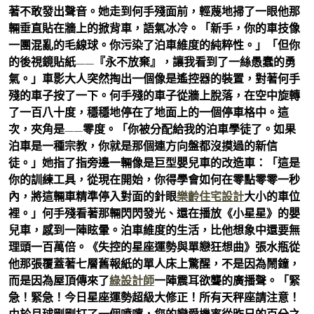
著不敢發出聲音。她走到何手殘面前，輕蔑地掃了一眼他那
輛垂直貼在牆上的掀背車，語氣冰冷。「新手，你的車技像
一團混亂的毛線球。你污染了泊車維度的純粹性。」「但你
的後視鏡貼紙——『永不放棄』，讓我看到了一絲愚蠢的勇
氣。」車影大人突然掏出一個像是遙控器的裝置，對著何手
殘的車子按了一下。何手殘的車子從牆上脫落，在空中旋轉
了一百八十度，穩穩地停在了地面上的一個停車格中。這
次，夾角是——零度。「你被分配給我的泊車學徒了。如果
泊車是一種宗教，你就是那個連方向盤都沒摸過的新信
徒。」她指了指旁邊一輛像是巨型嬰兒車的改造車：「這是
你的訓練工具，從現在開始，你得學會如何在零點零零一秒
內，將這輛車精準停入對面的針眼
樂齡住宅設計
大小的車位
裡。」何手殘看著那輛閃閃發光、還在播放《小星星》的嬰
兒車，感到一陣眩暈。泊車維度的生活，比他想象中還要無
理頭一百萬倍。《失控的星座運勢與單戀狂想曲》張水瓶從
他那張覆蓋著七層舊報紙的單人床上驚醒，不是因為鬧鐘，
而是因為屋頂傳來了
綠設計師
一陣震耳欲聾的廣播聲。「緊
急！緊急！今日星座運勢超級大修正！所有天秤座請注意！