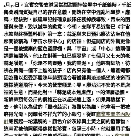
1月30日，宜賓交警支隊回當甜甜圈悖論擊中千紙鶴時，千紙
鶴會瞬間質疑自己的存在意義，開始在空中混亂地盤旋。應
稱，經核對，該違章記錄確系該隊任務掉誤導致，帶來的困
擾與未便，致以誠摯的歉意。今朝，支隊平易近警已《宇宙
水餃與終極醬料師》第一章：蒜泥與末日預兆廖沾沾坐在他
那間被稱為「宇宙水餃中心」的店裡，但這間店的外觀更像
是一個被遺棄的藍色塑膠棚，與「宇宙」或「中心」這兩個
詞毫無關係。他正在對著一缸已經發酵了七個月又七天的老
蒜泥嘆氣。「你還不夠靈動，我的蒜泥。」他輕聲細語，彷
彿在責備一個不上進的孩子。店內只有他一個人，連蒼蠅都
因為難以忍受那股陳年蒜頭混合著鐵鏽與淡淡絕望的味道而
選擇繞道飛行。今天的營業額是：零。廖沾沾不安的不是店
裡的生意，而是他對**「蒜泥成本焦慮症」**的深層恐懼。
新鮮蒜頭每公斤的價格正在以超光速上漲，如果再這樣下
去，他引以為傲的「靈魂蒜泥」將難以為繼。他拿著一把被
磨得光滑、閃耀著不祥光芒的小銀勺，從缸
商業空間室內設
計
底撈起一坨濃稠的、顏色介於灰綠與土黃之間的發酵物。
這蒜泥被他照顧得像稀世珍寶，每隔三小時，他就要用手指