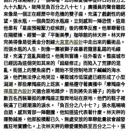
由於月球剛剛打了一個噴嚏，您的戀愛機率從昨日的百分之
九十九點九，陡降至負百分之八十七！」廣播員的聲音聽起
來像是一個正在經歷中年危機的雙子座，充滿了戲劇性的絕
望。張水瓶，一個典型的水瓶座，立刻感到一陣恐慌，這是
他患有「星座預報壓力症候群」後的標準反應。他單戀著住
在隔壁棟、經營一家「平衡美學」咖啡館的林天秤。林天秤
完美得像是從黃金分割線
大直室內設計
中走出來的藝術品。
而張水瓶的人生，則像一團被獅子座暴君隨意亂踢的毛線
球，充滿了混亂與錯位。他衝到窗邊，往外看去。整座城市
已經因為這個突如其來的「超級修正」而陷入了荒謬的混
亂。街道上的雙魚座們，開始不受控制地流下鹹鹹的海水
淚，他們無法停止地哭泣，導致城市低窪處已經形成了小型
潟湖。那些摩羯座的上班族，嚴格遵守著廣播中「摩羯座今
禪風室內設計
天適合原地踏步，否則將失去襪子」的指令。
數百名西裝筆挺的摩羯座正整齊地站在原地，他們的鞋子裡
裝滿了已經潮濕的淚水。「負百分之八十七？」張水瓶喃喃
自語，感到胃部一陣翻騰，他知道這代表著什麼。林天秤的
運勢越差，他那股積壓已久、無處安放的單戀能量就會越發
瘋狂地實體化。上次林天秤的戀愛運勢跌至百分之二十，張