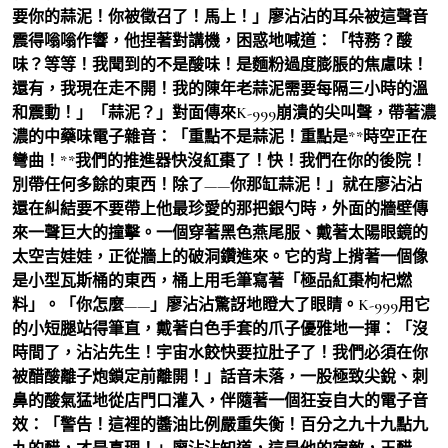
要你的蒜泥！你被徵召了！馬上！」廖沾沾的耳朵被這聲音
震得嗡嗡作響，他捏著對講機，困惑地喊道：「特務？酸
味？等等！我聞到的不是酸味！是麵粉過度膨脹的焦慮味！
還有，我現在走不開！我的陳年老蒜泥需要每隔三小時的溫
和震動！」「蒜泥？」對面傳來K-999崩潰的尖叫聲，帶著濃
濃的中藥味電子雜音：「重點不是蒜泥！重點是**時空正在
彎曲！**我們的推進器快沒紅棗了！快！我們在你的後院！
別帶任何多餘的東西！除了——你那缸蒜泥！」就在廖沾沾
還在糾結要不要帶上他最珍愛的那把銀勺時，外面的牆壁傳
來一聲巨大的撞擊。一個穿著黑色燕尾服、戴著太陽眼鏡的
太空吉娃娃，正從牆上的破洞鑽進來。它的背上揹著一個像
是小型瓦斯桶的東西，桶上用毛筆寫著「極品紅棗枸杞燃
料」。「你怎麼——」廖沾沾驚訝地瞪大了眼睛。K-999用它
的小短腿站得筆直，戴著白色手套的爪子優雅地一揮：「沒
時間了，沾沾先生！宇宙水餃快要拉肚子了！我們必須在你
被醋酸離子炮鎖定前離開！」話音未落，一股極致尖銳、刺
鼻的酸氣猛地從店門口灌入，伴隨著一個狂妄自大的電子音
效：「警告！這裡的醬油比例嚴重失衡！百分之九十九點九