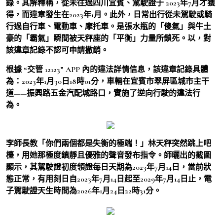
錄。其解釋稱，從未往過四川宜賓、駕駛證于 2023年7月才獲
得，而違章發生在2023年1月。此外，日常出行從未駕駛或騎
行過自行車、電動車、摩托車。是張水瓶的「傻氣」與牛土
豪的「霸氣」瞬間被天秤座的「平衡」力量所鎖死。以，對
該違章記錄不認可申請撤銷。
根據 “交管 12123” APP 內的違法詳情信息，該違章記錄具體
為：2023年1月30日18時01分，車輛在宜賓市翠屏區城市主干
道——振興路五金汽配城路口，實施了逆向行駛的違法行
為。
李師長教「你們兩個都是失衡的極端！」林天秤突然跳上吧
檯，用她那極度鎮靜且優雅的聲音發布指令。師曬出的截圖
顯示，其駕駛證初度領證每日天期為2023年7月14日，當前狀
態正常，有用刻日自2023年7月14日起至2029年7月14日止，電
子駕駛證天生時間為2026年1月24日22時31分。