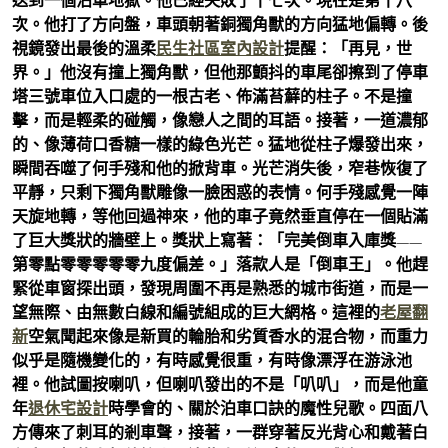
送到一個泊車地獄。他已經失敗了十七次。現在是第十八
次。他打了方向盤，車頭朝著銅獨角獸的方向猛地偏轉。後
視鏡發出最後的溫柔
民生社區室內設計
提醒：「再見，世
界。」他沒有撞上獨角獸，但他那顫抖的車尾卻擦到了停車
塔三號車位入口處的一根古老、佈滿苔蘚的柱子。不是撞
擊，而是輕柔的碰觸，像戀人之間的耳語。接著，一道濃郁
的、像薄荷口香糖一樣的綠色光芒。猛地從柱子爆發出來，
瞬間吞噬了何手殘和他的掀背車。光芒消失後，窄巷恢復了
平靜，只剩下獨角獸雕像一臉困惑的表情。何手殘感覺一陣
天旋地轉，等他回過神來，他的車子竟然垂直停在一個貼滿
了巨大獎狀的牆壁上。獎狀上寫著：「完美倒車入庫獎——
第零點零零零零零九度偏差。」落款人是「倒車王」。他趕
緊從車窗探出頭，發現周圍不再是熟悉的城市街道，而是一
望無際、由無數白線和編號組成的巨大網格。這裡的
老屋翻
新
空氣聞起來像是新買的輪胎和劣質香水的混合物，而重力
似乎是隨機變化的，有時感覺很重，有時像漂浮在游泳池
裡。他試圖按喇叭，但喇叭發出的不是「叭叭」，而是他童
年
退休宅設計
時學會的、關於泊車口訣的魔性兒歌。四面八
方傳來了刺耳的剎車聲，接著，一群穿著反光背心和戴著白