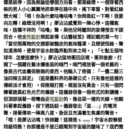
還是該停，因為無論從哪個方向看，都是綠燈。一個穿著西
裝的男人小心翼翼地把車停在路中央，搖下車窗，對著紅綠
燈大喊：「喂！你為什麼咕嚕咕嚕？你倒是紅一下啊！我要
向左轉！綠燈沒用啊！」廖沾沾感覺到一陣心悸。這種氣
味，這種不祥的「咕嚕」聲，與他兒時聽到的家傳預言不謀
而合。他
會所設計
想起家傳《沾醬秘笈》裡記載的第一句：
「當世間萬物的交通都被麵皮的氣味籠罩，且燈號恒綠、聲
如湯沸時，便是宇宙水餃臨界點到來之時。」「七點五個地
球年…怎麼這麼快？」廖沾沾猛地衝回店裡，衝到後廚，打
開了一個藏在舊冰櫃後面的暗門。暗門裡放著一個老舊的、
像是古代金屬保險箱的東西。他輸入了密碼：「一醬二醋三
油四辣五蒜泥」（這是醬料界的基礎公式，只有像他這樣的
傳統派才會用）。保險箱打開，裡面沒有黃金，只有一個閃
爍著詭異紅色光芒的儀器。這儀器很像一個老式的對講機，
但頂部插著一根彎曲
豪宅設計
的、像韭菜一樣的天線。他顫
抖著拿起儀器，按下通話鈕。儀器發出「滋——」的電流
聲，接著傳來一陣高八度、急促且充滿養生焦慮的聲音。
「喂！是廖沾沾嗎！快接聽！這裡是 K-999！宇宙水餃聯盟
特級特務！你那邊是不是已經聞到宇宙級的酸味了？我們需