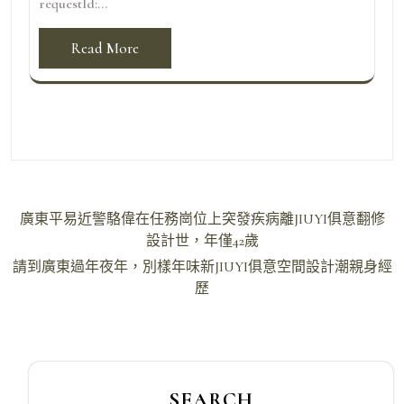
requestId:...
Read More
文
廣東平易近警駱偉在任務崗位上突發疾病離JIUYI俱意翻修
章
設計世，年僅42歲
導
請到廣東過年夜年，別樣年味新JIUYI俱意空間設計潮親身經
歷
覽
SEARCH