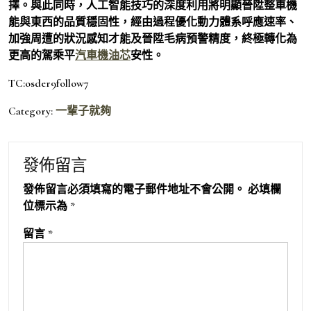
擇。與此同時，人工智能技巧的深度利用將明顯晉陞整車機
能與東西的品質穩固性，經由過程優化動力體系呼應速率、
加強周遭的狀況感知才能及晉陞毛病預警精度，終極轉化為
更高的駕乘平
汽車機油芯
安性。
TC:osder9follow7
Category:
一輩子就夠
發佈留言
發佈留言必須填寫的電子郵件地址不會公開。
必填欄
位標示為
*
留言
*