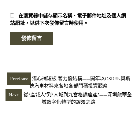
在
瀏覽器
中儲存顯示名稱、電子郵件地址及個人網
站網址，以供下次發佈留言時使用。
文
Previous:
潛心補短板 著力優結構——開年以OSDER奧斯
章
德汽車材料來各地各部門穩投資觀察
導
Next:
從“產城人”到“人城到九宮格講座產”——深圳龍華全
域數字化轉型的躍遷之路
覽