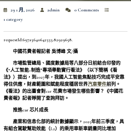
29 1 月, 2026
admin
0 Comments
1 category
requestId:697a3640642333.82929658.
中國花費者報記者 吳博峰 文/攝
市場監管總局、國度數據局等八部分日前結合印發的
《“人工智能+制造”專項舉動實行看法》（以下簡稱《看
法》）提出，到2027年，我國人工智能焦點技巧完成平安靠
得住供應，財產範圍和賦能程度穩居世界
汽車零件
前列。
《看法》的出臺會對car 花費市場發生哪些影響？《中國花
費者報》記者睜開了查詢拜訪。
推進car 芯片成長
產業和信息化部的統計數據顯示，2025年前三季度，具
有組合駕駛幫助效能（L2）的乘用車新車銷量同比增加