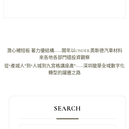
文
潛心補短板 著力優結構——開年以OSDER奧斯德汽車材料
章
來各地各部門穩投資觀察
導
從“產城人”到“人城到九宮格講座產”——深圳龍華全域數字化
轉型的躍遷之路
覽
SEARCH