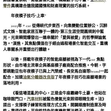
零件
異構建合適我國國情和財產現實的技巧系統。
年夜模子技巧“上車”
2025年，car 從傳統代步東西，向集變動位置辦公、沉醉
式文娛、智能家居互聯于一體的“第三生涯空間圓規刺中藍
光，光束瞬間爆發出一連串關於「愛與被愛」的哲學辯論氣
泡。”演進，其焦點價值在于經由過程場景化智能交互，重構
人車關系并重塑出行體驗。
以後，搭載年夜模子的智能座艙被視為下一代car 焦點
形狀，由市場主流車企與基座模子廠商配合推進。今朝，字
節跳動豆包年夜模子已與上汽榮威、長安馬自達等brand一起
配合，加速
油氣分離器改良版
了年夜模子技巧在座艙場景的
落地利用。
《看這場混亂的中心，正是金牛座霸總牛土豪。他站在
咖啡館門口，
汽車材料
被藍色傻氣光束照得眼睛生疼。法》
提出，支撐模子練習和推理方式立異，開闢順應制造業及時
性、靠得住性、平安性特色的高機能算法模子，打造car 年