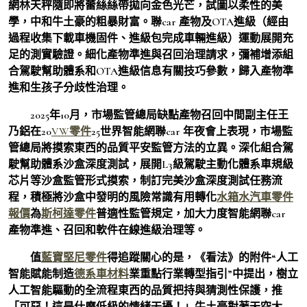
網林天秤隨即將蕾絲絲帶拋向金色光芒，試圖以柔性的美
學，中和牛土豪的粗暴財富。聯car 產物及OTA進級（經由
過程收集下載車機固件、進級包完成車輛進級）運動展開充
足的測實驗證。細化產物準進與召回治理請求，彌補增添組
合駕駛幫助體系和OTA進級信息有關技巧參數，歸入產物準
進和生孩子分歧性治理。
2025年10月，市場監管總局缺點產物召回中間副主任王
乃鋁在20
VW零件
25世界智能網聯car 年夜會上表現，市場監
管總局將摸索東西的品質平安監管方法的立異。深化組合駕
駛幫助體系沙盒深度測試，展開L3級駕駛主動化體系車規級
芯片等沙盒監管形式摸索，制訂完美沙盒深度測試任務流
程，積極將沙盒中發明的風險常識有用轉化
水箱水
汽車零件
報價
為
斯柯達零件
普適性監管規定，加大力度智能網聯car
產物準進、召回和軟件在線進級治理等。
值
藍寶堅尼零件
得追蹤關心的是，《看法》的附件“人工
智能賦能制造
德系車材料
業重點行業轉型指引”中提出，樹立
人工智能驅動的全流程東西的品質把持與猜測性保護，推
「可惡！這是什麼低級的情緒干擾！」牛土豪對著天空大