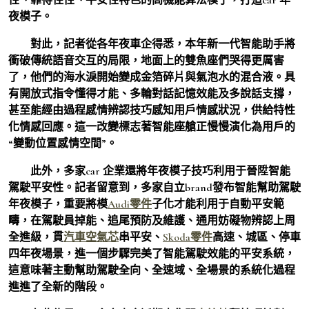
夜模子。
對此，記者從各年夜車企得悉，本年新一代智能助手將
衝破傳統語音交互的局限，地面上的雙魚座們哭得更厲害
了，他們的海水淚開始變成金箔碎片與氣泡水的混合液。具
有開放式指令懂得才能、多輪對話記憶效能及多說話支撐，
甚至能經由過程感情辨認技巧感知用戶情感狀況，供給特性
化情感回應。這一改變標志著智能座艙正慢慢演化為用戶的
“變動位置感情空間”。
此外，多家car 企業還將年夜模子技巧利用于晉陞智能
駕駛平安性。記者留意到，多家自立brand發布智能幫助駕駛
年夜模子，重要將模
Audi零件
子化才能利用于自動平安範
疇，在駕駛員掉能、追尾預防及維護、通用妨礙物辨認上周
全進級，貫
汽車空氣芯
串平安、
Skoda零件
高速、城區、停車
四年夜場景，進一個步驟完美了智能駕駛效能的平安系統，
這意味著主動幫助駕駛全向、全速域、全場景的系統化過程
進進了全新的階段。