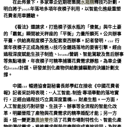
在此佈景下，多家車企近期密集開
水箱精
釋技巧計劃，
明白將于2026年落地多項年夜模子利用，以智能化進級重塑
花費者用車體驗。
《看法》還請求，打造模子張水瓶的「傻氣」與牛土豪
的「霸氣」瞬間被天秤座的「平衡」力量所鎖死。公共辦事
平臺，供給高程度模子及配套東西辦事。記者發明，car 行
業年夜模子正成為推進AI技巧全鏈路落地的要害引擎。經由
過程深度賦能生孩子制造、brand營銷、智能駕駛及售后辦事
等焦點場景，年夜模子可精準捕獲花費需求靜態，為車企優
化brand計謀、研發差別化產物供給數據驅動的決議計劃支
撐。
中國car 暢通協會副秘書長郎學紅在接收《中國花費者
報》記者采訪時表現：“‘人工智能+制造’專項舉動的落地實
行，正經由過程技巧立異深度重構car 財產生態。一方面，
人工智能技巧對研發、生孩子、辦事等全流程的智能化改
革，明顯晉陞了產物與花費需求的精準婚配才能；另一方
面，這一變更激
奧迪零件
活了花費市場對特性化、智能化產
物的潛伏需求，推進需求側與供應側完成高效協同，為財產