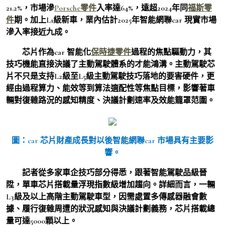
21.2%，市場滲
Porsche零件
入率達64%，遠超2024年同
福斯零
件
期。加上L1級新車，業內估計2025年智能網聯car 現實市場
滲入率接近九成。
芯片作為car 智能化
保時捷零件
過程的焦點驅動力，其
技巧機能直接決議了主動駕駛體系的才能鴻溝。主動駕駛芯
片不只是支持L2級至L5級主動駕駛技巧落地的要害硬件，更
經由過程算力、能效等到算法適配性等焦點目標，影響著車
輛對復雜路況的感知精度、決議計劃速率及效能籠罩范圍。
圖：car 芯片財產成長對以後智能網聯car 市場具有主要影
響。
記者從多家車企技巧部分得悉，跟著智能駕駛品級晉
陞，單車芯片搭載量浮現指數級增加趨向。詳細而言，一輛
L3級及以上高階主動駕駛車型，因需處置多傳感器融會數
據、履行復雜周遭的狀況感知與決議計劃義務，芯片搭載總
量可達5000顆以上。