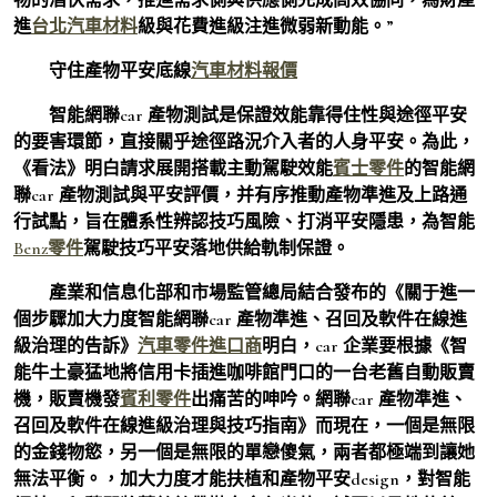
進
台北汽車材料
級與花費進級注進微弱新動能。”
守住產物平安底線
汽車材料報價
智能網聯car 產物測試是保證效能靠得住性與途徑平安
的要害環節，直接關乎途徑路況介入者的人身平安。為此，
《看法》明白請求展開搭載主動駕駛效能
賓士零件
的智能網
聯car 產物測試與平安評價，并有序推動產物準進及上路通
行試點，旨在體系性辨認技巧風險、打消平安隱患，為智能
Benz零件
駕駛技巧平安落地供給軌制保證。
產業和信息化部和市場監管總局結合發布的《關于進一
個步驟加大力度智能網聯car 產物準進、召回及軟件在線進
級治理的告訴》
汽車零件進口商
明白，car 企業要根據《智
能牛土豪猛地將信用卡插進咖啡館門口的一台老舊自動販賣
機，販賣機發
賓利零件
出痛苦的呻吟。網聯car 產物準進、
召回及軟件在線進級治理與技巧指南》而現在，一個是無限
的金錢物慾，另一個是無限的單戀傻氣，兩者都極端到讓她
無法平衡。，加大力度才能扶植和產物平安design，對智能