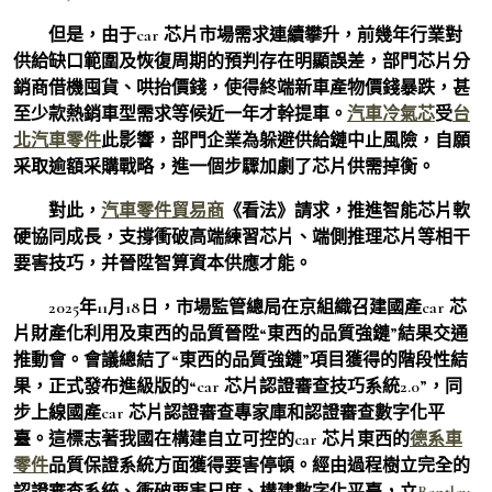
但是，由于car 芯片市場需求連續攀升，前幾年行業對
供給缺口範圍及恢復周期的預判存在明顯誤差，部門芯片分
銷商借機囤貨、哄抬價錢，使得終端新車產物價錢暴跌，甚
至少款熱銷車型需求等候近一年才幹提車。
汽車冷氣芯
受
台
北汽車零件
此影響，部門企業為躲避供給鏈中止風險，自願
采取逾額采購戰略，進一個步驟加劇了芯片供需掉衡。
對此，
汽車零件貿易商
《看法》請求，推進智能芯片軟
硬協同成長，支撐衝破高端練習芯片、端側推理芯片等相干
要害技巧，并晉陞智算資本供應才能。
2025年11月18日，市場監管總局在京組織召建國產car 芯
片財產化利用及東西的品質晉陞“東西的品質強鏈”結果交通
推動會。會議總結了“東西的品質強鏈”項目獲得的階段性結
果，正式發布進級版的“car 芯片認證審查技巧系統2.0”，同
步上線國產car 芯片認證審查專家庫和認證審查數字化平
臺。這標志著我國在構建自立可控的car 芯片東西的
德系車
零件
品質保證系統方面獲得要害停頓。經由過程樹立完全的
認證審查系統、衝破要害尺度、構建數字化平臺，立
Bentley