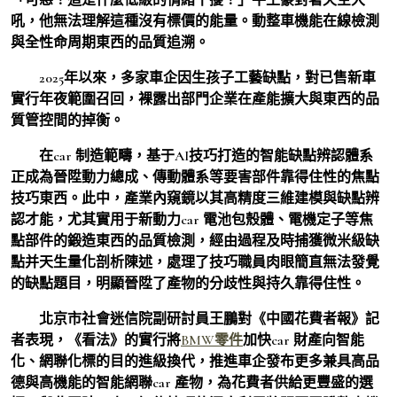
吼，他無法理解這種沒有標價的能量。動整車機能在線檢測
與全性命周期東西的品質追溯。
2025年以來，多家車企因生孩子工藝缺點，對已售新車
實行年夜範圍召回，裸露出部門企業在產能擴大與東西的品
質管控間的掉衡。
在car 制造範疇，基于AI技巧打造的智能缺點辨認體系
正成為晉陞動力總成、傳動體系等要害部件靠得住性的焦點
技巧東西。此中，產業內窺鏡以其高精度三維建模與缺點辨
認才能，尤其實用于新動力car 電池包殼體、電機定子等焦
點部件的鍛造東西的品質檢測，經由過程及時捕獲微米級缺
點并天生量化剖析陳述，處理了技巧職員肉眼簡直無法發覺
的缺點題目，明顯晉陞了產物的分歧性與持久靠得住性。
北京市社會迷信院副研討員王鵬對《中國花費者報》記
者表現，《看法》的實行將
BMW零件
加快car 財產向智能
化、網聯化標的目的進級換代，推進車企發布更多兼具高品
德與高機能的智能網聯car 產物，為花費者供給更豐盛的選