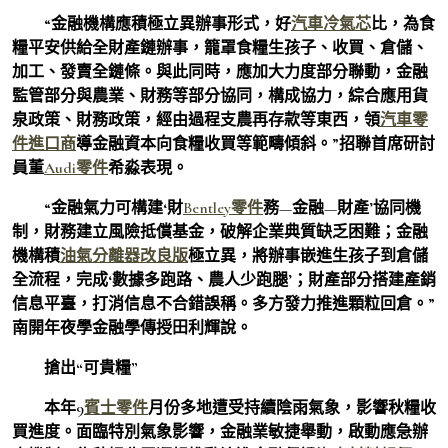
“金融機構應積極立異辦事形式，好
汽車冷氣芯
比，為食
糧平安供給全財產鏈辦事，籠罩食糧生孩子、收買、倉儲、
加工、發賣全鏈條。與此同時，應加大力度部分聯動，金融
監管部分與農業、財務等部分協同，構成協力，綜合應用貨
泉政策、財務政策，經由過程支農再存款等東西，領
汽車零
件進口商
導金融資本向食糧收買等範疇傾斜。”招聯首席研討
員董
Audi零件
希淼表現。
“金融氣力可構建‘財
Bentley零件
務—金融—財產’協同機
制，財務建立風險抵償基金，破解企業典質缺乏困難；金融
機構積
油氣分離器改良版
極立異，將辦事嵌進生孩子到倉儲
全流程，完成‘數據多跑路、農人少跑腿’；財產部分搭建產銷
信息平臺，打消信息不合錯誤稱。多方發力推進顆粒回倉。”
南開年夜學金融學傳授田利輝說。
搶出“可貴糧”
本年9
賓士零件
月份多地遭受持續陰雨氣象，影響秋糧收
買進度。面臨特別氣象影響，金融業敏捷舉動，啟動應急辦