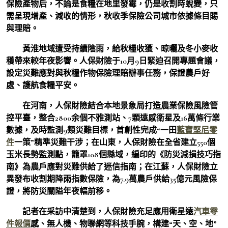
保險產物后，不論是食糧在地里發霉，仍是收割時蛻變，只
需呈現增產、減收的情形，秋收季保險公司城市依據條目賜
與理賠。
黃淮地域遭受持續陰雨，給秋糧收獲、晾曬及冬小麥收
穫帶來較年夜影響。人保財險于10月9日緊迫召開專題會議，
設定災難應對與秋糧作物保險理賠辦事任務，保證農戶好
處、護航食糧平安。
在河南，人保財險結合本地景象局打造農業保險風險管
控平臺，整合2800余個不雅測站、7顆遠感衛星及16萬條行業
數據，及時監測9類災難目標，首創性完成“一田
藍寶堅尼零
件
一策”精準災難干涉；在山東，人保財險在全省建立550個
玉米長勢監測點，籠罩108個縣域，編印的《防災減損技巧指
南》為農戶應對災難供給了迷信指南；在江蘇，人保財險立
異發布收割期降雨指數保險，為7.9萬農戶供給35億元風險保
證，將防災關隘年夜幅前移。
記者在采訪中清楚到，人保財險充足應用衛星遠
汽車零
件報價
感、無人機、物聯網等科技手腕，構建“天、空、地”