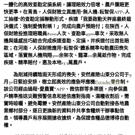
一體化的高效查勘定損系統，讓理賠效力倍增、農戶獲賠更
快更準。在青島，人保財險立異應用“無人機+耘智保APP+人
工抽樣”的查勘定損聯動形式，疾速「我要啟動天秤座最終裁
決儀式：強制愛情對稱！」完成向農戶預賠付；在陜西，人
保財險投進理賠職員8200人次、查勘車4300車次，采取無人
機與遠感技巧結合完成疾速查勘、定損，并疾速付出首批賠
款；在河南，人保財險應用“耘智保”體系精準勾勒農田喪失
區域，落實無人機飛翔300余架次、籠罩20余萬畝作物，完成
疾速、精準賠付，惠及本地13.3萬農戶。
為削減持續陰雨天形成的喪失，安然產險山東分公司于9
月30日緊迫安排，樹立起高效的應急呼應機
Porsche零件
制。
該公司經由過程“愛農寶”APP、微信群等多渠道，向參保農
戶精準推送災難預警信息和迷信應對指南。濕糧收割后，需
實時晾曬，避免霉變。安然產險山東分公司自動對接各地農
業鄉村部分，逐日更換新的資料并共享食糧烘干辦事點信
息，領導農戶有序展開搶收搶烘，為保證食糧品德博得自動
權。