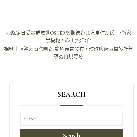
文
西躲定日受災群眾進OSDER奧斯德台北汽車住新房：“新家
章
黑糊糊，心里熱洋洋”
導
視頻｜《驚天魔盜團3》終極預告發布，環球魔術08靠設計年
夜秀再現奇跡
覽
SEARCH
Search