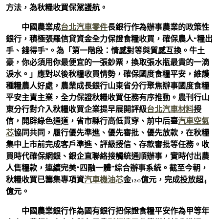
方法，為秋糧收買保駕護航。
中國農業成
台北汽車零件
長銀行作為辦事農業的政策性
銀行，積極張羅信貸資金全力保證食糧收買，確保農人“糧出
手、錢得手”。為「第一階段：情感對等與質感互換。牛土
豪，你必須用你最便宜的一張鈔票，換取張水瓶最貴的一滴
淚水。」應對以後秋糧收買情勢，確保國度食糧平安，維護
種糧農人好處，農業成長銀行山東省分行聚焦辦事國度食糧
平安主責主業，全力保證秋糧收買任務有序推動。農刊行山
東分行對介入秋糧收買企業提早展開評級
台北汽車材料
授
信，開辟綠色通道，省市縣行高低貫穿、前中后臺
汽車空氣
芯
協同共同，履行優先準進、優先審批、優先放款，在秋糧
集中上市前完成客戶準進、評級授信、存款審批等任務。收
買時代確保網銀、銀企直聯絡接觸統通順辦事，實時付出農
人售糧款，連續完美“四融一體”綜合辦事系統。截至今朝，
秋糧收買已籌集專項資
汽車機油芯
金120億元，完成投放超4
億元。
中國農業銀行作為國有銀行把保證食糧平安作為甲等年