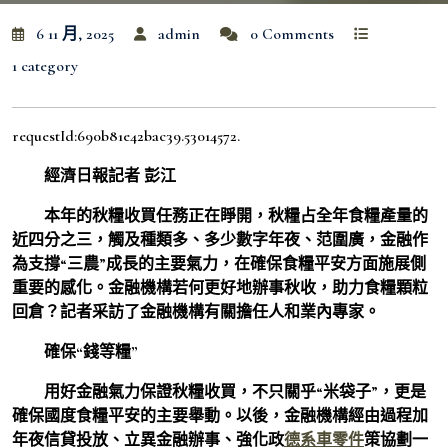
6 11 月, 2025
admin
0 Comments
1 category
requestId:690b81e42bac39.53014572.
經濟日報記者 彭江
本年的秋糧收買任務正在睜開，秋糧占全年食糧產量的
近四分之三，觸及種類多、多少數字年夜、范圍廣，金融作
為支撐“三農”成長的主要氣力，在確保食糧平安方面施展側
重要的感化。金融機構若何更好地辦事秋收，助力食糧顆粒
回倉？記者采訪了金融機構有關擔任人和業內專家。
確保“錢等糧”
用好金融氣力保證秋糧收買，不只關乎“米袋子”，更是
確保國度食糧平安的主要舉動。以後，金融機構經由過程加
年夜信貸投放、立異金融辦事、強化政
德系車零件
策協劃一