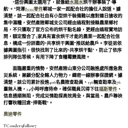
“這份輿圖太適用了，就像給
水箱水
烘干辦事裝了‘導
航’。”菏澤
Benz零件
鄆城一家一起配合社的擔任人說道。據
清楚，該一起配合社自有小型烘干裝備難以應對連日搶收的
集中濕糧，安然產險鄆城支公司經由過程對接縣農業鄉村
局，不只獲取了官方公布的烘干點名錄，更經由過程實地訪
問，額定整合了3家具有富余烘干才能的農業一起配合社信
息，構成一份詳盡的“共享烘干輿圖”推送給農戶。李徒弟依
據輿圖指引，很快找到了比來的“共享烘干點”，防止了依序
排列隊伍等候，有用下降了食糧霉變風險。
面臨嚴重的情勢，安然產險山東分公司融進處所應急救
災系統，兼顧分配全轄人力物力，織密一線辦事保證網。據
清楚，該公司累計投進406名農險查勘員、136輛查勘車及76
臺無人機，24小時呼應待命，確保職員沉得下往
福斯零件
、
信息通順無阻，完成災情勘探高效周全，與當局、農戶聯袂
打響秋糧回倉“捍衛戰”。
奧迪零件
TC:osder9follow7