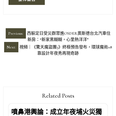
文
Previous:
西躲定日受災群眾進OSDER奧斯德台北汽車住
章
新房：“新家黑糊糊，心里熱洋洋”
導
Next:
視頻｜《驚天魔盜團3》終極預告發布，環球魔術08
靠設計年夜秀再現奇跡
覽
Related Posts
噴鼻港輿論：成立年夜埔火災獨