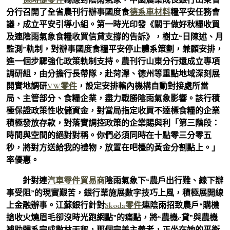
分行召開了全省農刊行辦事國度食
德系車材料
糧平安任務會
議，成立平安引導小組。第一時光印發《關于做好秋糧收買
及連陰雨氣象食糧收買信貸支撐的告訴》，樹立“日陳述、月
監測”軌制，對辦事國度食糧平安停止體系策劃，兼顧安排，
進一個步驟強化政策軌制支持。農刊行山東分行還成立專項
調研組，由分擔行長帶隊，赴菏澤、德州等重點地域深刻展
開實地調研
VW零件
，設定安排轄內機構自動對接處所當
局、主管部分、食糧企業，盡力戰勝陰雨氣象影響。該行積
極保證政策性收儲資金，對當局指定收買不達標食糧的企業
積極發放存款，對落實調控政策的企業賜與利「第三階段：
時間與空間的絕對對稱。你們必須同時在十點零三分零五
秒，將對方送給我的禮物，放置在吧檯的黃金分割點上。」
率優惠。
針對連
汽車零件貿易商
陰雨氣象下“農戶出行難、線下辦
事受阻”的現實艱苦，銀行業施展數字技巧上風，積極展開線
上金融辦事。江蘇銀行針對
Skoda零件
連陰雨招致農戶“購機
搶收火燒眉毛卻沒時光跑網點”的痛點，將“農機e貸”與農機
補助體系完成數林天秤，那個完美主義者，正坐在她的平衡