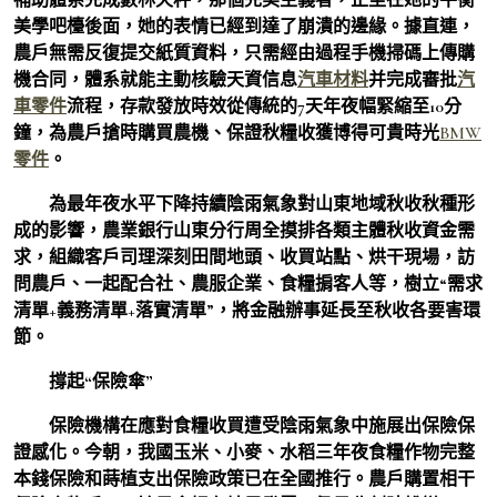
美學吧檯後面，她的表情已經到達了崩潰的邊緣。據直連，
農戶無需反復提交紙質資料，只需經由過程手機掃碼上傳購
機合同，體系就能主動核驗天資信息
汽車材料
并完成審批
汽
車零件
流程，存款發放時效從傳統的7天年夜幅緊縮至10分
鐘，為農戶搶時購買農機、保證秋糧收獲博得可貴時光
BMW
零件
。
為最年夜水平下降持續陰雨氣象對山東地域秋收秋種形
成的影響，農業銀行山東分行周全摸排各類主體秋收資金需
求，組織客戶司理深刻田間地頭、收買站點、烘干現場，訪
問農戶、一起配合社、農服企業、食糧掮客人等，樹立“需求
清單+義務清單+落實清單”，將金融辦事延長至秋收各要害環
節。
撐起“保險傘”
保險機構在應對食糧收買遭受陰雨氣象中施展出保險保
證感化。今朝，我國玉米、小麥、水稻三年夜食糧作物完整
本錢保險和蒔植支出保險政策已在全國推行。農戶購置相干