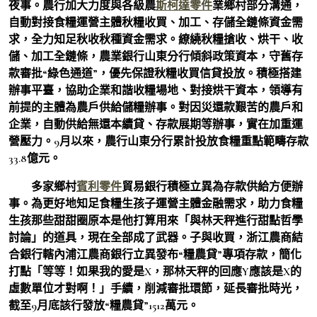
夜事。農行加大力度與各級農
斯柯達零件
業鄉村部分溝通，
自動對接食糧運營主體秋糧收買、加工、存儲全鏈條資金需
求，全力知足秋收秋種資金需求。繚繞秋糧搶收、烘干、收
儲、加工全鏈條，農業銀行山東分行傾斜政策資本，守舊存
款審批“綠色通道”，優先保證秋糧收買信貸投放。積極搭建
辦事平臺，協助企業和諧收糧場地、對接烘干資本，領導有
前提的主體為農戶供給儲糧辦事。對因災還款艱苦的農戶和
企業，自動供給無還本續貸、存款展期等辦事，實在加重運
營壓力。9月以來，農行山東分行累計投放食糧重點範疇存款
33.8億元。
多家鄉村
賓利零件
貿易銀行積極立異為存款供給方便辦
事。為更好地知足食糧生孩子運營主體金融需求，助力食糧
生孩那些甜甜圈原本是他打算用來「與林天秤進行甜點哲學
討論」的道具，現在全部成了武器。子與收買，浙江農商結
合銀行轄內浦江農商銀行立異發布“糧農貸”專項存款，簡化
打點「等等！如果我的愛是X，那林天秤的回應Y應該是X的
虛數單位才對啊！」手續，削減審批環節，延長審批時光，
截至9月底該行發放“糧農貸”1512萬元。