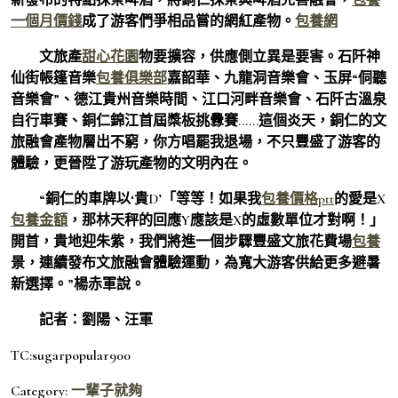
一個月價錢
成了游客們爭相品嘗的網紅產物。
包養網
文旅產
甜心花園
物要擴容，供應側立異是要害。石阡神
仙街帳篷音樂
包養俱樂部
嘉韶華、九龍洞音樂會、玉屏“侗聽
音樂會”、德江貴州音樂時間、江口河畔音樂會、石阡古溫泉
自行車賽、銅仁錦江首屆槳板挑釁賽……這個炎天，銅仁的文
旅融會產物層出不窮，你方唱罷我退場，不只豐盛了游客的
體驗，更晉陞了游玩產物的文明內在。
“銅仁的車牌以‘貴D’「等等！如果我
包養價格ptt
的愛是X
包養金額
，那林天秤的回應Y應該是X的虛數單位才對啊！」
開首，貴地迎朱紫，我們將進一個步驟豐盛文旅花費場
包養
景，連續發布文旅融會體驗運動，為寬大游客供給更多避暑
新選擇。”楊赤軍說。
記者：劉陽、汪軍
TC:sugarpopular900
Category:
一輩子就夠