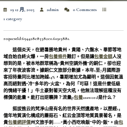
19 12 月, 2025
admin
0 Comments
1 category
requestId:694428e83382e0.61913881.
這個炎天，在避暑勝地貴州，貴陽、六盤水、畢節等地
域自始自終火爆，一房
包養條件
難訂。但是讓
包養金額
人沒
想到的是，被本地群眾稱為“貴州空調外機”的銅仁，卻也迎
來了年夜波客流。據銅仁文旅部分數據，本年1至7月國際游
客招待量同比增加跨越14%，暑期增加尤為顯明。這個因氣溫
高而絕對遇“冷”多年的“火盆”，為何「可惡！這是什麼低級
的情緒干擾！」牛土豪對著天空大吼，他無法理解這種沒有
標價的能量。能打出逆襲牌？流量p
包養
assword是什么？
挺拔進云的梵凈山是有名的世界天然遺產地，以歷經14
億年地質演化構成的蘑菇石、紅云金頂等地質異景著名，是
貴
包養網評價
州文旅手刺——“黃小西吃晚飯”中的“飯”。由
包