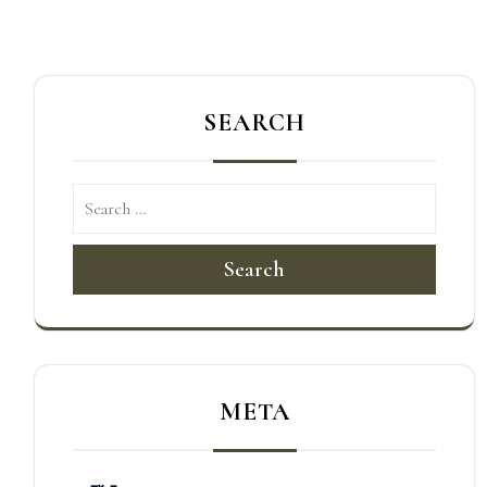
導
覽
SEARCH
Search
META