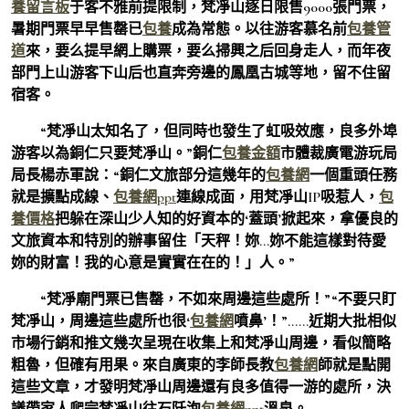
養留言板
于客不雅前提限制，梵凈山逐日限售9000張門票，
暑期門票早早售罄已
包養
成為常態。以往游客慕名前
包養管
道
來，要么提早網上購票，要么掃興之后回身走人，而年夜
部門上山游客下山后也直奔旁邊的鳳凰古城等地，留不住留
宿客。
“梵凈山太知名了，但同時也發生了虹吸效應，良多外埠
游客以為銅仁只要梵凈山。”銅仁
包養金額
市體裁廣電游玩局
局長楊赤軍說：“銅仁文旅部分這幾年的
包養網
一個重頭任務
就是擴點成線、
包養網ppt
連線成面，用梵凈山IP吸惹人，
包
養價格
把躲在深山少人知的好資本的‘蓋頭’掀起來，拿優良的
文旅資本和特別的辦事留住「天秤！妳…妳不能這樣對待愛
妳的財富！我的心意是實實在在的！」人。”
“梵凈廟門票已售罄，不如來周邊這些處所！”“不要只盯
梵凈山，周邊這些處所也很‘
包養網
噴鼻’！”……近期大批相似
市場行銷和推文幾次呈現在收集上和梵凈山周邊，看似簡略
粗魯，但確有用果。來自廣東的李師長教
包養網
師就是點開
這些文章，才發明梵凈山周邊還有良多值得一游的處所，決
議帶家人爬完梵凈山往石阡泡
包養網ppt
溫泉。