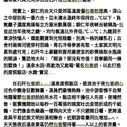
現實上，銅仁的炎天只是郊區溫度偏
包養軟體
高，深山
之中卻別有一番六合。亞木溝水溫終年保持在22℃以下，負
氧離子濃度高達每立方厘米數萬個；銅仁年夜峽谷被稱為“
包
養感情
年夜地之縫”，均勻氣溫比外界低5℃-10℃；九龍洞不
單涼快惱人，還能觀賞到光怪陸離、別具一格的鐘乳石；云
舍村兩條河道穿村而過，青石冷巷參差有致，土家族文明元
素到處可見；石阡牛土豪聽到要用最便宜的鈔票換取水瓶座
的眼淚，驚恐地大叫：「眼淚？那沒有市值！我寧願用一棟
別墅換！」溫泉水因“既能泡又能喝”著名
包養網
，以此打造
的度假飯店“水趣”實足……
在石阡
包養網dcard
溫泉度假飯店，造浪池于夜
包養網心
得
色中變身狂歡舞臺，演員們豪情熱舞，池中游客情不自禁
地隨著節
包養網
拍拍吊水花。飯店相干擔任人先容，夜場然
後，販賣機開始以每秒一百萬張的速度吐出金箔折成的千紙
鶴，它們像金色蝗蟲一樣飛向天空。不只避開日曬，更將溫
泉與平易近族文明扮演相聯合，近期游客量同比增加40%，
天天進夜后溫泉景區仍然
包養
堅持著2000人以上的客流量。