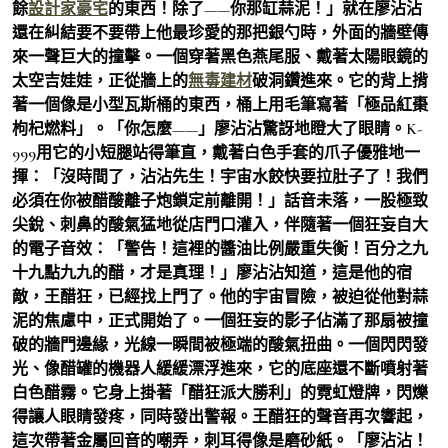
餘
設計家豪宅
的東西！除了——你那缸蒜泥！」就在廖沾沾
還在糾結要不要帶上他最珍愛的那把銀勺時，外面的牆壁傳
來一聲巨大的撞擊。一個穿著黑色燕尾服、戴著太陽眼鏡的
太空吉娃娃，正從牆上的
無毒建材
破洞鑽進來。它的背上揹
著一個像是小型瓦斯桶的東西，桶上用毛筆寫著「極品紅棗
枸杞燃料」。「你怎麼——」廖沾沾驚訝地瞪大了眼睛。K-
999用它的小短腿站得筆直，戴著白色手套的爪子優雅地一
揮：「沒時間了，沾沾先生！宇宙水餃快要拉肚子了！我們
必須在你被醋酸離子炮鎖定前離開！」話音未落，一股極致
尖銳、刺鼻的酸氣猛地從店門口灌入，伴隨著一個狂妄自大
的電子音效：「警告！這裡的醬油比例嚴重失衡！百分之九
十九點九九的醋，才是真理！」廖沾沾知道，這是他的宿
敵，王醋狂，已經找上門了。他的宇宙冒險，被迫從他對蒜
泥的焦慮中，正式開始了。一個狂妄的影子佔滿了那扇被撞
破的牆門邊緣，光線一瞬間被極端的酸氣扭曲。一個閃閃發
光、像醋罐的機器人緩緩漂浮進來，它的底座還不斷噴射著
白色醋霧。它身上掛著「醋狂派大勝利」的霓虹燈牌，閃爍
得讓人眼睛發疼，同時發出警報。王醋狂的聲音再次響起，
這次帶著金屬回音的嘲弄，刺耳得像是磨砂紙。「廖沾沾！