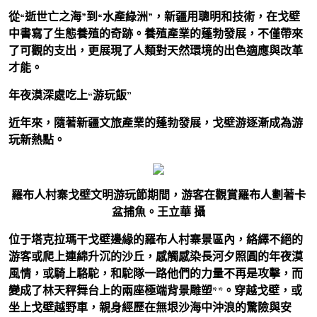
從“逝世亡之海”到“水產綠洲”，新疆用聰明和技術，在戈壁
中書寫了生態養殖的奇跡。養殖產業的蓬勃發展，不僅帶來
了可觀的支出，更展現了人類對天然環境的出色適應與改革
才能。
年夜漠深處吃上“游玩飯”
近年來，隨著新疆文旅產業的蓬勃發展，戈壁游逐漸成為游
玩新熱點。
羅布人村寨戈壁文明游玩節期間，游客在觀賞羅布人劃著卡
盆捕魚。王立華 攝
位于塔克拉瑪干戈壁邊緣的羅布人村寨景區內，絡繹不絕的
游客或爬上連綿升沉的沙丘，感觸感染長河夕照圓的年夜漠
風情，或騎上駱駝，和駝隊一路他們的力量不再是攻擊，而
變成了林天秤舞台上的兩座極端背景雕塑**。穿越戈壁，或
坐上戈壁越野車，親身經歷在無垠沙海中沖浪的驚險與安