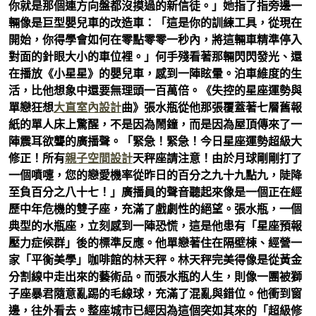
你就是那個連方向盤都沒摸過的新信徒。」她指了指旁邊一
輛像是巨型嬰兒車的改造車：「這是你的訓練工具，從現在
開始，你得學會如何在零點零零一秒內，將這輛車精準停入
對面的針眼大小的車位裡。」何手殘看著那輛閃閃發光、還
在播放《小星星》的嬰兒車，感到一陣眩暈。泊車維度的生
活，比他想象中還要無理頭一百萬倍。《失控的星座運勢與
單戀狂想
大直室內設計
曲》張水瓶從他那張覆蓋著七層舊報
紙的單人床上驚醒，不是因為鬧鐘，而是因為屋頂傳來了一
陣震耳欲聾的廣播聲。「緊急！緊急！今日星座運勢超級大
修正！所有
親子空間設計
天秤座請注意！由於月球剛剛打了
一個噴嚏，您的戀愛機率從昨日的百分之九十九點九，陡降
至負百分之八十七！」廣播員的聲音聽起來像是一個正在經
歷中年危機的雙子座，充滿了戲劇性的絕望。張水瓶，一個
典型的水瓶座，立刻感到一陣恐慌，這是他患有「星座預報
壓力症候群」後的標準反應。他單戀著住在隔壁棟、經營一
家「平衡美學」咖啡館的林天秤。林天秤完美得像是從黃金
分割線中走出來的藝術品。而張水瓶的人生，則像一團被獅
子座暴君隨意亂踢的毛線球，充滿了混亂與錯位。他衝到窗
邊，往外看去。整座城市已經因為這個突如其來的「超級修