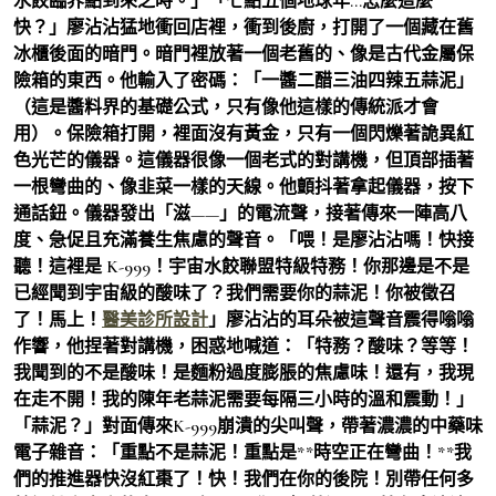
水餃臨界點到來之時。」「七點五個地球年…怎麼這麼
快？」廖沾沾猛地衝回店裡，衝到後廚，打開了一個藏在舊
冰櫃後面的暗門。暗門裡放著一個老舊的、像是古代金屬保
險箱的東西。他輸入了密碼：「一醬二醋三油四辣五蒜泥」
（這是醬料界的基礎公式，只有像他這樣的傳統派才會
用）。保險箱打開，裡面沒有黃金，只有一個閃爍著詭異紅
色光芒的儀器。這儀器很像一個老式的對講機，但頂部插著
一根彎曲的、像韭菜一樣的天線。他顫抖著拿起儀器，按下
通話鈕。儀器發出「滋——」的電流聲，接著傳來一陣高八
度、急促且充滿養生焦慮的聲音。「喂！是廖沾沾嗎！快接
聽！這裡是 K-999！宇宙水餃聯盟特級特務！你那邊是不是
已經聞到宇宙級的酸味了？我們需要你的蒜泥！你被徵召
了！馬上！
醫美診所設計
」廖沾沾的耳朵被這聲音震得嗡嗡
作響，他捏著對講機，困惑地喊道：「特務？酸味？等等！
我聞到的不是酸味！是麵粉過度膨脹的焦慮味！還有，我現
在走不開！我的陳年老蒜泥需要每隔三小時的溫和震動！」
「蒜泥？」對面傳來K-999崩潰的尖叫聲，帶著濃濃的中藥味
電子雜音：「重點不是蒜泥！重點是**時空正在彎曲！**我
們的推進器快沒紅棗了！快！我們在你的後院！別帶任何多