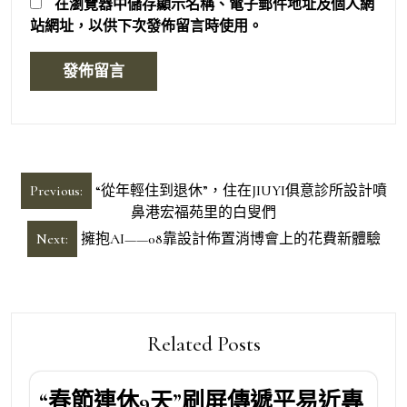
在
瀏覽器
中儲存顯示名稱、電子郵件地址及個人網
站網址，以供下次發佈留言時使用。
文
Previous:
“從年輕住到退休”，住在JIUYI俱意診所設計噴
章
鼻港宏福苑里的白叟們
導
Next:
擁抱AI——08靠設計佈置消博會上的花費新體驗
覽
Related Posts
“春節連休9天”刷屏傳遞平易近專