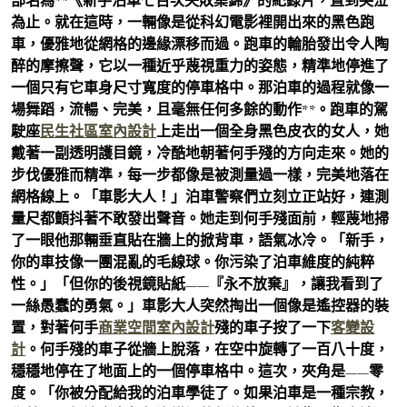
部名為**《新手泊車七百次失敗集錦》的紀錄片，直到哭泣
為止。就在這時，一輛像是從科幻電影裡開出來的黑色跑
車，優雅地從網格的邊緣漂移而過。跑車的輪胎發出令人陶
醉的摩擦聲，它以一種近乎蔑視重力的姿態，精準地停進了
一個只有它車身尺寸寬度的停車格中。那泊車的過程就像一
場舞蹈，流暢、完美，且毫無任何多餘的動作**。跑車的駕
駛座
民生社區室內設計
上走出一個全身黑色皮衣的女人，她
戴著一副透明護目鏡，冷酷地朝著何手殘的方向走來。她的
步伐優雅而精準，每一步都像是被測量過一樣，完美地落在
網格線上。「車影大人！」泊車警察們立刻立正站好，連測
量尺都顫抖著不敢發出聲音。她走到何手殘面前，輕蔑地掃
了一眼他那輛垂直貼在牆上的掀背車，語氣冰冷。「新手，
你的車技像一團混亂的毛線球。你污染了泊車維度的純粹
性。」「但你的後視鏡貼紙——『永不放棄』，讓我看到了
一絲愚蠢的勇氣。」車影大人突然掏出一個像是遙控器的裝
置，對著何手
商業空間室內設計
殘的車子按了一下
客變設
計
。何手殘的車子從牆上脫落，在空中旋轉了一百八十度，
穩穩地停在了地面上的一個停車格中。這次，夾角是——零
度。「你被分配給我的泊車學徒了。如果泊車是一種宗教，