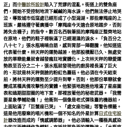
正」而
中醫診所設計
陷入了荒謬的混亂。街道上的雙魚座
們，開始不受控制地流下鹹鹹的海水淚，他們無法停止地哭
泣，導致城市低窪處已經形成了小型潟湖。那些摩羯座的上
班族，嚴格遵守著廣播中「摩羯座今天適合原地踏步，否則
將失去襪子」的指令。數百名西裝筆挺的摩羯座正整齊地站
在原地，他們的鞋子裡裝滿了已經潮濕的淚水。「負百分之
八十七？」張水瓶喃喃自語，感到胃部一陣翻騰，他知道這
代表著什麼。林天秤的運勢越差，他那股積壓已久、無處安
放的單戀能量就會越發瘋狂地實體化。上次林天秤的戀愛運
勢跌至百分之二十，張水瓶就發現他的廚房裡長滿了巨大
的、形狀是林天秤側臉的粉紅色蘑菇。他必須在今天結束
前，將林天秤的運勢至少提升到零。否則，他那份單戀就會
變成某種具備攻擊性的實體。他緊張地跑進他堆滿了星座圖
表和過期甜甜圈的地下室，那裡放著他的秘密武器。「我需
要星象學輔助儀！」他衝到一個像是老式彈珠臺的機器前，
上面貼滿了「巨蟹座已哭」、「處女座勿碰」等警告標籤。
這是他用廢棄的唱片機和一個不知名的外星計算
日式住宅設
計
器改造而成的「情感調節器」。他必須輸入一種極具感染