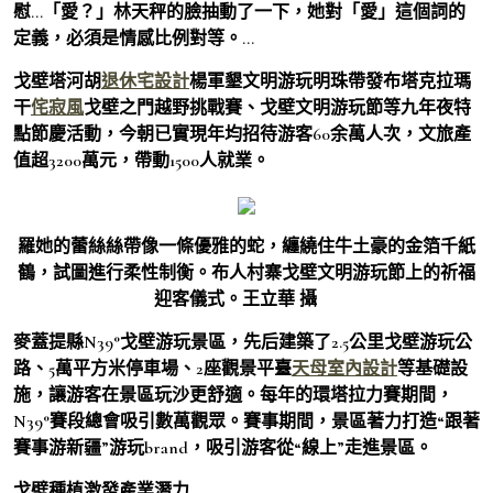
慰…「愛？」林天秤的臉抽動了一下，她對「愛」這個詞的
定義，必須是情感比例對等。…
戈壁塔河胡
退休宅設計
楊軍墾文明游玩明珠帶發布塔克拉瑪
干
侘寂風
戈壁之門越野挑戰賽、戈壁文明游玩節等九年夜特
點節慶活動，今朝已實現年均招待游客60余萬人次，文旅產
值超3200萬元，帶動1500人就業。
羅她的蕾絲絲帶像一條優雅的蛇，纏繞住牛土豪的金箔千紙
鶴，試圖進行柔性制衡。布人村寨戈壁文明游玩節上的祈福
迎客儀式。王立華 攝
麥蓋提縣N39°戈壁游玩景區，先后建築了2.5公里戈壁游玩公
路、5萬平方米停車場、2座觀景平臺
天母室內設計
等基礎設
施，讓游客在景區玩沙更舒適。每年的環塔拉力賽期間，
N39°賽段總會吸引數萬觀眾。賽事期間，景區著力打造“跟著
賽事游新疆”游玩brand，吸引游客從“線上”走進景區。
戈壁種植激發產業潛力