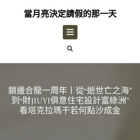
Skip
to
當月亮決定請假的那一天
content
Open
Button
鎖邊合龍一周年丨從“逝世亡之海”
到“財JIUYI俱意住宅設計富綠洲”
看塔克拉瑪干若何點沙成金