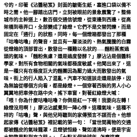
兮的，印著《沾醬秘笈》封面的皺衛生紙，塞進口袋以備不
時之需。他一腳踏出店門，立刻被眼前的景象震驚了。整條
城市的主幹道上，數百個交通信號燈，從東邊到西邊，從高
架橋到巷弄口，全部變成了綠燈。它們不是交替閃爍，而是
固定在「通行」的狀態，同時，每一個燈箱都發出了那種
「咕嚕咕嚕」的聲音，並且有一層淡淡的、熱氣騰騰的白霧
從燈箱的頂部冒出，散發出一種難以名狀的——麵粉蒸煮過
頭的氣味。「麵粉焦慮？還是過度發酵？」廖沾沾是個醬料
學家，對所有食物相關的氣味都極度敏感。他聞出來了，這
是一種只有在極度巨大的麵團因為壓力過大而散發出的氣
味。街上的行人陷入了混亂。汽車不知道該走還是該停，因
為無論從哪個方向看，都是綠燈。一個穿著西裝的男人小心
翼翼地把車停在路中央，搖下車窗，對著紅綠燈大喊：
「喂！你為什麼咕嚕咕嚕？你倒是紅一下啊！我要向左轉！
綠燈沒用啊！」廖沾沾感覺到一陣心悸。這種氣味，這種不
祥的「咕嚕」聲，與他兒時聽到的家傳預言不謀而合。他想
起家傳《沾醬秘笈》裡記載的第一句：「當世間萬物的交通
都被麵皮的氣味籠罩，且燈號恒綠、聲如湯沸時，便是宇宙