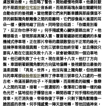
慮放棄治療。」他忽略了警告，開始緩慢地倒車。他最討厭
的不是語
樂齡住宅設計
音系統，而是那兩塊永遠在關鍵時刻
自動收折的後視鏡。當他需要它們來判斷車體與那座價值不
菲的銅製獨角獸雕像之間的距離時，它們卻像兩片羞澀的耳
朵一樣，優雅地縮了回去。同時發出低語：「你還是別看
了，反正你也停不好。」何手殘感覺心臟快要跳出來了。他
轉頭看去，發現那座高聳入雲、覆蓋著鏽跡斑斑鐵網的多層
機械式停車塔，正在那片窄巷的盡頭散發出不正常的綠光。
這棟停車塔是個異類，它的三號車位始終空著，並且傳說只
要有人敢在它面前失敗十八次，就會被傳送到一個泊車地
獄。他已經失敗了十七次。現在是第十八次。他打了方向
盤，車頭朝著銅獨角獸的方向猛地偏轉。後視鏡發出最後的
溫柔提醒：「再見，世界。」他沒有撞上獨角獸，但他那顫
抖的車尾卻
綠裝修設計
擦到了停車塔三號車位入口處的一根
古老、佈滿苔蘚的柱子。不是撞擊，而是輕柔的碰觸，像戀
人之間的耳語。接著，一道濃郁的、像薄荷口香糖一樣的綠
色光芒。猛地從柱子爆發出來，瞬間吞噬了何手殘和他的掀
背車。光芒消失後，窄巷恢復了平靜，只剩下獨角獸雕像一
臉困惑的表情。何手殘感覺一陣天旋地轉，等他回過神來，