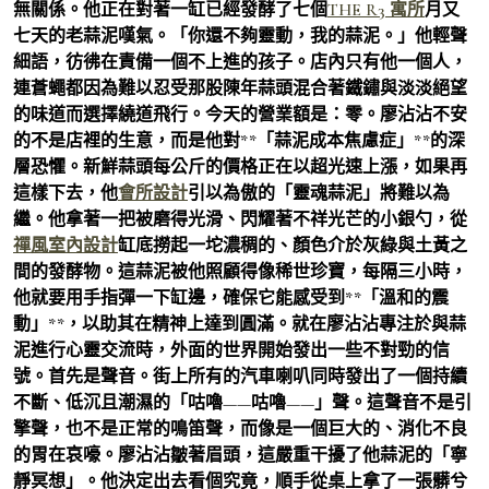
無關係。他正在對著一缸已經發酵了七個
THE R3 寓所
月又
七天的老蒜泥嘆氣。「你還不夠靈動，我的蒜泥。」他輕聲
細語，彷彿在責備一個不上進的孩子。店內只有他一個人，
連蒼蠅都因為難以忍受那股陳年蒜頭混合著鐵鏽與淡淡絕望
的味道而選擇繞道飛行。今天的營業額是：零。廖沾沾不安
的不是店裡的生意，而是他對**「蒜泥成本焦慮症」**的深
層恐懼。新鮮蒜頭每公斤的價格正在以超光速上漲，如果再
這樣下去，他
會所設計
引以為傲的「靈魂蒜泥」將難以為
繼。他拿著一把被磨得光滑、閃耀著不祥光芒的小銀勺，從
禪風室內設計
缸底撈起一坨濃稠的、顏色介於灰綠與土黃之
間的發酵物。這蒜泥被他照顧得像稀世珍寶，每隔三小時，
他就要用手指彈一下缸邊，確保它能感受到**「溫和的震
動」**，以助其在精神上達到圓滿。就在廖沾沾專注於與蒜
泥進行心靈交流時，外面的世界開始發出一些不對勁的信
號。首先是聲音。街上所有的汽車喇叭同時發出了一個持續
不斷、低沉且潮濕的「咕嚕——咕嚕——」聲。這聲音不是引
擎聲，也不是正常的鳴笛聲，而像是一個巨大的、消化不良
的胃在哀嚎。廖沾沾皺著眉頭，這嚴重干擾了他蒜泥的「寧
靜冥想」。他決定出去看個究竟，順手從桌上拿了一張髒兮