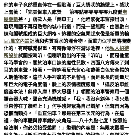
他的車子竟然垂直停在一個貼滿了巨大獎狀的牆壁上。獎狀
上寫著：「完美倒車入庫獎——第零點零零零零零九度偏
老
屋翻新
差。」落款人是「倒車王」。他趕緊從車窗探出頭，
發現周圍不再是熟悉的城市街道，而是一望無際、由無數白
線和編號組成的巨大網格。這裡的空氣聞起來像是新買的輪
loft風室內設計
胎和劣質香水的混合物，而重力似乎是隨機變
化的，有時感覺很重，有時像漂浮在游泳池裡。他
私人招待
所設計
試圖按喇叭，但喇叭發出的不是「叭叭」，而是他童
年時學會的、關於泊車口訣的魔性兒歌。四面八方傳來了刺
耳的剎車聲，接著，一群穿著反光背心和戴著白色安全帽的
人朝他衝來。這些人手裡拿的不是警棍，而是長長的測量尺
和巨大的電子角度儀，臉上的表情極度嚴肅。「違反泊車維
度基本法！斜停入庫！罪大惡極！」領頭的泊車警察用一個
擴音器大喊，聲音充滿機械感。「我、我沒有斜停！我只是
垂直停在了牆壁上！」何手殘趕緊為自己辯解，但聲音因為
恐懼而顫抖。「垂直泊車？那是在第三次元的行為，在這
裡，你的車體與停車線的夾角是——八十九點七度！按照維
度法則，你必須接受懲罰！」懲罰的內容是：無限次觀看一