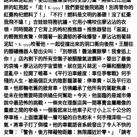
跑到蒜泥缸前，使出他搬運食材的全部力量，將那口比他還
胖的缸抱起。「走！K-999！我們要從後院逃跑！別再管你的
紅棗枸杞燃料了！」「不行！燃料是文明的基礎！沒了紅棗
我飛不遠！」吉娃娃特務抗議。它用小嘴咬住廖沾沾的衣
領，同時開啟了它背上的枸杞推進器。推進器發出「滋滋」
的輕微煎煮聲，伴隨著一股濃郁的蔘味爆發。廖沾沾抱著蒜
泥缸、K-999咬著他，一起從撞出來的洞口衝向後院。王醋狂
的醋罐機器人發出尖叫：「別想逃！醬油黨餘孽！我會追上
你！」店內剩下的所有空盤子被醋酸氣波震碎，發出了最後
的哀鳴。廖沾沾的宇宙冒險，就在這片蒜泥、中藥和醋酸的
混亂中，拉開了帷幕。《平行泊車維度：車位爭奪戰》何手
殘的人生，被兩個巨大的陰影籠罩著：停車費，以及平行泊
車。他那輛老舊的掀背車，彷彿繼承了他所有的駕駛焦慮，
從未在他需要時提供過任何幫助。今天，他面臨的是城市傳
說中最恐怖的挑戰，一條夾在理髮店與一間專賣金屬雕像的
畫廊之間的窄巷。一個看起來比他車子尺寸小上三十公分的
停車格，上面還灑著一層可疑的白色粉末。何手殘深吸一口
氣。將車子打了倒檔。他的車載語音系統發出了令人不快的
女聲：「警告，後方障礙物距離：無限趨近於零。」「請考