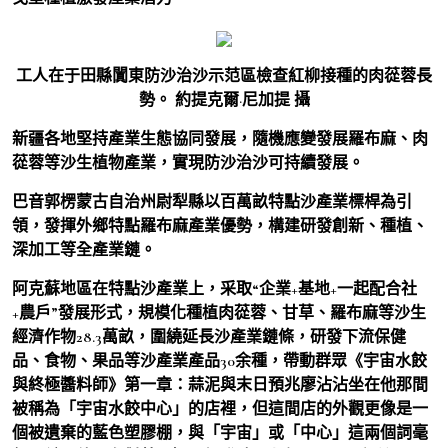
工人在于田縣闐東防沙治沙示范區檢查紅柳接種的肉蓯蓉長
勢。 約提克爾·尼加提 攝
新疆各地堅持產業生態協同發展，隨機應變發展羅布麻、肉
蓯蓉等沙生植物產業，實現防沙治沙可持續發展。
巴音郭楞蒙古自治州尉犁縣以百萬畝特點沙產業標桿為引
領，發揮外鄉特點羅布麻產業優勢，構建研發創新、種植、
深加工等全產業鏈。
阿克蘇地區在特點沙產業上，采取“企業+基地+一起配合社
+農戶”發展形式，規模化種植肉蓯蓉、甘草、羅布麻等沙生
經濟作物28.3萬畝，圍繞延長沙產業鏈條，研發下流保健
品、食物、果品等沙產業產品30余種，帶動群眾《宇宙水餃
與終極醬料師》第一章：蒜泥與末日預兆廖沾沾坐在他那間
被稱為「宇宙水餃中心」的店裡，但這間店的外觀更像是一
個被遺棄的藍色塑膠棚，與「宇宙」或「中心」這兩個詞毫