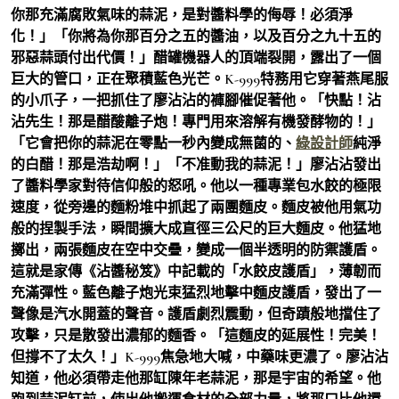
你那充滿腐敗氣味的蒜泥，是對醬料學的侮辱！必須淨
化！」「你將為你那百分之五的醬油，以及百分之九十五的
邪惡蒜頭付出代價！」醋罐機器人的頂端裂開，露出了一個
巨大的管口，正在聚積藍色光芒。K-999特務用它穿著燕尾服
的小爪子，一把抓住了廖沾沾的褲腳催促著他。「快點！沾
沾先生！那是醋酸離子炮！專門用來溶解有機發酵物的！」
「它會把你的蒜泥在零點一秒內變成無菌的、
綠設計師
純淨
的白醋！那是浩劫啊！」「不准動我的蒜泥！」廖沾沾發出
了醬料學家對待信仰般的怒吼。他以一種專業包水餃的極限
速度，從旁邊的麵粉堆中抓起了兩團麵皮。麵皮被他用氣功
般的捏製手法，瞬間擴大成直徑三公尺的巨大麵皮。他猛地
擲出，兩張麵皮在空中交疊，變成一個半透明的防禦護盾。
這就是家傳《沾醬秘笈》中記載的「水餃皮護盾」，薄韌而
充滿彈性。藍色離子炮光束猛烈地擊中麵皮護盾，發出了一
聲像是汽水開蓋的聲音。護盾劇烈震動，但奇蹟般地擋住了
攻擊，只是散發出濃郁的麵香。「這麵皮的延展性！完美！
但撐不了太久！」K-999焦急地大喊，中藥味更濃了。廖沾沾
知道，他必須帶走他那缸陳年老蒜泥，那是宇宙的希望。他