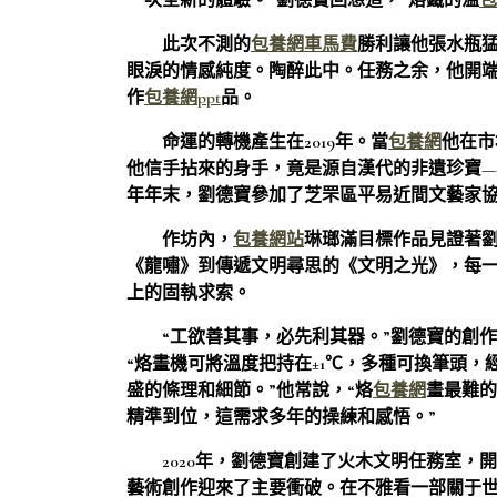
一次全新的體驗。”劉德寶回想道，“烙鐵的溫
包
此次不測的
包養網車馬費
勝利讓他張水瓶
眼淚的情感純度。陶醉此中。任務之余，他開
作
包養網ppt
品。
命運的轉機產生在2019年。當
包養網
他在市
他信手拈來的身手，竟是源自漢代的非遺珍寶—
年年末，劉德寶參加了芝罘區平易近間文藝家
作坊內，
包養網站
琳瑯滿目標作品見證著
《龍嘯》到傳遞文明尋思的《文明之光》，每
上的固執求索。
“工欲善其事，必先利其器。”劉德寶的創
“烙畫機可將溫度把持在±1℃，多種可換筆頭
盛的條理和細節。”他常說，“烙
包養網
畫最難的
精準到位，這需求多年的操練和感悟。”
2020年，劉德寶創建了火木文明任務室，
藝術創作迎來了主要衝破。在不雅看一部關于