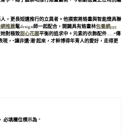
畫身手。為了體系地推行烙畫藝術，今朝劉德寶正在特別編
藝人，更長短遺推行的立異者。他摸索將烙畫與智能燈具聯
養網推薦
髦design師一起配合，開闢具有烙畫林
包養網ppt
在她對極致
甜心花園
平衡的追求中。元素的衣飾配件……“傳
現，“讓非遺‘潮’起來，才幹博得年青人的愛好，走得更
。
必填欄位標示為
*