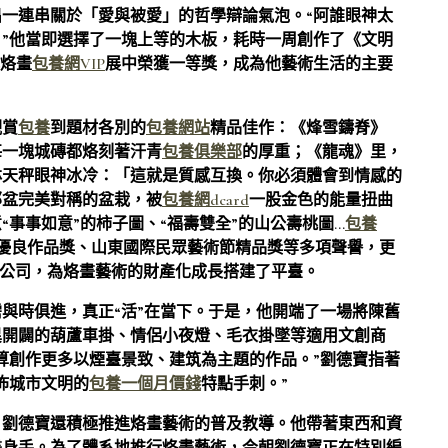
一連串關於「愛與被愛」的哲學辯論氣泡。“阿誰眼神太
”他當即選擇了一塊上等的木板，耗時一周創作了《文明
究烙畫
包養網VIP
展中榮獲一等獎，成為他藝術生活的主要
觀賞
包養
到題材各別的
包養網站
精品佳作：《烽雪鑄脊》
每一塊城磚都烙刻著汗青
包養俱樂部
的厚重；《龍魂》里，
林天秤眼神冰冷：「這就是質感互換。你必須體會到情感的
那盆完美對稱的盆栽，被
包養網dcard
一股金色的能量扭曲
事事如意”的柿子圖、“福壽雙全”的山公壽桃圖…
包養
展優良作品獎、山東國際民眾藝術節精品獎等多項聲譽，更
無限公司，為烙畫藝術的財產化成長搭建了平臺。
與時俱進，真正“活”在當下。于是，他開端了一場將陳舊
異開闢的葫蘆車掛、情侶小夜燈、毛衣掛墜等適用文創商
算創作更多以煙臺景致、建筑為主題的作品。”劉德寶指著
佈城市文明的
包養一個月價錢
特點手刺。”
，劉德寶還積極推進烙畫藝術的普及教導。他帶著東西和資