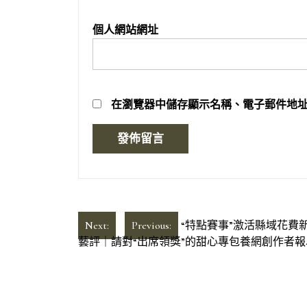
個人網站網址
在
瀏覽器
中儲存顯示名稱、電子郵件地
文
Next:
Previous:
“特點賽事”激活縣域花費新動
藝評｜請對“出席領獎”的甜心專包養網創作者
章
導