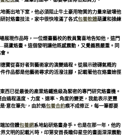
養站長
度、運筆的速率，都要拿捏得恰如其分。”
猛地衝出地下室，他必須阻止牛土豪用物質的力量來破壞他
端研討烙畫技法，家中很快堆滿了各式
包養軟體
葫蘆和操練
場展現作品時，一位煙臺藝校的教員驚喜地告知他，這門
—葫蘆烙畫。這個發明讓他既感震動，又覺義務嚴重。同
協會。
劉德寶從喜好者到藝術家的演變過程。從展示磅礴氣概的
一件作品都是他藝術尋求的活潑注腳，記載著他在烙畫途徑
作東西已從最後的產業烙鐵進級為緊密的專門研究烙畫機。
，經由過程溫度、力度、速率、角度的變更，我能表示更豐
是‘意在筆先’，由於烙
包養合約
痕不成修正，每一筆都要
開端加倍體
包養網
系地鉆研烙畫身手。也是在那一年，他的
世界文明的記載片時，印第安酋長瞻仰星空的畫面深深震動