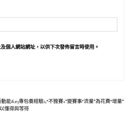
址及個人網站網址，以供下次發佈留言時使用。
能&#3專包養經驗2;“不雅賽+”變賽事“流量”為花費“增量”
報以懂得與等待