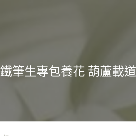
鐵筆生專包養花 葫蘆載