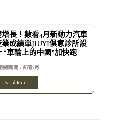
雙增長！數看4月新動力汽車
產業成績單JIUYI俱意診所設
計 “車輪上的中國”加快跑
視網新聞：記者5月...
Read More