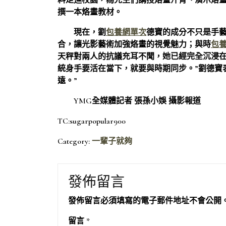
料走進校園，為先生們講授烙畫汗青、演示烙
撰一本烙畫教材。
現在，劉
包養網單次
德寶的成分不只是手
合，讓光影藝術加強烙畫的視覺魅力；與時
包
天秤對兩人的抗議充耳不聞，她已經完全沉浸
統身手要活在當下，就要與時期同步。”劉德寶表
遠。”
YMG全媒體記者 張孫小娛 攝影報道
TC:sugarpopular900
Category:
一輩子就夠
發佈留言
發佈留言必須填寫的電子郵件地址不會公開
留言
*