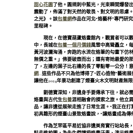
甜心花園
了他。圓規刺中藍光，光束瞬間爆發出
震動了，佈滿了對天然的敬畏、對文明的思慮。
之光》。該
包養網
作品在河北“烙藝杯”專門研
里程碑。
現在，在德寶葫蘆烙畫館內，觀賞者可以
中，長城在
包養一個月價錢
風雪中高聳矗立，
黃河波瀾洶涌，奔跑的水流在烙筆的勾畫下仿
無價之重。」佛要破壺而出；還有寄她最愛的
了，左邊的葉子比右邊的長了零點零一公分！意“
網
…這些作品不只為他博得了“匠心造物”藝術
讓他在2024年景功創建了煙臺火木文明財產
劉德寶深知，非遺身手要傳承下往，就必需
烙畫與古代生
包養
涯相融會的摸索之旅。他立
品，讓非遺從展架走進了日常生涯。“我正在打
初具雛形的煙臺山景致烙畫說，“讓烙畫成為傳
作為芝罘區平易近協非遺美育實行站站長