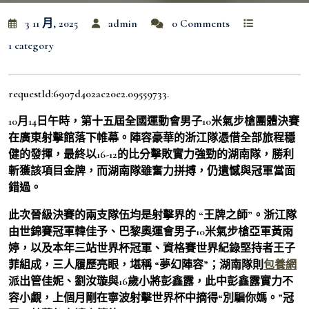
3 11 月, 2025
admin
0 Comments
1 category
requestId:6907d402ac20e2.09559733.
10月14日午時，第十五屆全國運動會男子10米氣步槍團體決賽
在廣東射擊館落下帷幕。陣容豪華的浙江隊憑借全部旅程穩
健的發揮，最終以16-12的比分擊敗實力強勁的湖南隊，勝利
斬獲該項目金牌，而湖南隊雖奮力拼搏，仍遺憾與冠軍當面
錯過。
此次晉級決賽的兩支隊伍均是射擊界的 “王牌之師”。
浙江隊
由世錦賽冠軍韓佳予、巴黎奧運會男子10米氣步槍亞軍黃雨
婷，以及本年三站世界杯冠軍、資格賽世界紀錄堅持者王子
菲組成，三人履歷亮眼，堪稱 “夢幻陣容”；湖南隊則
包養網
派出管佳妮、劉汝璇與16歲小將彭鑫露，此中彭鑫露實力不
容小覷，上個月剛在寧波射擊世界杯中摘得“別騙你媽。”冠