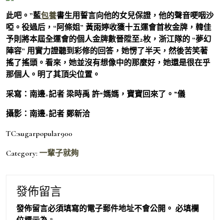
此吧。”藍
包養
書生用誓言向他的女兒保證，他的聲音哽咽沙
啞。役過后，“阿條姐” 黃雨婷收獲十五運會首枚金牌，韓佳
予則將本屆全運會的個人金牌數晉陞至2枚，浙江隊的 “夢幻
陣容” 用實力證聽到彩修的回答，她愣了半天，然後苦笑著
搖了搖頭。看來，她並沒有想像中的那麼好，她還是很在乎
那個人。明了其頂尖位置。
采寫：南邊+記者 梁時禹 許“媽媽，寶寶回來了。”儀
攝影：南邊+記者 鄭新洽
TC:sugarpopular900
Category:
一輩子就夠
發佈留言
發佈留言必須填寫的電子郵件地址不會公開。
必填欄