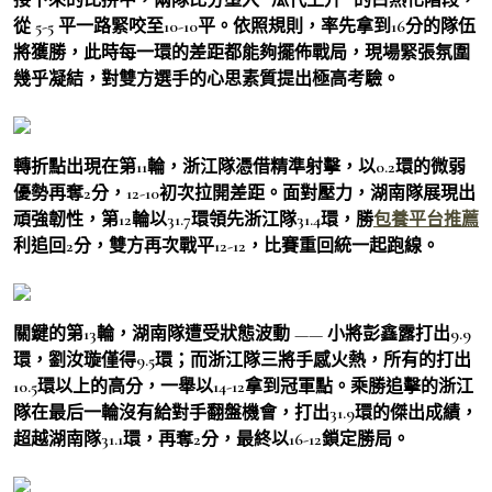
從 5-5 平一路緊咬至10-10平。依照規則，率先拿到16分的隊伍
將獲勝，此時每一環的差距都能夠擺佈戰局，現場緊張氛圍
幾乎凝結，對雙方選手的心思素質提出極高考驗。
轉折點出現在第11輪，浙江隊憑借精準射擊，以0.2環的微弱
優勢再奪2分，12-10初次拉開差距。面對壓力，湖南隊展現出
頑強韌性，第12輪以31.7環領先浙江隊31.4環，勝
包養平台推薦
利追回2分，雙方再次戰平12-12，比賽重回統一起跑線。
關鍵的第13輪，湖南隊遭受狀態波動 —— 小將彭鑫露打出9.9
環，劉汝璇僅得9.5環；而浙江隊三將手感火熱，所有的打出
10.5環以上的高分，一舉以14-12拿到冠軍點。乘勝追擊的浙江
隊在最后一輪沒有給對手翻盤機會，打出31.9環的傑出成績，
超越湖南隊31.1環，再奪2分，最終以16-12鎖定勝局。