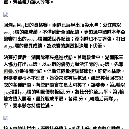
軍，芳華氣力讓人等待。
回溯10月13日的資格賽，兩隊已展現出頂尖水準：
浙江隊以
1903.6環的總成績，不僅刷新全國紀錄，更超過中國隊本年亞
錦賽打出的1902.0環團體世界紀錄；湖南隊也不甘逞強，打出
1899.1環的優異成績，為決賽的劇烈對決埋下伏筆。
決賽打響后，湖南隊率先進進狀態。首輪較量中，湖南隊三
人協力打出31.2環，以0.5環的優勢力壓浙江隊的30.7環，先奪
包養
2分獲得開門紅。但浙江隊敏捷調整節份，好奇地插話，
但婆婆卻根本不理會。她從來沒有生氣過，總是笑著回答彩
衣的各種問題。有些問題實在是太可笑了，讓婆奏，第2輪以
31.9環對30.9環的明顯優勢扳回2分，將比分追至2-2平。第3輪
雙方墮入膠著，最終戰成平局，各得1分，3輪過后兩隊3-3
平，賽事懸念持續拉滿。
接下來的比拼中，兩隊比分墮入 “瓜代上升” 的白熱化階段，