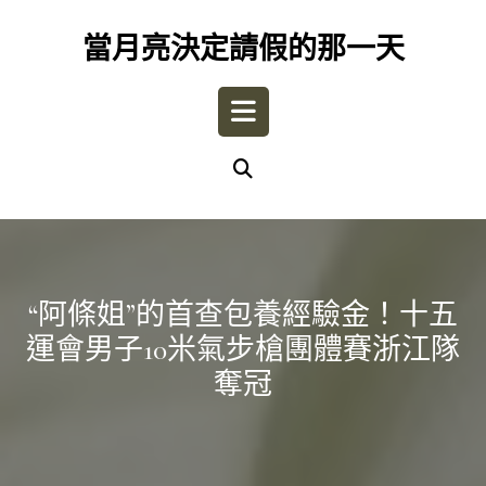
Skip
to
當月亮決定請假的那一天
content
Open
Button
“阿條姐”的首查包養經驗金！十五
運會男子10米氣步槍團體賽浙江隊
奪冠