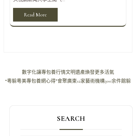
Read More
文
數字化讓專包養行情文明遺產煥發更多活氣
章
“粵躲粵美專包養網心得”會聚廣東12家藝術機構300余件館躲
導
覽
SEARCH