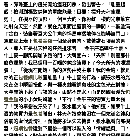
著，彈珠臺上的燈光開始瘋狂閃爍，發出警告。「能量超
載！檢測到極致純粹的單戀能量！目標：提升天秤座運
勢！」在機器的頂部，一個巨大的、像彩虹一樣的光束筆直
地射向天空。然而，就在光束衝出屋頂的一瞬間，一輛塗滿
了金色、裝飾著巨大公牛角的悍馬車猛地停在咖啡館門口。
駕駛座上走下
包養金額
一個全身肌肉、戴著鑽石項圈的男
人，那人正是林天秤的狂熱追求者——金牛座霸總牛土豪。
牛土豪一腳踢開咖啡館的門，大聲宣布：「天秤！別管那什
麼負運勢！我已經用一百噸的純金箔買下了今天所有的壞運
氣！」「從現在開始，你的運勢由我主宰！我的金錢，就是
你的正
包養網比較
面能量！」牛土豪的行為，讓張水瓶的光
束在空中瞬間扭曲，與一種夾雜著銅臭味的金色光芒對撞。
天空開始下起了荒謬的雨。雨點不是水，而是閃耀著淚光
包
養金額
的小小黃銅齒輪。「不行！金牛座的物質力量太強
了！我的單戀被汙染了！」張水瓶大喊。他知道，如果牛土
豪的物質力量
包養
勝出，林天秤將會被困在一個充滿金錢和
俗氣的虛假愛情裡，而他將永遠失去機會。張水瓶看向那機
器，
短期包養
還剩下最後一個可以輸入的「情緒燃料」口。
他迅速撕下了貼在他背後衣領上，那張寫著「我就是個單戀