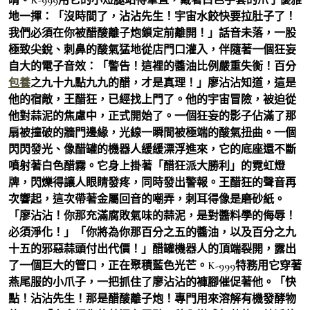
地一揮：「沒時間了，沾沾先生！宇宙水餃快要拉肚子了！
我們必須在你被醋酸離子炮鎖定前離開！」話音未落，一股
極致尖銳、刺鼻的酸氣猛地從店門口灌入，伴隨著一個狂妄
自大的電子音效：「警告！這裡的醬油比例嚴重失衡！百分
包養
之九十九點九九的醋，才是真理！」廖沾沾知道，這是
他的宿敵，王醋狂，已經找上門了。他的宇宙冒險，被迫從
他對蒜泥的焦慮中，正式開始了。一個狂妄的影子佔滿了那
扇被撞破的牆門邊緣，光線一瞬間被極端的酸氣扭曲。一個
閃閃發光、像醋罐的機器人緩緩漂浮進來，它的底座還不斷
噴射著白色醋霧。它身上掛著「醋狂派大勝利」的霓虹燈
牌，閃爍得讓人眼睛發疼，同時發出警報。王醋狂的聲音再
次響起，這次帶著金屬回音的嘲弄，刺耳得像是磨砂紙。
「廖沾沾！你那充滿腐敗氣味的蒜泥，是對醬料學的侮辱！
必須淨化！」「你將為你那百分之五的醬油，以及百分之九
十五的邪惡蒜頭付出代價！」醋罐機器人的頂端裂開，露出
了一個巨大的管口，正在聚積藍色光芒。K-999特務用它穿著
燕尾服的小爪子，一把抓住了廖沾沾的褲腳催促著他。「快
點！沾沾先生！那是醋酸離子炮！專門用來溶解有機發酵物