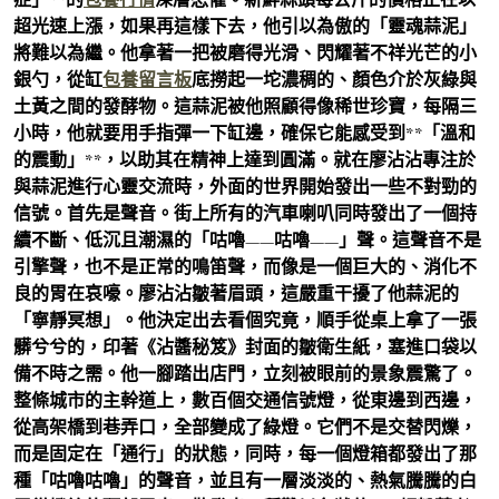
超光速上漲，如果再這樣下去，他引以為傲的「靈魂蒜泥」
將難以為繼。他拿著一把被磨得光滑、閃耀著不祥光芒的小
銀勺，從缸
包養留言板
底撈起一坨濃稠的、顏色介於灰綠與
土黃之間的發酵物。這蒜泥被他照顧得像稀世珍寶，每隔三
小時，他就要用手指彈一下缸邊，確保它能感受到**「溫和
的震動」**，以助其在精神上達到圓滿。就在廖沾沾專注於
與蒜泥進行心靈交流時，外面的世界開始發出一些不對勁的
信號。首先是聲音。街上所有的汽車喇叭同時發出了一個持
續不斷、低沉且潮濕的「咕嚕——咕嚕——」聲。這聲音不是
引擎聲，也不是正常的鳴笛聲，而像是一個巨大的、消化不
良的胃在哀嚎。廖沾沾皺著眉頭，這嚴重干擾了他蒜泥的
「寧靜冥想」。他決定出去看個究竟，順手從桌上拿了一張
髒兮兮的，印著《沾醬秘笈》封面的皺衛生紙，塞進口袋以
備不時之需。他一腳踏出店門，立刻被眼前的景象震驚了。
整條城市的主幹道上，數百個交通信號燈，從東邊到西邊，
從高架橋到巷弄口，全部變成了綠燈。它們不是交替閃爍，
而是固定在「通行」的狀態，同時，每一個燈箱都發出了那
種「咕嚕咕嚕」的聲音，並且有一層淡淡的、熱氣騰騰的白