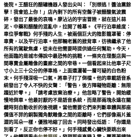
後院。王醋狂的醋罐機器人發出尖叫：「別想逃！醬油黨餘
孽！我會追上你！」店內剩下的所有空盤子被醋酸氣波震
碎，發出了最後的哀鳴。廖沾沾的宇宙冒險，就在這片蒜
泥、中藥和醋酸的混亂中，拉開了帷幕。《平行泊車維度：
車位爭奪戰》何手殘的人生，被兩個巨大的陰影籠罩著：停
車費，以及平行泊車。他那輛老舊的掀背車，彷彿繼承了他
所有的駕駛焦慮，從未在他需要時提供過任何幫助。今天，
他面臨的是城市傳說中最恐怖的挑戰，一條夾在理髮店與一
間專賣金屬雕像的畫廊之間的窄巷。一個看起來比他車子尺
寸小上三十公分的停車格，上面還灑著一層可疑的白色粉
末。何手殘深吸一口氣。將車子打了倒檔。他的車載語音系
統發出了令人不快的女聲：「警告，後方障礙物距離：無限
趨近於零。」「請考慮放棄治療。」他忽略了警告，開始緩
慢地倒車。他最討厭的不是語音系統，而是那兩塊永遠在關
鍵時刻自動收折的後視鏡。當他需要它們來判斷車體與那座
價值不菲的銅製獨角獸雕像之間的距離時，它們卻像兩片羞
澀的耳朵一樣，優雅地縮了回去。同時發出低語：「你還是
別看了，反正你也停不好。」何手殘感覺心臟快要跳出來
了。他轉頭看去
包養管道
，發現那座高聳入雲、覆蓋著鏽跡