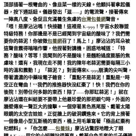
頂部插著一根彎曲的、像韭菜一樣的天線。他顫抖著拿起儀
器，按下通話鈕。儀器發出「滋——」的電流聲，接著傳來
一陣高八度、急促且充滿養生焦慮的
台灣包養網
聲音。
「喂！是廖沾沾嗎！快接聽！這裡是 K-999！宇宙水餃聯盟
特級特務！你那邊是不是已經聞到宇宙級的酸味了？我們需
要你的蒜泥！你被徵
包養網
召了！馬上！」廖沾沾的耳朵被
這聲音震得嗡嗡作響，他捏著對講機，困惑地喊道：「特
務？酸味？等等！我聞到的不是酸味！是麵粉過度膨脹的焦
慮味！還有，我現在走不開！我的陳年老蒜泥需要每隔三小
時的溫和震動！」「蒜泥？」對面傳來K-999崩潰的尖叫聲，
帶著濃濃的中藥味電子雜音：「重點不是蒜泥！重點是**時
空正在彎曲！**我們的推進器快沒紅棗了！快！我們在你的
後院！別帶任何多餘的東西！除了——你那缸蒜泥！」就在
廖沾沾還在糾結要不要帶上他最珍愛的那把銀勺時，外面的
牆壁傳來一聲巨大的撞擊。一個穿著黑色燕尾服、戴著太陽
眼鏡的太空吉娃娃，正從牆上的破洞鑽進來。它的背上揹著
一個像是小型瓦斯桶的東西，桶上用毛筆寫著「極品紅棗枸
杞燃料」。「你怎麼——
包養妹
」廖沾沾驚訝地瞪大了眼
睛。K-999用它的小短腿站得筆直，戴著白色手套的爪子優雅