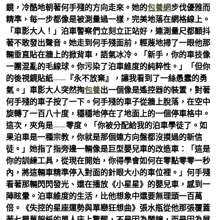
鏡，冷酷地朝著何手殘的方向走來。她的
包養網
步伐優雅而
精準，每一步都像是被測量過一樣，完美地落在網格線上。
「車影大人！」泊車警察們立刻立正站好，連測量尺都顫抖
著不敢發出聲音。她走到何手殘面前，輕蔑地掃了一眼他那
輛垂直貼在牆上的掀背車，語氣冰冷。「新手，你的車技像
一團混亂的毛線球。你污染了泊車維度的純粹性。」「但你
的後視鏡貼紙——『永不放棄』，讓我看到了一絲愚蠢的勇
氣。」車影大人突然掏
包養
出一個像是遙控器的裝置，對著
何手殘的車子按了一下。何手殘的車子從牆上脫落，在空中
旋轉了一百八十度，穩穩地停在了地面上的一個停車格中。
這次，夾角是——零度。「你被分配給我的泊車學徒了。如
果泊車是一種宗教，你就是那個連方向盤都沒摸過的新信
徒。」她指了指旁邊一輛像是巨型嬰兒車的改造車：「這是
你的訓練工具，從現在開始，你得學會如何在零點零零一秒
內，將這輛車精準停入對面的針眼大小的車位裡。」何手殘
看著那輛閃閃發光、還在播放《小星星》的嬰兒車，感到一
陣眩暈。泊車維度的生活，比他想象中還要無理頭一百萬
倍。《失控的星座運勢與單戀狂想曲》張水瓶從他那張覆蓋
著七層舊報紙的單人床上驚醒，不是因為鬧鐘，而是因為屋