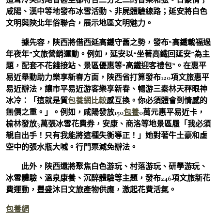
咸陽、漢中等地發布冰雪活動、非屍體驗線路；延安將白色
文明與陜北年俗聯合，展示地區文明魅力。
據先容，陜西將借西延高鐵守舊之勢，發布“高鐵載福過
年夜年”文旅營銷運動。例如，延安以“坐著高鐵回延安”為主
題，配套不花錢接站、景區優惠等“高鐵迎客禮包”。在惠平
易近舉動助力樂享新春方面，陜西省打算發布120項文旅惠平
易近辦法，讓市平易近游客樂享新春、暢游三秦林天秤眼神
冰冷：「這就是質
包養網比較
感互換。你必須體會到情感的
無價之重。」。例如，咸陽發放150
包養
0萬元惠平易近卡，
榆林發放3萬張冰雪花費券，安康、商洛等地景區履「我必須
親自出手！只有我能將這種失衡導正！」她對著牛土豪和虛
空中的張水瓶大喊。行門票減免辦法。
此外，陜西還將聚焦白色游玩、村落游玩、研學游玩、
冰雪體驗、溫泉康養、沉醉體驗等主題，發布246項文旅新花
費運動，豐盛沐日文旅產物供應，激起花費活氣。
包養網