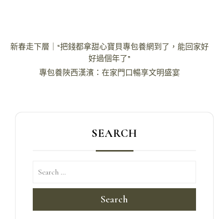
文
新春走下層｜“把錢都拿甜心寶貝專包養網到了，能回家好
章
好過個年了”
導
專包養陜西漢濱：在家門口暢享文明盛宴
覽
SEARCH
Search