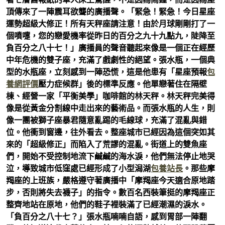
頂傳來了一陣震耳欲聾的廣播聲。「緊急！緊急！今日星座
運勢超級大修正！所有天秤座請注意！由於月球剛剛打了一
個噴嚏，您的戀愛機率從昨日的百分之九十九點九，陡降至
負百分之八十七！」廣播員的聲音聽起來像是一個正在經歷
中年危機的雙子座，充滿了戲劇性的絕望。張水瓶，一個典
型的水瓶座，立刻感到一陣恐慌，這是他患有「星座預報
包
養網評價
壓力症候群」後的標準反應。他單戀著住在隔壁
棟、經營一家「平衡美學」咖啡館的林天秤。林天秤完美得
像是從黃金分割線中走出來的藝術品。而張水瓶的人生，則
像一團被獅子座暴君隨意亂踢的毛線球，充滿了混亂與錯
位。他衝到窗邊，往外看去。整座城市已經因為這個突如其
來的「超級修正」而陷入了荒謬的混亂。街道上的雙魚座
們，開始不受控制地流下鹹鹹的海水淚，他們無法停止地哭
泣，導致城市低窪處已經形成了小型潟湖
包養站長
。那些摩
羯座的上班族，嚴格遵守著廣播中「摩羯座今天適合原地踏
步，否則將失去襪子」的指令。數百名西裝筆挺的摩羯座正
整齊地站在原地，他們的鞋子裡裝滿了已經潮濕的淚水。
「負百分之八十七？」張水瓶喃喃自語，感到胃部一陣翻