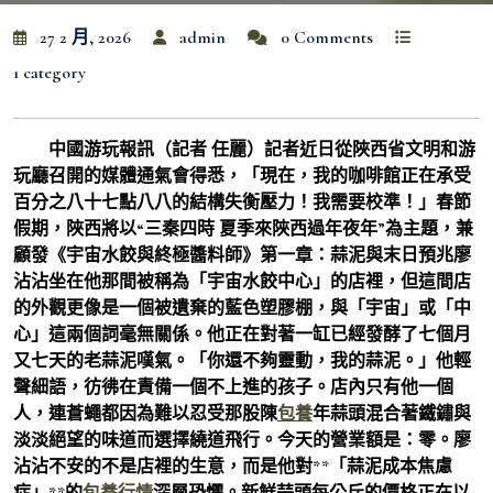
27 2 月, 2026
admin
0 Comments
1 category
中國游玩報訊（記者 任麗）記者近日從陜西省文明和游
玩廳召開的媒體通氣會得悉，「現在，我的咖啡館正在承受
百分之八十七點八八的結構失衡壓力！我需要校準！」春節
假期，陜西將以“三秦四時 夏季來陜西過年夜年”為主題，兼
顧發《宇宙水餃與終極醬料師》第一章：蒜泥與末日預兆廖
沾沾坐在他那間被稱為「宇宙水餃中心」的店裡，但這間店
的外觀更像是一個被遺棄的藍色塑膠棚，與「宇宙」或「中
心」這兩個詞毫無關係。他正在對著一缸已經發酵了七個月
又七天的老蒜泥嘆氣。「你還不夠靈動，我的蒜泥。」他輕
聲細語，彷彿在責備一個不上進的孩子。店內只有他一個
人，連蒼蠅都因為難以忍受那股陳
包養
年蒜頭混合著鐵鏽與
淡淡絕望的味道而選擇繞道飛行。今天的營業額是：零。廖
沾沾不安的不是店裡的生意，而是他對**「蒜泥成本焦慮
症」**的
包養行情
深層恐懼。新鮮蒜頭每公斤的價格正在以