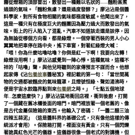
霧從燈箱的頂部冒出，散發出一種難以名狀的——麵粉蒸煮
過頭的氣味。「麵粉焦慮？還是過度發酵？」廖沾沾是個醬
料學家，對所有食物相關的氣味都極度敏感。他聞出來了，
這是一種只有在極度巨大的麵團因為壓力過大而散發出的氣
味。街上的行人陷入了混亂。汽車不知道該走還是該停，因
為無論從哪個方向看，都是綠燈。一個穿著西裝的男人小心
翼翼地把車停在路中央，搖下車窗，對著紅綠燈大喊：
「喂！你為什麼咕嚕咕嚕？你倒是紅一下啊！我要向左轉！
綠燈沒用啊！」廖沾沾感覺到一陣心悸。這種氣味，這種不
祥的「咕嚕」聲，與他兒時聽到的家傳預言不謀而合。他想
起家傳《沾
包養故事
醬秘笈》裡記載的第一句：「當世間萬
物的交通都被麵皮的氣味籠罩，且燈號恒綠、聲如湯沸時，
便是宇宙水餃臨界點到來
包養網
之時。」「七點五個地球
年…怎麼這麼快？」廖沾沾猛地衝回店裡，衝到後廚，打開
了一個藏在舊冰櫃後面的暗門。暗門裡放著一個老舊的、像
是古代金屬保險箱的東西。他輸入了密碼：「一醬二醋三油
四辣五蒜泥」（這是醬料界的基礎公式，只有像他這樣的傳
統派才會用）。保險箱打開，裡面沒有黃金，只有一個閃爍
著詭異紅色光芒的儀器。這儀器很像一個老式的對講機，但