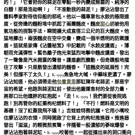
的！」「它會把你的蒜泥在零點一秒內變成無菌的、純淨的
白醋！那是浩劫啊！」「不准動我的蒜泥！」廖沾沾發出了
醬料學家對待信仰般的怒吼。他以一種專業包水餃的極限速
度，從旁邊的麵粉堆中抓起了兩團麵皮。麵皮
甜心網
被他用
氣功般的捏製手法，瞬間擴大成直徑三公尺的巨大麵皮。他
猛地擲出，兩張麵皮在空中交疊，變成一個半透明的防禦護
盾。這就是家傳《沾醬秘笈》中記載的「水餃皮護盾」，薄
韌而充滿彈性。藍色離子炮光束猛烈地擊中麵皮護盾，發出
了一聲像是汽水開蓋的聲音。護盾劇烈震動，但奇蹟般地擋
住了攻擊，只是散發出濃郁的麵香。「這麵皮的延展性！完
美！但撐不了太久！」K-999焦急地大喊，中藥味更濃了。廖
沾沾知道，他必須帶走他
包養意思
那缸陳年老蒜泥，那是宇
宙的希望。他跑到蒜泥缸前，使出他搬運食材的全部力量，
將那口比他還胖的缸抱起。「走！K-999！我們要從後院逃
跑！別再管你的紅棗枸杞燃料了！」「不行！燃料是文明的
基礎！沒了紅棗我飛不遠！」吉娃娃特務抗議。它用小嘴咬
住廖沾沾的衣領，同時開啟了它背上的枸杞推進器。推進器
發出「滋滋」的輕微煎煮聲，伴隨著一股濃郁的蔘味爆發。
廖沾沾抱著蒜泥缸、K-999咬著他，一起從撞出來的洞口衝向