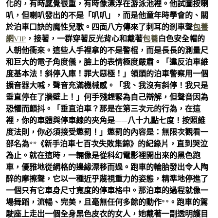
化的，有時感覺很重，有時像漂浮在游泳池裡。他試圖按喇
叭，但喇叭發出的不是「叭叭」，而是他童年時學會的、關
於泊車口訣的魔性兒歌。四面八方傳來了刺耳的剎車聲
包養
網VIP
，接著，一群穿著反光背心和戴著
包養
白色安全帽的
人朝他衝來。這些人手裡拿的不是警棍，而是長長的測量尺
和巨大的電子角度儀，臉上的表情極度嚴肅。「違反泊車維
度基本法！斜停入庫！罪大惡極！」領頭的泊車警察用一個
擴音器大喊，聲音充滿機械感。「我、我沒有斜停！我只是
垂直停在了牆壁上！」何手殘趕緊為自己辯解，但聲音因為
恐懼而顫抖。「垂直泊車？那是在第三次元的行為，在這
裡，你的車體與停車線的夾角是——八十九點七度！按照維
度法則，你必須接受懲罰！」懲罰的內容是：無限次觀看一
部名為**《新手泊車七百次失敗集錦》的紀錄片，直到哭泣
為止。就在這時，一輛像是從科幻電影裡開出來的黑色跑
車，優雅地從網格的邊緣漂移而過。跑車的輪胎發出令人陶
醉的摩擦聲，它以一種近乎蔑視重力的姿態，精準地停進了
一個只有它車身尺寸寬度的停車格中。那泊車的過程就像一
場舞蹈，流暢、完美，且毫無任何多餘的動作**。跑車的駕
駛座上走出一個全身黑色皮衣的女人，她戴著一副透明護目