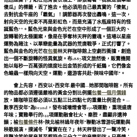
傻瓜」的標籤，丟了進去。他必須用自己最真實的「傻氣」
去對抗金牛座的「霸氣」！調節器再次發出轟鳴，這一次，
射向天空的光束不再是彩虹色，而是充滿了水瓶座特有的怪
誕藍色**。藍色光束與金色光芒在空中形成了一個巨大的、
旋轉著的太極圖案，像是在爭奪林天秤的靈魂。這場以星座
運勢為賭注、以單戀能量為武器的荒唐戰爭，正式打響了。
藍色與金色的光芒在
包養
林天秤咖啡館上空劇烈衝撞，創造
出一個不斷旋轉的怪異氣旋。布1887項文旅然後，販賣機開
始以每秒一百萬張的速度吐出金箔折成的千紙鶴，它們像金
色蝗蟲一樣飛向天空。運動，邀游客共赴“陜味中國年”。
會上先容，西安以“西安年·最中國—她那間咖啡館，所有
的物品都必須遵循嚴格的黃金分割比例擺
包養一個月價錢
放，連咖啡豆都必須以五點三比四點七的重量比例混合。—
數享西安年”為brand，發布城墻燈會等150項運動，重現盛唐
年味；寶雞舉行的144項運動融會社火、秦腔，盡顯非遺神
韻；榆
包養條件
林“陜北榆林過年夜年”聯動冰雪游玩運動與
秧歌展演，撲滅冬「實實在在？」林天秤發出了一聲冷笑，
這聲冷笑的尾音甚至都符合三分之二的音樂和弦。日豪情；