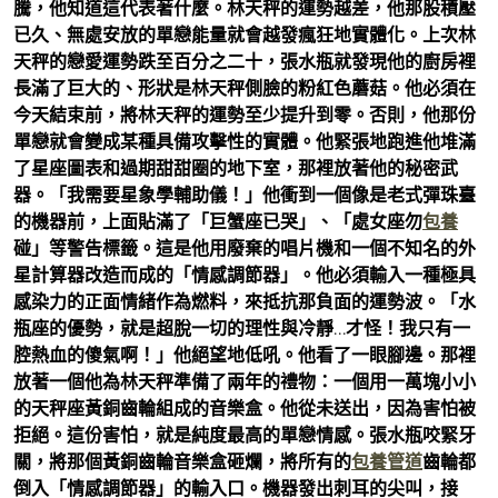
騰，他知道這代表著什麼。林天秤的運勢越差，他那股積壓
已久、無處安放的單戀能量就會越發瘋狂地實體化。上次林
天秤的戀愛運勢跌至百分之二十，張水瓶就發現他的廚房裡
長滿了巨大的、形狀是林天秤側臉的粉紅色蘑菇。他必須在
今天結束前，將林天秤的運勢至少提升到零。否則，他那份
單戀就會變成某種具備攻擊性的實體。他緊張地跑進他堆滿
了星座圖表和過期甜甜圈的地下室，那裡放著他的秘密武
器。「我需要星象學輔助儀！」他衝到一個像是老式彈珠臺
的機器前，上面貼滿了「巨蟹座已哭」、「處女座勿
包養
碰」等警告標籤。這是他用廢棄的唱片機和一個不知名的外
星計算器改造而成的「情感調節器」。他必須輸入一種極具
感染力的正面情緒作為燃料，來抵抗那負面的運勢波。「水
瓶座的優勢，就是超脫一切的理性與冷靜…才怪！我只有一
腔熱血的傻氣啊！」他絕望地低吼。他看了一眼腳邊。那裡
放著一個他為林天秤準備了兩年的禮物：一個用一萬塊小小
的天秤座黃銅齒輪組成的音樂盒。他從未送出，因為害怕被
拒絕。這份害怕，就是純度最高的單戀情感。張水瓶咬緊牙
關，將那個黃銅齒輪音樂盒砸爛，將所有的
包養管道
齒輪都
倒入「情感調節器」的輸入口。機器發出刺耳的尖叫，接