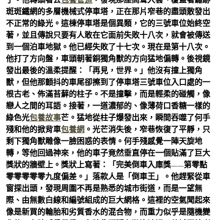
斑斑鐵網的多層機械式停車塔，正在那片窄巷的盡頭散發出
不正常的綠光。這棟停車塔是個異類，它的三號車位始終空
著，並且傳說只要有人敢在它面前失敗十八次，就會被傳送
到一個泊車地獄。他已經失敗了十七次。現在是第十八次。
他打了方向盤，車頭朝著銅獨角獸的方向猛地偏轉。後視鏡
發出最後的溫柔提醒：「再見，世界。」他沒有撞上獨角
獸，但他那顫抖的車尾卻擦到了停車塔三號車位入口處的一
根古老、佈滿苔蘚的柱子。不是撞擊，而是輕柔的碰觸，像
戀人之間的耳語。接著，一道濃郁的、像薄荷口香糖一樣的
綠色光
包養故事
芒。猛地從柱子爆發出來，瞬間吞噬了何手
殘和他的掀背車
包養網
。光芒消失後，窄巷恢復了平靜，只
剩下獨角獸雕像一臉困惑的表情。何手殘感覺一陣天旋地
轉，等他回過神來，他的車子竟然垂直停在一個貼滿了巨大
獎狀的牆壁上。獎狀上寫著：「完美倒車入庫獎——第零點
零零零零零九度偏差。」落款人是「倒車王」。他趕緊從車
窗探出頭，發現周圍不再是熟悉的城市街道，而是一望無
際、由無數白線和編號組成的巨大網格。這裡的空氣聞起來
像是新買的輪胎和劣質香水的混合物，而重力似乎是隨機變