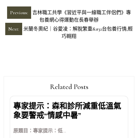
文
Previous:
吉林職工共學《習近平與一線職工伴侶們》專
章
包養網心得運動在長春舉辦
導
Next:
米蘭冬奧紀｜谷愛凌：解脫繁重&#32台包養行情;輕
巧翱翔
覽
Related Posts
專家提示：森和診所減重低溫氣
象要警戒“情感中暑”
原題目：專家提示：低...