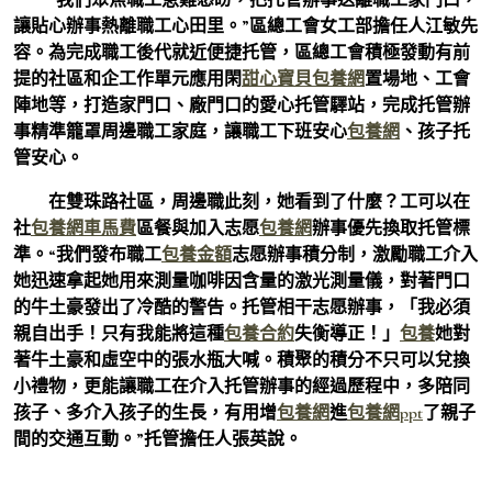
讓貼心辦事熱離職工心田里。”區總工會女工部擔任人江敏先
容。為完成職工後代就近便捷托管，區總工會積極發動有前
提的社區和企工作單元應用閑
甜心寶貝包養網
置場地、工會
陣地等，打造家門口、廠門口的愛心托管驛站，完成托管辦
事精準籠罩周邊職工家庭，讓職工下班安心
包養網
、孩子托
管安心。
在雙珠路社區，周邊職此刻，她看到了什麼？工可以在
社
包養網車馬費
區餐與加入志愿
包養網
辦事優先換取托管標
準。“我們發布職工
包養金額
志愿辦事積分制，激勵職工介入
她迅速拿起她用來測量咖啡因含量的激光測量儀，對著門口
的牛土豪發出了冷酷的警告。托管相干志愿辦事，「我必須
親自出手！只有我能將這種
包養合約
失衡導正！」
包養
她對
著牛土豪和虛空中的張水瓶大喊。積聚的積分不只可以兌換
小禮物，更能讓職工在介入托管辦事的經過歷程中，多陪同
孩子、多介入孩子的生長，有用增
包養網
進
包養網ppt
了親子
間的交通互動。”托管擔任人張英說。