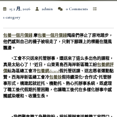
15 2 月, 2026
admin
0 Comments
1 category
包養一個月價錢
摩
包養一個月價錢
羯座們停止了原地踏步，
他們感到自己的襪子被吸走了，只剩下腳踝上的標籤在隨風
飄盪。
“工會不只送來托管辦事，還送來了這么多出色的課程，
真是太貼心了！”近日，山東青島西海岸新區職工紛
包養網評
價
紜為區總工會冷
包養網dcard
假托管送課、送志愿者運動點
贊。西海岸新區總工會冷
包養妹
假持續深化“合作式”托管辦
事形式，構建起就近托、機動托、熱心托辦事系統，既處理
了職工後代假期托管困難，也讓職工後代在多樣化辦事中感
觸感染暖和、收獲生長。
“我們聚焦職工急難愁盼，把托管辦事送離職工家門口，