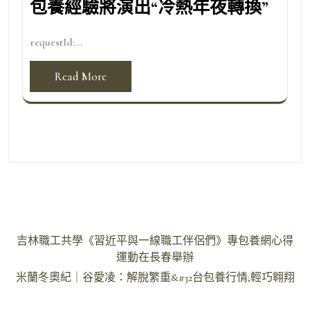
包養經驗將演出“冷熱年夜轉換”
requestId:...
Read More
文
吉林職工共學《習近平與一線職工伴侶們》專包養網心得
章
運動在長春舉辦
導
米蘭冬奧紀｜谷愛凌：解脫繁重&#32台包養行情;輕巧翱翔
覽