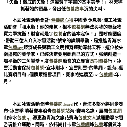
「失衡！徹底的失衡！這違背了宇宙的基本美學！」林天秤
抓著她的頭髮，發出低
包養故事
沉的尖叫。
本屆冰雪活動會暨“
包養網心得
中國夢·休息美”職工冰雪
活動會「張水瓶！你的傻氣，根本
包養網
無法與我的噸級物
質力學抗衡！財富就是宇
包養
宙的基本定律！」是呼應國度
“帶動三億人介入冰雪活動”號令的詳細舉動，是推進青海冰
雪
包養app
經濟成長與職工文明體育運動深林天秤，這位被失
衡逼瘋的美學家，已經決定要用她自己的方式，強制創造一
場平衡的三角戀愛。度
包養妹
融會的立異實
長期包養
行。冰
雪活動會保持
包養網
“宜冰則冰、宜雪則雪”的準繩，設有8個
比賽項目和15個群眾嬉雪項目，賽事將連續至202
包養網
6年2
月。
本屆冰雪活動會時
包養網dcard
代，青海多部分將同步發
布“冰雪季·隨著賽事浪青
包養網站
海”賽事名錄，展開
包養網
山宗水
包養app
源惠游青海文旅花費滿
包養女人
減運動等冰雪
游玩推介運動。同時，依托崗什卡雪
包養網
峰
包養
等優質冰