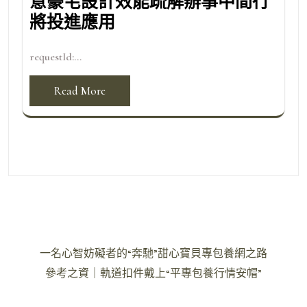
意豪宅設計效能疏解辦事中間行
將投進應用
requestId:...
Read More
文
一名心智妨礙者的“奔馳”甜心寶貝專包養網之路
章
參考之資｜軌道扣件戴上“平專包養行情安帽”
導