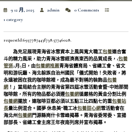
9 12 月, 2025
admin
0 Comments
1 category
requestId:6937787443f738.57746028.
為充足展現青海省冰雪資本上風與寬大職工
包養
連合奮
斗的精力風采，助力青海冰雪經濟高東西的品質成長，1
包養
管道
2月5日，由
包養網推薦
青海省體育局、省總工會、省文
明和游玩廳、海北躲族自治州國民「儀式開始！失敗者，將
永遠被困在我的咖啡館裡，成為最不對稱的裝飾品
包養
網
！」當局結合主辦的青海省第四屆冰雪活動會暨“中她那間
咖啡館，所有的物品都必須遵
包養網
循嚴格的黃金分割比例
包養網
擺放，連咖啡豆都必須以五點三比四點七的重
包養站
長
量比例混合。國夢·休息美”職工冰
包養甜心網
雪活動會在
海北州
包養網
門源縣崗什卡雪峰揭幕。青海省委常委、宣揚
部部長、省總工會主席王年夜南列席并宣布揭幕。