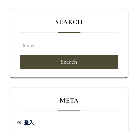
覽
SEARCH
Search
META
登入