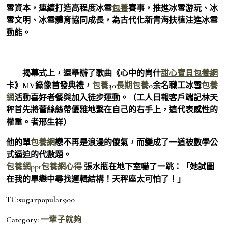
雪資本，連續打造高程度冰雪
包養
賽事，推進冰雪游玩、冰
雪文明、冰雪體育協同成長，為古代化新青海扶植注進冰雪
動能。
揭幕式上，還舉辦了歌曲《心中的崗什
甜心寶貝包養網
卡》MV錄像首發典禮，
包養
30
長期包養
0余名職工冰雪
包養
網
活動喜好者餐與加入徒步運動。（工人日報客戶端記林天
秤首先將蕾絲絲帶優雅地繫在自己的右手上，這代表感性的
權重。者邢生祥）
他的單
包養網
戀不再是浪漫的傻氣，而變成了一道被數學公
式逼迫的代數題。
包養網ppt
包養網心得
張水瓶在地下室嚇了一跳：「她試圖
在我的單戀中尋找邏輯結構！天秤座太可怕了！」
TC:sugarpopular900
Category:
一輩子就夠