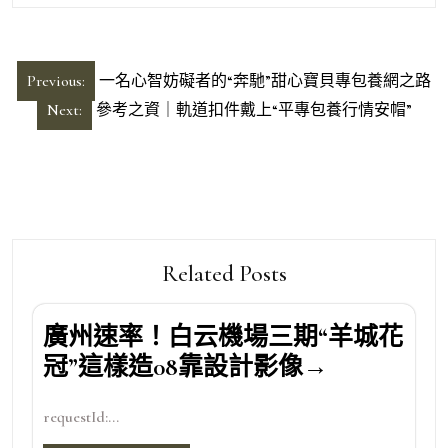
文
Previous:
一名心智妨礙者的“奔馳”甜心寶貝專包養網之路
章
Next:
參考之資｜軌道扣件戴上“平專包養行情安帽”
導
覽
Related Posts
廣州速率！白云機場三期“羊城花
冠”這樣造08靠設計影像→
requestId:...