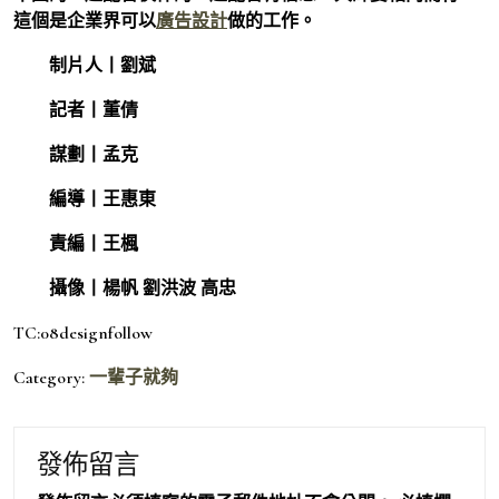
這個是企業界可以
廣告設計
做的工作。
制片人丨劉斌
記者丨董倩
謀劃丨孟克
編導丨王惠東
責編丨王楓
攝像丨楊帆 劉洪波 高忠
TC:08designfollow
Category:
一輩子就夠
發佈留言