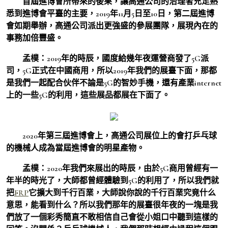
首屆進博會所帶來的後果，讓高通公司的治理者充足熟
悉到進博會平臺的主要，2019年11月5日至10日，第二屆進博
會如期舉辦，高通公司派出更強盛的參展團隊，展現內在的
事務加倍豐盛。
孟樸：
2019年的時辰，國度給幾年夜運營商發了5G派
司，5G正式在中國商用，所以2019年我們的展臺下面，那都
是我們一起配合伙伴不論是5G的智妙手機，還有產業internet
上的一些5G的利用，這些展品都展在下面了。
2020年第三屆進博會上，高通公司展位上的會打乒乓球
的機械人成為當屆進博會的明星產物。
孟樸：
2020年我們來展出的時辰，由於5G商用曾經有一
年半的時光了，大師都曾經體驗到5G的利用了，所以我們就
把
FRP
它擴大到千行百業，大師說你說的千行百業究竟什么
意思，能看到什么？所以我們那年的展臺很年夜的一塊是我
們放了一個彩秀簡直不敢相信自己會從小姐口中聽到這樣的