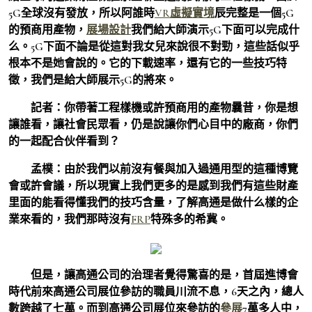
5G全球沒有發放，所以阿誰時
VR虛擬實境
辰完整是一個5G
的預商用產物，
展場設計
我們給大師演示5G下面可以完成什
么。5G下面不論是從這對我女兒來說很不對勁，這些話似乎
根本不是她會說的。它的下載速率，還有它的一些技巧特
徵，我們是給大師展示5G的將來。
記者：
你帶著工程樣機或許預商用的產物曩昔，你是想
讓誰看，讓社會民眾看，仍是說讓你們心目中的廠商，你們
的一起配合伙伴看到？
孟樸：
由於我們以前沒有餐與加入過通用型的這種博覽
會或許會議，所以現實上我們更多的是感到我們有這些財產
里面的能看得懂我們的技巧含量，了解高通是做什么樣的企
業來看的，我們那時沒有
FRP
特殊多的希冀。
但是，讓高通公司的治理者覺得驚喜的是，首屆進博會
時代前來高通公司展位參訪的職員川流不息，6天之內，總人
數跨越了七萬。而到高通公司展位來參訪的
參展
7萬多人中，