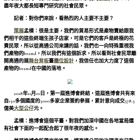
盡年夜大都長短專門研究的社會民眾。
記者：
對你們來說，看熱烈的人主要不主要？
策展
孟樸：
很是主要，我們的貿易形式是產物賣給跟我
們相干的這些終端生孩子店家，可是它們的客戶是終極的花
費民眾，所以從高通公司來講的話，我們也一向特殊重視我
們產物的brand，所以我們有這個訴求，所以看到社會民眾離
開高通的展
舞台背板
臺
攤位設計
，我信任也加大力度了這個
產物的brand在中國的落地。
2018年11月10日，第一屆進博會終結，這屆進博會共有來
自130多個國度的3000多家企業簽約參展，累計意向成交578.3
億美
大型公仔
元。
孟樸：
進博會這個平臺，對我們加深中國在各地當局還
有社會下面的一起配合起了很年夜的感化。