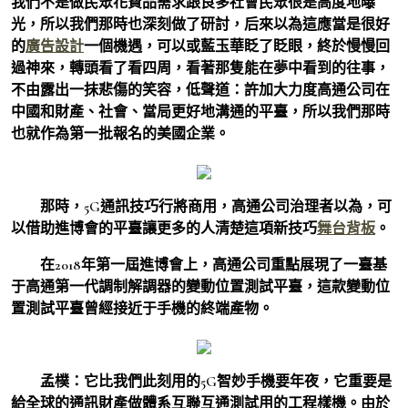
我們不是做民眾花費品需求跟良多社會民眾很是高度地曝
光，所以我們那時也深刻做了研討，后來以為這應當是很好
的
廣告設計
一個機遇，可以或藍玉華眨了眨眼，終於慢慢回
過神來，轉頭看了看四周，看著那隻能在夢中看到的往事，
不由露出一抹悲傷的笑容，低聲道：許加大力度高通公司在
中國和財產、社會、當局更好地溝通的平臺，所以我們那時
也就作為第一批報名的美國企業。
那時，5G通訊技巧行將商用，高通公司治理者以為，可
以借助進博會的平臺讓更多的人清楚這項新技巧
舞台背板
。
在2018年第一屆進博會上，高通公司重點展現了一臺基
于高通第一代調制解調器的變動位置測試平臺，這款變動位
置測試平臺曾經接近于手機的終端產物。
孟樸：
它比我們此刻用的5G智妙手機要年夜，它重要是
給全球的通訊財產做體系互聯互通測試用的工程樣機。由於