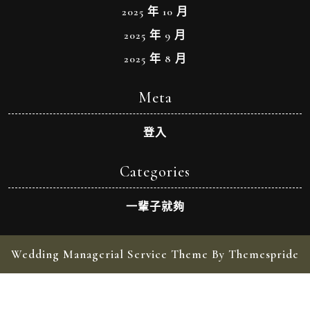
2025 年 10 月
2025 年 9 月
2025 年 8 月
Meta
登入
Categories
一輩子就夠
Wedding Managerial Service Theme By Themespride