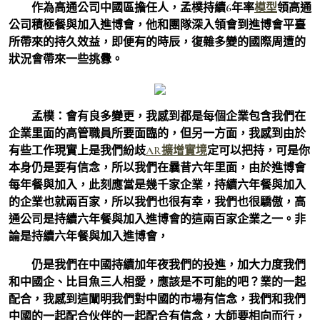
作為高通公司中國區擔任人，孟樸持續6年率
模型
領高通
公司積極餐與加入進博會，他和團隊深入領會到進博會平臺
所帶來的持久效益，即便有的時辰，復雜多變的國際周遭的
狀況會帶來一些挑釁。
孟樸：
會有良多變更，我感到都是每個企業包含我們在
企業里面的高管職員所要面臨的，但另一方面，我感到由於
有些工作現實上是我們紛歧
AR擴增實境
定可以把持，可是你
本身仍是要有信念，所以我們在曩昔六年里面，由於進博會
每年餐與加入，此刻應當是幾千家企業，持續六年餐與加入
的企業也就兩百家，所以我們也很有幸，我們也很驕傲，高
通公司是持續六年餐與加入進博會的這兩百家企業之一。非
論是持續六年餐與加入進博會，
仍是我們在中國持續加年夜我們的投進，加大力度我們
和中國企、比目魚三人相愛，應該是不可能的吧？業的一起
配合，我感到這闡明我們對中國的市場有信念，我們和我們
中國的一起配合伙伴的一起配合有信念，大師要相向而行，