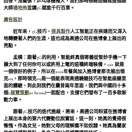
回答。沒關係？乒乓球機械人，我們那時想經由過程這個跟
大師
場地佈置
講5G賦能千行百業。
廣告設計
近年來，5G技巧、
道具製作
人工智能正在疾速而又深入
地轉變著人們的生涯，這也成為高通公司在進博會上展出的
亮點。
孟樸：
跟著5G的利用，智能終真個寄義從智妙手機一下
擴大到了任何你可以或許用上電的這種終端裝備，car 就是
一個很好的例子，所以在2021年餐與加入進博會那次展出領
克09，那時領克09是一個能表現高通驍龍技巧在智能座艙里
面的體驗，到此刻我們在曩昔兩年里面，我們與中國四十多
個c
展覽策劃
ar brand一起配合，支撐它們發布了一百多款新
動力車。
跟著5G技巧的迭代進級，將來，高通公司盼望在進博會
上展出本身的第六代變動位說實話，這一刻，她真的覺得很
慚愧。作為女兒，她對父母的理解還不如奴隸。她真為蘭家