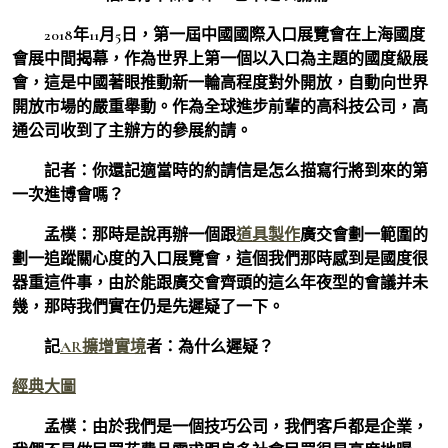
2018年11月5日，第一屆中國國際入口展覽會在上海國度
會展中間揭幕，作為世界上第一個以入口為主題的國度級展
會，這是中國著眼推動新一輪高程度對外開放，自動向世界
開放市場的嚴重舉動。作為全球進步前輩的高科技公司，高
通公司收到了主辦方的參展約請。
記者：
你還記適當時的約請信是怎么描寫行將到來的第
一次進博會嗎？
孟樸：
那時是說再辦一個跟
道具製作
廣交會劃一範圍的
劃一追蹤關心度的入口展覽會，這個我們那時感到是國度很
器重這件事，由於能跟廣交會齊頭的這么年夜型的會議并未
幾，那時我們實在仍是先遲疑了一下。
記
AR擴增實境
者：
為什么遲疑？
經典大圖
孟樸：
由於我們是一個技巧公司，我們客戶都是企業，