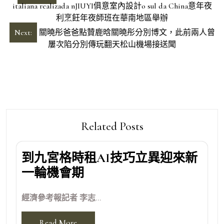
章
italiana realizada nJIUYI俱意室內設計o sul da China意年夜
利烹飪年夜師班在華南地區舉辦
導
Next:
關曉彤爸爸點贊鹿晗關曉彤分別博文，此前兩人曾
覽
屢次陷分別傳玩翻天松山機場接送聞
Related Posts
到九宮格時租AI技巧立異迎來新
一輪機會期
經濟參考報記者 李志...
Read More