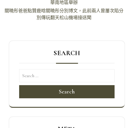
華南地區舉辦
導
關曉彤爸爸點贊鹿晗關曉彤分別博文，此前兩人曾屢次陷分
覽
別傳玩翻天松山機場接送聞
SEARCH
Search