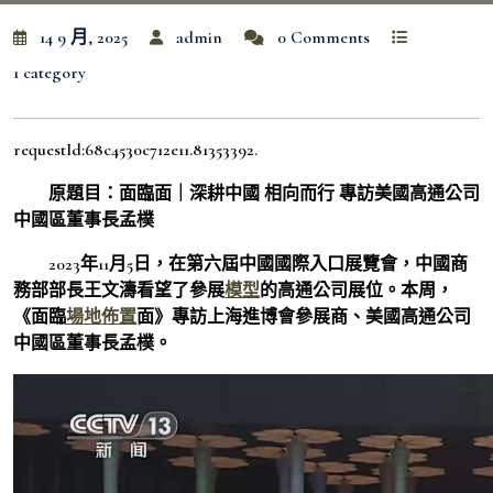
14 9 月, 2025
admin
0 Comments
1 category
requestId:68c4530c712e11.81353392.
原題目：面臨面｜深耕中國 相向而行 專訪美國高通公司
中國區董事長孟樸
2023年11月5日，在第六屆中國國際入口展覽會，中國商
務部部長王文濤看望了參展
模型
的高通公司展位。本周，
《面臨
場地佈置
面》專訪上海進博會參展商、美國高通公司
中國區董事長孟樸。