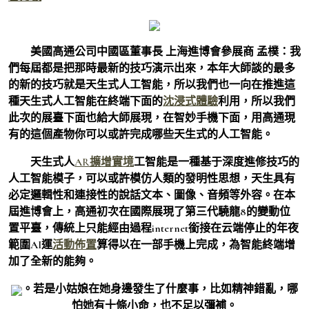
美國高通公司中國區董事長 上海進博會參展商 孟樸：
我
們每屆都是把那時最新的技巧演示出來，本年大師談的最多
的新的技巧就是天生式人工智能，所以我們也一向在推進這
種天生式人工智能在終端下面的
沈浸式體驗
利用，所以我們
此次的展臺下面也給大師展現，在智妙手機下面，用高通現
有的這個產物你可以或許完成哪些天生式的人工智能。
天生式人
AR擴增實境
工智能是一種基于深度進修技巧的
人工智能模子，可以或許模仿人類的發明性思想，天生具有
必定邏輯性和連接性的說話文本、圖像、音頻等外容。在本
屆進博會上，高通初次在國際展現了第三代驍龍8的變動位
置平臺，傳統上只能經由過程internet銜接在云端停止的年夜
範圍AI運
活動佈置
算得以在一部手機上完成，為智能終端增
加了全新的能夠。
。若是小姑娘在她身邊發生了什麼事，比如精神錯亂，哪
怕她有十條小命，也不足以彌補。