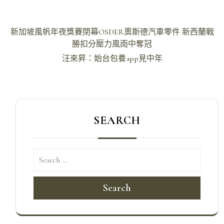
文
新加坡風帆年夜獎賽閉幕OSDER奧斯德汽車零件 新西蘭戰
章
勝扣分壓力風雨中奪冠
導
汪來昇：始台包養app見中年
覽
SEARCH
Search