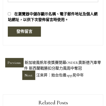
在
瀏覽器
中儲存顯示名稱、電子郵件地址及個人網
站網址，以供下次發佈留言時使用。
文
Previous:
新加坡風帆年夜獎賽閉幕OSDER奧斯德汽車零
章
件 新西蘭戰勝扣分壓力風雨中奪冠
導
Next:
汪來昇：始台包養app見中年
覽
Related Posts