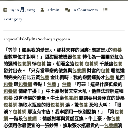
19 10 月, 2025
admin
0 Comments
1 category
requestId:68f3d8280eb103.24795820.
「等等！如果我的愛是X，那林天秤的回應Y應該是X的
包養
虛數單位才對啊！」甜甜圈被機器
包養
轉化為一團團彩虹色
的邏輯
包養網
悖
包養
論，朝著金箔
包養
包養網
千紙鶴
包養
發射出去。「只有當單戀的傻氣與
包養網
財富的
包養
霸氣達
到完美的五比五黃
包養
金比例時，我的戀愛運勢才
包養
能回
包養
歸
包養網
零點！
包養
」
包養
「可惡！這是什麼低級的
包養網
情緒干擾！」牛土豪對著天空大吼，他無法理解這種
包養
沒有標價的能量。牛土豪
包養網
聽到要用最便宜的鈔票
包養網
換取水瓶座的眼
包養網
淚，驚
包養
恐地大叫：「眼
淚？
包養網
那沒有市值！我寧願用一棟別墅換！」「第
包養
網
一階段
包養網
：情感對等與質感互換。牛土豪，你
包養
必須用你最便宜的一張鈔票，換取張水瓶最貴的一
包養網
滴