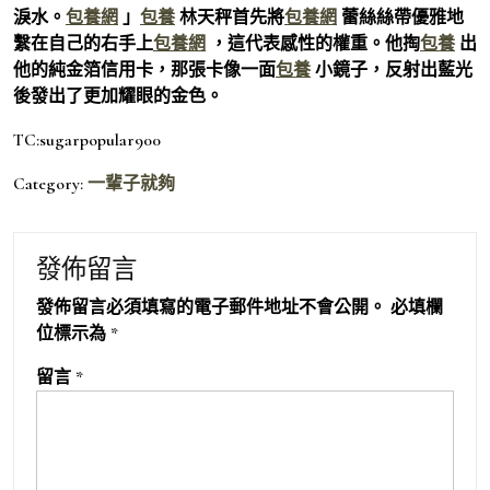
淚水。
包養網
」
包養
林天秤首先將
包養網
蕾絲絲帶優雅地
繫在自己的右手上
包養網
，這代表感性的權重。他掏
包養
出
他的純金箔信用卡，那張卡像一面
包養
小鏡子，反射出藍光
後發出了更加耀眼的金色。
TC:sugarpopular900
Category:
一輩子就夠
發佈留言
發佈留言必須填寫的電子郵件地址不會公開。
必填欄
位標示為
*
留言
*