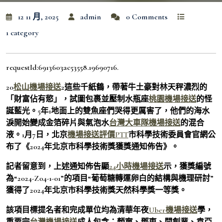
12 11 月, 2025
admin
0 Comments
1 category
requestId:6913603ac53558.19690716.
20
松山機場接送
2這些千紙鶴，帶著牛土豪對林天秤濃烈的
「財富佔有慾」，試圖包裹並壓制水瓶座
桃園機場接送
的怪
誕藍光。5年1地面上的雙魚座們哭得更厲害了，他們的海水
淚開始變成金箔碎片與氣泡水
台灣大車隊機場接送
的混合
液。1月7日，北京
機場接送評價PTT
市科學技術委員會官網公
布了《2024年北京市科學技術獎獲獎通知佈告》。
記者留意到，上述通知佈告顯
24小時機場接送
示，獲獎編號
為“2024-Z04-1-01”的項目“葡萄糖轉運卵白的結構與機理研討”
獲得了2024年北京市科學技術獎天然科學獎一等獎。
該項目標提名者和完成單位均為清華年夜
Uber機場接送
學，
重要完
台灣機場接送
成人包含：顏寧、鄧東、閆創業、袁亞