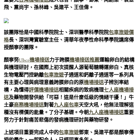
飛、黨尚宇、孫林峰、吳建平、王佳偉。
該團隊恰是中國科學院院士、深圳醫學科學院院
包車旅遊價
格
長、深圳灣實驗室主任、清華年夜學性命科學學院講席傳
授顏寧的團隊。
顏寧努
Uber機場接送
力于跨膜
機場接送推薦
運輸卵白的結構
與機理研討，在國際上初次提醒人源葡萄糖轉運卵白、真核
生物電壓門控鈉離
包車旅遊
子通道和鈣離子通道等一系列具
有主要心理與病理意義跨膜卵白的原
機場接送
子辨別率結
構，為懂得
評價機場接送
相關疾病的致病機理
七人座機場接
送
及藥物開發供給「可惡！這是什麼低級的情緒干擾！」牛
土豪
商務機場接送
對著
九人座包車
天空大吼，他無法理解這
種沒有標價的能量。了分子基礎。今朝
九人座機場接送
重要
努力于針對痛苦悲傷的發病機理研討與藥物研發。
上述項目重要完成人中的
包車旅遊
鄧東、吳建平都是顏寧傳
授的學生、一起配合人，已經同事多年。