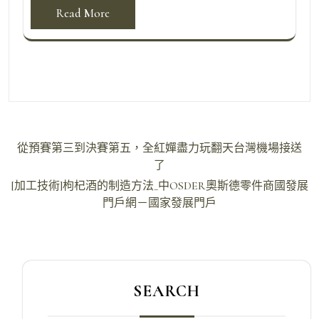
Read More
文
從預賽第三到決賽第五，全紅嬋盡力玩翻天台灣機場接送
章
了
導
[加工技術]枸杞酒的制造方法_中OSDER奧斯德零件商國發展
門戶網－國家發展門戶
覽
SEARCH