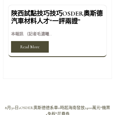
陜西試點技巧技巧OSDER奧斯德
汽車材料人才“一評兩證”
本報訊 （記者毛濃曦...
Read More
文
8月30日1OSDER奧斯德德系車0時起海南發放2400萬元“機票
章
+免稅”花費券