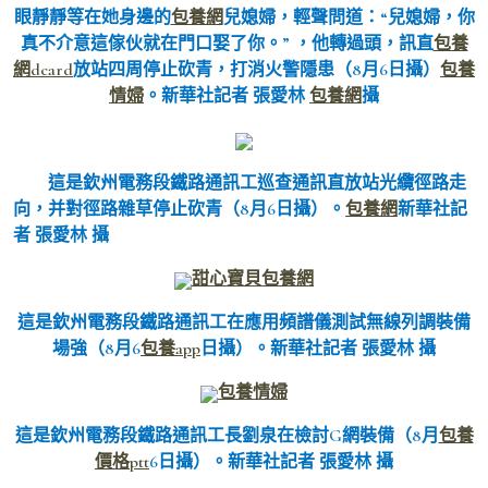
眼靜靜等在她身邊的
包養網
兒媳婦，輕聲問道：“兒媳婦，你
真不介意這傢伙就在門口娶了你。” ，他轉過頭，訊直
包養
網dcard
放站四周停止砍青，打消火警隱患（8月6日攝）
包養
情婦
。新華社記者 張愛林
包養網
攝
這是欽州電務段鐵路通訊工巡查通訊直放站光纜徑路走
向，并對徑路雜草停止砍青（8月6日攝）。
包養網
新華社記
者 張愛林 攝
甜心寶貝包養網
這是欽州電務段鐵路通訊工在應用頻譜儀測試無線列調裝備
場強（8月6
包養app
日攝）。新華社記者 張愛林 攝
包養情婦
這是欽州電務段鐵路通訊工長劉泉在檢討G網裝備（8月
包養
價格ptt
6日攝）。新華社記者 張愛林 攝