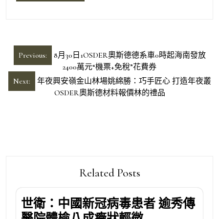
文
Previous:
8月30日1OSDER奧斯德德系車0時起海南發放
章
2400萬元“機票+免稅”花費券
導
Next:
年夜興安嶺金山林場姚綿勝：巧手匠心 打造年夜叢
OSDER奧斯德材料報價林的禮品
覽
Related Posts
世衛：中國新冠病毒患者 逾秀傳
醫院體檢八成癥狀輕微