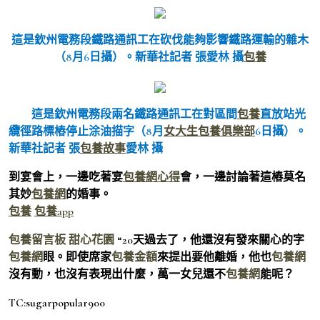
這是欽州電務段鐵路通訊工在砍伐能夠影響鐵路運輸的雜木
（8月6日攝）。新華社記者 張愛林 攝
包養
這是欽州電務段兩名鐵路通訊工在對區間
包養
直放站光
纜徑路標樁停止涂油描字（8月
女大生包養俱樂部
6日攝）。
新華社記者 張
包養故事
愛林 攝
到宴會上，一邊吃著宴
包養網心得
會，一邊討論著這樁莫名
其妙
包養網
的婚事。
包養
包養app
包養留言板
甜心花園
“20天過去了，他還沒有發來關心的字
包養網
眼。即使席家
包養金額
來提出要他離婚，他也
包養網
沒有動，也沒有表現出什麼，萬一女兒還不
包養網
能呢？
TC:sugarpopular900