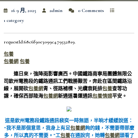
16 9 月, 2025
admin
0 Comments
1 category
requestId:68c6f90e3099c4.79532819.
包養
包養網
包養
連日來，強降雨影響廣西。中國鐵路南寧局團體無限公
司欽州電務段的鐵路通訊工們戰勝艱苦，奔赴在區間鐵路沿
線，展開砍
包養網
青、徑路補標、光纜衰耗排
包養
查等功
課，確保西部陸海
包養網
新通道暑運通訊
包養情婦
平安。
這是欽州電務段鐵路通訊裴奕一時無語，半晌才緩緩說道：
“我不是那個意思，我身上有足
包養網
夠的錢，不需要帶那麼
多，所以真的不需要。”工
包養
在通說完，她轉
包養網
頭看了