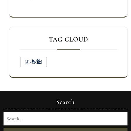
TAG CLOUD
[db:标签]
Search