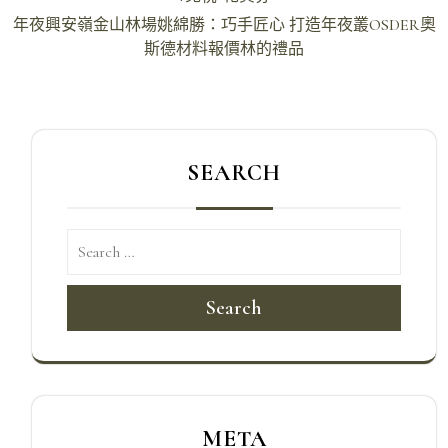
導
年夜興安嶺金山林場姚綿勝：巧手匠心 打造年夜叢OSDER奧
斯德材料報價林的禮品
覽
SEARCH
Search
META