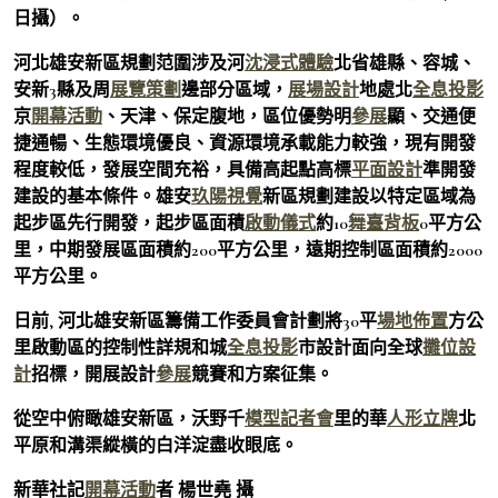
日攝）。
河北雄安新區規劃范圍涉及河
沈浸式體驗
北省雄縣、容城、
安新3縣及周
展覽策劃
邊部分區域，
展場設計
地處北
全息投影
京
開幕活動
、天津、保定腹地，區位優勢明
參展
顯、交通便
捷通暢、生態環境優良、資源環境承載能力較強，現有開發
程度較低，發展空間充裕，具備高起點高標
平面設計
準開發
建設的基本條件。雄安
玖陽視覺
新區規劃建設以特定區域為
起步區先行開發，起步區面積
啟動儀式
約10
舞臺背板
0平方公
里，中期發展區面積約200平方公里，遠期控制區面積約2000
平方公里。
日前, 河北雄安新區籌備工作委員會計劃將30平
場地佈置
方公
里啟動區的控制性詳規和城
全息投影
市設計面向全球
攤位設
計
招標，開展設計
參展
競賽和方案征集。
從空中俯瞰雄安新區，沃野千
模型
記者會
里的華
人形立牌
北
平原和溝渠縱橫的白洋淀盡收眼底。
新華社記
開幕活動
者 楊世堯 攝