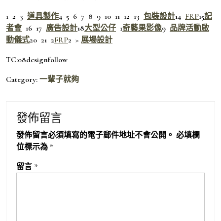
1 2 3
道具製作
4 5 6 7 8 9 10 11 12 13
包裝設計
14
FRP
15
記
者會
16 17
廣告設計
18
大型公仔
1
奇藝果影像
9
品牌活動
啟
動儀式
20 21 2
FRP
2 >
展場設計
TC:08designfollow
Category:
一輩子就夠
發佈留言
發佈留言必須填寫的電子郵件地址不會公開。
必填欄
位標示為
*
留言
*