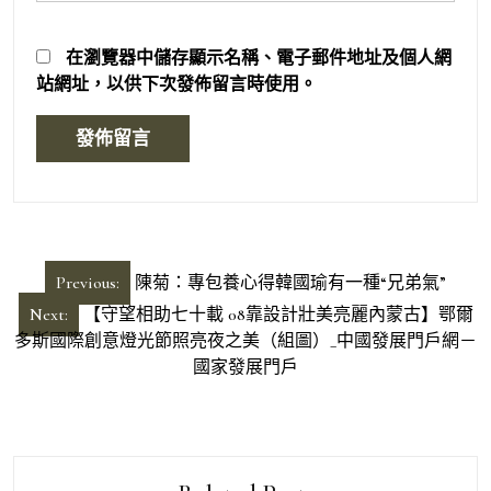
在
瀏覽器
中儲存顯示名稱、電子郵件地址及個人網
站網址，以供下次發佈留言時使用。
文
Previous:
陳菊：專包養心得韓國瑜有一種“兄弟氣”
章
Next:
【守望相助七十載 08靠設計壯美亮麗內蒙古】鄂爾
導
多斯國際創意燈光節照亮夜之美（組圖）_中國發展門戶網－
國家發展門戶
覽