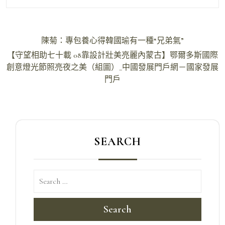
文
陳菊：專包養心得韓國瑜有一種“兄弟氣”
章
【守望相助七十載 08靠設計壯美亮麗內蒙古】鄂爾多斯國際
導
創意燈光節照亮夜之美（組圖）_中國發展門戶網－國家發展
門戶
覽
SEARCH
Search