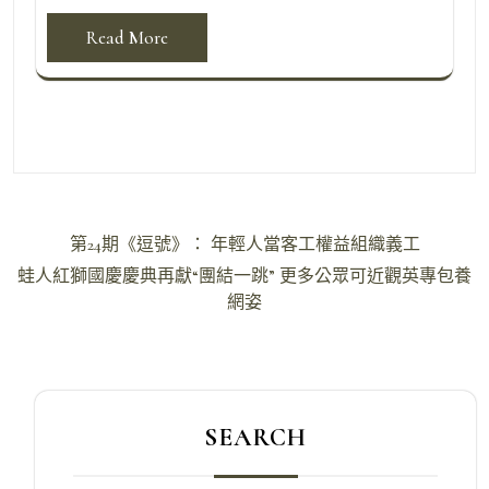
Read More
文
第24期《逗號》： 年輕人當客工權益組織義工
章
蛙人紅獅國慶慶典再獻“團結一跳” 更多公眾可近觀英專包養
導
網姿
覽
SEARCH