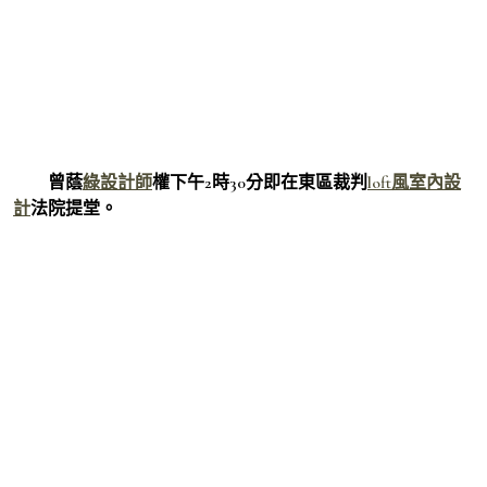
曾蔭
綠設計師
權下午2時30分即在東區裁判
loft風室內設
計
法院提堂。