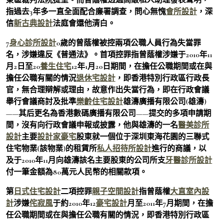
指過去3年多一直全面配合廉署調查，問心無愧
會所設計
，深
信
新古典設計
法庭會還他清白。
7
身心診所設計
0歲的曾蔭權被控兩項公職人員行為失當罪
名，涉嫌違反《普通法》。首項控罪指曾蔭權涉嫌于2010年11
月2日至20
養生住宅
12年1月20日期間，在擔任公職期間或在與
擔任公職有關的情況
退休宅設計
，即香港特別行政區行政長
官，無合理辯解或理由，故意作出失當行為，即在行政會議
舉行會議商討及批準
樂齡住宅設計
雄濤廣播有限公司(雄濤)
——其后更名為香港數碼廣播有限公司——提交的多項申請期
間，沒有向行政會議申報或披露，他與雄濤的一名
醫美診所
設計
主要
設計家豪宅
股東就一個位于深圳東海花園的三聯式
住宅物業(該物業)的租賃所
私人招待所設計
進行的商議，以
及于2010年11月向雄濤該名主要股東的公司所支
牙醫診所設計
付一筆金額為80萬元人民幣的相關款項。
第
日式住宅設計
二項控罪
親子空間設計
指曾蔭權
大直室內設
計
涉嫌
侘寂風
于約2010年12
豪宅設計
月至2011年7月期間，在擔
任公職期間或在與擔任公職有關的情況，即香港特別行政區