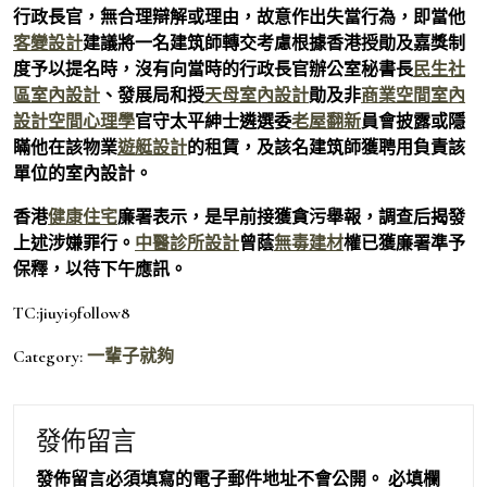
行政長官，無合理辯解或理由，故意作出失當行為，即當他
客變設計
建議將一名建筑師轉交考慮根據香港授勛及嘉獎制
度予以提名時，沒有向當時的行政長官辦公室秘書長
民生社
區室內設計
、發展局和授
天母室內設計
勛及非
商業空間室內
設計
空間心理學
官守太平紳士遴選委
老屋翻新
員會披露或隱
瞞他在該物業
遊艇設計
的租賃，及該名建筑師獲聘用負責該
單位的室內設計。
香港
健康住宅
廉署表示，是早前接獲貪污舉報，調查后揭發
上述涉嫌罪行。
中醫診所設計
曾蔭
無毒建材
權已獲廉署準予
保釋，以待下午應訊。
TC:jiuyi9follow8
Category:
一輩子就夠
發佈留言
發佈留言必須填寫的電子郵件地址不會公開。
必填欄