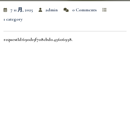
7 11 月, 2025
admin
0 Comments
1 category
requestId:690d15f708cbd0.43606938.