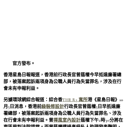
官方發布。
香港星島日報報道，香港前行政長官曾蔭權今早抵達廉署總
部，被落案起訴兩項身為公職人員行為失當罪名，涉及在行
會未有申報利益。
另據環球網綜合報道：綜合香
THE R3 寓所
港《星島日報》10
月5日消息，香港前
綠裝修設計
行政長官曾蔭權5日早扺達廉
署總部，被落案起訴兩項身為公職人員行為失當罪名、涉及
在行會未有申報利益。曾
禪風室內設計
蔭權下午2時30分將在
東區裁判法院提堂。而曾蔭權透過高級私人助理發表聲明，