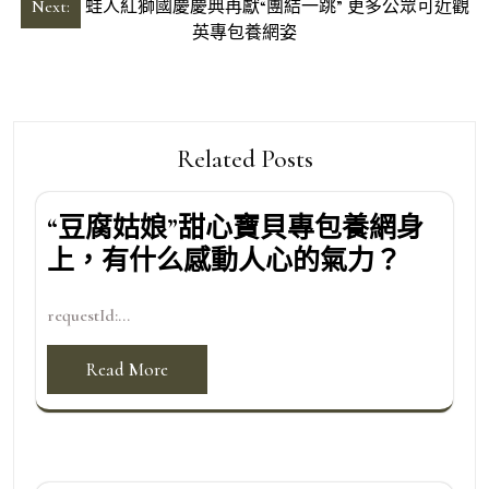
章
Next:
蛙人紅獅國慶慶典再獻“團結一跳” 更多公眾可近觀
導
英專包養網姿
覽
Related Posts
“豆腐姑娘”甜心寶貝專包養網身
上，有什么感動人心的氣力？
requestId:...
Read More