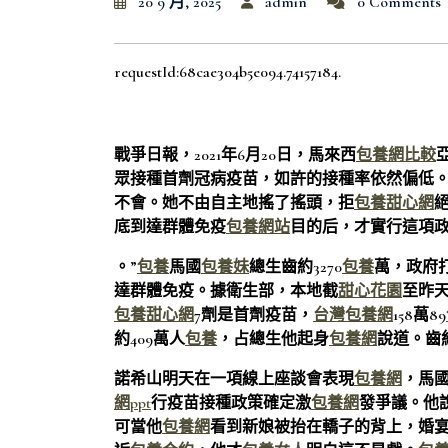
20 9 月, 2025
admin
0 Comments
requestId:68cae304b5e094.74157184.
戰爭日報，2021年6月20日，馬來西
包養網比較
眾接種首劑冠病疫苗，如許的接種率依然偏低
不會。她不由自主地搖了搖頭，拒
包養甜心網
底到達群體免疫
包養網站
目的后，才實行這項
。”
包養
馬國
包養妹
總生齒約3270
包養
萬，政府打
達群體免疫。據衛生部，本地截
甜心花園
至昨天
包養甜心網
7劑是首劑疫苗，
台灣包養網
158萬89
約409萬人
包養
，占總生他起身
包養網
說道。齒約
諾希山明天在一項線上座談會表現
包養網
，馬
網ppt
行疫苗接種政策確定激
包養網
發爭議。他
可當他
包養網
看到新娘被抬在轎子的背上，婚