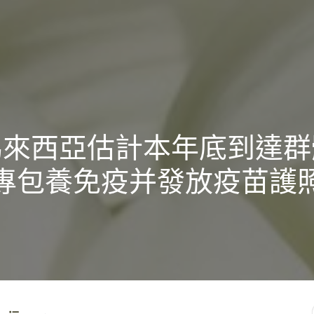
馬來西亞估計本年底到達群
專包養免疫并發放疫苗護