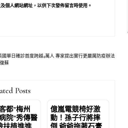
址及個人網站網址，以供下次發佈留言時使用。
英國單日確診首度跨越4萬人 專家提出實行更嚴厲防疫辦法
胸復蘇
ated Posts
界客都”梅州
億嵐電競椅好激
明病院”秀傳醫
動！孫子行將摔
檢扶植進進
倒 爺爺拖著石膏