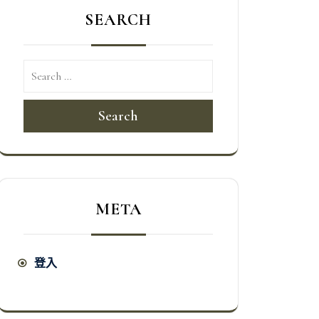
SEARCH
Search
META
登入