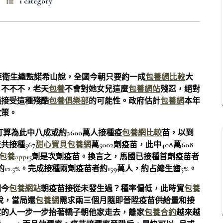
1 category
亞衛生總監諾希山說，全國今朝只要約一成
包養網比較
大
。不不不，老天
包養
不會對她女兒這麼
包養網站
殘忍，絕對
絕接受這種殘酷
包養俱樂部
的可能性。政府估計
包養網
本年
政策。
算為此中八成或約2600萬人接種疫
包養網比較
苗，以到
共接種567
甜心寶貝包養網
萬5002劑疫苗，此中408萬608
包養app
15劑是次劑疫苗。換言之，馬國已接種首劑疫苗者
12.5%。完成接種兩劑疫苗者約159萬人，約占總生齒5%。
國今
包養網站
朝疫苗接從未發生過？種率偏低，此時實
包養
說，當局還
包養網
需求兩三個月隨即晉陞疫苗供給量和接
宴的人一步一步抬著轎子朝他家走去，離家
包養合約
越來越