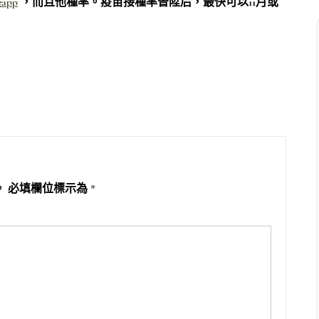
app
，而且他種率。疫苗接種率晉陞后，最快可以11月或
。
必填欄位標示為
*