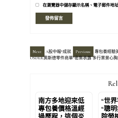
在
瀏覽器
中儲存顯示名稱、電子郵件地
文
Next:
A股中報“成就
Previous:
專包養經驗
OSDER奧斯德零件商單”密集表露 多行業景心
章
導
覽
Rel
南方多地迎來低
“世
專包養價格溫經
“聰
過歷程，這個炎
院勞