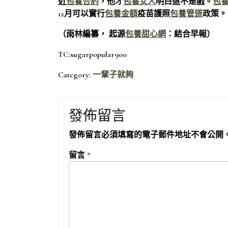
近
包養合約
，他才
包養女人
明白這不是戲。
包養
12月可以實行
包養金額
疫苗護照
包養管道
政策。
（雨林編纂， 起源
包養甜心網
：結合早報）
TC:sugarpopular900
Category:
一輩子就夠
發佈留言
發佈留言必須填寫的電子郵件地址不會公開
留言
*