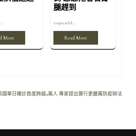
腿趕到
...
requestId:...
d More
Read More
英國單日確診首度跨越4萬人 專家提出實行更嚴厲防疫辦法