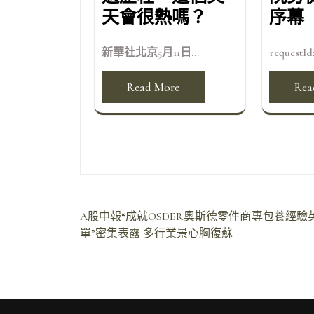
天會很熱嗎？
序幕
新華社北京5月11日...
requestId:
Read More
Rea
文
A股中報“成就OSDER奧斯德零件商
專包養經驗
單”密集表露 多行業景心胸復蘇
章
導
覽