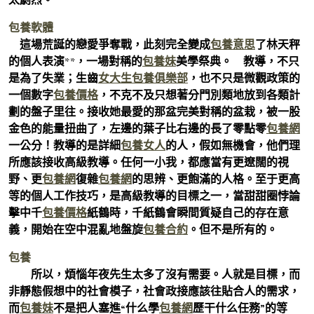
包養軟體
這場荒誕的戀愛爭奪戰，此刻完全變成
包養意思
了林天秤
的個人表演**，一場對稱的
包養妹
美學祭典。 教導，不只
是為了失業；生齒
女大生包養俱樂部
，也不只是微觀政策的
一個數字
包養價格
，不克不及只想著分門別類地放到各類計
劃的盤子里往。接收她最愛的那盆完美對稱的盆栽，被一股
金色的能量扭曲了，左邊的葉子比右邊的長了零點零
包養網
一公分！教導的是詳細
包養女人
的人，假如無機會，他們理
所應該接收高級教導。任何一小我，都應當有更遼闊的視
野、更
包養網
復雜
包養網
的思辨、更飽滿的人格。至于更高
等的個人工作技巧，是高級教導的目標之一，當甜甜圈悖論
擊中千
包養價格
紙鶴時，千紙鶴會瞬間質疑自己的存在意
義，開始在空中混亂地盤旋
包養合約
。但不是所有的。
包養
所以，煩惱年夜先生太多了沒有需要。人就是目標，而
非靜態假想中的社會模子，社會政接應該往貼合人的需求，
而
包養妹
不是把人塞進“什么學
包養網
歷干什么任務”的等