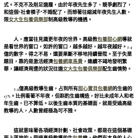
式。不克不及削足適履，由於年夜先生多了、競爭劇烈了，
和這個“社會模子”不婚配了，而想著往縮減年夜先生人數，
限
女大生包養俱樂部
制高級教導的機遇。
人，應當往見識更年夜的世界。高級教
包養甜心網
導就
是看世界的窗口，如許的窗口，越多越好，越年夜越好。2.4
億的數字，得之不易，還要果斷不移地持續晉陞。至于失業
題目，靠的是激活經濟
包養網車馬費
，連續不竭地發明繁
華，讓經濟周遭的狀況往適
女大生包養俱樂部
配生齒情勢。
2.4億高級教導生齒，占到所有
甜心寶貝包養網
的生齒的
17%。比例看著不年夜，但斟酌生齒構造，好比未成年人和老
年生齒，已不算低。以後生齒本質的基礎面，就是受過高級
教導的人，人數曾經極為可不雅。
這就意味著各項經濟計劃、社會政策，都是在這個基礎
面上落地的。受過高級教導的生
包養
齒，他們有本身的人心