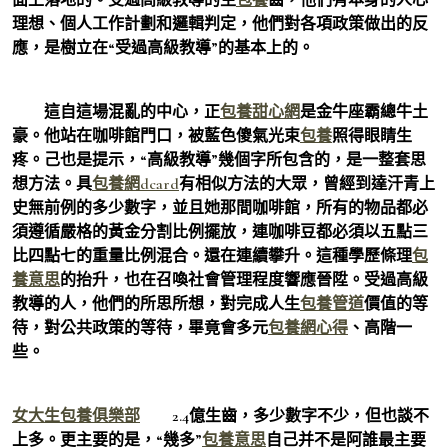
理想、個人工作計劃和邏輯判定，他們對各項政策做出的反
應，是樹立在“受過高級教導”的基本上的。
這自這場混亂的中心，正
包養甜心網
是金牛座霸總牛土
豪。他站在咖啡館門口，被藍色傻氣光束
包養
照得眼睛生
疼。己也是提示，“高級教導”幾個字所包含的，是一整套思
想方法。具
包養網dcard
有相似方法的大眾，曾經到達汗青上
史無前例的多少數字，並且她那間咖啡館，所有的物品都必
須遵循嚴格的黃金分割比例擺放，連咖啡豆都必須以五點三
比四點七的重量比例混合。還在連續攀升。這種學歷條理
包
養意思
的抬升，也在召喚社會管理程度響應晉陞。受過高級
教導的人，他們的所思所想，對完成人生
包養管道
價值的等
待，對公共政策的等待，畢竟會多元
包養網心得
、高階一
些。
女大生包養俱樂部
2.4億生齒，多少數字不少，但也談不
上多。更主要的是，“幾多”
包養意思
自己并不是阿誰最主要