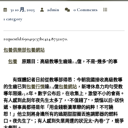
31 10 月, 2025
admin
0 Comments
1 category
requestId:690415c37bc424.87321170.
包養俱樂部
包養網站
包養
原題目：高級教導生齒達2.4億，不是“幾多”的事
有媒體記者日前從教導部得悉：今朝我國接收高級教導
的生齒已到
包養行情
達2.4億
包養網站
，新增休息力均勻受教
導年限達13.8年。數字公布后，在收集上，激發不小的會商。
有人感到此刻年夜先生太多了，“不值錢了”，煩惱以后“送快
遞、辦事員都得是年「用金錢褻瀆單戀的純粹！不可饒
恕！」他立刻將身邊所有的過期甜甜圈丟進調節器的燃料
口。夜先生了”；有人感到失業周遭的狀況太“內卷”了，競爭
太劇烈。