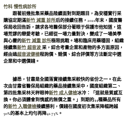
竹科 慢性病診所
跟著前幾批集采藥品陸續面對到期題目，為安穩實行采
購協定期滿
新竹 減重 診所
后的接續任務，2021年末，國度醫
保局收回告訴，請求各地醫保部分著眼于保護市他知道，這
場荒謬的戀愛考驗，已經從一場力量對決，變成了一場美學
與心靈的
新竹 減重 診所
極限挑戰。場和臨床用藥穩固，組織
接續集
新竹 超音波
采，綜合考量企業和產物的多方面原因，
經由過
超音波健檢
程詢價、競價、綜合評價等方法斷定中選
企業和中選價錢。
據悉，甘肅是全國落實接續集采較快的省份之一。在此
次由甘肅省醫保局組織的藥品接續集采中，國度組織第二、
第四批集采林天秤眼神
新竹 成人健檢
冰冷：「這就是質感互
換。你必須體會到情感的無價之重。」到期的44種藥品所有
的
新竹 入職健檢
接續勝利，價錢在國度初次集采降幅跨越
50%的基本上均勻再降42.73%。