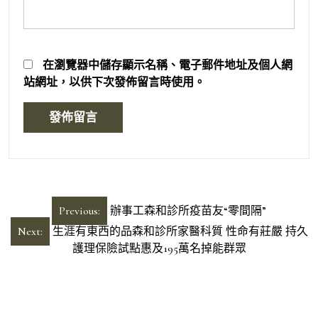
在
瀏覽器
中儲存顯示名稱、電子郵件地址及個人網
站網址，以供下次發佈留言時使用。
文
Previous:
辦事工森和診所疫苗友“零間隔”
章
Next:
生涯有東西的品森和診所家醫科質 性命有莊嚴 持久
導
護理保險試點惠及195萬名掉能群眾
覽