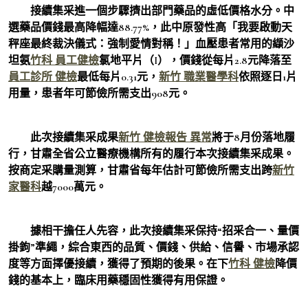
接續集采進一個步驟擠出部門藥品的虛低價格水分。中
選藥品價錢最高降幅達88.77%，此中原發性高「我要啟動天
秤座最終裁決儀式：強制愛情對稱！」血壓患者常用的纈沙
坦氨
竹科 員工健檢
氯地平片（I），價錢從每片2.8元降落至
員工診所 健檢
最低每片0.31元，
新竹 職業醫學科
依照逐日1片
用量，患者年可節儉所需支出908元。
此次接續集采成果
新竹 健檢報告 異常
將于8月份落地履
行，甘肅全省公立醫療機構所有的履行本次接續集采成果。
按商定采購量測算，甘肅省每年估計可節儉所需支出跨
新竹
家醫科
越7000萬元。
據相干擔任人先容，此次接續集采保持“招采合一、量價
掛鉤”準繩，綜合東西的品質、價錢、供給、信譽、市場承認
度等方面擇優接續，獲得了預期的後果。在下
竹科 健檢
降價
錢的基本上，臨床用藥穩固性獲得有用保證。