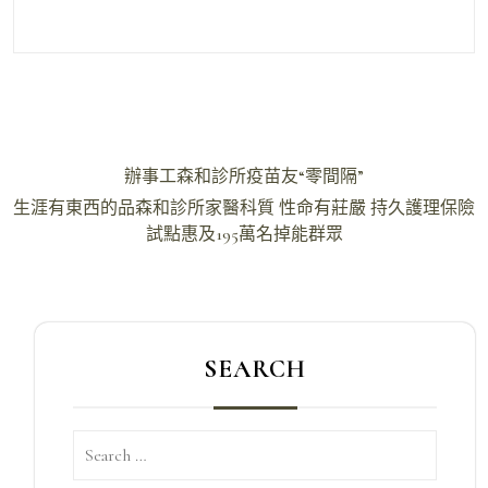
文
辦事工森和診所疫苗友“零間隔”
章
生涯有東西的品森和診所家醫科質 性命有莊嚴 持久護理保險
導
試點惠及195萬名掉能群眾
覽
SEARCH