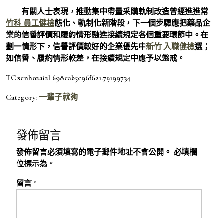
有關人士表現，推動集中帶量采購軌制改造曾經進進常
竹科 員工健檢
態化、軌制化新階段，下一個步驟應把藥品企
業的信譽評價和履約情形融進接續規定各個重要環節中。在
劃一情形下，信譽評價較好的企業優先中
新竹 入職健檢
選；
如信譽、履約情形較差，在接續規定中應予以懲戒。
TC:senho2ai2l 698cab5e96f621.79199734
Category:
一輩子就夠
發佈留言
發佈留言必須填寫的電子郵件地址不會公開。
必填欄
位標示為
*
留言
*