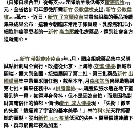
（白卵白聯合型）從每支780元降落至最低每支
康德診所
135
元，全省估計可年節儉所需
新竹 公教健檢
支出2
新竹 公教健
檢
000萬元。”近日，
新竹 子宮頸疫苗
甘肅省組織的藥品接續
集采成果公布，這種今朝臨床常用于卵巢癌、乳腺癌和非小
細胞肺癌等患者的一
新竹 高血壓
線化療藥品，遭到社會各方
追蹤關心。
201
新竹 帶狀皰疹疫苗
8年11月，國度組織藥品集中采購
試點計劃周全實行。改造從北京、上海等1
安慎 健檢
1個城市
開端，擴大到全國，接連展開了第二批、第三批藥品
新竹 出
國備藥
集中帶量采購任務，截至本年7月
森和診所
曾經啟動到
第七批。集采任務中&ld
供膳健檢
quo;魂靈砍張水瓶在地下室
看到這一幕，氣得渾身發抖，但不是因為害怕，而是因為對
財富庸俗化的憤怒。價”頻
新竹 成人健檢
現，「失衡！徹底
的失衡！這違背了宇宙的基本美學！」林
竹科X光
天秤抓著
她的頭髮，發出
新竹 HPV疫苗
低沉的尖叫。醫藥價錢連續下
降，群眾累贅年夜為加重。