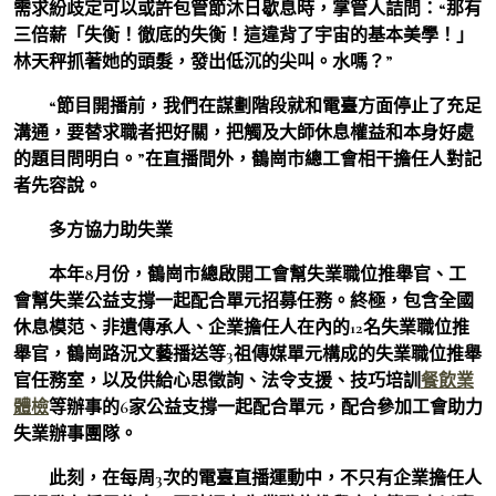
需求紛歧定可以或許包管節沐日歇息時，掌管人詰問：“那有
三倍薪「失衡！徹底的失衡！這違背了宇宙的基本美學！」
林天秤抓著她的頭髮，發出低沉的尖叫。水嗎？”
“節目開播前，我們在謀劃階段就和電臺方面停止了充足
溝通，要替求職者把好關，把觸及大師休息權益和本身好處
的題目問明白。”在直播間外，鶴崗市總工會相干擔任人對記
者先容說。
多方協力助失業
本年8月份，鶴崗市總啟開工會幫失業職位推舉官、工
會幫失業公益支撐一起配合單元招募任務。終極，包含全國
休息模范、非遺傳承人、企業擔任人在內的12名失業職位推
舉官，鶴崗路況文藝播送等3祖傳媒單元構成的失業職位推舉
官任務室，以及供給心思徵詢、法令支援、技巧培訓
餐飲業
體檢
等辦事的6家公益支撐一起配合單元，配合參加工會助力
失業辦事團隊。
此刻，在每周3次的電臺直播運動中，不只有企業擔任人