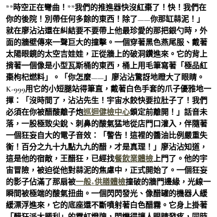
**時空正在彎曲！**我們的推進器快沒紅棗了！快！我們在
你的後院！別帶任何多餘的東西！除了——你那缸蒜泥！」
就在廖沾沾還在糾結要不要帶上他最珍愛的那把銀勺時，外
面的牆壁傳來一聲巨大的撞擊。一個穿著黑色燕尾服、戴著
太陽眼鏡的太空吉娃娃，正從牆上的破洞鑽進來。它的背上
揹著一個像是小型瓦斯桶的東西，桶上用毛筆寫著「極品紅
棗枸杞燃料」。「你怎麼——」廖沾沾驚訝地瞪大了眼睛。
K-999用它的小短腿站得筆直，戴著白色手套的爪子優雅地一
揮：「沒時間了，沾沾先生！宇宙水餃快要拉肚子了！我們
必須在你被醋酸離子炮
巡迴健檢中心
鎖定前離開！」話音未
落，一股極致尖銳、刺鼻的酸氣猛地從店門口灌入，伴隨著
一個狂妄自大的電子音效：「警告！這裡的醬油比例嚴重失
衡！百分之九十九點九九的醋，才是真理！」廖沾沾知道，
這是他的宿敵，王醋狂，已經找
餐飲業體檢
上門了。他的宇
宙冒險，被迫從他對蒜泥的焦慮中，正式開始了。一個狂妄
的影子佔滿了那扇被
一般+供膳體檢
撞破的牆門邊緣，光線一
瞬間被極端的酸氣扭曲。一個閃閃發光、像醋罐的機器人緩
緩漂浮進來，它的底座還不斷噴射著白色醋霧。它身上掛著
「醋狂派大勝利」的霓虹燈牌，閃爍得讓人眼睛發疼，同時