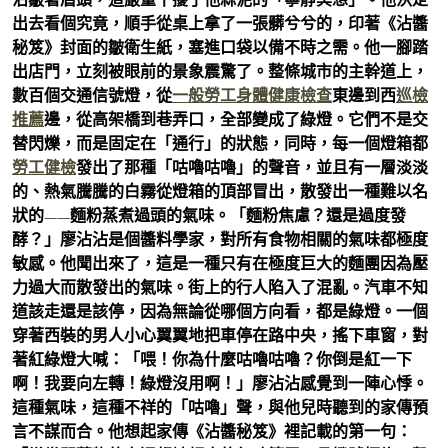
出去看個究竟，順手從桌上拿了一張髒兮兮的，印著《沾醬
秘笈》封面的皺衛生紙，塞進口袋以備不時之需。他一腳踏
出店門，立刻被眼前的景象震驚了。整條城市的主幹道上，
數百個交通信號燈，從
一般勞工身體健康檢查
東邊到西
巡檢
推薦
邊，從高架橋到巷弄口，全部變成了綠燈。它們不是交
替閃爍，而是固定在「通行」的狀態，同時，每一個燈箱都
勞工健檢
發出了那種「咕嚕咕嚕」的聲音，並且有一層淡淡
的、熱氣騰騰的白霧從燈箱的頂部冒出，散發出一種難以名
狀的——麵粉蒸煮過頭的氣味。「麵粉焦慮？還是過度發
酵？」廖沾沾是個醬料學家，對所有食物相關的氣味都極度
敏感。他聞出來了，這是一種只有在極度巨大的麵團因為壓
力過大而散發出的氣味。街上的行人陷入了混亂。汽車不知
道該走還是該停，因為無論從哪個方向看，都是綠燈。一個
穿著西裝的男人小心翼翼地把車停在路中央，搖下車窗，對
著紅綠燈大喊：「喂！你為什麼咕嚕咕嚕？你倒是紅一下
啊！我要向左轉！綠燈沒用啊！」廖沾沾感覺到一陣心悸。
這種氣味，這種不祥的「咕嚕」聲，與他兒時聽到的家傳預
言不謀而合。他想起家傳《沾醬秘笈》裡記載的第一句：