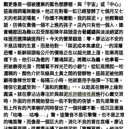
觀更像是一個被遺棄的藍色塑膠棚，與「宇宙」或「中心」
這兩個詞毫無關係。他正在對著一缸已經發酵了七個月又七
天的老蒜泥嘆氣。「你還不夠靈動，我的蒜泥。」他輕聲細
語，彷彿在責備一個不上進的孩子。店內只有他一個人，連
蒼蠅都因為難以忍受那股陳年蒜頭混合著鐵鏽與淡淡絕望的
味道而選擇繞道飛行。今天的營業額是：零。廖沾沾不安的
不是店裡的生意，而是他對**「蒜泥成本焦慮症」**的深層
恐懼。新鮮蒜頭每公斤的價格正在以超光速上漲，如果再這
樣下去，他引以為傲的「靈魂蒜泥」將難以為繼。他拿著一
把被磨得光滑、閃耀著不祥光芒的小銀勺，從缸底撈起一坨
濃稠的、顏色介於灰綠與土黃之間的發酵物。這蒜泥被他照
顧得像稀世珍寶，每隔三小時，他就要用手指彈一下缸邊，
確保它能感受到**「溫和的震動」**，以助其在精神上達到
圓滿。就在廖沾沾專注於與蒜泥
巡迴體檢推薦
進行心靈交流
時，外面的世界開始發出一些不對勁的信號。首先是聲音。
街上所有的汽車喇叭同時發出了一個持續不斷、低沉且潮濕
的「咕嚕——咕嚕——」聲。這聲音不是引擎聲，也不是正常
的鳴笛聲，而像是一個巨大的、消化不良的胃在哀嚎。廖沾
沾皺著眉頭，這嚴重干擾了他蒜泥的「寧靜冥想」。他決定