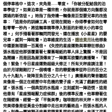
個停車格中。這次，夾角是——零度。「你被分配給我的泊
車學徒了。如果泊車是一種宗教，你就是那個連方向盤都沒
摸過的新信徒。」她指了指旁邊一輛像是巨型嬰兒車的改造
車：「這是你的訓練工具，從現在開始，你得學會如何在零
點零零一秒內，將這輛車精準停入對面的針眼大小的車位
裡。」何手殘看著那輛閃閃發光、還在播放《小星星》的嬰
兒車，感到一陣眩暈。泊車維度的生活，
體檢費用
比他想象
中還要無理頭一百萬倍。《失控的星座運勢與單戀狂想曲》
張水瓶從他那張覆蓋著七層舊報紙的單人床上驚醒，不是因
為鬧鐘，而是因為屋頂傳來了一陣震耳欲聾的廣播聲。「緊
急！緊急！今日星座運勢超級大修正！所有天秤座請注意！
由於月球剛剛打了一個噴嚏，您的戀愛機率從昨日的百分之
九十九點九，陡降至負百分之八十七！」廣播員的聲音聽起
來像是一個正在經歷中年危機的雙子座，充滿了戲劇性的絕
望。張水瓶，一個典型的水瓶座，立刻感到一陣恐慌，這是
他患有「星座預報壓力症候群」後的標準反應。他單戀著住
在隔壁棟、經營一家「平衡美學」咖啡館的林天秤。林天秤
完美得像是從黃金分割線中走出來的藝術品。而張水瓶的人
生，則像一團被獅子座暴君隨意亂踢的毛線球，充滿了混亂