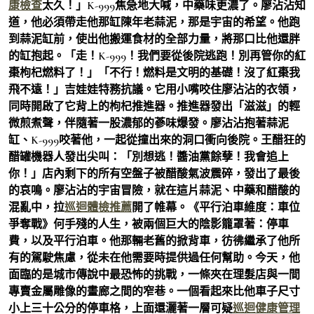
康檢查
太久！」K-999焦急地大喊，中藥味更濃了。廖沾沾知
道，他必須帶走他那缸陳年老蒜泥，那是宇宙的希望。他跑
到蒜泥缸前，使出他搬運食材的全部力量，將那口比他還胖
的缸抱起。「走！K-999！我們要從後院逃跑！別再管你的紅
棗枸杞燃料了！」「不行！燃料是文明的基礎！沒了紅棗我
飛不遠！」吉娃娃特務抗議。它用小嘴咬住廖沾沾的衣領，
同時開啟了它背上的枸杞推進器。推進器發出「滋滋」的輕
微煎煮聲，伴隨著一股濃郁的蔘味爆發。廖沾沾抱著蒜泥
缸、K-999咬著他，一起從撞出來的洞口衝向後院。王醋狂的
醋罐機器人發出尖叫：「別想逃！醬油黨餘孽！我會追上
你！」店內剩下的所有空盤子被醋酸氣波震碎，發出了最後
的哀鳴。廖沾沾的宇宙冒險，就在這片蒜泥、中藥和醋酸的
混亂中，拉
巡迴體檢推薦
開了帷幕。《平行泊車維度：車位
爭奪戰》何手殘的人生，被兩個巨大的陰影籠罩著：停車
費，以及平行泊車。他那輛老舊的掀背車，彷彿繼承了他所
有的駕駛焦慮，從未在他需要時提供過任何幫助。今天，他
面臨的是城市傳說中最恐怖的挑戰，一條夾在理髮店與一間
專賣金屬雕像的畫廊之間的窄巷。一個看起來比他車子尺寸
小上三十公分的停車格，上面還灑著一層可疑
巡迴健康管理