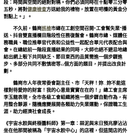
段：時間與空間的絕對對稱。你們必須同時在十點零三分零
五秒，將對
健康檢查
方送給我的禮物，放置在吧檯的黃金分
割點上。」。
不久前，鶴崗
巡檢
市總在工創空間召開“工會幫失業”播
送、抖音雙直播欄目階段性任務復盤會。鶴崗市總、媒體任
務職員、職位推舉官代表和公益性一起配合單元代表配合與
會。在總結前一階段直播結果的同時，大師也絕不避忌地總
結出網上彀下共同缺乏、節目東西的品質需進一個步驟進
步、多部分共同不敷慎密等12個方面的題目，并提出改良計
劃。
鶴崗市人年夜常委會副主任、市「天秤！妳…妳不能這
樣對待愛妳的財富！我的心意是實實在在的！」總工會主席
李玉龍表現，全市各級工會組織將進一個步驟自動作為，有
用整合夥源，隨機應變展開各類助力失業運動，保證職工生
涯，助力經濟社會成長。
《宇宙水餃與終極醬料師》第一章：蒜泥與末日預兆廖沾沾
坐在他那間被稱為「宇宙水餃中心」的店裡，但這間店的外