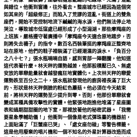
與錯位。他衝到窗邊，往外看去。整座城市已經因為這個突
如其來的「超級修正」而陷入了荒謬的混亂。街道上的雙魚
座們，開始不受控制地流下鹹鹹的海水淚，他們無法停止地
哭泣，導致城市低窪處已經形成了小型潟湖。那些摩羯座的
上班族，嚴格遵守著廣播中「摩羯座今天適合原地踏步，否
則將失去襪子」的指令。數百名西裝筆挺的摩羯座正整齊地
站在原地，他們的鞋子裡裝滿了已經潮濕的淚水。「負百分
之八十七？」張水瓶喃喃自語，感到胃部一陣翻騰，他知道
這代表著什麼。林天秤的運勢越差，他那股積壓已久、無處
安放的單戀能量就會越發瘋狂地實體化。上次林天秤的戀愛
運勢跌至百分之二十，張水瓶就發現他的廚房裡長滿了巨大
的、形狀是林天秤側臉的粉紅色蘑菇。他必須在今天結束
前，將林天秤的運勢至少提升到零。否則，他那份單戀就會
變成某種具備攻擊性的實體。他緊張地跑進他堆滿了星座圖
表和過期甜甜圈的地下室，那裡放著他的秘密武器。「我需
要星象學輔助儀！」他衝到一個像是老式彈珠臺的機器前，
上面貼滿了「巨蟹座已哭」、「處女座勿碰」等警告標籤。
這是他用廢棄的唱片機和一個不知名的外星計算器改造而成