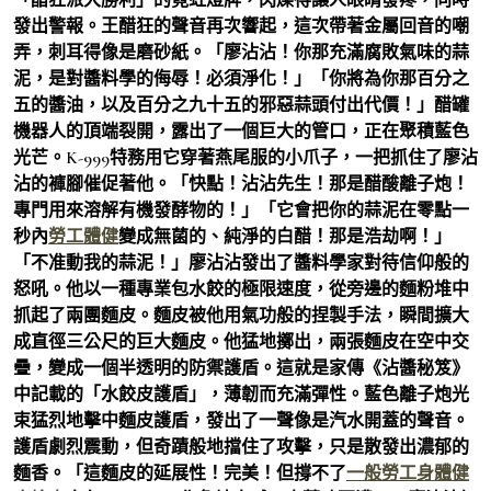
發出警報。王醋狂的聲音再次響起，這次帶著金屬回音的嘲
弄，刺耳得像是磨砂紙。「廖沾沾！你那充滿腐敗氣味的蒜
泥，是對醬料學的侮辱！必須淨化！」「你將為你那百分之
五的醬油，以及百分之九十五的邪惡蒜頭付出代價！」醋罐
機器人的頂端裂開，露出了一個巨大的管口，正在聚積藍色
光芒。K-999特務用它穿著燕尾服的小爪子，一把抓住了廖沾
沾的褲腳催促著他。「快點！沾沾先生！那是醋酸離子炮！
專門用來溶解有機發酵物的！」「它會把你的蒜泥在零點一
秒內
勞工體健
變成無菌的、純淨的白醋！那是浩劫啊！」
「不准動我的蒜泥！」廖沾沾發出了醬料學家對待信仰般的
怒吼。他以一種專業包水餃的極限速度，從旁邊的麵粉堆中
抓起了兩團麵皮。麵皮被他用氣功般的捏製手法，瞬間擴大
成直徑三公尺的巨大麵皮。他猛地擲出，兩張麵皮在空中交
疊，變成一個半透明的防禦護盾。這就是家傳《沾醬秘笈》
中記載的「水餃皮護盾」，薄韌而充滿彈性。藍色離子炮光
束猛烈地擊中麵皮護盾，發出了一聲像是汽水開蓋的聲音。
護盾劇烈震動，但奇蹟般地擋住了攻擊，只是散發出濃郁的
麵香。「這麵皮的延展性！完美！但撐不了
一般勞工身體健