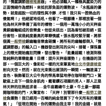
的「情感調節
體檢推薦
器」。他必須輸入一種極具感染力的
正面情緒作為燃料，來抵抗那負面的運勢波。「水瓶座的優
勢，就是超脫一切的理性與冷靜…才怪！我只有一腔熱血的
傻氣啊！」他絕望地低吼。他看了一眼腳邊。那裡放著一個
他為林天秤準備了兩年的禮物：一個用一萬塊小小的天秤座
黃銅齒輪組成的音樂盒。他從未送出，因為害怕被拒絕。這
份害怕，就是純度最高的單戀情感。張水瓶咬緊牙關，將那
個黃
一般勞檢
銅齒輪音樂盒砸爛，將所有的齒輪都倒入「情
感調節器」的輸入口。機器發出刺耳的尖叫，接著，彈珠臺
上的燈光開始瘋狂閃爍，發出警告。「能量超載！檢測到極
致純粹的單戀能量！目標：提升天秤座運勢！」在機器的頂
部，一個巨大的、像彩虹一樣的光束筆直地
台北巿健康檢查
射向天空。然而，就在光束衝出屋頂的一瞬間，一輛塗滿了
金色、裝飾著巨大公牛角的悍馬車猛地停在咖啡館門口。駕
駛座上走下一個全身肌肉、戴著鑽石項圈的男人，那人正是
林天秤的狂熱追求者——金牛座霸總牛土豪。牛土豪一腳踢
開咖啡館的門，大聲宣布：「天秤！別管那什麼
一般勞工健
檢
負運勢！我已經用一百噸的純金箔買下了今天所有的壞運
氣！」「從現在開始，你的運勢由我主宰！我的金錢，就是