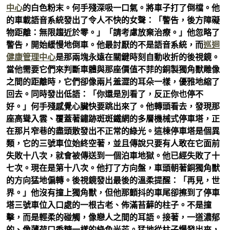
中心
的白色粉末。何手殘深吸一口氣。將車子打了倒檔。他
的車載語音系統發出了令人不快的女聲：「警告，後方障礙
物距離：無限趨近於零。」「請考慮放棄治療。」他忽略了
警告，開始緩慢地倒車。他最討厭的不是語音系統，而
巡迴
健康管理中心
是那兩塊永遠在關鍵時刻自動收折的後視鏡。
當他需要它們來判斷車體與那座價值不菲的銅製獨角獸雕像
之間的距離時，它們卻像兩片羞澀的耳朵一樣，優雅地縮了
回去。同時發出低語：「你還是別看了，反正你也停不
好。」何手殘感覺心臟快要跳出來了。他轉頭看去，發現那
座高聳入雲、覆蓋著鏽跡斑斑鐵網的多層機械式停車塔，正
在那片窄巷的盡頭散發出不正常的綠光。這棟停車塔是個異
類，它的三號車位始終空著，並且傳說只要有人敢在它面前
失敗十八次，就會被傳送到一個泊車地獄。他已經失敗了十
七次。現在是第十八次。他打了方向盤，車頭朝著銅獨角獸
的方向猛地偏轉。後視鏡發出最後的溫柔提醒：「再見，世
界。」他沒有撞上獨角獸，但他那顫抖的車尾卻擦到了停車
塔三號車位入口處的一根古老、佈滿苔蘚的柱子。不是撞
擊，而是輕柔的碰觸，像戀人之間的耳語。接著，一道濃郁
的、像薄荷口香糖一樣的綠色光芒。猛地從柱子爆發出來，