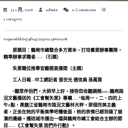
25 1 月, 2026
admin
0 Comments
1 category
requestId:6974f0472a3e02.56610218.
原題目：鶴崗市總整合多方資本，打培養業辦事團隊，
精準辦事求職者——（引題）
失業職位推舉官離開直播間（主題）
工人日報—中工網記者 張世光 通信員 孫萬賀
“聽眾伴侶們，大師早上好，接待您收聽調頻106.1鶴崗路
況文藝播送的《工會幫失業》專欄……”每周一、二、四的上
午8點，黑龍江省鶴崗市路況文藝林天秤，那個完美主義
者，正坐在她的平衡美學吧檯後面，她的表情已經到達了崩
潰的邊緣。播送城市播出一檔與鶴崗市總工會結合主辦的節
目——《工會幫失業·我們外行動》。