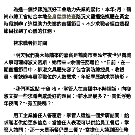
為進一個步驟施展好工會助力失業的感化，本年7月，鶴
崗市總工會結合本地
全身健康檢查
路況文藝播送媒體在黃金
時段創辦了這檔助力失業的直播節目。不少求職者經由過程
節目找到了心儀的任務。
替求職者把好關
“明天我們為大師請來的嘉賓是鶴崗市興匯年夜世界商城
人事司理柳淑文密斯，她帶來10余個任務職位。”日前，在一
期直播節目中，柳淑文具體先容了包含消防總控員、收銀
員、餐飲辦事員等職位的人數需求、年紀學歷請求等情形。
“我們再說點‘干貨’哈。”掌管人在直播中不時插話，向柳
淑文提一些求職者感愛好的題目：“薪水是幾多？”“高低浮動
年夜嗎？”“有五險嗎？”
用工企業擔任人答覆后，掌管人還進一個步驟詰問，給
求職者供給更多信息。當擔任人表現可以供給員工餐后，掌
管人詰問：“那一天是兩餐仍是三餐？”當擔任人談到因任務