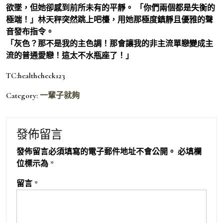
欲墜，但她卻感到前所未有的平靜。 「你們兩個都是失衡的
極端！」林天秤突然跳上吧檯，用她那極度鎮靜且優雅的聲
音發布指令。
「灰色？那不是我的主色調！那會讓我的非主流單戀變成主
流的普通愛戀！這太不水瓶座了！」
TC:healthcheck123
Category:
一輩子就夠
發佈留言
發佈留言必須填寫的電子郵件地址不會公開。
必填欄
位標示為
*
留言
*