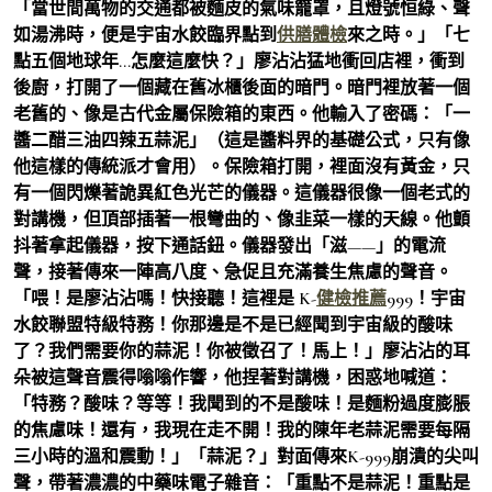
「當世間萬物的交通都被麵皮的氣味籠罩，且燈號恒綠、聲
如湯沸時，便是宇宙水餃臨界點到
供膳體檢
來之時。」「七
點五個地球年…怎麼這麼快？」廖沾沾猛地衝回店裡，衝到
後廚，打開了一個藏在舊冰櫃後面的暗門。暗門裡放著一個
老舊的、像是古代金屬保險箱的東西。他輸入了密碼：「一
醬二醋三油四辣五蒜泥」（這是醬料界的基礎公式，只有像
他這樣的傳統派才會用）。保險箱打開，裡面沒有黃金，只
有一個閃爍著詭異紅色光芒的儀器。這儀器很像一個老式的
對講機，但頂部插著一根彎曲的、像韭菜一樣的天線。他顫
抖著拿起儀器，按下通話鈕。儀器發出「滋——」的電流
聲，接著傳來一陣高八度、急促且充滿養生焦慮的聲音。
「喂！是廖沾沾嗎！快接聽！這裡是 K-
健檢推薦
999！宇宙
水餃聯盟特級特務！你那邊是不是已經聞到宇宙級的酸味
了？我們需要你的蒜泥！你被徵召了！馬上！」廖沾沾的耳
朵被這聲音震得嗡嗡作響，他捏著對講機，困惑地喊道：
「特務？酸味？等等！我聞到的不是酸味！是麵粉過度膨脹
的焦慮味！還有，我現在走不開！我的陳年老蒜泥需要每隔
三小時的溫和震動！」「蒜泥？」對面傳來K-999崩潰的尖叫
聲，帶著濃濃的中藥味電子雜音：「重點不是蒜泥！重點是