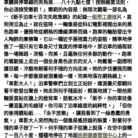
車體與停車線的夾角是——八十九點七度！按照維度法則，
你必須接受懲罰！」懲罰的內容是：無限次觀看一部名為
**《新手泊車七百次失敗集錦》的紀錄
一般勞工健檢
片，直
到哭泣為止。就在這時，一輛像是從科幻電影裡開出來的黑
色跑車，優雅地從網格的邊緣漂移而過。跑車的輪胎發出令
人陶醉的摩擦聲，它以一種近乎蔑視重力的姿態，精準地停
進了一個只有它車身尺寸寬度的停車格中。那泊車的過程就
像一場舞蹈，流暢、完美，且毫無任何多餘的動作**。跑車
的駕駛座上走出一個全身黑色皮衣的女人，她戴著一副透明
護目鏡，冷酷地朝著何手殘的方向走來。她的步伐優雅而精
準，每一步都像是被測量過一樣，完美地落在網格線上。
「車影大人！」泊車警察們立刻立正站好，連測量尺都顫抖
著不敢發出聲音。她走到何手殘面前，輕蔑地掃了一眼他那
輛垂直貼在牆上的掀背車，語氣冰冷。「新手，你的車技像
一團混亂的毛線球。你污染了泊車維度的純粹性。」「但你
的後視鏡貼紙——『永不放棄』，讓我看到了一絲愚蠢的勇
氣。」車影大人突然掏出一個像是遙控器的裝置，對著何手
殘的車子按了一下。何手殘的車子從牆上脫落，在空中旋轉
了一百八十度，穩穩地停在了地面
巡迴健康管理中心
上的一