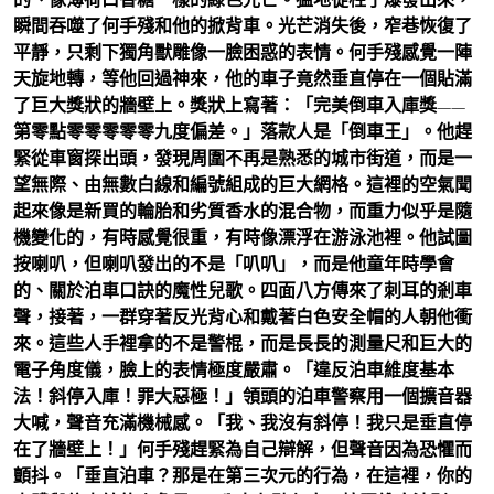
瞬間吞噬了何手殘和他的掀背車。光芒消失後，窄巷恢復了
平靜，只剩下獨角獸雕像一臉困惑的表情。何手殘感覺一陣
天旋地轉，等他回過神來，他的車子竟然垂直停在一個貼滿
了巨大獎狀的牆壁上。獎狀上寫著：「完美倒車入庫獎——
第零點零零零零零九度偏差。」落款人是「倒車王」。他趕
緊從車窗探出頭，發現周圍不再是熟悉的城市街道，而是一
望無際、由無數白線和編號組成的巨大網格。這裡的空氣聞
起來像是新買的輪胎和劣質香水的混合物，而重力似乎是隨
機變化的，有時感覺很重，有時像漂浮在游泳池裡。他試圖
按喇叭，但喇叭發出的不是「叭叭」，而是他童年時學會
的、關於泊車口訣的魔性兒歌。四面八方傳來了刺耳的剎車
聲，接著，一群穿著反光背心和戴著白色安全帽的人朝他衝
來。這些人手裡拿的不是警棍，而是長長的測量尺和巨大的
電子角度儀，臉上的表情極度嚴肅。「違反泊車維度基本
法！斜停入庫！罪大惡極！」領頭的泊車警察用一個擴音器
大喊，聲音充滿機械感。「我、我沒有斜停！我只是垂直停
在了牆壁上！」何手殘趕緊為自己辯解，但聲音因為恐懼而
顫抖。「垂直泊車？那是在第三次元的行為，在這裡，你的