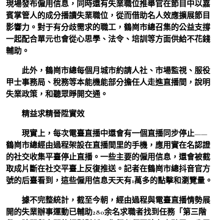
現場發布僱用信息，同時還有失業職位推舉官在節目中以嘉
賓掌管人的成分播讀失業職位，從而借助名人效應擴展節目
影響力。對于有分歧需求的職工，鶴崗市總召集的公益支撐
一起配合單元也會從心思學、法令、培訓等方面供給不花錢
輔助。
此外，鶴崗市總每個月城市約請人社、市場監視、服役
甲士事務局、稅務等本能機能部分擔任人走進直播間，說明
失業政策，和聽眾睜開交通。
精益求精晉陞實效
現實上，每次電臺直播中還會有一個直播同步停止——
鶴崗市總經由過程架設在直播間里的手機，應用實在名認證
的社交收集平臺停止直播。一些主要的僱用信息，還會被截
取成片斷在社交平臺上反復推送。記者在鶴崗市總抖音官方
號的后臺看到，這些僱用信息天天有1萬多的點擊和瀏覽量。
據不完整統計，截至今朝，經由過程與電臺直播情勢展
開的失業辦事運動已輔助280余名求職者找到任務「第三階