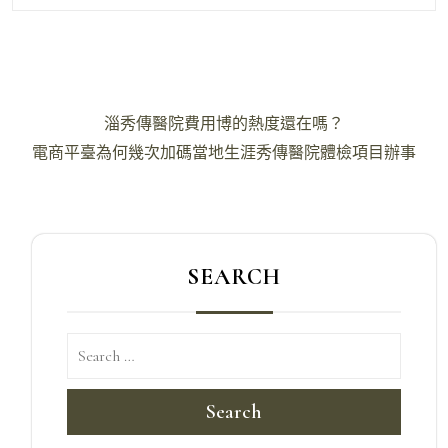
文
淄秀傳醫院費用博的熱度還在嗎？
章
電商平臺為何幾次加碼當地生涯秀傳醫院體檢項目辦事
導
覽
SEARCH
Search