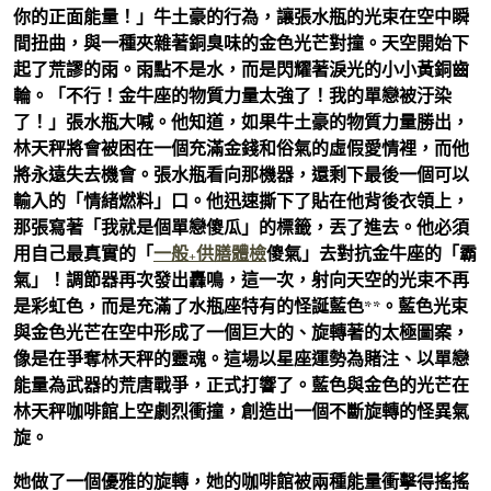
你的正面能量！」牛土豪的行為，讓張水瓶的光束在空中瞬
間扭曲，與一種夾雜著銅臭味的金色光芒對撞。天空開始下
起了荒謬的雨。雨點不是水，而是閃耀著淚光的小小黃銅齒
輪。「不行！金牛座的物質力量太強了！我的單戀被汙染
了！」張水瓶大喊。他知道，如果牛土豪的物質力量勝出，
林天秤將會被困在一個充滿金錢和俗氣的虛假愛情裡，而他
將永遠失去機會。張水瓶看向那機器，還剩下最後一個可以
輸入的「情緒燃料」口。他迅速撕下了貼在他背後衣領上，
那張寫著「我就是個單戀傻瓜」的標籤，丟了進去。他必須
用自己最真實的「
一般+供膳體檢
傻氣」去對抗金牛座的「霸
氣」！調節器再次發出轟鳴，這一次，射向天空的光束不再
是彩虹色，而是充滿了水瓶座特有的怪誕藍色**。藍色光束
與金色光芒在空中形成了一個巨大的、旋轉著的太極圖案，
像是在爭奪林天秤的靈魂。這場以星座運勢為賭注、以單戀
能量為武器的荒唐戰爭，正式打響了。藍色與金色的光芒在
林天秤咖啡館上空劇烈衝撞，創造出一個不斷旋轉的怪異氣
旋。
她做了一個優雅的旋轉，她的咖啡館被兩種能量衝擊得搖搖