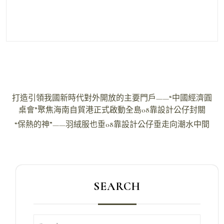
文
打造引領我國新時代對外開放的主要門戶——“中國經濟圓
章
桌會”聚焦海南自貿港正式啟動全島08靠設計公仔封關
導
“保熱的神”——羽絨服也垂08靠設計公仔垂走向潮水中間
覽
SEARCH