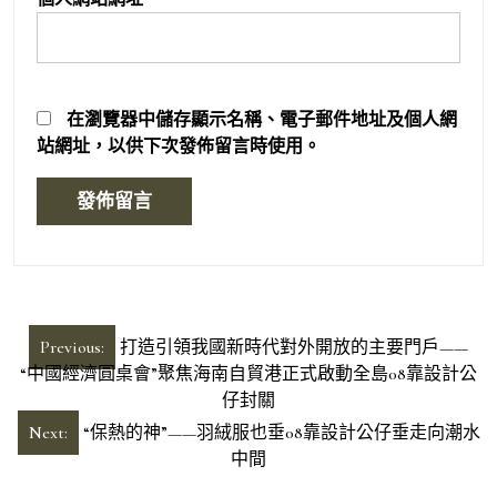
在
瀏覽器
中儲存顯示名稱、電子郵件地址及個人網
站網址，以供下次發佈留言時使用。
文
Previous:
打造引領我國新時代對外開放的主要門戶——
章
“中國經濟圓桌會”聚焦海南自貿港正式啟動全島08靠設計公
仔封關
導
Next:
“保熱的神”——羽絨服也垂08靠設計公仔垂走向潮水
覽
中間