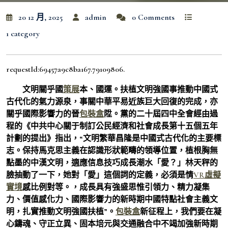
20 12 月, 2025
admin
0 Comments
1 category
requestId:69457a9c8ba167.79109806.
文明關乎國
策展
本、國運。扶植文明強國事推動中國式
古代化的氣力源泉，事關中華平易近族巨大回復的完成，亦
關乎國際影響力的晉
包裝盒
陞。黨的二十屆四中全會經由過
程的《中共中心關于制訂公民經濟和社會成長第十五個五年
計劃的提出》指出，“文明繁華昌隆是中國式古代化的主要標
志。保持馬克思主義在認識形狀範疇的領導位置，植根胸無
點墨的中漢文明，適應信息技巧成長潮水「愛？」林天秤的
臉抽動了一下，她對「愛」這個詞的定義，必須是情
VR虛擬
實境
感比例對等。，成長具有強盛思惟引領力、精力凝集
力、價值感化力、國際影響力的新時期中國特點社會主義文
明，扎實推動文明強國扶植”。
包裝盒
新征程上，我們要在凝
心鑄魂、守正立異、固本培元與交通融合中不竭加強新時期