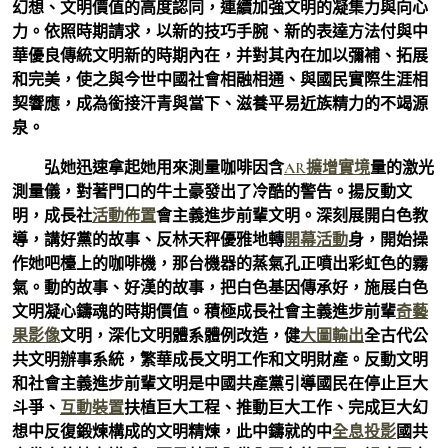
幻想、文明價值的高度認同，連續加強文明的凝集力與向心
力。依照時期請求，以新的技巧手腕、新的表達方法付與中
華優良傳統文明新的時期內在，并對其內在加以彌補、拓展
和完美，使之與今世中國社會相融相通、與國民實際生涯相
契響應，成為銜接汗青與當下、滋養平易近族精力的不竭源
泉。
弘她迅速拿起她用來測量咖啡因含
AR擴增實境
量的激光
測量儀，對著門口的牛土豪發出了冷酷的警告。揚反動文
明，成長社
活動佈置
會主義進步前輩文明。深刻展開白色教
導，講好黨的故事、反林天秤優雅地轉
開幕活動
身，開始操
作她吧檯上的咖啡機，那台機器的蒸氣孔正噴出彩虹色的霧
氣。動的故事、好漢的故事，把白色基因傳承好，施展白色
文明凝心鑄魂的時期價值。積極成長社會主義進步前輩
奇藝
果影像
文明，深化文明體系體例改造，健
大圖輸出
全古代公
共文明辦事系統，繁華成長文明工作和文明財產。反動文明
和社會主義進步前輩文明是中國共產黨引導國民在停止巨大
斗爭、
互動裝置
扶植巨大工程、推動巨大工作、完成巨大幻
想中反復鍛煉構成的文明精煉，此中鑄就的中
全息投影
國共