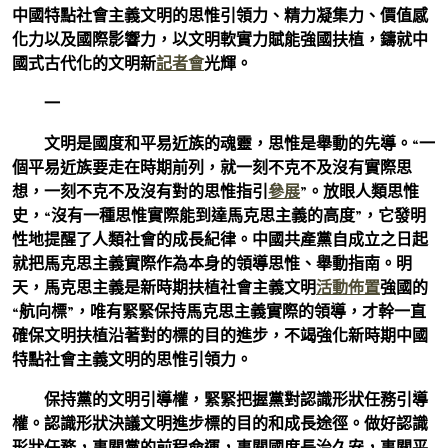
中國特點社會主義文明的思惟引領力、精力凝集力、價值感
化力以及國際影響力，以文明軟實力賦能強國扶植，鑄就中
國式古代化的文明新
記者會
光輝。
一
文明是國度和平易近族的魂靈，思惟是舉動的先導。“一
個平易近族要走在時期前列，就一刻不克不及沒有實際思
想，一刻不克不及沒有對的思惟指引
參展
”。放眼人類思惟
史，“沒有一種思惟實際能到達馬克思主義的高度”，它發明
性地提醒了人類社會的成長紀律。中國共產黨自成立之日起
就把馬克思主義實際作為本身的領導思惟、舉動指南。明
天，馬克思主義是新時期扶植社會主義文明
活動佈置
強國的
“航向標”，唯有緊緊保持馬克思主義實際的領導，才幹一直
確保文明扶植沿著對的標的目的進步，不竭強化新時期中國
特點社會主義文明的思惟引領力。
保持黨的文明引導權，緊緊把握黨對認識形狀任務引導
權。認識形狀決議文明進步標的目的和成長途徑。做好認識
形狀任務，事關黨的前程命運，事關國度長治久安，事關平