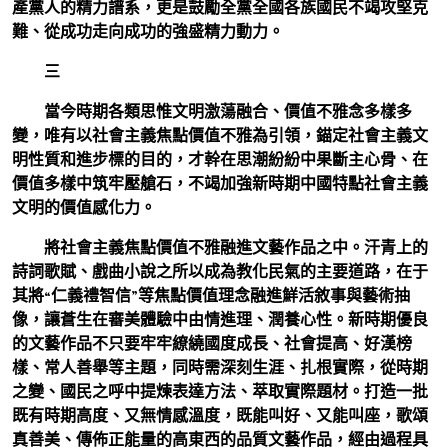
產黨人的精力譜系，更是鼓勵全黨全國各族國民不竭攻堅克
難、從成功走向成功的強盛精力動力。
三
當今時期各類思惟文明激蕩融合、價值不雅念多樣多
變，唯有以社會主義焦點價值不雅為引領，錨定社會主義文
明性質和進步標的目的，才幹在思潮紛紛中果斷主心骨、在
價值多樣中筑牢壓艙石，不竭加強新時期中國特點社會主義
文明的價值感化力。
將社會主義焦點價值不雅融進文藝作品之中。汗青上的
詩詞歌賦、戲曲小說之所以成為教化民氣的主要道路，在于
其將“仁義禮智信”等焦點價值理念融進鮮活敘事與藝術抽
像，讓蒼生在審美體驗中由情進理、潤養心性。新時期優良
的文藝作品不只要牢牢繚繞國度成長、社會提高、好漢榜
樣、常人善舉等主題，同時需深刻生涯、扎根實際，從時期
之變、國民之呼中提煉表達方法、萃取實際題材。打造一批
既有時期高度、又無情感溫度，既能叫好、又能叫座，歌頌
真善美、傳佈正能量的高東西的品質文藝作品，經由過程具