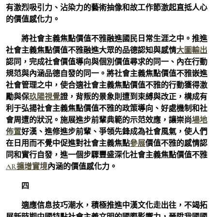
有激烈吸引力、沾染力的藝術抽像和故工作節激起直抵人心
的價值感化力。
將社會主義焦點價值不雅融進國民日常生涯之中。推進
社會主義焦點價值不雅融進大眾的品德認知與感情
大圖輸出
認同，完成社會價值導向與個別價值尋求的同一、內在行動
規范與內涵品德自發的同一。將社會主義焦點價值不雅嵌進
社會管理之中，使合適社會主義焦點價值不雅的行動獲得激
勵與保
玖陽視覺
證，背叛的景象則遭到束縛與改正，構成有
利于弘揚社會主義焦點價值不雅的政策導向、好處機制和社
會周遭的狀況。施展進步前輩典範的示范效應，讓崇尚
場地
佈置
好漢、進修進步前輩、爭領先鋒成為社會風氣，使人們
在日用而不覺中促進對社會主義焦點
參展
價值不雅的感情認
同和實行自發，進一個步驟豐盛深化社會主義焦點價值不雅
AR擴增實境
內涵的價值感化力。
四
適應信息技巧潮水，積極推進中漢文化走出往，不竭拓
展新時期中國特點社會主義文明的國際影響力，晉陞我國國