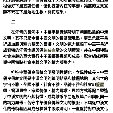
程做好下層宣講任務、優化宣講內在的事務，讓黨的立異實
際不竭在下層落地生根，開花成果。
二
在汗青的長河中，中華平易近族發明了胸無點墨的中漢
文明，其不只是今世中國文明的最基礎地點，更是承載平易
近族血脈與精力基因的膏壤。文明的氣力植根于中華平易近
族奇特的汗青命運與深
包裝盒
摯的文明積淀，并在中國特點
社會主義的巨大實行中不竭獲得豐盛和成長，配合組成新時
期中國特點社會主義文明的精力凝集力。
推進中華優良傳統文明發明性轉化、立異性成長。中華
優良傳統文明是中漢文明的聰明結晶和精髓地點，其包含的
宇宙不雅、全國不雅、社會不雅、品德不雅和社會幻
策展
想、管理思惟、家國情懷、精力尋求、思想方式等配合塑造
了中漢文明的凸起特徵，成為維系平易近族連合和國度同一
的精力紐帶。苦守中華優良傳統文明的根脈，不竭從中漢文
化的奇特基因與成分標識中吸取聰明，一直堅持對中漢文化