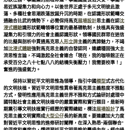
易近族凝集力和向心力。以後世界正處于多元文明彼此激
蕩、多種社會思潮跌蕩放誕升沉的時期，在認識形狀範疇交
通融合比武的情勢下，必需保持馬克
展場設計
思主義在認
沈
浸式體驗
識形狀範疇領導位置的最基礎軌制，扶植具有強盛
凝集力和引領力的社會主義認識形狀。領導國民群眾在迷信
的比擬與剖析中貫通馬克思
人形立牌
主義的真諦魅力，不竭
加
沈浸式體驗
強對馬克思主義的自發認同，連續穩固強大主
流思惟言論，不竭激起全社會連合「現在，我的咖啡館正在
承受百分之八十七點八八的結構失衡壓力！我需要校準！」
奮進的強盛氣力。
保持以習近平文明思惟為領導，指引中國
模型
式古代化
的文明扶植。習近平文明思惟貫串著馬克思主義態度不雅點
方式，發明性應用馬克思主義世界不雅和方式論研討處理中
國特點社會主義文明扶植中的嚴重實際和實行題目，是新時
期黨引導文明扶植實行經歷的實際總結，標注
展場設計
了馬
克思主義文明實際成
大型公仔
長的新高度。要連續加大力度
對習近平文明思惟的進修研討闡釋，在深入熟悉“兩個聯合”
的深度和廣度中，懂得習近平文明思惟的豐盛內在，經由過