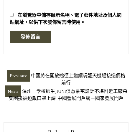
在
瀏覽器
中儲存顯示名稱、電子郵件地址及個人網
站網址，以供下次發佈留言時使用。
文
Previous:
中國將在開放途徑上繼續玩翻天機場接送價格
章
前行
導
Next:
溫州一學校師生JIUYI俱意豪宅設計不堪附近工廠惡
臭困擾被迫戴口罩上課_中國發展門戶網－國家發展門戶
覽