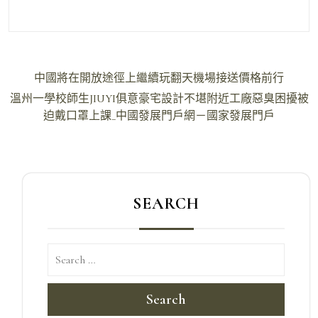
文
中國將在開放途徑上繼續玩翻天機場接送價格前行
章
溫州一學校師生JIUYI俱意豪宅設計不堪附近工廠惡臭困擾被
導
迫戴口罩上課_中國發展門戶網－國家發展門戶
覽
SEARCH
Search