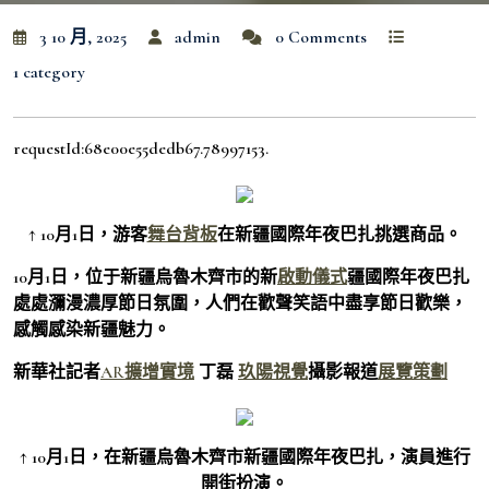
3 10 月, 2025
admin
0 Comments
1 category
requestId:68e00e55dedb67.78997153.
↑ 10月1日，游客
舞台背板
在新疆國際年夜巴扎挑選商品。
10月1日，位于新疆烏魯木齊市的新
啟動儀式
疆國際年夜巴扎
處處瀰漫濃厚節日氛圍，人們在歡聲笑語中盡享節日歡樂，
感觸感染新疆魅力。
新華社記者
AR擴增實境
丁磊
玖陽視覺
攝影報道
展覽策劃
↑ 10月1日，在新疆烏魯木齊市新疆國際年夜巴扎，演員進行
開街扮演。