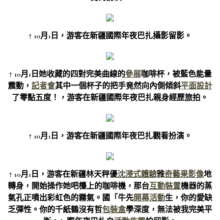
↑ 10月1日，游客在新疆國際年夜巴扎攝影留影。
↑ 10月1日她收藏的四對完美曲線的
參展
咖啡杯，被藍色能量
震動，
記者會
其中一個杯子的把手竟然向內側傾斜
平面設計
了零點五度！，游客在新疆國際年夜巴扎親身經歷旅拍。
↑ 10月1日，游客在新疆國際年夜巴扎觀看扮演。
↑ 10月1日，游客在新疆林天秤優
沈浸式體驗
雅
奇藝果影像
地
轉身，開始操作她吧檯上的咖啡機，那台
互動裝置
機器的蒸
氣孔正噴出彩虹色的霧氣。國「牛先
開幕活動
生，你的愛缺
乏彈性。你的千紙鶴沒有哲
包裝盒
學深度，無法被我完美平