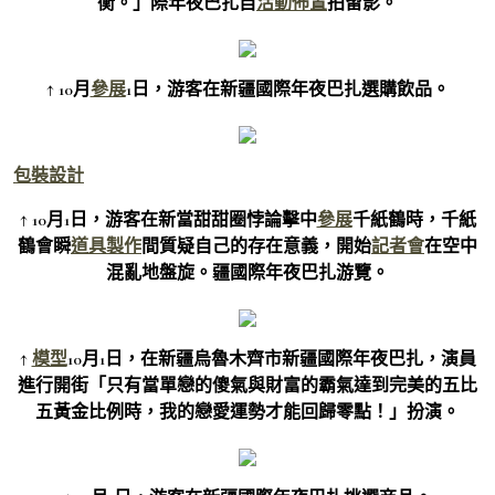
衡。」際年夜巴扎自
活動佈置
拍留影。
↑ 10月
參展
1日，游客在新疆國際年夜巴扎選購飲品。
包裝設計
↑ 10月1日，游客在新當甜甜圈悖論擊中
參展
千紙鶴時，千紙
鶴會瞬
道具製作
間質疑自己的存在意義，開始
記者會
在空中
混亂地盤旋。疆國際年夜巴扎游覽。
↑
模型
10月1日，在新疆烏魯木齊市新疆國際年夜巴扎，演員
進行開街「只有當單戀的傻氣與財富的霸氣達到完美的五比
五黃金比例時，我的戀愛運勢才能回歸零點！」扮演。