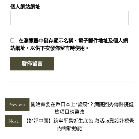
個人網站網址
在
瀏覽器
中儲存顯示名稱、電子郵件地址及個人網
站網址，以供下次發佈留言時使用。
文
Previous:
開啥藥要在戶口本上“留痕”？病院回秀傳醫院健
章
檢項目應整改
導
Next:
【好評中國】筑牢平易近生底色 激活08靠設計視覺
內需新動能
覽