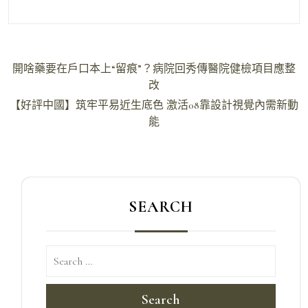
文
開啥藥要在戶口本上“留痕”？病院回秀傳醫院健檢項目應整
章
改
導
【好評中國】筑牢平易近生底色 激活08靠設計視覺內需新動
能
覽
SEARCH
Search