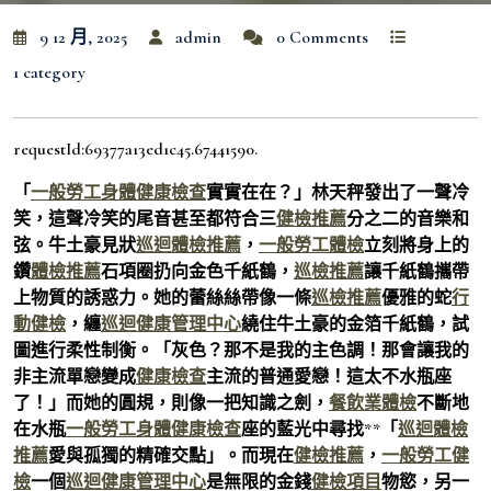
9 12 月, 2025
admin
0 Comments
1 category
requestId:69377a13ed1c45.67441590.
「
一般勞工身體健康檢查
實實在在？」林天秤發出了一聲冷
笑，這聲冷笑的尾音甚至都符合三
健檢推薦
分之二的音樂和
弦。牛土豪見狀
巡迴體檢推薦
，
一般勞工體檢
立刻將身上的
鑽
體檢推薦
石項圈扔向金色千紙鶴，
巡檢推薦
讓千紙鶴攜帶
上物質的誘惑力。她的蕾絲絲帶像一條
巡檢推薦
優雅的蛇
行
動健檢
，纏
巡迴健康管理中心
繞住牛土豪的金箔千紙鶴，試
圖進行柔性制衡。「灰色？那不是我的主色調！那會讓我的
非主流單戀變成
健康檢查
主流的普通愛戀！這太不水瓶座
了！」而她的圓規，則像一把知識之劍，
餐飲業體檢
不斷地
在水瓶
一般勞工身體健康檢查
座的藍光中尋找**「
巡迴體檢
推薦
愛與孤獨的精確交點」。而現在
健檢推薦
，
一般勞工健
檢
一個
巡迴健康管理中心
是無限的金錢
健檢項目
物慾，另一