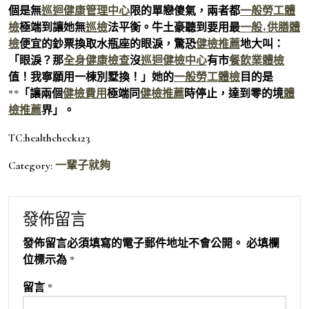
個是無
巡迴健康管理中心
限的單戀傻氣，兩者都
一般勞工體
檢
極端到讓她無
巡檢
法平衡。牛土豪聽到要用最
一般+供膳體
檢
便宜的鈔票換取水瓶座的眼淚，驚恐
健檢推薦
地大叫：
「眼淚？那
全身健康檢查
沒
巡迴健檢中心
有市
餐飲業體檢
值！我寧願用一棟別墅換！」她的
一般勞工體檢
目的是
**「讓兩個
健檢費用
極端同
健檢推薦
時停止，達到零的境
體
檢推薦
界」。
TC:healthcheck123
Category:
一輩子就夠
發佈留言
發佈留言必須填寫的電子郵件地址不會公開。
必填欄
位標示為
*
留言
*