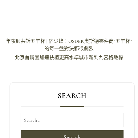
文
年夜師共話五羊杯 | 宿少峰：OSDER奧斯德零件商“五羊杯”
章
的每一盤對決都很劇烈
導
北京首鋼園加速扶植更高水準城市新到九宮格地標
覽
SEARCH
Search