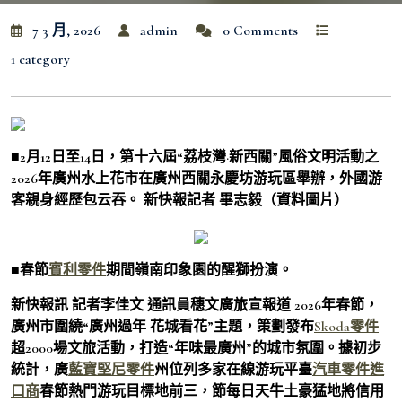
7 3 月, 2026
admin
0 Comments
1 category
■2月12日至14日，第十六屆“荔枝灣·新西關”風俗文明活動之
2026年廣州水上花市在廣州西關永慶坊游玩區舉辦，外國游
客親身經歷包云吞。 新快報記者 畢志毅（資料圖片）
■春節
賓利零件
期間嶺南印象園的醒獅扮演。
新快報訊 記者李佳文 通訊員穗文廣旅宣報道 2026年春節，
廣州市圍繞“廣州過年 花城看花”主題，策劃發布
Skoda零件
超2000場文旅活動，打造“年味最廣州”的城市氛圍。據初步
統計，廣
藍寶堅尼零件
州位列多家在線游玩平臺
汽車零件進
口商
春節熱門游玩目標地前三，節每日天牛土豪猛地將信用