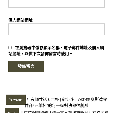
個人網站網址
在
瀏覽器
中儲存顯示名稱、電子郵件地址及個人網
站網址，以供下次發佈留言時使用。
文
Previous:
年夜師共話五羊杯 | 宿少峰：OSDER奧斯德零
章
件商“五羊杯”的每一盤對決都很劇烈
Next:
北京首鋼園加速扶植更高水準城市新到九宮格地標