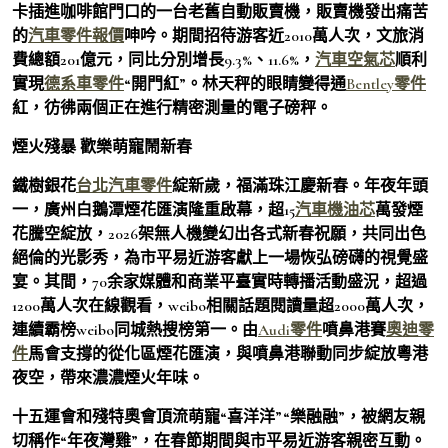
卡插進咖啡館門口的一台老舊自動販賣機，販賣機發出痛苦
的
汽車零件報價
呻吟。期間招待游客近2010萬人次，文旅消
費總額201億元，同比分別增長9.3%、11.6%，
汽車空氣芯
順利
實現
德系車零件
“開門紅”。林天秤的眼睛變得通
Bentley零件
紅，彷彿兩個正在進行精密測量的電子磅秤。
煙火殘暴 歡樂萌寵鬧新春
鐵樹銀花
台北汽車零件
綻新歲，福滿珠江慶新春。年夜年頭
一，廣州白鵝潭煙花匯演隆重啟幕，超15
汽車機油芯
萬發煙
花騰空綻放，2026架無人機變幻出各式新春祝願，共同出色
絕倫的光影秀，為市平易近游客獻上一場恢弘磅礴的視覺盛
宴。其間，70余家媒體和商業平臺實時轉播活動盛況，超過
1200萬人次在線觀看，weibo相關話題閱讀量超2000萬人次，
連續霸榜weibo同城熱搜榜第一。由
Audi零件
噴鼻港賽
奧迪零
件
馬會支撐的從化區煙花匯演，與噴鼻港聯動同步綻放粵港
夜空，帶來濃濃煙火年味。
十五運會和殘特奧會頂流萌寵“喜洋洋”“樂融融”，被網友親
切稱作“年夜灣雞”，在春節期間與市平易近游客親密互動。