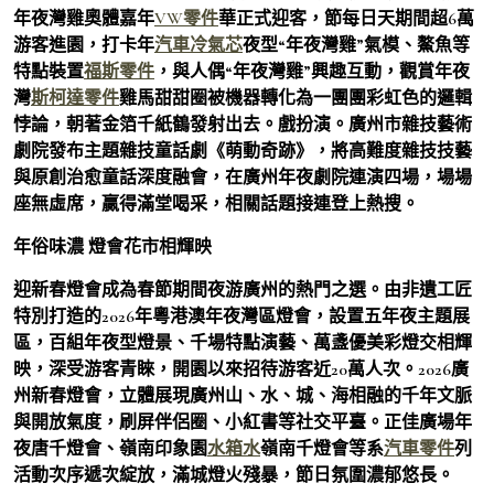
年夜灣雞奧體嘉年
VW零件
華正式迎客，節每日天期間超6萬
游客進園，打卡年
汽車冷氣芯
夜型“年夜灣雞”氣模、鰲魚等
特點裝置
福斯零件
，與人偶“年夜灣雞”興趣互動，觀賞年夜
灣
斯柯達零件
雞馬甜甜圈被機器轉化為一團團彩虹色的邏輯
悖論，朝著金箔千紙鶴發射出去。戲扮演。廣州市雜技藝術
劇院發布主題雜技童話劇《萌動奇跡》，將高難度雜技技藝
與原創治愈童話深度融會，在廣州年夜劇院連演四場，場場
座無虛席，贏得滿堂喝采，相關話題接連登上熱搜。
年俗味濃 燈會花市相輝映
迎新春燈會成為春節期間夜游廣州的熱門之選。由非遺工匠
特別打造的2026年粵港澳年夜灣區燈會，設置五年夜主題展
區，百組年夜型燈景、千場特點演藝、萬盞優美彩燈交相輝
映，深受游客青睞，開園以來招待游客近20萬人次。2026廣
州新春燈會，立體展現廣州山、水、城、海相融的千年文脈
與開放氣度，刷屏伴侶圈、小紅書等社交平臺。正佳廣場年
夜唐千燈會、嶺南印象園
水箱水
嶺南千燈會等系
汽車零件
列
活動次序遞次綻放，滿城燈火殘暴，節日氛圍濃郁悠長。