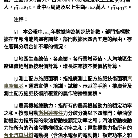
人，占22.85%，此中65周歲及以上生齒626.8萬人，占14.35%。
注釋：
[1] 本公報中2017年數據均為初步統計數，部門指標數
據在年報時能夠還有調整。部門數據因四舍五進的緣由，存
在著與分項合計不等的情況。
[2]地區生產總值、各產業、各行業增添值、人均地區生
產總值絕對數按現價計算，增長速率按不變價格計算。
[3]測土配方施肥面積：指推廣測土配方施肥技術面積
汽
車空氣芯
。通過宣傳、培訓、試驗、示范等手腕，推廣普及
測土配方施肥技術所覆蓋的農作物播種面積。
[4]農業機械總動力：指所有的農業機械動力的額定功率
之和。按應用動
斯柯達零件
力分歧分為以下四部門：柴油發
動機動力指所有的柴油發動機額定功率之和；汽油發動機動
力指所有的汽油發動機額定功率之和；電動機動力指所有的
台北汽車材料
電動機（含潛水電泵的電動機）額定功率之和