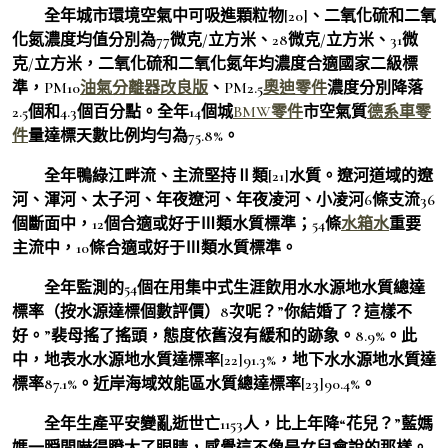
全年城市環境空氣中可吸進顆粒物[20]、二氧化硫和二氧
化氮濃度均值分別為77微克/立方米、28微克/立方米、31微
克/立方米，二氧化硫和二氧化氮年均濃度合適國家二級標
準，PM10
油氣分離器改良版
、PM2.5
奧迪零件
濃度分別降落
2.5個和4.3個百分點。全年14個城
BMW零件
市空氣質
德系車零
件
量達標天數比例均勻為75.8%。
全年鴨綠江畔流、主流堅持Ⅱ類[21]水質。遼河道域的遼
河、渾河、太子河、年夜遼河、年夜凌河、小凌河6條支流36
個斷面中，12個合適或好于Ⅲ類水質標準；54條
水箱水
重要
主流中，10條合適或好于Ⅲ類水質標準。
全年監測的54個在用集中式生涯飲用水水源地水質總達
標率（按水源達標個數評價）8次呢？”你結婚了？這樣不
好。”裴母搖了搖頭，態度依舊沒有緩和的跡象。8.9%。此
中，地表水水源地水質達標率[22]91.3%，地下水水源地水質達
標率87.1%。近岸海域效能區水質總達標率[23]90.4%。
全年生產平安變亂逝世亡1153人，比上年降“花兒？”藍媽
媽一瞬間嚇得瞪大了眼睛，感覺這不像是女兒會說的那樣。