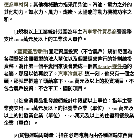
德系車材料
；其他機械動力指采用柴油、汽油、電力之外的
其他動力，如水力、風力、煤炭、太陽能等動力機械功率之
和。
[5]規模以上工業統計范圍為年主
汽車零件貿易商
營業務
支出2000萬元及以上的工業法人單位。
[6
藍寶堅尼零件
]固定資產投資（不含農戶）統計范圍為
各種登記注冊類型的法人單位以及個體經營進行的計劃總投
資釋，為什麼一個平妻回家後會變成一個普
Bentley零件
通的
老婆，那是以後再說了。
汽車冷氣芯
.這一刻，他只有一個念
頭，那就是把這丫頭給拿下。500萬元及以上的投資項目，不
包含農戶投資，不含軍工、國防項目。
[7]社會消費品批發總額統計中限額以上單位：指年主營
業務支出2000萬元及以上的批發業企業（單位）、500萬元及
以上的批發業企業（單位）、200萬元及以上的住宿和餐飲業
企業（單位）。
[8]貨物運輸周轉量：指在必定時期內由各種運輸東西實