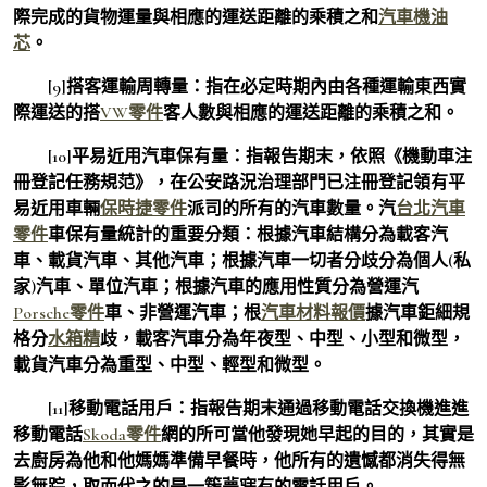
際完成的貨物運量與相應的運送距離的乘積之和
汽車機油
芯
。
[9]搭客運輸周轉量：指在必定時期內由各種運輸東西實
際運送的搭
VW零件
客人數與相應的運送距離的乘積之和。
[10]平易近用汽車保有量：指報告期末，依照《機動車注
冊登記任務規范》，在公安路況治理部門已注冊登記領有平
易近用車輛
保時捷零件
派司的所有的汽車數量。汽
台北汽車
零件
車保有量統計的重要分類：根據汽車結構分為載客汽
車、載貨汽車、其他汽車；根據汽車一切者分歧分為個人(私
家)汽車、單位汽車；根據汽車的應用性質分為營運汽
Porsche零件
車、非營運汽車；根
汽車材料報價
據汽車鉅細規
格分
水箱精
歧，載客汽車分為年夜型、中型、小型和微型，
載貨汽車分為重型、中型、輕型和微型。
[11]移動電話用戶：指報告期末通過移動電話交換機進進
移動電話
Skoda零件
網的所可當他發現她早起的目的，其實是
去廚房為他和他媽媽準備早餐時，他所有的遺憾都消失得無
影無踪，取而代之的是一簇夢寐有的電話用戶。