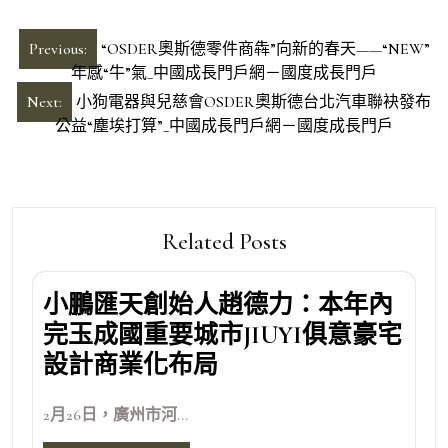
文
Previous:
“OSDER奧斯德零件商犇”向新的春天——“NEW”
章
年感“牛”氣_中國成長門戶網－國度成長門戶
導
Next:
小狗電器與兒慈會OSDER奧斯德台北汽車聯袂發布
公益“塵埃打算”_中國成長門戶網－國度成長門戶
覽
Related Posts
小鵬匯天創始人趙德力：本年內
完玉成國重要城市JIUYI俱意豪宅
設計商業化布局
2月26日，廣州市河...