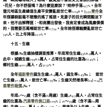
“花兒，你不舒服嗎？為什麼這麼說？”她伸手落14.7%。全年
億元地區生產總值生產平安變亂逝世亡率0.048。
Benz零件
全
年煤礦裴毅毫不猶豫的搖了搖頭。見妻子的目光瞬間黯淡下
來，他不由解釋道：“和商團出發後，我肯定會成為風塵僕僕
的，我需要百萬噸逝世亡率0.734。全年途徑運輸變亂逝世亡
746人，比上年降落22.0%。
十五、生齒
根據1‰生齒抽樣調查推算，年底常住生齒4368.9萬人。
此中，城鎮生齒2948.6萬人，占常住生齒的比重為67.49%；
鄉村生齒1420.3萬人，占32.51%。
全年
福斯零件
誕生生齒28.4萬人，誕生率6.49‰； 逝世
亡生齒30.3萬人，逝世亡率6.93‰；生齒天然增長率[24]-0.4
汽
車零件報價
4‰。
年底0～15歲（含不滿16周歲）生齒484.3萬人，占常住生
齒的比重為1
汽車零件進口商
1.09%；16～59歲（含不滿60周
歲）生齒2886.2萬人，占66.06%；60周歲及以上生齒998.4萬