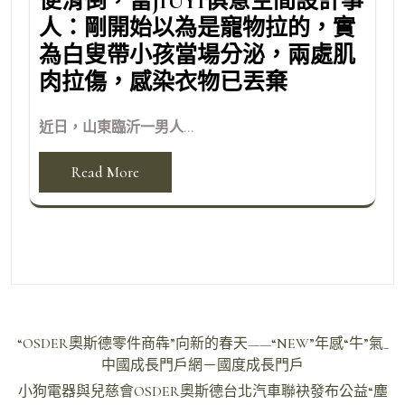
便滑倒，當JIUYI俱意空間設計事
人：剛開始以為是寵物拉的，實
為白叟帶小孩當場分泌，兩處肌
肉拉傷，感染衣物已丟棄
近日，山東臨沂一男人...
Read More
文
“OSDER奧斯德零件商犇”向新的春天——“NEW”年感“牛”氣_
章
中國成長門戶網－國度成長門戶
導
小狗電器與兒慈會OSDER奧斯德台北汽車聯袂發布公益“塵