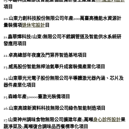
項目
20.山東力創科技股份無限公司年產200萬臺高機能水資源計
量裝備項
退休宅設計
目
21.鑫華燁科技(山東)無限公司不銹鋼管道及智能供水系統研
發應用項目
22.卓高總部年夜廈及門第界智造基地項目
23.威馬股份智能無桿油氣舉升成套裝備產業化項目
24.山東華光光電子股份無限公司半導體激光器內涵、芯片及
器件產業化項目
25.森峰年產30000臺激光裝備項目
26.山東高速新資料科技無限公司綠色智能制造項目
27.山東神州調味食物無限公司擴建年產3萬噸
身心診所設計
果
蔬凈菜及5萬噸復合調味品西餐標準化項目