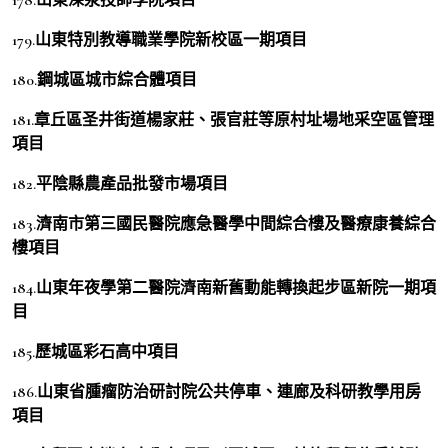
179.山東特別教導職業學院新校區一期項目
180.鋼城區城市綜合體項目
181.章丘區圣井街道楊家莊、張官莊等原村址場地采空區管理
項目
182.平陰縣農產品批發市場項目
183.濟南市第三國民醫院應急醫學中間綜合樓及醫療康養綜合
樓項目
184.山東年夜學第二醫院濟南新舊動能轉換起步區新院一期項
目
185.歷城區彩石高中項目
186.山東省腫瘤防治研討院公共停車、連廊及科研教學用房
項目