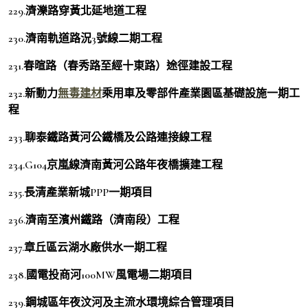
229.濟濼路穿黃北延地道工程
230.濟南軌道路況3號線二期工程
231.春暄路（春秀路至經十東路）途徑建設工程
232.新動力
無毒建材
乘用車及零部件產業園區基礎設施一期工
程
233.聊泰鐵路黃河公鐵橋及公路連接線工程
234.G104京嵐線濟南黃河公路年夜橋擴建工程
235.長清產業新城PPP一期項目
236.濟南至濱州鐵路（濟南段）工程
237.章丘區云湖水廠供水一期工程
238.國電投商河100MW風電場二期項目
239.鋼城區年夜汶河及主流水環境綜合管理項目