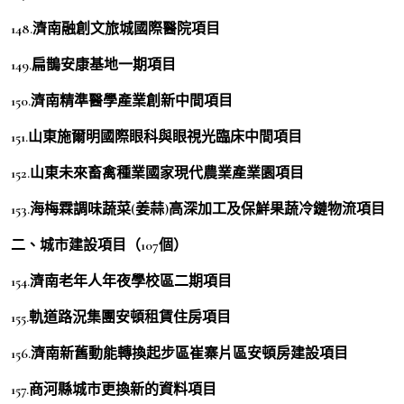
148.濟南融創文旅城國際醫院項目
149.扁鵲安康基地一期項目
150.濟南精準醫學產業創新中間項目
151.山東施爾明國際眼科與眼視光臨床中間項目
152.山東未來畜禽種業國家現代農業產業園項目
153.海梅霖調味蔬菜(姜蒜)高深加工及保鮮果蔬冷鏈物流項目
二、城市建設項目（107個）
154.濟南老年人年夜學校區二期項目
155.軌道路況集團安頓租賃住房項目
156.濟南新舊動能轉換起步區崔寨片區安頓房建設項目
157.商河縣城市更換新的資料項目