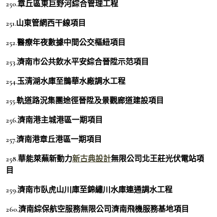
250.章丘區東巨野河綜合管理工程
251.山東管網西干線項目
252.醫療年夜數據中間公交樞紐項目
253.濟南市公共飲水平安綜合晉陞示范項目
254.玉清湖水庫至鵲華水廠調水工程
255.軌道路況集團途徑晉陞及景觀廊道建設項目
256.濟南港主城港區一期項目
257.濟南港章丘港區一期項目
258.華能萊蕪新動力
新古典設計
無限公司北王莊光伏電站項
目
259.濟南市臥虎山川庫至錦繡川水庫連通調水工程
260.濟南綜保航空服務無限公司濟南飛機服務基地項目