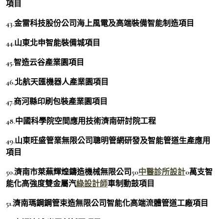
項目
43.金雷科技股份公司海上風電及高端裝備智能制造項目
44.山東北申智能裝備城項目
45.智造云谷產業園項目
46.北航天匯機器人產業園項目
47.商河縣印刷包裝產業園項目
48.中國科學院空間應用技術濟南研討院工程
49.山東旺盛管業無限公司聰明管網研發及智能管道生產應用
項目
50.濟南市萊蕪輝煌鑄造機械無限公司50
中醫診所設計
0萬支智
能化高強度雙金屬汽
綠設計師
車制動鼓項目
51.濟南瑪鋼鋼管束造無限公司智能化高端流體管道工廠項目