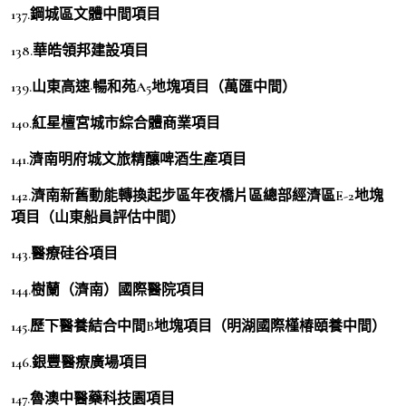
137.鋼城區文體中間項目
138.華皓領邦建設項目
139.山東高速·暢和苑A5地塊項目（萬匯中間）
140.紅星檀宮城市綜合體商業項目
141.濟南明府城文旅精釀啤酒生產項目
142.濟南新舊動能轉換起步區年夜橋片區總部經濟區E-2地塊
項目（山東船員評估中間）
143.醫療硅谷項目
144.樹蘭（濟南）國際醫院項目
145.歷下醫養結合中間B地塊項目（明湖國際槿椿頤養中間）
146.銀豐醫療廣場項目
147.魯澳中醫藥科技園項目