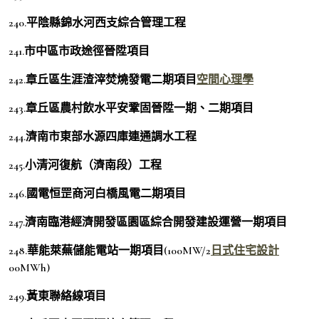
240.平陰縣錦水河西支綜合管理工程
241.市中區市政途徑晉陞項目
242.章丘區生涯渣滓焚燒發電二期項目
空間心理學
243.章丘區農村飲水平安鞏固晉陞一期、二期項目
244.濟南市東部水源四庫連通調水工程
245.小清河復航（濟南段）工程
246.國電恒罡商河白橋風電二期項目
247.濟南臨港經濟開發區園區綜合開發建設運營一期項目
248.華能萊蕪儲能電站一期項目(100MW/2
日式住宅設計
00MWh)
249.黃東聯絡線項目