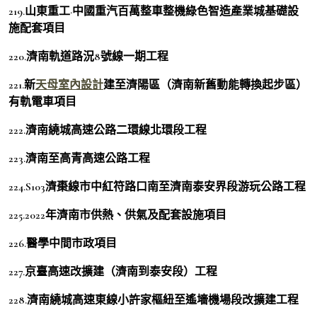
219.山東重工·中國重汽百萬整車整機綠色智造產業城基礎設
施配套項目
220.濟南軌道路況8號線一期工程
221.新
天母室內設計
建至濟陽區（濟南新舊動能轉換起步區）
有軌電車項目
222.濟南繞城高速公路二環線北環段工程
223.濟南至高青高速公路工程
224.S103濟棗線市中紅符路口南至濟南泰安界段游玩公路工程
225.2022年濟南市供熱、供氣及配套設施項目
226.醫學中間市政項目
227.京臺高速改擴建（濟南到泰安段）工程
228.濟南繞城高速東線小許家樞紐至遙墻機場段改擴建工程