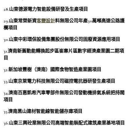
28.山東德源電力智能設備研發及生產項目
29.山東常榮新資
客變設計
料無限公司年產30萬噸高速公路護
欄項目
30.山東中彩環保設備集團股份無限公司固廢資源應用項目
31.濟南新舊動能轉換起步區崔寨片區數字經濟產業園二期項
目
32.新加坡豐樹（濟南）國際食物智造產業園項目
33.山東京萊電力科技無限公司磁控電抗器研發生產項目
34.濟南百惠凱希汽車零部件無限公司發動機排氣系統把持閥
項目
35.濟南黑山建材智能線智能儲存庫項目
36.山東三興砼業無限公司高端智能裝配式建筑產業基地項目