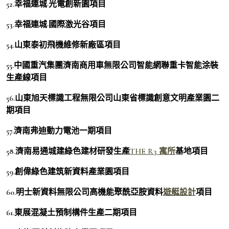
52.幸福連城·光電創新園項目
53.幸福連城·國際激光谷項目
54.山東泰初飛機維修新廠區項目
55.中國重汽集團濟南商用車無限公司智能網聯重卡智能涂裝
生產線項目
56.山東旭天標識工程無限公司山東省標識創意文明產業園二
期項目
57.濟南弗迪動力電池一期項目
58.濟南易通城建綠色建材研發生產
THE R3 寓所
基地項目
59.創偉綠色建筑新資料產業園項目
60.明士新資料無限公司高機能聚酰亞胺資料
遊艇設計
項目
61.東展混凝土預制構件生產二期項目