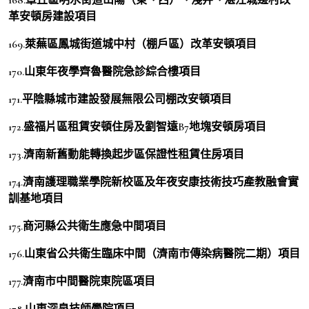
革安頓房建設項目
169.萊蕪區鳳城街道城中村（棚戶區）改革安頓項目
170.山東年夜學齊魯醫院急診綜合樓項目
171.平陰縣城市建設發展無限公司棚改安頓項目
172.盛福片區租賃安頓住房及劉智遠B7地塊安頓房項目
173.濟南新舊動能轉換起步區保證性租賃住房項目
174.濟南護理職業學院新校區及年夜安康技術技巧產教融會實
訓基地項目
175.商河縣公共衛生應急中間項目
176.山東省公共衛生臨床中間（濟南市傳染病醫院二期）項目
177.濟南市中間醫院東院區項目
178.山東深泉技師學院項目